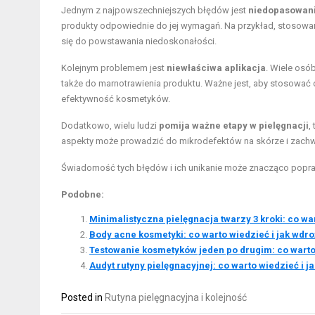
Jednym z najpowszechniejszych błędów jest
niedopasowani
produkty odpowiednie do jej wymagań. Na przykład, stosowani
się do powstawania niedoskonałości.
Kolejnym problemem jest
niewłaściwa aplikacja
. Wiele osó
także do marnotrawienia produktu. Ważne jest, aby stosować od
efektywność kosmetyków.
Dodatkowo, wielu ludzi
pomija ważne etapy w pielęgnacji
,
aspekty może prowadzić do mikrodefektów na skórze i zachw
Świadomość tych błędów i ich unikanie może znacząco poprawi
Podobne:
Minimalistyczna pielęgnacja twarzy 3 kroki: co wa
Body acne kosmetyki: co warto wiedzieć i jak wdr
Testowanie kosmetyków jeden po drugim: co warto 
Audyt rutyny pielęgnacyjnej: co warto wiedzieć i j
Posted in
Rutyna pielęgnacyjna i kolejność