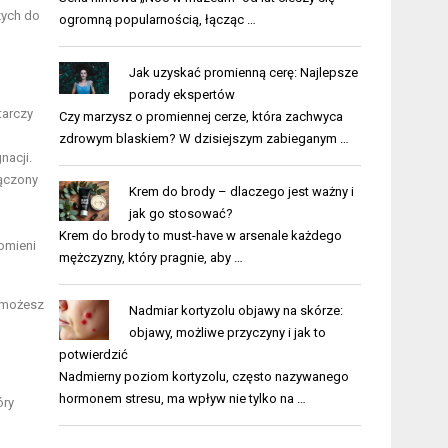
zych do
ogromną popularnością, łącząc …
Jak uzyskać promienną cerę: Najlepsze
porady ekspertów
tarczy
Czy marzysz o promiennej cerze, która zachwyca
zdrowym blaskiem? W dzisiejszym zabieganym …
nacji.
łączony
Krem do brody – dlaczego jest ważny i
jak go stosować?
Krem do brody to must-have w arsenale każdego
omieni
mężczyzny, który pragnie, aby …
, możesz
Nadmiar kortyzolu objawy na skórze:
objawy, możliwe przyczyny i jak to
potwierdzić
Nadmierny poziom kortyzolu, często nazywanego
hormonem stresu, ma wpływ nie tylko na …
óry