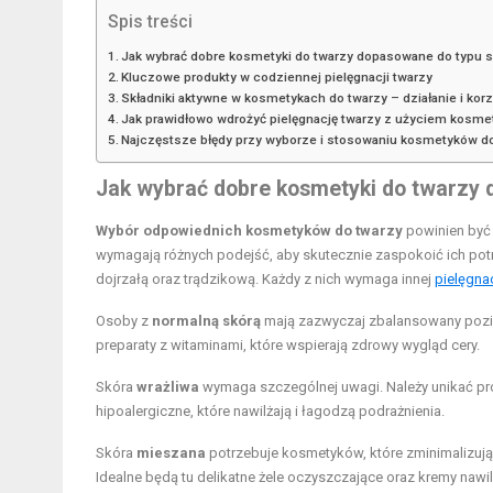
Spis treści
Jak wybrać dobre kosmetyki do twarzy dopasowane do typu s
Kluczowe produkty w codziennej pielęgnacji twarzy
Składniki aktywne w kosmetykach do twarzy – działanie i korz
Jak prawidłowo wdrożyć pielęgnację twarzy z użyciem kosm
Najczęstsze błędy przy wyborze i stosowaniu kosmetyków d
Jak wybrać dobre kosmetyki do twarzy 
Wybór odpowiednich kosmetyków do twarzy
powinien być 
wymagają różnych podejść, aby skutecznie zaspokoić ich potr
dojrzałą oraz trądzikową. Każdy z nich wymaga innej
pielęgna
Osoby z
normalną skórą
mają zazwyczaj zbalansowany poziom
preparaty z witaminami, które wspierają zdrowy wygląd cery.
Skóra
wrażliwa
wymaga szczególnej uwagi. Należy unikać pr
hipoalergiczne, które nawilżają i łagodzą podrażnienia.
Skóra
mieszana
potrzebuje kosmetyków, które zminimalizują b
Idealne będą tu delikatne żele oczyszczające oraz kremy nawilż