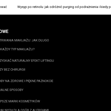
sować
Wysyp po retinolu: jak odróżnić purging od podrażnienia i kiedy 
OWE
TRWANIA MAKIJAŻU: JAK DŁUGO
KAŻDY TYP MAKIJAŻU?
ZYSKAĆ NATURALNY EFEKT LIFTINGU
Y BEZ CHIRURGII
BY NA ZDROWE I PIĘKNE PAZNOKCIE
RALNE SPOSOBY
PSZE MARKI KOSMETYKÓW
ALNYCH DLA OSÓB Z ALERGIAMI