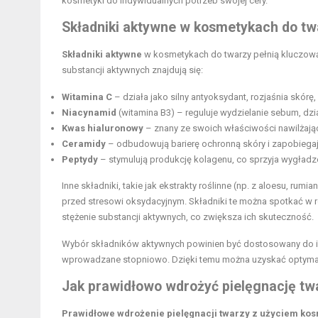
kosmetyki do indywidualnych potrzeb swojej cery.
Składniki aktywne w kosmetykach do twa
Składniki aktywne
w kosmetykach do twarzy pełnią kluczową 
substancji aktywnych znajdują się:
Witamina C
– działa jako silny antyoksydant, rozjaśnia skórę
Niacynamid
(witamina B3) – reguluje wydzielanie sebum, dzi
Kwas hialuronowy
– znany ze swoich właściwości nawilżają
Ceramidy
– odbudowują barierę ochronną skóry i zapobiegają
Peptydy
– stymulują produkcję kolagenu, co sprzyja wygładzen
Inne składniki, takie jak ekstrakty roślinne (np. z aloesu, rumi
przed stresowi oksydacyjnym. Składniki te można spotkać w
stężenie substancji aktywnych, co zwiększa ich skuteczność.
Wybór składników aktywnych powinien być dostosowany do ind
wprowadzane stopniowo. Dzięki temu można uzyskać optymaln
Jak prawidłowo wdrożyć pielęgnację t
Prawidłowe wdrożenie pielęgnacji twarzy z użyciem ko