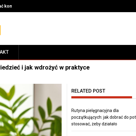
rać komponenty do serwisu i dopasować je do modelu roweru
TAKT
iedzieć i jak wdrożyć w praktyce
RELATED POST
Rutyna pielęgnacyjna dla
początkujących: jak dobrać do pot
stosować, żeby działało