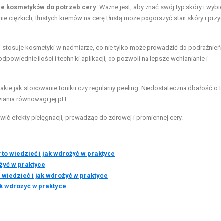
e kosmetyków do potrzeb cery
. Ważne jest, aby znać swój typ skóry i wybi
e ciężkich, tłustych kremów na cerę tłustą może pogorszyć stan skóry i przy
b stosuje kosmetyki w nadmiarze, co nie tylko może prowadzić do podrażnień,
powiednie ilości i techniki aplikacji, co pozwoli na lepsze wchłanianie i
 takie jak stosowanie toniku czy regularny peeling. Niedostateczna dbałość o 
iania równowagi jej pH.
ć efekty pielęgnacji, prowadząc do zdrowej i promiennej cery.
rto wiedzieć i jak wdrożyć w praktyce
ożyć w praktyce
wiedzieć i jak wdrożyć w praktyce
ak wdrożyć w praktyce