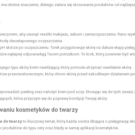
w
ma istotne znaczenie, dlatego zaleca się stosowanie produktów od najlżejs
:
wieczorem, aby usunąć resztki makijażu, sebum i zanieczyszczenia. Rano wys
 metodę dwuetapowego oczyszczania.
pH skórze po oczyszczeniu. Tonik przygotowuje skórę na dalsze etapy pielęg
które najlepiej odpowiadają Twoim potrzebom. To krok, który powinien być w
ego typu skóry krem nawilżający, który pomoże utrzymać nawilżenie skóry.
ltrze przeciwsłonecznym, który chroni skórę przed szkodliwym działaniem pr
zeprowadzić peeling oraz nałożyć krem pod oczy. Stosując się do tych zasad
jących, która przyczyni się do poprawy kondycji Twojej skóry.
owaniu kosmetyków do twarzy
w do twarzy
to kluczowy temat, który każda osoba dbająca o pielęgnację sk
r produktów do typu cery oraz błędy w samej aplikacji kosmetyków.