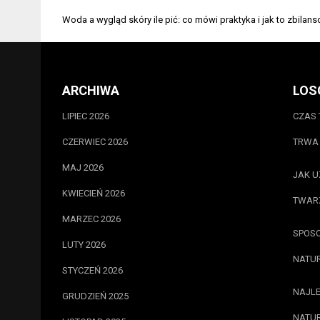
Nawigacja
Woda a wygląd skóry ile pić: co mówi praktyka i jak to zbilan
wpisu
ARCHIWA
LOS
LIPIEC 2026
CZAS 
CZERWIEC 2026
TRWA 
MAJ 2026
JAK U
KWIECIEŃ 2026
TWARZ
MARZEC 2026
SPOSO
LUTY 2026
NATU
STYCZEŃ 2026
NAJLE
GRUDZIEŃ 2025
NATUR