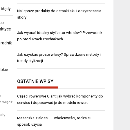
 błędy
Najlepsze produkty do demakijażu i oczyszczania
skóry
co
aktyce
Jak wybrać idealny stylizator włosów? Przewodnik
po produktach i technikach
oradnik
Jak uzyskać proste włosy? Sprawdzone metody i
trendy stylizacji
ybkie
OSTATNIE WPISY
h
Części rowerowe Giant: jak wybrać komponenty do
ub wręcz
serwisu i dopasować je do modelu roweru
rały
Maseczka z aloesu – właściwości, rodzaje i
sposób użycia