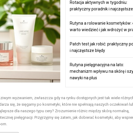
Rotacja aktywnych w tygodniu:
praktyczny poradnik i najczęstsze
Rutyna a rolowanie kosmetyków: 
warto wiedzieć i jak wdrożyć w pr
Patch test jak robić: praktyczny p
i najczęstsze błędy
Rutyna pielęgnacyjna na lato:
mechanizm wpływu na skórę i sz
nawyki na plus
wym wyzwaniem, zwłaszcza gdy na rynku dostępnych jest tak wiele różnyc
rza się, że sięgamy po kosmetyki, które nie spełniają naszych oczekiwań l
ajlepsze dla naszego typu cery? Zrozumienie różnic między skórą normalną,
tecznej pielęgnacji. Przyjrzyjmy się zatem, jak dobierać kosmetyki, aby wspie
bom.