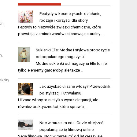
Peptydy w kosmetykach: działanie,
rodzaje i korzyści dla skóry
ch
Peptydy to niezwykłe związki chemiczne, które
powstają z aminokwasów i stanowią naturalny …
Sukienki Elle: Modne i stylowe propozycje
m.
od popularnego magazynu
Modne sukienki od magazynu Elle to nie
tylko elementy garderoby, ale także …
 skóry
Jak uzyskać ulizane włosy? Przewodnik
po stylizacji i utrwalaniu
Ulizane włosy to nie tylko wyraz elegancji, ale
również praktyczności, która sprawia, …
Noc w muzeum cda: Gdzie obejrzeć
popularną serię filmową online
Seria filmowa „Noc w muzeum” od lat cieszy się