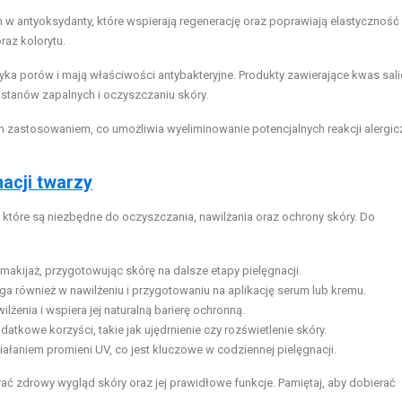
 antyoksydanty, które wspierają regenerację oraz poprawiają elastyczność 
raz kolorytu.
tyka porów i mają właściwości antybakteryjne. Produkty zawierające kwas sal
stanów zapalnych i oczyszczaniu skóry.
 zastosowaniem, co umożliwia wyeliminowanie potencjalnych reakcji alergi
nacji twarzy
, które są niezbędne do oczyszczania, nawilżania oraz ochrony skóry. Do
akijaż, przygotowując skórę na dalsze etapy pielęgnacji.
a również w nawilżeniu i przygotowaniu na aplikację serum lub kremu.
żenia i wspiera jej naturalną barierę ochronną.
kowe korzyści, takie jak ujędrnienie czy rozświetlenie skóry.
ałaniem promieni UV, co jest kluczowe w codziennej pielęgnacji.
ć zdrowy wygląd skóry oraz jej prawidłowe funkcje. Pamiętaj, aby dobierać