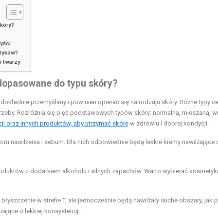
kóry?
yści
etyków?
o twarzy
dopasowane do typu skóry?
dokładnie przemyślany i powinien opierać się na rodzaju skóry. Różne typy ce
zeby. Rozróżnia się pięć podstawowych typów skóry: normalną, mieszaną, wr
cji oraz innych produktów, aby utrzymać skórę
w zdrowiu i dobrej kondycji.
 nawilżenia i sebum. Dla nich odpowiednie będą lekkie kremy nawilżające 
oduktów z dodatkiem alkoholu i silnych zapachów. Warto wybierać kosmetyk
łyszczenie w strefie T, ale jednocześnie będą nawilżały suche obszary, jak po
ające o lekkiej konsystencji.