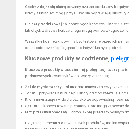
Osoby z
dojrzałą skórą
powinny szukać produktów bogatych w
Kremy z retinolem mogą przysłużyć się poprawie jej struktury o
Dla
cery trądzikowej
najlepsze będą kosmetyki, które nie za
lub olejek z drzewa herbacianego mogą pomóc w łagodzeniu 
Wszystkie kosmetyki powinny być testowane przed ich pełnym
oraz dostosowanie pielęgnacji do indywidualnych potrzeb.
Kluczowe produkty w codziennej
pielęg
Kluczowe produkty w codziennej pielęgnacji twarzy
to te
podstawowych kosmetyków do twarzy zalicza się:
Żel do mycia twarzy
– skutecznie usuwa zanieczyszczenia i m
Tonik
– przywraca naturalne pH skóry oraz odświeża ją. Pomag
Krem nawilżający
– dostarcza skórze odpowiednią ilość nawil
Serum
– skoncentrowane preparaty, które mogą zapewnić dodat
Filtr przeciwsłoneczny
– chroni skórę przed szkodliwym dzi
Dzięki regularnemu stosowaniu tych produktów, można wspiera