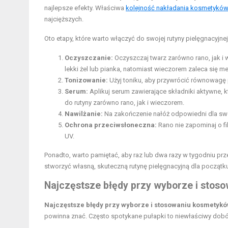
najlepsze efekty. Właściwa
kolejność nakładania kosmetykó
najcięższych.
Oto etapy, które warto włączyć do swojej rutyny pielęgnacyjnej
Oczyszczanie:
Oczyszczaj twarz zarówno rano, jak i 
lekki żel lub pianka, natomiast wieczorem zaleca się
Tonizowanie:
Użyj toniku, aby przywrócić równowagę 
Serum:
Aplikuj serum zawierające składniki aktywne, 
do rutyny zarówno rano, jak i wieczorem.
Nawilżanie:
Na zakończenie nałóż odpowiedni dla swoj
Ochrona przeciwsłoneczna:
Rano nie zapominaj o fi
UV.
Ponadto, warto pamiętać, aby raz lub dwa razy w tygodniu pr
stworzyć własną, skuteczną rutynę pielęgnacyjną dla początku
Najczęstsze błędy przy wyborze i stos
Najczęstsze błędy przy wyborze i stosowaniu kosmetykó
powinna znać. Często spotykane pułapki to niewłaściwy dobó