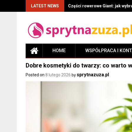
LATEST NEWS
Części rowerowe Giant: jak wyb
HOME
WSPÓŁPRACA I KON
Dobre kosmetyki do twarzy: co warto w
sprytnazuza.pl
Posted on
8 lutego 2026
by