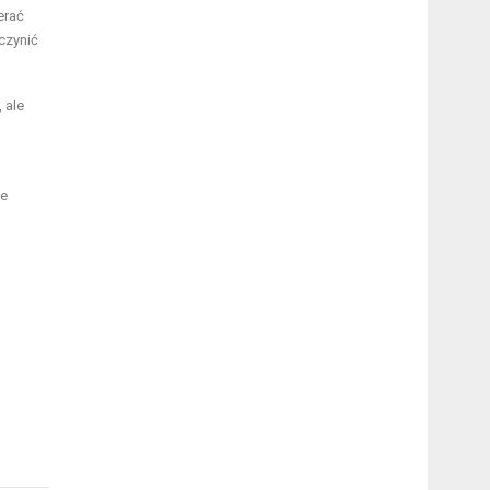
erać
czynić
 ale
te