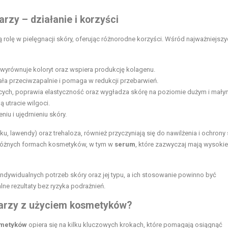
rzy – działanie i korzyści
rolę w pielęgnacji skóry, oferując różnorodne korzyści. Wśród najważniejszy
, wyrównuje koloryt oraz wspiera produkcję kolagenu.
ała przeciwzapalnie i pomaga w redukcji przebarwień.
cych, poprawia elastyczność oraz wygładza skórę na poziomie dużym i mały
 utracie wilgoci.
iu i ujędrnieniu skóry.
anku, lawendy) oraz trehaloza, również przyczyniają się do nawilżenia i ochrony
 różnych formach kosmetyków, w tym w
serum
, które zazwyczaj mają wysokie
ywidualnych potrzeb skóry oraz jej typu, a ich stosowanie powinno być
e rezultaty bez ryzyka podrażnień.
warzy z użyciem kosmetyków?
smetyków
opiera się na kilku kluczowych krokach, które pomagają osiągnąć