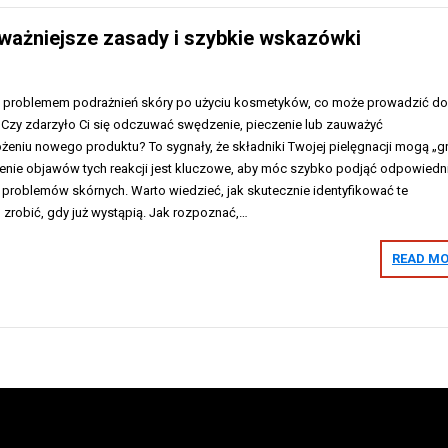
jważniejsze zasady i szybkie wskazówki
z problemem podrażnień skóry po użyciu kosmetyków, co może prowadzić d
i. Czy zdarzyło Ci się odczuwać swędzenie, pieczenie lub zauważyć
żeniu nowego produktu? To sygnały, że składniki Twojej pielęgnacji mogą „g
enie objawów tych reakcji jest kluczowe, aby móc szybko podjąć odpowiedn
h problemów skórnych. Warto wiedzieć, jak skutecznie identyfikować te
o zrobić, gdy już wystąpią. Jak rozpoznać,…
READ MO