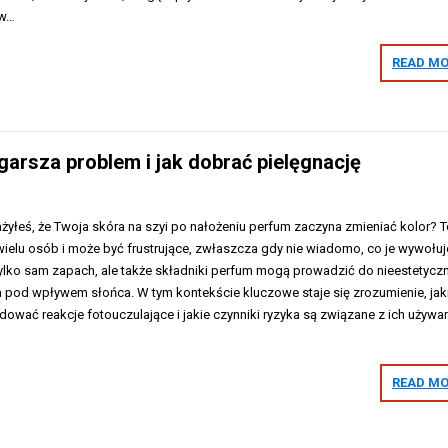
ów…
READ MO
garsza problem i jak dobrać pielęgnację
żyłeś, że Twoja skóra na szyi po nałożeniu perfum zaczyna zmieniać kolor? T
wielu osób i może być frustrujące, zwłaszcza gdy nie wiadomo, co je wywołuj
tylko sam zapach, ale także składniki perfum mogą prowadzić do nieestetycz
 pod wpływem słońca. W tym kontekście kluczowe staje się zrozumienie, jak
wać reakcje fotouczulające i jakie czynniki ryzyka są związane z ich używa
READ MO