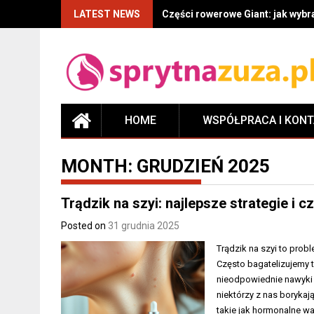
LATEST NEWS
Części rowerowe Giant: jak wyb
HOME
WSPÓŁPRACA I KON
MONTH:
GRUDZIEŃ 2025
Trądzik na szyi: najlepsze strategie i c
Posted on
31 grudnia 2025
Trądzik na szyi to prob
Często bagatelizujemy t
nieodpowiednie nawyki
niektórzy z nas borykają
takie jak hormonalne wa