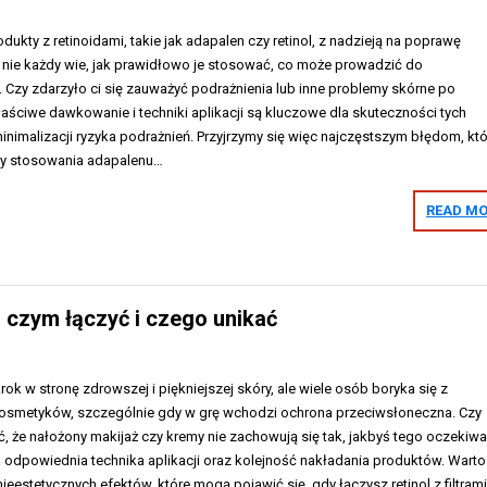
dukty z retinoidami, takie jak adapalen czy retinol, z nadzieją na poprawę
y, nie każdy wie, jak prawidłowo je stosować, co może prowadzić do
 Czy zdarzyło ci się zauważyć podrażnienia lub inne problemy skórne po
aściwe dawkowanie i techniki aplikacji są kluczowe dla skuteczności tych
 minimalizacji ryzyka podrażnień. Przyjrzymy się więc najczęstszym błędom, kt
y stosowania adapalenu…
READ MO
z czym łączyć i czego unikać
rok w stronę zdrowszej i piękniejszej skóry, ale wiele osób boryka się z
osmetyków, szczególnie gdy w grę wchodzi ochrona przeciwsłoneczna. Czy
ć, że nałożony makijaż czy kremy nie zachowują się tak, jakbyś tego oczekiwa
odpowiednia technika aplikacji oraz kolejność nakładania produktów. Warto
ieestetycznych efektów, które mogą pojawić się, gdy łączysz retinol z filtrami