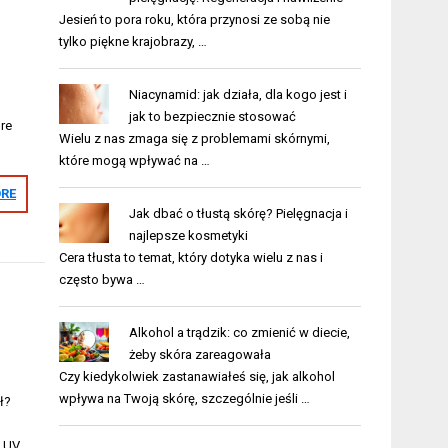
Jesień to pora roku, która przynosi ze sobą nie
tylko piękne krajobrazy, …
Niacynamid: jak działa, dla kogo jest i
jak to bezpiecznie stosować
óre
Wielu z nas zmaga się z problemami skórnymi,
które mogą wpływać na …
RE
Jak dbać o tłustą skórę? Pielęgnacja i
najlepsze kosmetyki
Cera tłusta to temat, który dotyka wielu z nas i
często bywa …
Alkohol a trądzik: co zmienić w diecie,
żeby skóra zareagowała
Czy kiedykolwiek zastanawiałeś się, jak alkohol
wpływa na Twoją skórę, szczególnie jeśli …
ł?
 UV.