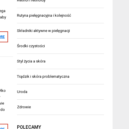
Retinol i retinoidy
iega
Rutyna pielęgnacyjna i kolejność
 aby
Składniki aktywne w pielęgnacji
RE
Środki czystości
Styl życia a skóra
Trądzik i skóra problematyczna
ylko
Uroda
y
wie
Zdrowie
 do
POLECAMY