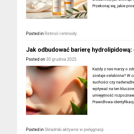
Przekonaj się, jakie pr
Posted in
Retinol i retinoidy
Jak odbudować barierę hydrolipidową: c
Posted on
30 grudnia 2025
Każdy z nas marzy o zdr
zostaje osłabiona? W c
suchości czy nadwrażliw
wpływać na ten kluczow
umiejętność rozpoznawa
Prawidłowa identyfika
Posted in
Składniki aktywne w pielęgnacji