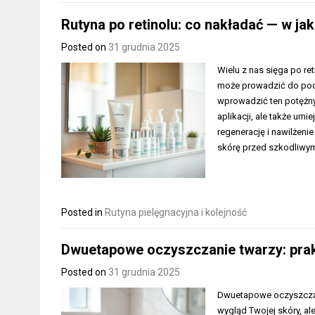
Rutyna po retinolu: co nakładać — w jak
Posted on
31 grudnia 2025
Wielu z nas sięga po re
może prowadzić do podra
wprowadzić ten potężny 
aplikacji, ale także u
regenerację i nawilżeni
skórę przed szkodliwym
Posted in
Rutyna pielęgnacyjna i kolejność
Dwuetapowe oczyszczanie twarzy: prak
Posted on
31 grudnia 2025
Dwuetapowe oczyszczani
wygląd Twojej skóry, al