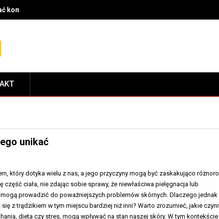
rać komponenty do serwisu i dopasować je do modelu roweru
TAKT
zego unikać
lem, który dotyka wielu z nas, a jego przyczyny mogą być zaskakująco różnor
ę część ciała, nie zdając sobie sprawy, że niewłaściwa pielęgnacja lub
 mogą prowadzić do poważniejszych problemów skórnych. Dlaczego jednak
 się z trądzikiem w tym miejscu bardziej niż inni? Warto zrozumieć, jakie czynn
hania, dieta czy stres, mogą wpływać na stan naszej skóry. W tym kontekście