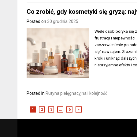
Co zrobić, gdy kosmetyki się gryzą: na
Posted on
30 grudnia 2025
Wiele osób boryka się 
frustracji i niepewnośc
zaczerwienienie po nało
się” nawzajem. Zrozumi
kroki i uniknąć dalszyc
nieprzyjemne efekty i c
Posted in
Rutyna pielęgnacyjna i kolejność
1
2
3
…
6
»