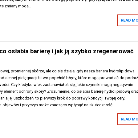
oste zmiany mogą…
READ MO
o osłabia barierę i jak ją szybko zregenerować
owej, promiennej skórze, ale co się dzieje, gdy nasza bariera hydrolipidowa
odziennej pielęgnacji łatwo popełnić błędy, które mogą prowadzić do podraż
ości. Czy kiedykolwiek zastanawiałeś się, jakie czynniki mogą negatywnie
y element ochrony skóry? Zrozumienie, co osłabia barierę hydrolipidową ora
nia jej uszkodzeń, to pierwszy krok do poprawy kondycji Twojej cery.
cja objawów i przyczyn może znacząco wpłynąć na skuteczność…
READ MO