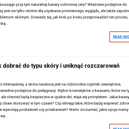
aruszając przy tym naturalnej bariery ochronnej cery? Właściwe podejście do
zy jest nie tylko istotne dla uzyskania promiennego wyglądu, ale także zapob
blemom skórnym. Dowiedz się, jak krok po kroku przeprowadzić ten proces,
ystą…
READ MO
 dobrać do typu skóry i uniknąć rozczarowań
i intensywniej, a skóra narażona jest na różnorodne czynniki zewnętrzne,
owiednie podejście do pielęgnacji. Wybór kosmetyków z kwasami, które nie t
 ale również będą bezpieczne w upalne dni, staje się priorytetem. Jakie kwas
obaw stosować w tym czasie? Czy istnieją takie, które będą wspierać zdro
nie wywołają podrażnień czy przebarwień? Warto zrozumieć, jakie opcje mamy
 się…