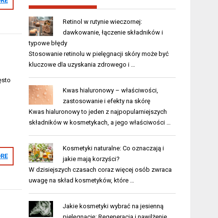
RE
Retinol w rutynie wieczornej:
dawkowanie, łączenie składników i
typowe błędy
Stosowanie retinolu w pielęgnacji skóry może być
kluczowe dla uzyskania zdrowego i …
ęsto
Kwas hialuronowy – właściwości,
zastosowanie i efekty na skórę
Kwas hialuronowy to jeden z najpopularniejszych
składników w kosmetykach, a jego właściwości …
Kosmetyki naturalne: Co oznaczają i
RE
jakie mają korzyści?
W dzisiejszych czasach coraz więcej osób zwraca
uwagę na skład kosmetyków, które …
Jakie kosmetyki wybrać na jesienną
pielęgnację: Regeneracja i nawilżenie