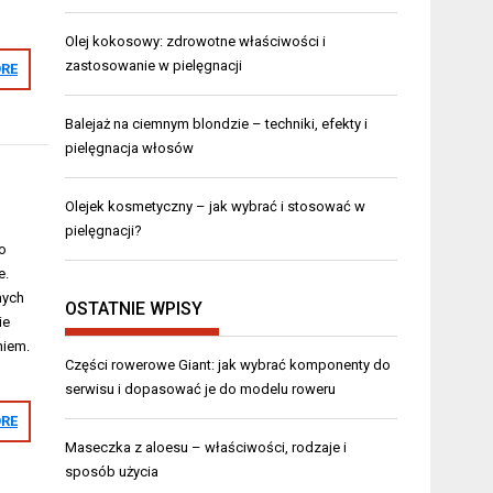
Olej kokosowy: zdrowotne właściwości i
zastosowanie w pielęgnacji
RE
Balejaż na ciemnym blondzie – techniki, efekty i
pielęgnacja włosów
Olejek kosmetyczny – jak wybrać i stosować w
pielęgnacji?
o
e.
nych
OSTATNIE WPISY
ie
niem.
Części rowerowe Giant: jak wybrać komponenty do
serwisu i dopasować je do modelu roweru
RE
Maseczka z aloesu – właściwości, rodzaje i
sposób użycia