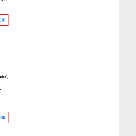
RE
nień,
z
RE