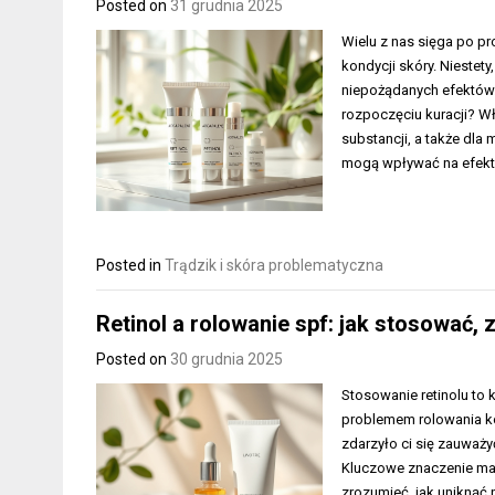
Posted on
31 grudnia 2025
Wielu z nas sięga po pro
kondycji skóry. Niestet
niepożądanych efektów.
rozpoczęciu kuracji? Wł
substancji, a także dla
mogą wpływać na efekt
Posted in
Trądzik i skóra problematyczna
Retinol a rolowanie spf: jak stosować, 
Posted on
30 grudnia 2025
Stosowanie retinolu to k
problemem rolowania k
zdarzyło ci się zauważy
Kluczowe znaczenie ma 
zrozumieć, jak uniknąć n