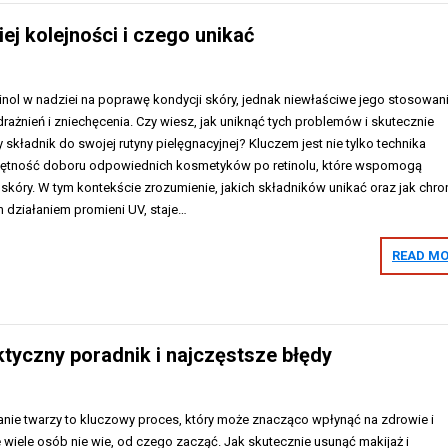
iej kolejności i czego unikać
tinol w nadziei na poprawę kondycji skóry, jednak niewłaściwe jego stosowan
żnień i zniechęcenia. Czy wiesz, jak uniknąć tych problemów i skutecznie
składnik do swojej rutyny pielęgnacyjnej? Kluczem jest nie tylko technika
miejętność doboru odpowiednich kosmetyków po retinolu, które wspomogą
e skóry. W tym kontekście zrozumienie, jakich składników unikać oraz jak chro
 działaniem promieni UV, staje…
READ MO
tyczny poradnik i najczęstsze błędy
e twarzy to kluczowy proces, który może znacząco wpłynąć na zdrowie i
e wiele osób nie wie, od czego zacząć. Jak skutecznie usunąć makijaż i