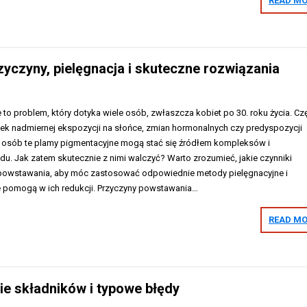
READ MO
zyczyny, pielęgnacja i skuteczne rozwiązania
 to problem, który dotyka wiele osób, zwłaszcza kobiet po 30. roku życia. Cz
tek nadmiernej ekspozycji na słońce, zmian hormonalnych czy predyspozycji
u osób te plamy pigmentacyjne mogą stać się źródłem kompleksów i
u. Jak zatem skutecznie z nimi walczyć? Warto zrozumieć, jakie czynniki
h powstawania, aby móc zastosować odpowiednie metody pielęgnacyjne i
re pomogą w ich redukcji. Przyczyny powstawania…
READ MO
ie składników i typowe błędy