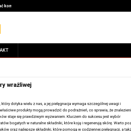
rać komponenty do serwisu i dopasować je do modelu roweru
TAKT
ry wrażliwej
, który dotyka wielu z nas, a jej pielęgnacja wymaga szczególnej uwagi i
iewłaściwe produkty mogą prowadzić do podrażnień, co sprawia, że znalezien
ów staje się prawdziwym wyzwaniem. Kluczem do sukcesu jest wybór
atów bogatych w naturalne składniki, które koją i regenerują skórę. Warto po
ków oraz najlepsze składniki, które pomogą w codziennej pielęgnacji, a tak