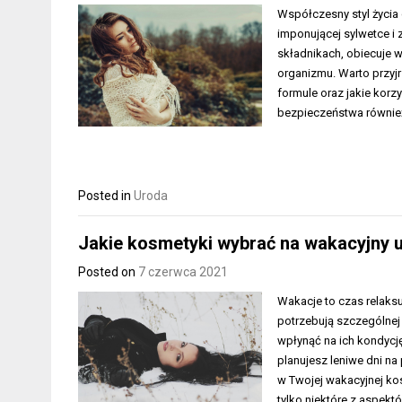
Współczesny styl życia
imponującej sylwetce i
składnikach, obiecuje 
organizmu. Warto przyjrz
formule oraz jakie korz
bezpieczeństwa równie
Posted in
Uroda
Jakie kosmetyki wybrać na wakacyjny 
Posted on
7 czerwca 2021
Wakacje to czas relaksu
potrzebują szczególnej
wpłynąć na ich kondycj
planujesz leniwe dni na
w Twojej wakacyjnej ko
tylko niektóre z aspek