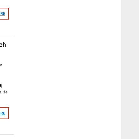
RE
ch
e
ej
a, że
RE