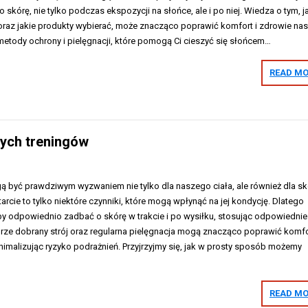
skórę, nie tylko podczas ekspozycji na słońce, ale i po niej. Wiedza o tym, j
oraz jakie produkty wybierać, może znacząco poprawić komfort i zdrowie nas
metody ochrony i pielęgnacji, które pomogą Ci cieszyć się słońcem…
READ MO
ych treningów
ą być prawdziwym wyzwaniem nie tylko dla naszego ciała, ale również dla sk
tarcie to tylko niektóre czynniki, które mogą wpłynąć na jej kondycję. Dlatego
by odpowiednio zadbać o skórę w trakcie i po wysiłku, stosując odpowiednie
brze dobrany strój oraz regularna pielęgnacja mogą znacząco poprawić komfor
nimalizując ryzyko podrażnień. Przyjrzyjmy się, jak w prosty sposób możemy
READ MO