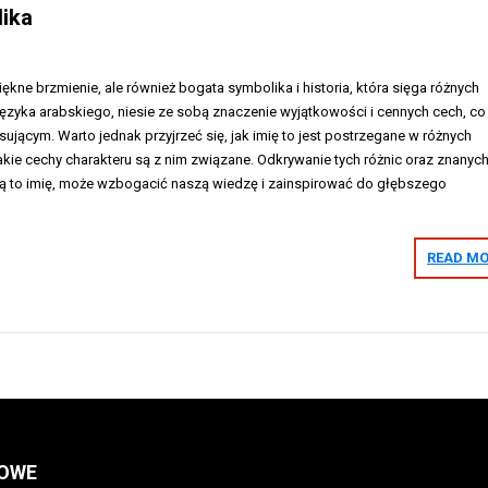
lika
piękne brzmienie, ale również bogata symbolika i historia, która sięga różnych
języka arabskiego, niesie ze sobą znaczenie wyjątkowości i cennych cech, co
esującym. Warto jednak przyjrzeć się, jak imię to jest postrzegane w różnych
akie cechy charakteru są z nim związane. Odkrywanie tych różnic oraz znanyc
zą to imię, może wzbogacić naszą wiedzę i zainspirować do głębszego
READ MO
OWE