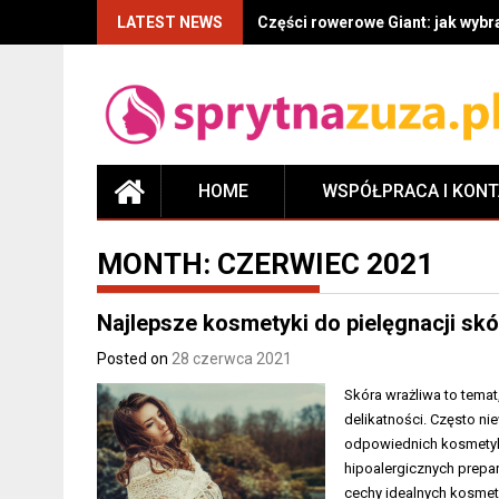
LATEST NEWS
Części rowerowe Giant: jak wyb
HOME
WSPÓŁPRACA I KON
MONTH:
CZERWIEC 2021
Najlepsze kosmetyki do pielęgnacji skó
Posted on
28 czerwca 2021
Skóra wrażliwa to temat
delikatności. Często n
odpowiednich kosmetyk
hipoalergicznych prepar
cechy idealnych kosmety