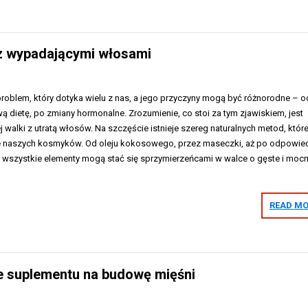
 z wypadającymi włosami
oblem, który dotyka wielu z nas, a jego przyczyny mogą być różnorodne – o
wą dietę, po zmiany hormonalne. Zrozumienie, co stoi za tym zjawiskiem, jest
 walki z utratą włosów. Na szczęście istnieje szereg naturalnych metod, któr
 naszych kosmyków. Od oleju kokosowego, przez maseczki, aż po odpowie
e wszystkie elementy mogą stać się sprzymierzeńcami w walce o gęste i moc
READ MO
je suplementu na budowę mięśni