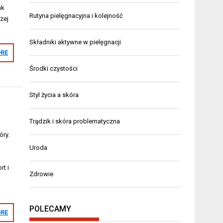
ak
Rutyna pielęgnacyjna i kolejność
zej
Składniki aktywne w pielęgnacji
RE
Środki czystości
Styl życia a skóra
Trądzik i skóra problematyczna
óry.
Uroda
t i
Zdrowie
POLECAMY
RE