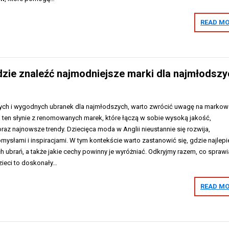
READ MO
Gdzie znaleźć najmodniejsze marki dla najmłodszy
ych i wygodnych ubranek dla najmłodszych, warto zwrócić uwagę na markow
aj ten słynie z renomowanych marek, które łączą w sobie wysoką jakość,
raz najnowsze trendy. Dziecięca moda w Anglii nieustannie się rozwija,
ysłami i inspiracjami. W tym kontekście warto zastanowić się, gdzie najlepi
 ubrań, a także jakie cechy powinny je wyróżniać. Odkryjmy razem, co sprawi
ieci to doskonały…
READ MO