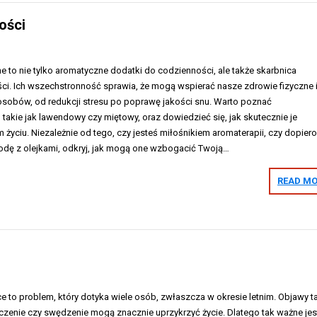
ości
zne to nie tylko aromatyczne dodatki do codzienności, ale także skarbnica
i. Ich wszechstronność sprawia, że mogą wspierać nasze zdrowie fizyczne 
osobów, od redukcji stresu po poprawę jakości snu. Warto poznać
, takie jak lawendowy czy miętowy, oraz dowiedzieć się, jak skutecznie je
yciu. Niezależnie od tego, czy jesteś miłośnikiem aromaterapii, czy dopier
dę z olejkami, odkryj, jak mogą one wzbogacić Twoją…
READ MO
e to problem, który dotyka wiele osób, zwłaszcza w okresie letnim. Objawy t
eczenie czy swędzenie mogą znacznie uprzykrzyć życie. Dlatego tak ważne jes