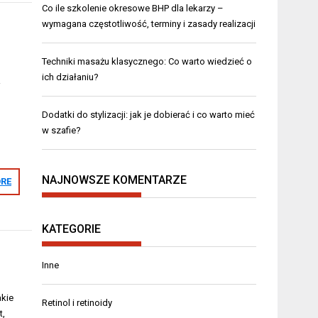
Co ile szkolenie okresowe BHP dla lekarzy –
wymagana częstotliwość, terminy i zasady realizacji
Techniki masażu klasycznego: Co warto wiedzieć o
ich działaniu?
i
Dodatki do stylizacji: jak je dobierać i co warto mieć
w szafie?
o
NAJNOWSZE KOMENTARZE
RE
KATEGORIE
Inne
akie
Retinol i retinoidy
t,