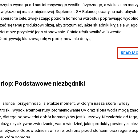
 często wymaga od nas intensywnego wysiłku fizycznego, a wielu z nas marz
 zwiększonej masie mięśniowej. Suplement GH Balance, oparty na naturalnych
wspierać te cele, zwiększając poziom hormonu wzrostu i poprawiając wydoln
eć się temu produktowi bliżej, aby zrozumieć, jakie składniki kryją się w jego
yści może przynieść jego stosowanie. Opinie użytkowników i kwestie
ż odgrywają kluczową rolę w podejmowaniu decyzji…
READ MO
urlop: Podstawowe niezbędniki
, słońca i przyjemności, ale także moment, w którym nasza skóra i włosy
 troski. Wysokie temperatury, promieniowanie UV oraz słona woda mogą zna
ę, dlatego odpowiedni dobór kosmetyków jest kluczowy. Niezależnie od tego,
 plaży, czy aktywne zwiedzanie, warto wiedzieć, jakie produkty powinny znaleź
smetyczce. Odpowiednie nawilżenie, ochrona przed słońcem oraz regeneracj
tów, które pomogą…