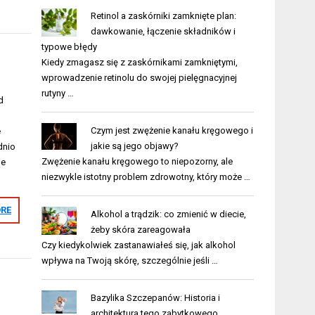
Retinol a zaskórniki zamknięte plan:
dawkowanie, łączenie składników i
typowe błędy
Kiedy zmagasz się z zaskórnikami zamkniętymi,
wprowadzenie retinolu do swojej pielęgnacyjnej
rutyny …
d
Czym jest zwężenie kanału kręgowego i
e
jakie są jego objawy?
dnio
Zwężenie kanału kręgowego to niepozorny, ale
ne
niezwykle istotny problem zdrowotny, który może …
RE
Alkohol a trądzik: co zmienić w diecie,
żeby skóra zareagowała
Czy kiedykolwiek zastanawiałeś się, jak alkohol
wpływa na Twoją skórę, szczególnie jeśli …
Bazylika Szczepanów: Historia i
architektura tego zabytkowego