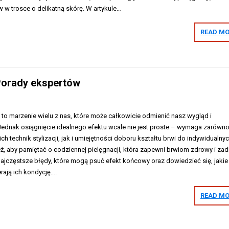
 w trosce o delikatną skórę. W artykule…
READ MO
 Porady ekspertów
 to marzenie wielu z nas, które może całkowicie odmienić nasz wygląd i
 Jednak osiągnięcie idealnego efektu wcale nie jest proste – wymaga zarówn
 technik stylizacji, jak i umiejętności doboru kształtu brwi do indywidualny
ież, aby pamiętać o codziennej pielęgnacji, która zapewni brwiom zdrowy i za
ajczęstsze błędy, które mogą psuć efekt końcowy oraz dowiedzieć się, jakie
erają ich kondycję….
READ MO