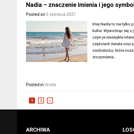
Nadia – znaczenie imienia i jego symbo
Posted on
5 czerwca 2021
Imię Nadia to nie tylko 
kultur. Wywodząc się z 
czyni je niezwykle inter
częściach świata oraz j
osobistości, które nos
zrozumienia…
Posted in
Uroda
1
2
»
ARCHIWA
LOS