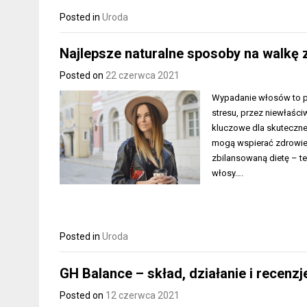
Posted in
Uroda
Najlepsze naturalne sposoby na walkę
Posted on
22 czerwca 2021
Wypadanie włosów to pr
stresu, przez niewłaści
kluczowe dla skutecznej
mogą wspierać zdrowie
zbilansowaną dietę – t
włosy….
Posted in
Uroda
GH Balance – skład, działanie i recenz
Posted on
12 czerwca 2021