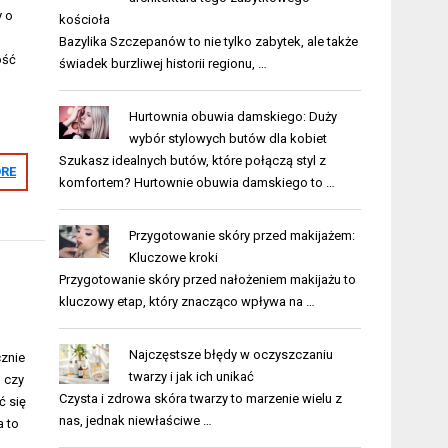
y o
kościoła
Bazylika Szczepanów to nie tylko zabytek, ale także
ość
świadek burzliwej historii regionu, …
Hurtownia obuwia damskiego: Duży
wybór stylowych butów dla kobiet
Szukasz idealnych butów, które połączą styl z
RE
komfortem? Hurtownie obuwia damskiego to …
Przygotowanie skóry przed makijażem:
Kluczowe kroki
Przygotowanie skóry przed nałożeniem makijażu to
kluczowy etap, który znacząco wpływa na …
Najczęstsze błędy w oczyszczaniu
cznie
twarzy i jak ich unikać
 czy
Czysta i zdrowa skóra twarzy to marzenie wielu z
ć się
nas, jednak niewłaściwe …
a to