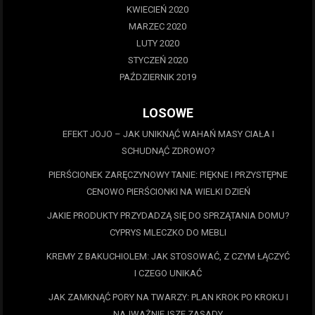
KWIECIEŃ 2020
MARZEC 2020
LUTY 2020
STYCZEŃ 2020
PAŹDZIERNIK 2019
LOSOWE
EFEKT JOJO – JAK UNIKNĄĆ WAHAŃ MASY CIAŁA I
SCHUDNĄĆ ZDROWO?
PIERŚCIONEK ZARĘCZYNOWY TANIE: PIĘKNE I PRZYSTĘPNE
CENOWO PIERŚCIONKI NA WIELKI DZIEŃ
JAKIE PRODUKTY PRZYDADZĄ SIĘ DO SPRZĄTANIA DOMU?
CYPRYS MLECZKO DO MEBLI
KREMY Z BAKUCHIOLEM: JAK STOSOWAĆ, Z CZYM ŁĄCZYĆ
I CZEGO UNIKAĆ
JAK ZAMKNĄĆ PORY NA TWARZY: PLAN KROK PO KROKU I
NAJWAŻNIEJSZE ZASADY