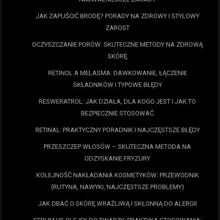
JAK ZAPUŚCIĆ BRODĘ? PORADY NA ZDROWY I STYLOWY
ZAROST
OCZYSZCZANIE PORÓW: SKUTECZNE METODY NA ZDROWĄ
SKÓRĘ
RETINOL A MELASMA: DAWKOWANIE, ŁĄCZENIE
SKŁADNIKÓW I TYPOWE BŁĘDY
RESWERATROL: JAK DZIAŁA, DLA KOGO JEST I JAK TO
BEZPIECZNIE STOSOWAĆ
RETINAL: PRAKTYCZNY PORADNIK I NAJCZĘSTSZE BŁĘDY
PRZESZCZEP WŁOSÓW – SKUTECZNA METODA NA
ODZYSKANIE FRYZURY
KOLEJNOŚĆ NAKŁADANIA KOSMETYKÓW: PRZEWODNIK
(RUTYNA, NAWYKI, NAJCZĘSTSZE PROBLEMY)
JAK DBAĆ O SKÓRĘ WRAŻLIWĄ I SKŁONNĄ DO ALERGII