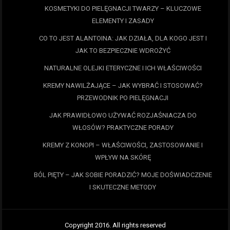
KOSMETYKI DO PIELĘGNACJI TWARZY – KLUCZOWE
ELEMENTY I ZASADY
CO TO JEST ALANTOINA: JAK DZIAŁA, DLA KOGO JEST I
JAK TO BEZPIECZNIE WDROŻYĆ
NATURALNE OLEJKI ETERYCZNE I ICH WŁAŚCIWOŚCI
KREMY NAWILŻAJĄCE – JAK WYBRAĆ I STOSOWAĆ?
PRZEWODNIK PO PIELĘGNACJI
JAK PRAWIDŁOWO UŻYWAĆ ROZJAŚNIACZA DO
WŁOSÓW? PRAKTYCZNE PORADY
KREMY Z KONOPI – WŁAŚCIWOŚCI, ZASTOSOWANIE I
WPŁYW NA SKÓRĘ
BÓL PIĘTY – JAK SOBIE PORADZIĆ? MOJE DOŚWIADCZENIE
I SKUTECZNE METODY
Copyright 2016. All rights reserved