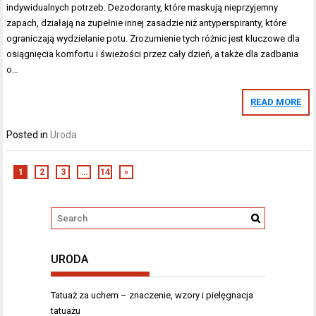
indywidualnych potrzeb. Dezodoranty, które maskują nieprzyjemny
zapach, działają na zupełnie innej zasadzie niż antyperspiranty, które
ograniczają wydzielanie potu. Zrozumienie tych różnic jest kluczowe dla
osiągnięcia komfortu i świeżości przez cały dzień, a także dla zadbania
o…
READ MORE
Posted in
Uroda
1
2
3
…
14
»
URODA
Tatuaż za uchem – znaczenie, wzory i pielęgnacja
tatuażu