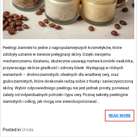
Peelingi ziarniste to jedne z najpopularniejszych kosmetyków, które
zdobyły uznanie w świecie pielęgnacji skóry. Dzięki swojemu
mechanicznemu działaniu, skutecznie usuwają martwe komórki naskórka,
przywracając skórze gładkość i zdrowy blask. Występują w różnych
wariantach – drobnoziarnistych, idealnych dla wrażliwej cery, oraz
gruboziarnistych, które doskonale radzą sobie z tłustą i zanieczyszczoną
skórą. Wybór odpowiedniego peelingu nie jest jednak prosty, ponieważ
zależy od indywidualnych potrzeb i typu cery. Poznaj sekrety peelingów
ziarnistych i odkryj, jak mogą one zrewolucjonizować…
READ MORE
Posted in
Uroda