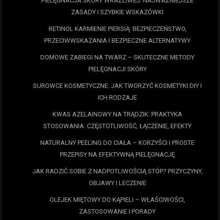
PIELĘGNACJA SKÓRY WRAŻLIWEJ: NAJWAŻNIEJSZE
ZASADY I SZYBKIE WSKAZÓWKI
RETINOL KARMIENIE PIERSIĄ: BEZPIECZEŃSTWO,
PRZECIWWSKAZANIA I BEZPIECZNE ALTERNATYWY
DOMOWE ZABIEGI NA TWARZ – SKUTECZNE METODY
PIELĘGNACJI SKÓRY
SUROWCE KOSMETYCZNE: JAK TWORZYĆ KOSMETYKI DIY I
ICH RODZAJE
KWAS AZELAINOWY NA TRĄDZIK: PRAKTYKA
STOSOWANIA: CZĘSTOTLIWOŚĆ, ŁĄCZENIE, EFEKTY
NATURALNY PEELING DO CIAŁA – KORZYŚCI I PROSTE
PRZEPISY NA EFEKTYWNĄ PIELĘGNACJĘ
JAK RADZIĆ SOBIE Z NADPOTLIWOŚCIĄ STÓP? PRZYCZYNY,
OBJAWY I LECZENIE
OLEJEK MIĘTOWY DO KĄPIELI – WŁAŚCIWOŚCI,
ZASTOSOWANIE I PORADY