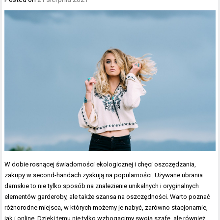
W dobie rosnącej świadomości ekologicznej i chęci oszczędzania,
zakupy w second-handach zyskują na popularności. Używane ubrania
damskie to nie tylko sposób na znalezienie unikalnych i oryginalnych
elementów garderoby, ale także szansa na oszczędności. Warto poznać
różnorodne miejsca, w których możemy je nabyć, zarówno stacjonarnie,
jak i online. Dzięki temu nie tylko wzbogacimy swoją szafę, ale również