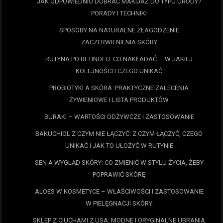
JAK ODPOWIEDNIO DOBRAĆ MAKIJAŻ DO TYPU URODY?
PORADY I TECHNIKI
SPOSOBY NA NATURALNE ZŁAGODZENIE
ZACZERWIENIENIA SKÓRY
RUTYNA PO RETINOLU: CO NAKŁADAĆ — W JAKIEJ
KOLEJNOŚCI I CZEGO UNIKAĆ
PROBIOTYKI A SKÓRA: PRAKTYCZNE ZALECENIA
ŻYWIENIOWE I LISTA PRODUKTÓW
BURAKI – WARTOŚCI ODŻYWCZE I ZASTOSOWANIE
BAKUCHIOL Z CZYM NIE ŁĄCZYĆ: Z CZYM ŁĄCZYĆ, CZEGO
UNIKAĆ I JAK TO UŁOŻYĆ W RUTYNIE
SEN A WYGLĄD SKÓRY: CO ZMIENIĆ W STYLU ŻYCIA, ŻEBY
POPRAWIĆ SKÓRĘ
ALOES W KOSMETYCE – WŁAŚCIWOŚCI I ZASTOSOWANIE
W PIELĘGNACJI SKÓRY
SKLEP Z CIUCHAMI Z USA: MODNE I ORYGINALNE UBRANIA