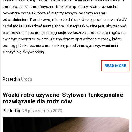
Zima to czas, kiedy nasze ciało, a szczególnie skóra, wystawione są na
trudne warunki atmosferyczne. Niskie temperatury, wiatr oraz suche
powietrze mogą skutkować nieprzyjemnymi podrażnieniami i
odwodnieniem. Dodatkowo, mimo że dni są krótsze, promieniowanie UV
nadal może uszkadzać naszą skórę. Dlatego tak ważne jest, aby zadbać
o odpowiednią ochronę i pielęgnację, zwłaszcza podczas treningów na
świeżym powietrzu. W artykule znajdziesz sprawdzone metody, które
pomogą Ci skutecznie chronić skórę przed zimowymi wyzwaniami i
cieszyć się aktywnością…
READ MORE
Posted in
Uroda
Wózki retro używane: Stylowe i funkcjonalne
rozwiązanie dla rodziców
Posted on
29 października 2020