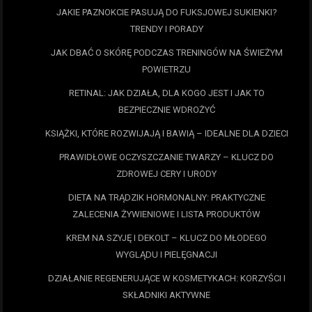
JAKIE PAZNOKCIE PASUJĄ DO FUKSJOWEJ SUKIENKI?
TRENDY I PORADY
JAK DBAĆ O SKÓRĘ PODCZAS TRENINGÓW NA ŚWIEŻYM
POWIETRZU
RETINAL: JAK DZIAŁA, DLA KOGO JEST I JAK TO
BEZPIECZNIE WDROŻYĆ
KSIĄŻKI, KTÓRE ROZWIJAJĄ I BAWIĄ – IDEALNE DLA DZIECI
PRAWIDŁOWE OCZYSZCZANIE TWARZY – KLUCZ DO
ZDROWEJ CERY I URODY
DIETA NA TRĄDZIK HORMONALNY: PRAKTYCZNE
ZALECENIA ŻYWIENIOWE I LISTA PRODUKTÓW
KREM NA SZYJĘ I DEKOLT – KLUCZ DO MŁODEGO
WYGLĄDU I PIELĘGNACJI
DZIAŁANIE REGENERUJĄCE W KOSMETYKACH: KORZYŚCI I
SKŁADNIKI AKTYWNE