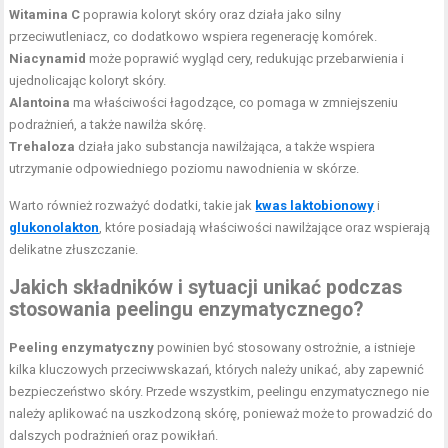
Witamina C
poprawia koloryt skóry oraz działa jako silny
przeciwutleniacz, co dodatkowo wspiera regenerację komórek.
Niacynamid
może poprawić wygląd cery, redukując przebarwienia i
ujednolicając koloryt skóry.
Alantoina
ma właściwości łagodzące, co pomaga w zmniejszeniu
podrażnień, a także nawilża skórę.
Trehaloza
działa jako substancja nawilżająca, a także wspiera
utrzymanie odpowiedniego poziomu nawodnienia w skórze.
Warto również rozważyć dodatki, takie jak
kwas laktobionowy
i
glukonolakton
, które posiadają właściwości nawilżające oraz wspierają
delikatne złuszczanie.
Jakich składników i sytuacji unikać podczas
stosowania peelingu enzymatycznego?
Peeling enzymatyczny
powinien być stosowany ostrożnie, a istnieje
kilka kluczowych przeciwwskazań, których należy unikać, aby zapewnić
bezpieczeństwo skóry. Przede wszystkim, peelingu enzymatycznego nie
należy aplikować na uszkodzoną skórę, ponieważ może to prowadzić do
dalszych podrażnień oraz powikłań.