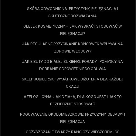
SKÓRA ODWODNIONA: PRZYCZYNY, PIELĘGNACJA I
SKUTECZNE ROZWIĄZANIA
OLEJEK KOSMETYCZNY – JAK WYBRAĆ I STOSOWAĆ W
PIELĘGNACJI?
JAK REGULARNE PRZYCINANIE KOŃCÓWEK WPŁYWA NA
ZDROWIE WŁOSÓW?
JAKIE BUTY DO BIAŁEJ SUKIENKI: PORADY I POMYSŁY NA
DOBRANIE ODPOWIEDNIEGO OBUWIA
SKLEP JUBILERSKI: WYJĄTKOWE BIŻUTERIA DLA KAŻDEJ
OKAZJI
AZELOGLICYNA: JAK DZIAŁA, DLA KOGO JEST I JAK TO
BEZPIECZNIE STOSOWAĆ
ROGOWACENIE OKOŁOMIESZKOWE: PRZYCZYNY, OBJAWY I
PIELĘGNACJA
OCZYSZCZANIE TWARZY RANO CZY WIECZOREM: CO