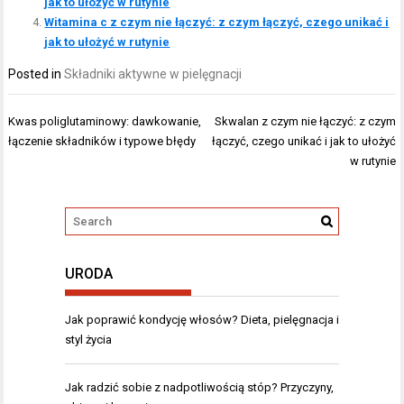
jak to ułożyć w rutynie
Witamina c z czym nie łączyć: z czym łączyć, czego unikać i
jak to ułożyć w rutynie
Posted in
Składniki aktywne w pielęgnacji
Nawigacja
Kwas poliglutaminowy: dawkowanie,
Skwalan z czym nie łączyć: z czym
wpisu
łączenie składników i typowe błędy
łączyć, czego unikać i jak to ułożyć
w rutynie
URODA
Jak poprawić kondycję włosów? Dieta, pielęgnacja i
styl życia
Jak radzić sobie z nadpotliwością stóp? Przyczyny,