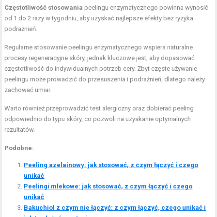
Częstotliwość stosowania
peelingu enzymatycznego powinna wynosić
od 1 do 2 razy w tygodniu, aby uzyskać najlepsze efekty bez ryzyka
podrażnień.
Regularne stosowanie peelingu enzymatycznego wspiera naturalne
procesy regeneracyjne skóry, jednak kluczowe jest, aby dopasować
częstotliwość do indywidualnych potrzeb cery. Zbyt częste używanie
peelingu może prowadzić do przesuszenia i podrażnień, dlatego należy
zachować umiar.
Warto również przeprowadzić test alergiczny oraz dobierać peeling
odpowiednio do typu skóry, co pozwoli na uzyskanie optymalnych
rezultatów.
Podobne:
Peeling azelainowy: jak stosować, z czym łączyć i czego
unikać
Peelingi mlekowe: jak stosować, z czym łączyć i czego
unikać
Bakuchiol z czym nie łączyć: z czym łączyć, czego unikać i