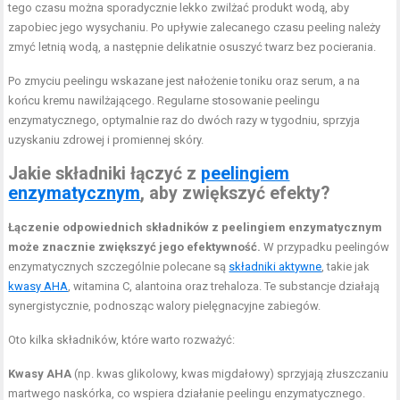
tego czasu można sporadycznie lekko zwilżać produkt wodą, aby
zapobiec jego wysychaniu. Po upływie zalecanego czasu peeling należy
zmyć letnią wodą, a następnie delikatnie osuszyć twarz bez pocierania.
Po zmyciu peelingu wskazane jest nałożenie toniku oraz serum, a na
końcu kremu nawilżającego. Regularne stosowanie peelingu
enzymatycznego, optymalnie raz do dwóch razy w tygodniu, sprzyja
uzyskaniu zdrowej i promiennej skóry.
Jakie składniki łączyć z
peelingiem
enzymatycznym
, aby zwiększyć efekty?
Łączenie odpowiednich składników z peelingiem enzymatycznym
może znacznie zwiększyć jego efektywność.
W przypadku peelingów
enzymatycznych szczególnie polecane są
składniki aktywne
, takie jak
kwasy AHA
, witamina C, alantoina oraz trehaloza. Te substancje działają
synergistycznie, podnosząc walory pielęgnacyjne zabiegów.
Oto kilka składników, które warto rozważyć:
Kwasy AHA
(np. kwas glikolowy, kwas migdałowy) sprzyjają złuszczaniu
martwego naskórka, co wspiera działanie peelingu enzymatycznego.