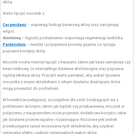
skóry.
Warto łączyć mocznik z:
Ceramidami
– wspierają funkcję barierową skóry oraz zatrzymują
wilgoć.
Alantoiną
– łagodzi podrażnienia i wspomaga regenerację naskórka.
Pantenolem
– nawilża i przyspiesza procesy gojenia, co sprzyja
poprawie kondycji skóry.
Mocznik można również łączyć z kwasami, takimi jak kwas salicylowy czy
kwas mlekowy, co intensyfikuje działanie eksfoliacyjne oraz poprawia
ogólną teksturę skóry. Przy tym warto pamiętać, aby unikać łączenia
mocznika z innymi składnikami o silnym działaniu drażniącym, które
mogą prowadzić do podrażnień.
W kontekście pielęgnacji, szczególnie dla osób borykających się z
problemami skórnymi, takimi jak trądzik czy przebarwienia, mocznik w
połączeniu z niacynamidem może przynieść dodatkowe korzyści, takie
jak działanie przeciwzapalne i rozjaśniające. Kluczowe jest jednak
przestrzeganie zasad stosowania tych składników, aby uzyskać
optymalne efekty i uniknąć potencjalnych reakcji skóry.