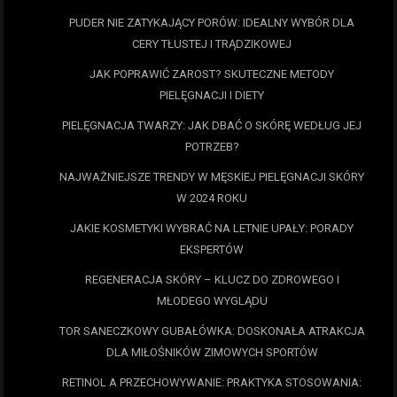
PUDER NIE ZATYKAJĄCY PORÓW: IDEALNY WYBÓR DLA
CERY TŁUSTEJ I TRĄDZIKOWEJ
JAK POPRAWIĆ ZAROST? SKUTECZNE METODY
PIELĘGNACJI I DIETY
PIELĘGNACJA TWARZY: JAK DBAĆ O SKÓRĘ WEDŁUG JEJ
POTRZEB?
NAJWAŻNIEJSZE TRENDY W MĘSKIEJ PIELĘGNACJI SKÓRY
W 2024 ROKU
JAKIE KOSMETYKI WYBRAĆ NA LETNIE UPAŁY: PORADY
EKSPERTÓW
REGENERACJA SKÓRY – KLUCZ DO ZDROWEGO I
MŁODEGO WYGLĄDU
TOR SANECZKOWY GUBAŁÓWKA: DOSKONAŁA ATRAKCJA
DLA MIŁOŚNIKÓW ZIMOWYCH SPORTÓW
RETINOL A PRZECHOWYWANIE: PRAKTYKA STOSOWANIA: