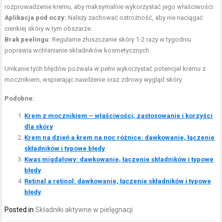
rozprowadzenie kremu, aby maksymalnie wykorzystać jego właściwości.
Aplikacja pod oczy:
Należy zachować ostrożność, aby nie naciągać
cienkiej skóry w tym obszarze.
Brak peelingu:
Regularne złuszczanie skóry 1-2 razy w tygodniu
poprawia wchłanianie składników kosmetycznych.
Unikanie tych błędów pozwala w pełni wykorzystać potencjał kremu z
mocznikiem, wspierając nawilżenie oraz zdrowy wygląd skóry.
Podobne:
Krem z mocznikiem – właściwości, zastosowanie i korzyści
dla skóry
Krem na dzień a krem na noc różnice: dawkowanie, łączenie
składników i typowe błędy
Kwas migdałowy: dawkowanie, łączenie składników i typowe
błędy
Retinal a retinol: dawkowanie, łączenie składników i typowe
błędy
Posted in
Składniki aktywne w pielęgnacji