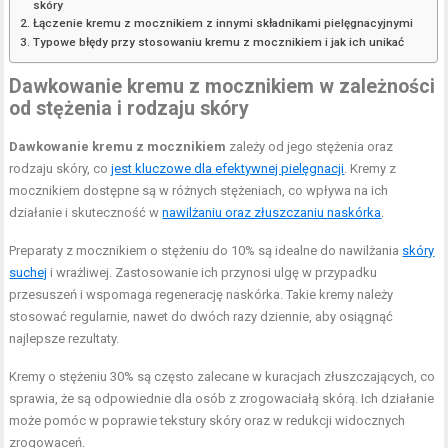
skóry
Łączenie kremu z mocznikiem z innymi składnikami pielęgnacyjnymi
Typowe błędy przy stosowaniu kremu z mocznikiem i jak ich unikać
Dawkowanie kremu z mocznikiem w zależności
od stężenia i rodzaju skóry
Dawkowanie kremu z mocznikiem
zależy od jego stężenia oraz
rodzaju skóry, co
jest kluczowe dla efektywnej pielęgnacji
. Kremy z
mocznikiem dostępne są w różnych stężeniach, co wpływa na ich
działanie i skuteczność w
nawilżaniu oraz złuszczaniu naskórka
.
Preparaty z mocznikiem o stężeniu do 10% są idealne do nawilżania
skóry
suchej
i wrażliwej. Zastosowanie ich przynosi ulgę w przypadku
przesuszeń i wspomaga regenerację naskórka. Takie kremy należy
stosować regularnie, nawet do dwóch razy dziennie, aby osiągnąć
najlepsze rezultaty.
Kremy o stężeniu 30% są często zalecane w kuracjach złuszczających, co
sprawia, że są odpowiednie dla osób z zrogowaciałą skórą. Ich działanie
może pomóc w poprawie tekstury skóry oraz w redukcji widocznych
zrogowaceń.