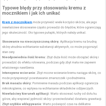
Typowe błędy przy stosowaniu kremu z
mocznikiem i jak ich unikać
Krem z mocznikiem
może przynieść wiele korzyści skórze, ale jego
niewłaściwe stosowanie często prowadzi do błędów, które ograniczają
jego skuteczność. Oto typowe pułapki, których należy unikać.
Stosowanie na nieoczyszczoną skórę:
Aplikacja kremu na brudną
skórę utrudnia wchłanianie substancji aktywnych, co może pogorszyć
stan cery.
Nieodpowiednia ilość kremu:
Zbyt duża ilość może obciążać skórę i
prowadzić do efektu rolowania, podczas gdy zbyt mała nie zapewni
właściwego nawilżenia.
Intensywne wcieranie:
Zbyt mocne wcieranie kremu naciąga skórę, co
może przyspieszyć powstawanie zmarszczek i podrażnienia.
Brak masażu skóry:
Pominienie masażu podczas aplikacji ogranicza
mikrokrążenie, co wpływa na wchłanianie składników odżywczych.
Niewłaściwy kierunek aplikacji:
Warto stosować ruchy od dołu ku
górze, aby wspierać jędrność skóry i przeciwdziałać działaniu grawitacji.
Zbyt szybkie wklepywanie:
Warto poświęcić czas na delikatne