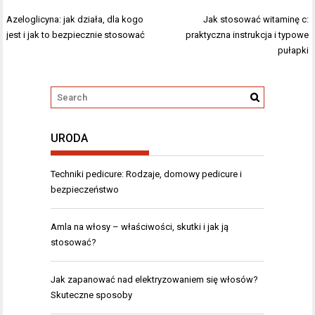
Nawigacja
Azeloglicyna: jak działa, dla kogo
Jak stosować witaminę c:
wpisu
jest i jak to bezpiecznie stosować
praktyczna instrukcja i typowe
pułapki
URODA
Techniki pedicure: Rodzaje, domowy pedicure i
bezpieczeństwo
Amla na włosy – właściwości, skutki i jak ją
stosować?
Jak zapanować nad elektryzowaniem się włosów?
Skuteczne sposoby