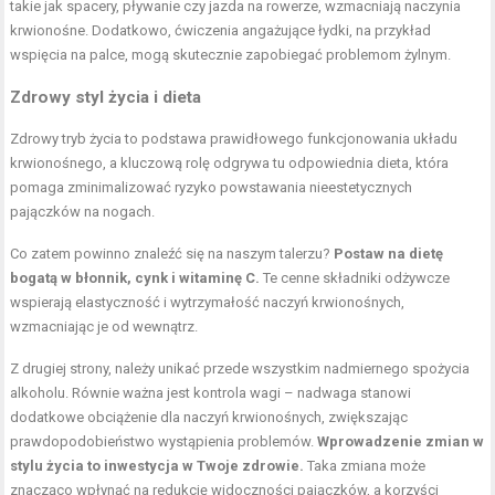
takie jak spacery, pływanie czy jazda na rowerze, wzmacniają naczynia
krwionośne. Dodatkowo, ćwiczenia angażujące łydki, na przykład
wspięcia na palce, mogą skutecznie zapobiegać problemom żylnym.
Zdrowy styl życia i dieta
Zdrowy tryb życia to podstawa prawidłowego funkcjonowania układu
krwionośnego, a kluczową rolę odgrywa tu odpowiednia dieta, która
pomaga zminimalizować ryzyko powstawania nieestetycznych
pajączków na nogach.
Co zatem powinno znaleźć się na naszym talerzu?
Postaw na dietę
bogatą w błonnik, cynk i witaminę C.
Te cenne składniki odżywcze
wspierają elastyczność i wytrzymałość naczyń krwionośnych,
wzmacniając je od wewnątrz.
Z drugiej strony, należy unikać przede wszystkim nadmiernego spożycia
alkoholu. Równie ważna jest kontrola wagi – nadwaga stanowi
dodatkowe obciążenie dla naczyń krwionośnych, zwiększając
prawdopodobieństwo wystąpienia problemów.
Wprowadzenie zmian w
stylu życia to inwestycja w Twoje zdrowie.
Taka zmiana może
znacząco wpłynąć na redukcję widoczności pajączków, a korzyści