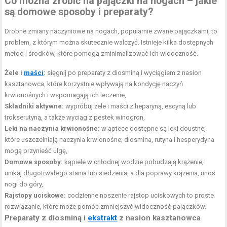
Co można zrobić na pajączki na nogach – jakie
są domowe sposoby i preparaty?
Drobne zmiany naczyniowe na nogach, popularnie zwane pajączkami, to
problem, z którym można skutecznie walczyć. Istnieje kilka dostępnych
metod i środków, które pomogą zminimalizować ich widoczność.
Żele i
maści
:
sięgnij po preparaty z diosminą i wyciągiem z nasion
kasztanowca, które korzystnie wpływają na kondycję naczyń
krwionośnych i wspomagają ich leczenie,
Składniki aktywne:
wypróbuj żele i maści z heparyną, escyną lub
trokserutyną, a także wyciąg z pestek winogron,
Leki na naczynia krwionośne:
w aptece dostępne są leki doustne,
które uszczelniają naczynia krwionośne; diosmina, rutyna i hesperydyna
mogą przynieść ulgę,
Domowe sposoby:
kąpiele w chłodnej wodzie pobudzają krążenie;
unikaj długotrwałego stania lub siedzenia, a dla poprawy krążenia, unoś
nogi do góry,
Rajstopy uciskowe:
codzienne noszenie rajstop uciskowych to proste
rozwiązanie, które może pomóc zmniejszyć widoczność pajączków.
Preparaty z diosminą i
ekstrakt
z nasion kasztanowca