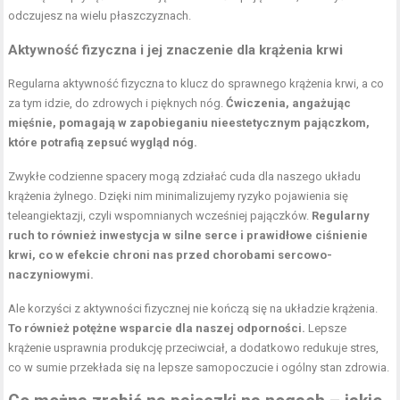
odczujesz na wielu płaszczyznach.
Aktywność fizyczna i jej znaczenie dla krążenia krwi
Regularna aktywność fizyczna to klucz do sprawnego krążenia krwi, a co
za tym idzie, do zdrowych i pięknych nóg.
Ćwiczenia, angażując
mięśnie, pomagają w zapobieganiu nieestetycznym pajączkom,
które potrafią zepsuć wygląd nóg.
Zwykłe codzienne spacery mogą zdziałać cuda dla naszego układu
krążenia żylnego. Dzięki nim minimalizujemy ryzyko pojawienia się
teleangiektazji, czyli wspomnianych wcześniej pajączków.
Regularny
ruch to również inwestycja w silne serce i prawidłowe ciśnienie
krwi, co w efekcie chroni nas przed chorobami sercowo-
naczyniowymi.
Ale korzyści z aktywności fizycznej nie kończą się na układzie krążenia.
To również potężne wsparcie dla naszej odporności.
Lepsze
krążenie usprawnia produkcję przeciwciał, a dodatkowo redukuje stres,
co w sumie przekłada się na lepsze samopoczucie i ogólny stan zdrowia.