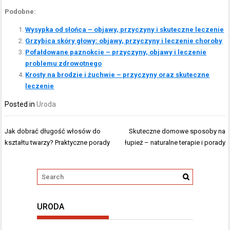
Podobne:
Wysypka od słońca – objawy, przyczyny i skuteczne leczenie
Grzybica skóry głowy: objawy, przyczyny i leczenie choroby
Pofałdowane paznokcie – przyczyny, objawy i leczenie
problemu zdrowotnego
Krosty na brodzie i żuchwie – przyczyny oraz skuteczne
leczenie
Posted in
Uroda
Nawigacja
Jak dobrać długość włosów do
Skuteczne domowe sposoby na
wpisu
kształtu twarzy? Praktyczne porady
łupież – naturalne terapie i porady
URODA