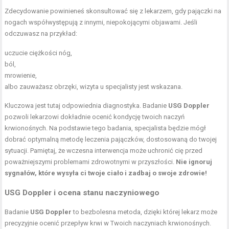
Zdecydowanie powinieneś skonsultować się z lekarzem, gdy pajączki na
nogach współwystępują z innymi, niepokojącymi objawami. Jeśli
odczuwasz na przykład:
uczucie ciężkości nóg,
ból,
mrowienie,
albo zauważasz obrzęki, wizyta u specjalisty jest wskazana.
Kluczowa jest tutaj odpowiednia diagnostyka. Badanie
USG Doppler
pozwoli lekarzowi dokładnie ocenić kondycję twoich naczyń
krwionośnych. Na podstawie tego badania, specjalista będzie mógł
dobrać optymalną metodę leczenia pajączków, dostosowaną do twojej
sytuacji. Pamiętaj, że wczesna interwencja może uchronić cię przed
poważniejszymi problemami zdrowotnymi w przyszłości.
Nie ignoruj
sygnałów, które wysyła ci twoje ciało i zadbaj o swoje zdrowie!
USG Doppler i ocena stanu naczyniowego
Badanie
USG Doppler
to bezbolesna metoda, dzięki której lekarz może
precyzyjnie ocenić przepływ krwi w Twoich naczyniach krwionośnych.