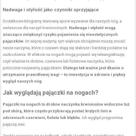
Nadwaga i otyłość jako czynniki sprzyjające
Dodatkowe kilogramy stanowią spore wyzwanie dla naszych nóg, a
zwłaszcza dla naczyń krwionośnych.
Nadwaga i otyłość mogą
znacząco zwiększyć ryzyko pojawienia się nieestetycznych
pajączków.
Im więcej ważymy, tym większe obciążenie muszą znosić
nasze naczynia, które z czasem stają się słabsze i bardziej podatne na
uszkodzenia. W efekcie na nogach mogą pojawić się teleangiektazje,
czyli właśnie te drobne, czerwone lub fioletowe naczynka, które
potocznie nazywamy pajączkami.
Dlatego tak ważne jest dbanie o
utrzymanie prawidłowej wagi – to inwestycja w zdrowie i piękny
wygląd naszych nóg.
Jak wyglądają pajączki na nogach?
Pajączki na nogach to drobne naczynka krwionośne widoczne tuż
pod skórą, które często przybierają postać krętych linii w
odcieniach czerwieni, fioletu lub błękitu.
Ich wygląd przypomina
pajęczą sieć.
Zwykle pojawiają się na łydkach, udach i kostkach, początkowo jako