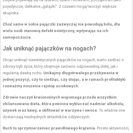
pojedyncze, delikatne „gałązki”. Z czasem mogą tworzyć większe
skupiska.
Choć same w sobie pajączki zazwyczaj nie powodują bólu, dla
wielu osób stanowią defekt estetyczny, wpływając na ich
samopoczucie.
Jak uniknąć pajączków na nogach?
Chcąc uniknąć nieestetycznych pajączków na nogach, warto zadbać o
zdrowy tryb życia, który obejmuje zarówno odpowiednią dietę, jak i
regularną dawkę ruchu.
Unikajmy długotrwałego przebywania w
jednej pozycji, czy to siedząc, czy stojąc, a w ramach profilaktyki
rozważmy noszenie rajstop uciskowych.
Zdrowie naczyń krwionośnych wspomaga przede wszystkim
zbilansowana dieta, która powinna wykluczać nadmiar alkoholu,
używek oraz kawy, a obfitować w warzywa i owoce.
To właśnie one
dostarczają niezbędnych składników odżywczych.
Ruch to sprzymierzeniec prawidłowego krążenia.
Proste aktywności,