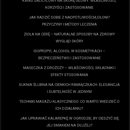
KWAS SALICYLOWY NA SKÓRĘ GŁOWY: WŁAŚCIWOŚCI,
KORZYŚCI I ZASTOSOWANIE
JAK RADZIĆ SOBIE Z NADPOTLIWOŚCIĄ DŁONI?
PRZYCZYNY I METODY LECZENIA
ZIOŁA NA CERĘ – NATURALNE SPOSOBY NA ZDROWY
WYGLĄD SKÓRY
ISOPROPYL ALCOHOL W KOSMETYKACH –
BEZPIECZEŃSTWO I ZASTOSOWANIE
MASECZKA Z DROŻDŻY – WŁAŚCIWOŚCI, SKŁADNIKI I
EFEKTY STOSOWANIA
SUKNIA ŚLUBNA NA CIENKICH RAMIĄCZKACH: ELEGANCJA
I SUBTELNOŚĆ W JEDNYM
TECHNIKI MASAŻU KLASYCZNEGO: CO WARTO WIEDZIEĆ O
ICH DZIAŁANIU?
JAK UPRAWIAĆ KALAREPKĘ W OGRODZIE, BY CIESZYĆ SIĘ
JEJ SMAKIEM NA DŁUŻEJ?