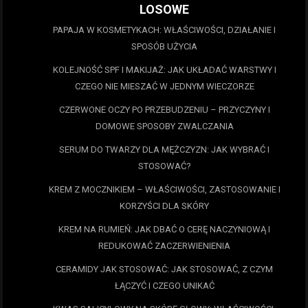
LOSOWE
PAPAJA W KOSMETYKACH: WŁAŚCIWOŚCI, DZIAŁANIE I
SPOSÓB UŻYCIA
KOLEJNOŚĆ SPF I MAKIJAŻ: JAK UKŁADAĆ WARSTWY I
CZEGO NIE MIESZAĆ W JEDNYM WIECZORZE
CZERWONE OCZY PO PRZEBUDZENIU – PRZYCZYNY I
DOMOWE SPOSOBY ZWALCZANIA
SERUM DO TWARZY DLA MĘŻCZYZN: JAK WYBRAĆ I
STOSOWAĆ?
KREM Z MOCZNIKIEM – WŁAŚCIWOŚCI, ZASTOSOWANIE I
KORZYŚCI DLA SKÓRY
KREM NA RUMIEŃ: JAK DBAĆ O CERĘ NACZYNIOWĄ I
REDUKOWAĆ ZACZERWIENIENIA
CERAMIDY JAK STOSOWAĆ: JAK STOSOWAĆ, Z CZYM
ŁĄCZYĆ I CZEGO UNIKAĆ