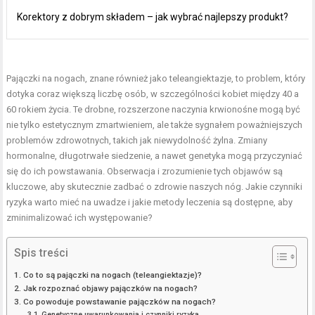
Korektory z dobrym składem – jak wybrać najlepszy produkt?
Pajączki na nogach, znane również jako teleangiektazje, to problem, który
dotyka coraz większą liczbę osób, w szczególności kobiet między 40 a
60 rokiem życia. Te drobne, rozszerzone naczynia krwionośne mogą być
nie tylko estetycznym zmartwieniem, ale także sygnałem poważniejszych
problemów zdrowotnych, takich jak niewydolność żylna. Zmiany
hormonalne, długotrwałe siedzenie, a nawet genetyka mogą przyczyniać
się do ich powstawania. Obserwacja i zrozumienie tych objawów są
kluczowe, aby skutecznie zadbać o zdrowie naszych nóg. Jakie czynniki
ryzyka warto mieć na uwadze i jakie metody leczenia są dostępne, aby
zminimalizować ich występowanie?
Spis treści
Co to są pajączki na nogach (teleangiektazje)?
Jak rozpoznać objawy pajączków na nogach?
Co powoduje powstawanie pajączków na nogach?
Genetyczne uwarunkowania i czynniki ryzyka