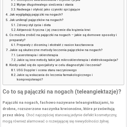
Wpływ długotrwałego siedzenia i stania
Nadwaga i otyłość jako czynniki sprzyjające
Jak wyglądają pajączki na nogach?
Jak uniknąć pajączków na nogach?
Zdrowy styl życia i dieta
Aktywność fizyczna i jej znaczenie dla krążenia krwi
Co można zrobić na pajączki na nogach – jakie są domowe sposoby i
preparaty?
Preparaty z diosminą i ekstrakt z nasion kasztanowca
Jakie są skuteczne metody leczenia pajączków na nogach?
Laseroterapia i skleroterapia
Jakie są inne metody, takie jak mikroskleroterapia i elektrokoagulacja?
Kiedy udać się do specjalisty w celu diagnostyki i leczenia?
USG Doppler i ocena stanu naczyniowego
Jakie są wskazania do leczenia farmakologicznego i
kompresjoterapii?
Co to są pajączki na nogach (teleangiektazje)?
Pajączki na nogach, fachowo nazywane teleangiektazjami, to
drobne, rozszerzone naczynka krwionośne, które prześwitują
przez skórę.
Choć najczęściej stanowią jedynie defekt kosmetyczny,
mogą również alarmować o rozwijającej się niewydolności żylnej.