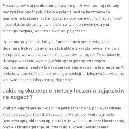
Preparaty zawierające
diosminę
słyną z tego, że
wzmacniają ściany
naczyń krwionośnych
, z kolei
wyciąg z nasion kasztanowca
usprawnia krążenie
. Systematyczne stosowanie obu tych składników
może okazać się cennym wsparciem w walce z nieestetycznymi
teleangiektazjami, potocznie zwanymi pajączkami.
Dostępne na rynku leki, których formuła opiera się na połączeniu
diosminy, trokserutyny oraz ekstraktów z kasztanowca
, stanowią
kompleksowe wsparcie w terapii pajączków na nogach. Te substancje,
działając wspólnie, wykazują
efekt synergiczny, znacząco
poprawiając przepływ krwi i wzmacniając naczynia krwionośne
. W
efekcie, widoczność pajączków ulega redukcji, a dolegliwości związane
z niewydolnością żylną zostają złagodzone.
Jakie są skuteczne metody leczenia pajączków
na nogach?
Walka z pajączkami na nogach nie jest beznadziejna, ponieważ istnieje
kilka skutecznych metod ich usuwania. Wśród nich warto wymienić
laseroterapię
,
skleroterapię
, a także jej wariant –
mikroskleroterapię
,
oraz
elektrokoagulację
.
Kluczem do sukcesu jest dobranie