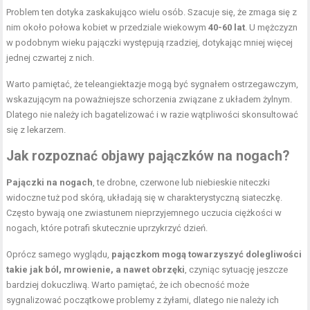
Problem ten dotyka zaskakująco wielu osób. Szacuje się, że zmaga się z
nim około połowa kobiet w przedziale wiekowym
40-60 lat
. U mężczyzn
w podobnym wieku pajączki występują rzadziej, dotykając mniej więcej
jednej czwartej z nich.
Warto pamiętać, że teleangiektazje mogą być sygnałem ostrzegawczym,
wskazującym na poważniejsze schorzenia związane z układem żylnym.
Dlatego nie należy ich bagatelizować i w razie wątpliwości skonsultować
się z lekarzem.
Jak rozpoznać objawy pajączków na nogach?
Pajączki na nogach
, te drobne, czerwone lub niebieskie niteczki
widoczne tuż pod skórą, układają się w charakterystyczną siateczkę.
Często bywają one zwiastunem nieprzyjemnego uczucia ciężkości w
nogach, które potrafi skutecznie uprzykrzyć dzień.
Oprócz samego wyglądu,
pajączkom mogą towarzyszyć dolegliwości
takie jak ból, mrowienie, a nawet obrzęki
, czyniąc sytuację jeszcze
bardziej dokuczliwą. Warto pamiętać, że ich obecność może
sygnalizować początkowe problemy z żyłami, dlatego nie należy ich