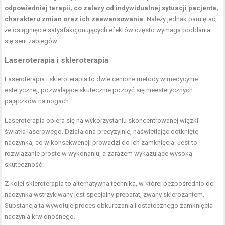
odpowiedniej terapii, co zależy od indywidualnej sytuacji pacjenta,
charakteru zmian oraz ich zaawansowania.
Należy jednak pamiętać,
że osiągnięcie satysfakcjonujących efektów często wymaga poddania
się serii zabiegów.
Laseroterapia i skleroterapia
Laseroterapia i skleroterapia to dwie cenione metody w medycynie
estetycznej, pozwalające skutecznie pozbyć się nieestetycznych
pajączków na nogach.
Laseroterapia opiera się na wykorzystaniu skoncentrowanej wiązki
światła laserowego. Działa ona precyzyjnie, naświetlając dotknięte
naczynka, co w konsekwencji prowadzi do ich zamknięcia. Jest to
rozwiązanie proste w wykonaniu, a zarazem wykazujące wysoką
skuteczność.
Z kolei skleroterapia to alternatywna technika, w której bezpośrednio do
naczynka wstrzykiwany jest specjalny preparat, zwany sklerozantem.
Substancja ta wywołuje proces obkurczania i ostatecznego zamknięcia
naczynia krwionośnego.