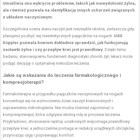
Umożliwia ono wykrycie problemów, takich jak niewydolność żylna,
ale również pozwala na identyfikację innych schorzeń związanych
z układem naczyniowym
.
Szczegółowa ocena stanu naczyń jest niezwykle istotna, zwłaszcza gdy
planujesz pozbyć się nieestetycznych pajączków na nogach.
USG
Doppler pozwala bowiem dokładnie sprawdzić, jak funkcjonują
zastawki żylne i czy przepływ krwi jest prawidłowy
. Dzięki temu
badaniu, stanowiącemu fundament diagnostyki chorób żył, lekarz może
podjąć decyzję o optymalnej metodzie leczenia.
Jakie są wskazania do leczenia farmakologicznego i
kompresjoterapii?
Farmakoterapia w przypadku pajączków naczyniowych na nogach
koncentruje się na wzmocnieniu ścian naczyń krwionośnych i
usprawnieniu mikrokrążenia. Nie można również zapominać o
kompresjoterapii, która odgrywa istotną rolę w procesie leczenia.
Przykładowo, stosowanie rajstop uciskowych wspomaga prawidłowy
przepływ krwi, a jednocześnie pomaga w redukcji uciążliwych obrzęków,
przynosząc ulgę i poprawiając komfort.