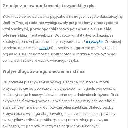
Genetyczne uwarunkowania i czynniki ryzyka
Skłonność do powstawania pajączków na nogach często dziedziczymy.
Jeśli w Twojej rodzinie występowały już problemy z naczyniami
krwionośnymi, prawdopodobieństwo pojawienia się u Ciebie
teleangiektazji jest większe.
Dodatkowo, statystyki pokazują, że
kobiety są bardziej podatne na tę przypadłość niż
mężczyźni
. Co więcej,
przebyte operacje lub
urazy
nóg również mogą przyczynić się do ich
pojawienia się. Znajomość historii chorób w rodzinie może być więc
cenną wskazówką w ocenie własnego ryzyka.
Wpływ długotrwałego siedzenia i stania
Długotrwałe przebywanie w pozycji siedzącej lub stojącej może
przyczyniać się do powstawania pajączków na nogach, ponieważ w
takich sytuacjach naczynia krwionośne są nadmiernie obciążone. Brak
aktywności fizycznej powoduje wzrost ciśnienia w żyłach, co z kolei
stwarza idealne warunki do rozwoju teleangiektazji. Dlatego osoby,
których praca wymaga długotrwałego siedzenia lub stania, powinny
szczególnie zadbać o profilaktykę, regularnie robiąc przerwy na
ćwiczenia, co pomoże im utrzymać nogi w dobrej kondycji.