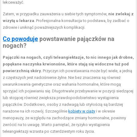
lekceważyć.
Zatem, w przypadku zauważenia u siebie tych symptomów,
nie zwlekaj z
wizytą u lekarza
. Profesjonalna konsultacja to podstawa, by zadbać o
zdrowie i uniknąć poważniejszych komplikacji.
Co powoduje
powstawanie pajączków na
nogach?
Pajączki na nogach, czyli teleangiektazje, to nic innego jak drobne,
popękane naczynka krwionośne, które stają się widoczne tuż pod
powierzchnią skóry.
Przyczyn ich powstawania może być wiele, a jedną
z częstszych jest nadciśnienie żylne. Nie bez znaczenia są również
uwarunkowania genetyczne oraz wahania hormonalne, które mogą
sprzyjać ich pojawianiu się. Długotrwałe przebywanie w pozycji siedzącej
lub stojącej również zwiększa prawdopodobieństwo wystąpienia
pajączków. Dodatkowo, osoby z nadwagą lub otyłością są bardziej
narażone na ich rozwój. Szczególnie
kobiety w ciąży
i w okresie
menopauzy, ze względu na zachodzące zmiany hormonalne, powinny
zwrócić na to uwagę. Warto pamiętać, że ryzyko wystąpienia
teleangiektazji wzrasta po czterdziestym roku życia.