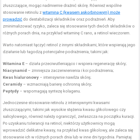
złuszczające, mogąc nadmiernie drażnić skórę. Również wspólne
stosowanie retinolu z
witaminą C (kwasem askorbinowym) może
prowadzić
do destabilizacji składników oraz podrażnień. Aby
zminimalizować ryzyko, zaleca się stosowanie tych dwóch składników o
różnych porach dnia, na przykład witaminę C rano, a retinol wieczorem.
Warto natomiast łączyć retinol z innymi składnikami, które wspierają jego
działanie lub łagodzą potencjalne podrażnienia, takimi jak:
Witamina E
– działa przeciwutleniająco i wspiera regenerację skóry;
Niacynamid
– zmniejsza zaczerwienienia i koi podrażnienia;
Kwas hialuronowy
– intensywnie nawilża skórę;
Ceramidy
– wzmacniają barierę ochronną skóry;
Peptydy
– wspomagają syntezę kolagenu.
Jednoczesne stosowanie retinolu z intensywnymi kwasami
złuszczającymi, takimi jak wysokie stężenia kwasu glikolowego czy
salicylowego, również należy ograniczyć, zwłaszcza na początku kuracji.
Po uzyskaniu tolerancji na retinol, niektórzy użytkownicy mogą
wprowadzić delikatne kwasy, na przykład kwas glikolowy, ale zaleca się
stosowanie ich w różnych porach dnia lub w inne dni tygodnia. Pamiętaj