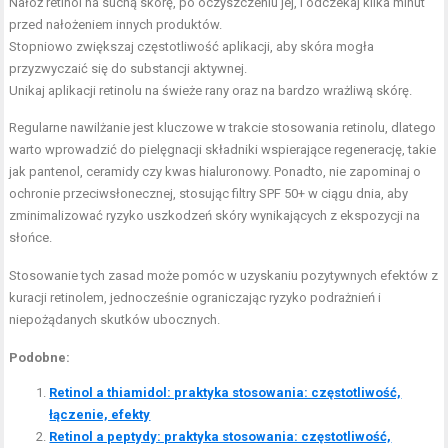
Nałóż retinol na suchą skórę, po oczyszczeniu jej, i odczekaj kilka minut
przed nałożeniem innych produktów.
Stopniowo zwiększaj częstotliwość aplikacji, aby skóra mogła
przyzwyczaić się do substancji aktywnej.
Unikaj aplikacji retinolu na świeże rany oraz na bardzo wrażliwą skórę.
Regularne nawilżanie jest kluczowe w trakcie stosowania retinolu, dlatego
warto wprowadzić do pielęgnacji składniki wspierające regenerację, takie
jak pantenol, ceramidy czy kwas hialuronowy. Ponadto, nie zapominaj o
ochronie przeciwsłonecznej, stosując filtry SPF 50+ w ciągu dnia, aby
zminimalizować ryzyko uszkodzeń skóry wynikających z ekspozycji na
słońce.
Stosowanie tych zasad może pomóc w uzyskaniu pozytywnych efektów z
kuracji retinolem, jednocześnie ograniczając ryzyko podrażnień i
niepożądanych skutków ubocznych.
Podobne:
Retinol a thiamidol: praktyka stosowania: częstotliwość,
łączenie, efekty
Retinol a peptydy: praktyka stosowania: częstotliwość,