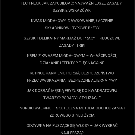
TECH NECK JAK ZAPOBIEGAĆ: NAJWAŻNIEJSZE ZASADY I
SZYBKIE WSKAZÓWKI
KWAS MIGDAŁOWY: DAWKOWANIE, ŁĄCZENIE
SKŁADNIKÓW I TYPOWE BŁĘDY
SZYBKI I DELIKATNY MAKIJAŻ DO PRACY – KLUCZOWE
ZASADY I TRIKI
KREM Z KWASEM MIGDAŁOWYM – WŁAŚCIWOŚCI,
DZIAŁANIE I EFEKTY PIELĘGNACYJNE
RETINOL KARMIENIE PIERSIĄ: BEZPIECZEŃSTWO,
PRZECIWWSKAZANIA I BEZPIECZNE ALTERNATYWY
JAK DOBRAĆ MĘSKĄ FRYZURĘ DO KWADRATOWEJ
TWARZY? PORADY I STYLIZACJE
NORDIC WALKING – SKUTECZNA METODA ODCHUDZANIA I
ZDROWEGO STYLU ŻYCIA
ODŻYWKA NA PUSZĄCE SIĘ WŁOSY – JAK WYBRAĆ
NAJLEPSZĄ?