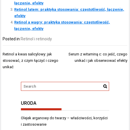
łączenie, efekty
Retinol latem: praktyka stosowania: częstotliwość, łączenie,
efekty
Retinol a wągry: praktyka stosowania: częstotliwość,
łączenie, efekty
Posted in
Retinol i retinoidy
Nawigacja
Retinol a kwas salicylowy: jak
Serum z witaminą c: co jeść, czego
wpisu
stosować, z czym łączyć i czego
unikać i jak obserwować efekty
unikać
URODA
Olejek arganowy do twarzy – właściwości, korzyści
i zastosowanie