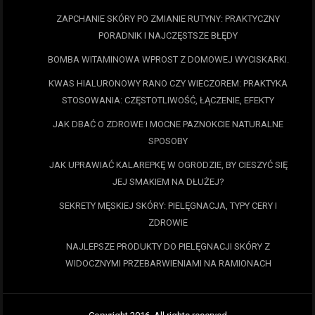
ZAPCHANIE SKÓRY PO ZMIANIE RUTYNY: PRAKTYCZNY
PORADNIK I NAJCZĘSTSZE BŁĘDY
BOMBA WITAMINOWA WPROST Z DOMOWEJ WYCISKARKI.
KWAS HIALURONOWY RANO CZY WIECZOREM: PRAKTYKA
STOSOWANIA: CZĘSTOTLIWOŚĆ, ŁĄCZENIE, EFEKTY
JAK DBAĆ O ZDROWE I MOCNE PAZNOKCIE NATURALNE
SPOSOBY
JAK UPRAWIAĆ KALAREPKĘ W OGRODZIE, BY CIESZYĆ SIĘ
JEJ SMAKIEM NA DŁUŻEJ?
SEKRETY MĘSKIEJ SKÓRY: PIELĘGNACJA, TYPY CERY I
ZDROWIE
NAJLEPSZE PRODUKTY DO PIELĘGNACJI SKÓRY Z
WIDOCZNYMI PRZEBARWIENIAMI NA RAMIONACH