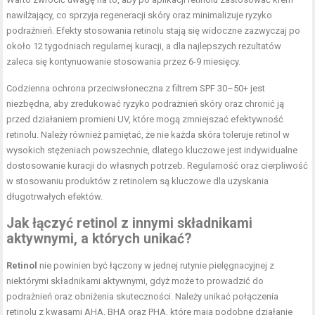
nawilżający, co sprzyja regeneracji skóry oraz minimalizuje ryzyko
podrażnień. Efekty stosowania retinolu stają się widoczne zazwyczaj po
około 12 tygodniach regularnej kuracji, a dla najlepszych rezultatów
zaleca się kontynuowanie stosowania przez 6-9 miesięcy.
Codzienna ochrona przeciwsłoneczna z filtrem SPF 30–50+ jest
niezbędna, aby zredukować ryzyko podrażnień skóry oraz chronić ją
przed działaniem promieni UV, które mogą zmniejszać efektywność
retinolu. Należy również pamiętać, że nie każda skóra toleruje retinol w
wysokich stężeniach powszechnie, dlatego kluczowe jest indywidualne
dostosowanie kuracji do własnych potrzeb. Regularność oraz cierpliwość
w stosowaniu produktów z retinolem są kluczowe dla uzyskania
długotrwałych efektów.
Jak łączyć retinol z innymi składnikami
aktywnymi, a których unikać?
Retinol
nie powinien być łączony w jednej rutynie pielęgnacyjnej z
niektórymi składnikami aktywnymi, gdyż może to prowadzić do
podrażnień oraz obniżenia skuteczności. Należy unikać połączenia
retinolu z kwasami AHA, BHA oraz PHA, które mają podobne działanie