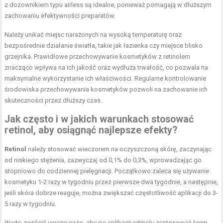
z dozownikiem typu airless są idealne, ponieważ pomagają w dłuższym
zachowaniu efektywności preparatów.
Należy unikać miejsc narażonych na wysoką temperaturę oraz
bezpośrednie działanie światła, takie jak łazienka czy miejsce blisko
grzejnika. Prawidłowe przechowywanie kosmetyków z retinolem
znacząco wpływa na ich jakość oraz wydłuża trwałość, co pozwala na
maksymalne wykorzystanie ich właściwości. Regularne kontrolowanie
środowiska przechowywania kosmetyków pozwoli na zachowanie ich
skuteczności przez dłuższy czas.
Jak często i w jakich warunkach stosować
retinol, aby osiągnąć najlepsze efekty?
Retinol
należy stosować wieczorem na oczyszczoną skórę, zaczynając
od niskiego stężenia, zazwyczaj od 0,1% do 0,3%, wprowadzając go
stopniowo do codziennej pielęgnacji. Początkowo zaleca się używanie
kosmetyku 1-2 razy w tygodniu przez pierwsze dwa tygodnie, a następnie,
jeśli skóra dobrze reaguje, można zwiększać częstotliwość aplikacji do 3-
5 razy w tygodniu.
Warto zwrócić uwagę na to, aby po aplikacji retinolu zastosować krem