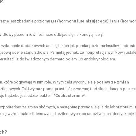
go
,
 ważne jest zbadanie poziomu
LH (hormonu luteinizującego) i FSH (hormo
widłowy poziom również może odbijać się na kondycji cery.
wykonanie dodatkowych analiz, takich jak pomiar poziomu insuliny, androst
ową ocenę stanu zdrowia. Pamiętaj jednak, że interpretacja wyników i ustal
onsultacji z doświadczonym dermatologiem lub endokrynologiem.
i, które odgrywają w nim rolę. W tym celu wykonuje się
posiew ze zmian
beztlenowych. Taki wymaz pomaga ustalić przyczynę trądziku u danego pacjent
u trądziku jest udział bakterii
*Cutibacterium*
.
zpośrednio ze zmian skórnych, a następnie przenosi się ją do laboratorium. 
ę wzrost bakterii tlenowych i beztlenowych, co umożliwia ich identyfikację 
ch?