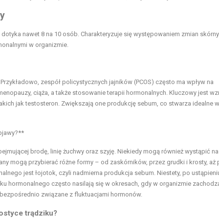
wy
 dotyka nawet 8 na 10 osób. Charakteryzuje się występowaniem zmian skórny
rmonalnymi w organizmie.
 Przykładowo, zespół policystycznych jajników (PCOS) często ma wpływ na
menopauzy, ciąża, a także stosowanie terapii hormonalnych. Kluczowy jest wz
ich jak testosteron. Zwiększają one produkcję sebum, co stwarza idealne w
bjawy?**
bejmującej brodę, linię żuchwy oraz szyję. Niekiedy mogą również wystąpić na
iany mogą przybierać różne formy – od zaskórników, przez grudki i krosty, aż
alnego jest łojotok, czyli nadmierna produkcja sebum. Niestety, po ustąpien
iku hormonalnego często nasilają się w okresach, gdy w organizmie zachodz
t bezpośrednio związane z fluktuacjami hormonów.
styce trądziku?