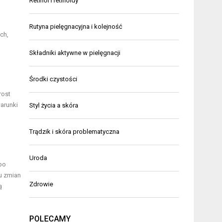
Retinol i retinoidy
Rutyna pielęgnacyjna i kolejność
ch,
Składniki aktywne w pielęgnacji
Środki czystości
rost
arunki
Styl życia a skóra
Trądzik i skóra problematyczna
Uroda
 po
iu zmian
Zdrowie
ą
POLECAMY