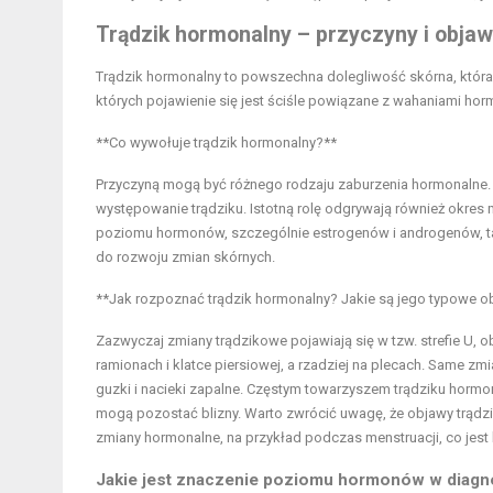
Trądzik hormonalny – przyczyny i obja
Trądzik hormonalny to powszechna dolegliwość skórna, która
których pojawienie się jest ściśle powiązane z wahaniami ho
**Co wywołuje trądzik hormonalny?**
Przyczyną mogą być różnego rodzaju zaburzenia hormonalne.
występowanie trądziku. Istotną rolę odgrywają również okres 
poziomu hormonów, szczególnie estrogenów i androgenów, tak
do rozwoju zmian skórnych.
**Jak rozpoznać trądzik hormonalny? Jakie są jego typowe o
Zazwyczaj zmiany trądzikowe pojawiają się w tzw. strefie U, o
ramionach i klatce piersiowej, a rzadziej na plecach. Same zm
guzki i nacieki zapalne. Częstym towarzyszem trądziku hormon
mogą pozostać blizny. Warto zwrócić uwagę, że objawy trądz
zmiany hormonalne, na przykład podczas menstruacji, co jes
Jakie jest znaczenie poziomu hormonów w diagno