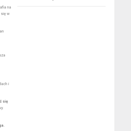
afia na
 się w
ian
sza
dach i
 się
y.
ga.