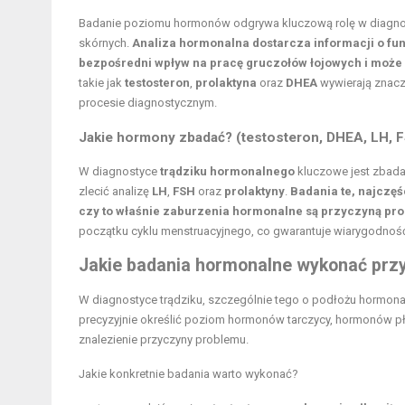
Badanie poziomu hormonów odgrywa kluczową rolę w diagnoz
skórnych.
Analiza hormonalna dostarcza informacji o fu
bezpośredni wpływ na pracę gruczołów łojowych i może 
takie jak
testosteron
,
prolaktyna
oraz
DHEA
wywierają znacz
procesie diagnostycznym.
Jakie hormony zbadać? (testosteron, DHEA, LH, F
W diagnostyce
trądziku hormonalnego
kluczowe jest zbada
zlecić analizę
LH
,
FSH
oraz
prolaktyny
.
Badania te, najczęś
czy to właśnie zaburzenia hormonalne są przyczyną pr
początku cyklu menstruacyjnego, co gwarantuje wiarygodnoś
Jakie badania hormonalne wykonać przy
W diagnostyce trądziku, szczególnie tego o podłożu hormon
precyzyjnie określić poziom hormonów tarczycy, hormonów p
znalezienie przyczyny problemu.
Jakie konkretnie badania warto wykonać?