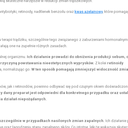
ią skuteczne narzędzie w redukcji zmian trądzikowych.
ntybiotyki, retinoidy, nadtlenek benzoilu oraz
kwas azelainowy
, które pomaga
 terapii trądziku, szczególnie tego związanego z zaburzeniami hormonalnym
iałają one na zupełnie różnych zasadach.
alnej organizmu.
Ich działanie prowadzi do obniżenia produkcji sebum, c
ą przyczyną powstawania nieestetycznych wyprysków.
Z kolei
retinoidy
a, normalizując go.
W ten sposób pomagają zmniejszyć widoczność zmi
nów, jak i retinoidów, powinno odbywać się pod czujnym okiem doświadczo
 czy dany preparat jest odpowiedni dla konkretnego przypadku oraz ustal
ia działań niepożądanych.
 szczególnie w przypadkach nasilonych zmian zapalnych.
Ich działanie
e oraz łagodzeniu stanu zapalnego skóry. Co istotne, leki te wykazują skute