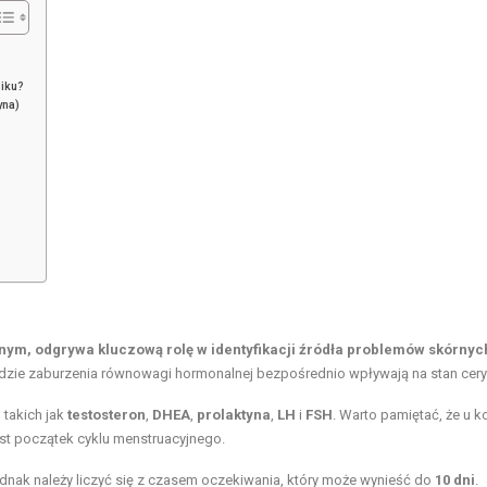
iku?
yna)
nym, odgrywa kluczową rolę w identyfikacji źródła problemów skórnyc
gdzie zaburzenia równowagi hormonalnej bezpośrednio wpływają na stan cery
takich jak
testosteron
,
DHEA
,
prolaktyna
,
LH
i
FSH
. Warto pamiętać, że u k
t początek cyklu menstruacyjnego.
dnak należy liczyć się z czasem oczekiwania, który może wynieść do
10 dni
.