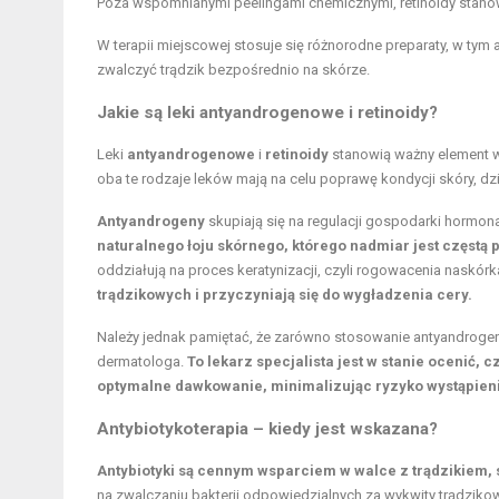
Poza wspomnianymi peelingami chemicznymi, retinoidy stanow
W terapii miejscowej stosuje się różnorodne preparaty, w tym a
zwalczyć trądzik bezpośrednio na skórze.
Jakie są leki antyandrogenowe i retinoidy?
Leki
antyandrogenowe
i
retinoidy
stanowią ważny element w
oba te rodzaje leków mają na celu poprawę kondycji skóry, dz
Antyandrogeny
skupiają się na regulacji gospodarki hormon
naturalnego łoju skórnego, którego nadmiar jest częst
oddziałują na proces keratynizacji, czyli rogowacenia naskórk
trądzikowych i przyczyniają się do wygładzenia cery.
Należy jednak pamiętać, że zarówno stosowanie antyandroge
dermatologa.
To lekarz specjalista jest w stanie ocenić,
optymalne dawkowanie, minimalizując ryzyko wystąpien
Antybiotykoterapia – kiedy jest wskazana?
Antybiotyki są cennym wsparciem w walce z trądzikiem,
na zwalczaniu bakterii odpowiedzialnych za wykwity trądzikow