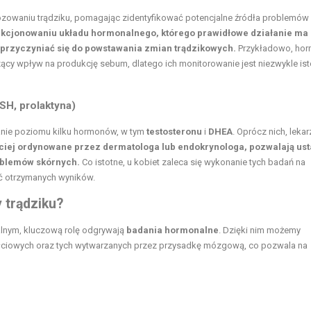
owaniu trądziku, pomagając zidentyfikować potencjalne źródła problemów
nkcjonowaniu układu hormonalnego, którego prawidłowe działanie ma
przyczyniać się do powstawania zmian trądzikowych.
Przykładowo, ho
ący wpływ na produkcję sebum, dlatego ich monitorowanie jest niezwykle is
SH, prolaktyna)
nie poziomu kilku hormonów, w tym
testosteronu
i
DHEA
. Oprócz nich, leka
ciej ordynowane przez dermatologa lub endokrynologa, pozwalają usta
oblemów skórnych.
Co istotne, u kobiet zaleca się wykonanie tych badań na
ć otrzymanych wyników.
 trądziku?
alnym, kluczową rolę odgrywają
badania hormonalne
. Dzięki nim możemy
łciowych oraz tych wytwarzanych przez przysadkę mózgową, co pozwala na