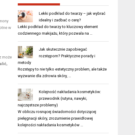
Lekki podkład do twarzy – jak wybrać
idealny i zadbać o cerę?
rmony
Lekki podkład do twarzy to kluczowy element
totne w
codziennego makijażu, który pozwala na …
Jak skutecznie zapobiegać
rozstępom? Praktyczne porady i
rz może
metody
lić,
Rozstępy to nie tylko estetyczny problem, ale także
wyzwanie dla zdrowia skóry, …
Kolejność nakładania kosmetyków:
przewodnik (rutyna, nawyki,
najczęstsze problemy)
W obliczu rosnącej świadomości dotyczącej
pielęgnacji skóry, zrozumienie prawidłowej
kolejności nakładania kosmetyków …