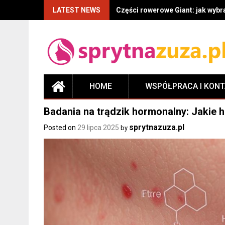
LATEST NEWS
Części rowerowe Giant: jak wyb
HOME
WSPÓŁPRACA I KON
Badania na trądzik hormonalny: Jakie
sprytnazuza.pl
Posted on
29 lipca 2025
by