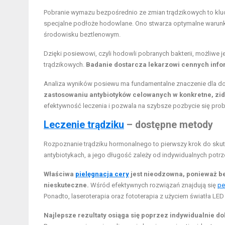
Pobranie wymazu bezpośrednio ze zmian trądzikowych to klucz
specjalne podłoże hodowlane. Ono stwarza optymalne warunki dl
środowisku beztlenowym.
Dzięki posiewowi, czyli hodowli pobranych bakterii, możliwe j
trądzikowych.
Badanie dostarcza lekarzowi cennych inform
Analiza wyników posiewu ma fundamentalne znaczenie dla dob
zastosowaniu antybiotyków celowanych w konkretne, zid
efektywność leczenia i pozwala na szybsze pozbycie się pro
Leczenie trądziku
– dostępne metody
Rozpoznanie trądziku hormonalnego to pierwszy krok do skutec
antybiotykach, a jego długość zależy od indywidualnych potrz
Właściwa
pielęgnacja cery
jest nieodzowna, ponieważ b
nieskuteczne.
Wśród efektywnych rozwiązań znajdują się
pe
Ponadto, laseroterapia oraz fototerapia z użyciem światła L
Najlepsze rezultaty osiąga się poprzez indywidualnie 