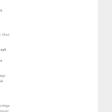
ją
i. Choć
zyli
an
nego
ić
 polega
czność