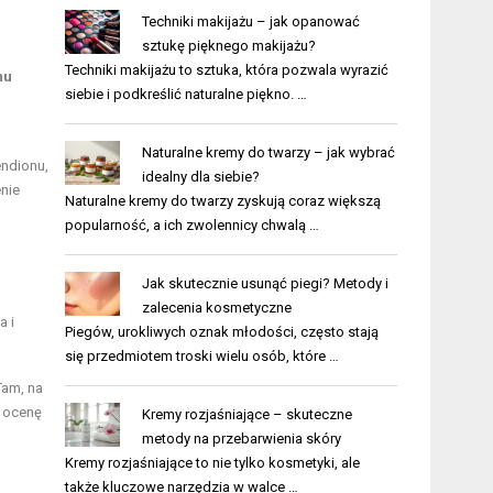
Techniki makijażu – jak opanować
sztukę pięknego makijażu?
Techniki makijażu to sztuka, która pozwala wyrazić
nu
siebie i podkreślić naturalne piękno. …
Naturalne kremy do twarzy – jak wybrać
endionu,
idealny dla siebie?
enie
Naturalne kremy do twarzy zyskują coraz większą
popularność, a ich zwolennicy chwalą …
Jak skutecznie usunąć piegi? Metody i
zalecenia kosmetyczne
a i
Piegów, urokliwych oznak młodości, często stają
się przedmiotem troski wielu osób, które …
Tam, na
i ocenę
Kremy rozjaśniające – skuteczne
metody na przebarwienia skóry
Kremy rozjaśniające to nie tylko kosmetyki, ale
także kluczowe narzędzia w walce …