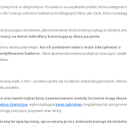
owy krok w diagnostyce. Pozwala to na uzyskanie próbki, która następnie tr
a rozwoju zarówno bakterii potrzebujących tlenu, jak i tych, które rozwijają
est precyzyjne określenie, jakie konkretnie drobnoustroje bytują w obrębie zm
acji na temat mikroflory kolonizującej skórę pacjenta.
oru skutecznej terapii.
Na ich podstawie lekarz może zdecydować o
entyfikowane bakterie.
Takie spersonalizowane podejście znacząco zwięk
blemu.
znej walki z nim. Leczenie opiera się na lekach antyandrogenowych, retinoi
eb pacjenta.
ez niej nawet najbardziej zaawansowane metody leczenia mogą okazać
elingi chemiczne
, wykorzystujące
kwas salicylowy
, migdałowy lub pirogronow
ED mogą znacząco poprawić stan skóry.
dobraną terapię łączoną, opracowaną przez doświadczonego dermatolo