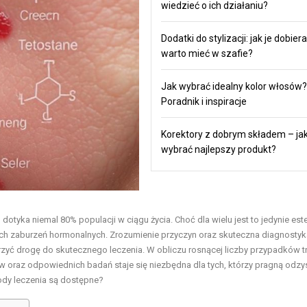
wiedzieć o ich działaniu?
Dodatki do stylizacji: jak je dobiera
warto mieć w szafie?
Jak wybrać idealny kolor włosów?
Poradnik i inspiracje
Korektory z dobrym składem – ja
wybrać najlepszy produkt?
otyka niemal 80% populacji w ciągu życia. Choć dla wielu jest to jedynie est
ch zaburzeń hormonalnych. Zrozumienie przyczyn oraz skuteczna diagnostyk
yć drogę do skutecznego leczenia. W obliczu rosnącej liczby przypadków t
oraz odpowiednich badań staje się niezbędna dla tych, którzy pragną odzy
tody leczenia są dostępne?