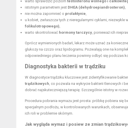
warto sprawdzić poziom
testosteronu wolnego i całkowite
istotnym parametrem jest
DHEA (dehydroepiandrosteron)
,
nie można zapomnieć o
prolaktynie
,
u kobiet, zwłaszcza tych z nieregularnymi cyklami, niezwykle
folikulotropowego)
,
warto skontrolować
hormony tarczycy
, ponieważ ich niepra
Oprócz wymienionych badań, lekarz może uznać za konieczne 
glukozy na czczo oraz lipidogramu. Pozwalają one na kompleks
odpowiedniego planu leczenia powinny odbyć się podczas k
Diagnostyka bakterii w trądziku
W diagnostyce trądziku kluczowe jest zidentyfikowanie bakteri
trądzikowych
, co pozwala na wykrycie bakterii tlenowych i 
dobrać najskuteczniejszą terapię. Szczególnie istotny w rozwoj
Procedura pobrania wymazu jest prosta: próbkę pobiera się be
specjalnym podłożu, w kontrolowanych warunkach, obserwuje si
ich roli w problemie skórnym.
Jak wygląda wymaz i posiew ze zmian trądzikowy