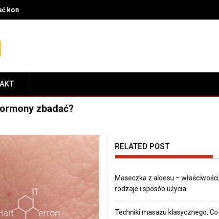
rać komponenty do serwisu i dopasować je do modelu roweru
TAKT
 hormony zbadać?
RELATED POST
Maseczka z aloesu – właściwości
rodzaje i sposób użycia
Techniki masażu klasycznego: Co