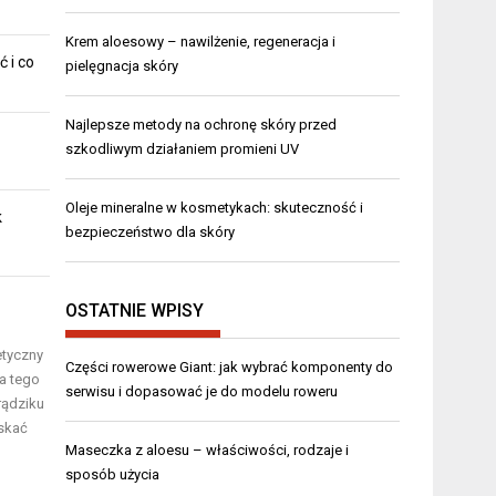
Krem aloesowy – nawilżenie, regeneracja i
ć i co
pielęgnacja skóry
Najlepsze metody na ochronę skóry przed
szkodliwym działaniem promieni UV
Oleje mineralne w kosmetykach: skuteczność i
k
bezpieczeństwo dla skóry
OSTATNIE WPISY
etyczny
Części rowerowe Giant: jak wybrać komponenty do
a tego
serwisu i dopasować je do modelu roweru
rądziku
skać
Maseczka z aloesu – właściwości, rodzaje i
sposób użycia