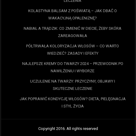
LECZENIA
KOLASTYNA BALSAM Z POŚWIATĄ – JAK DBAĆ O
WAKACYJNĄ OPALENIZNĘ?
NABIAŁ A TRĄDZIK: CO ZMIENIĆ W DIECIE, ŻEBY SKÓRA
ZAREAGOWAŁA
PÓŁTRWAŁA KOLORYZACJA WŁOSÓW – CO WARTO
WIEDZIEĆ? ZASADY I EFEKTY
NAJLEPSZE KREMY DO TWARZY 2024 – PRZEWODNIK PO
NAWILŻENIU I WYBORZE
UCZULENIE NA TWARZY: PRZYCZYNY, OBJAWY I
SKUTECZNE LECZENIE
JAK POPRAWIĆ KONDYCJĘ WŁOSÓW? DIETA, PIELĘGNACJA
I STYL ŻYCIA
Copyright 2016. All rights reserved