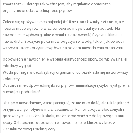
zmarszczek. Dlatego tak ważne jest, aby regularnie dostarczać
organizmowi odpowiednią ilość płynów.
Zaleca się spożywanie co najmniej
8-10 szklanek wody dziennie
, ale
ilość ta może się różnić w zależności od indywidualnych potrzeb. Na
nawodnienie wpływają takie czynniki jak aktywność fizyczna, klimat, a
nawet dieta. Spożycie pokarmów bogatych w wodę, takich jak owoce i
warzywa, także korzystnie wpływa na poziom nawodnienia organizmu.
Odpowiednie nawodnienie wspiera elastyczność skóry, co wpływa na jej
młodszy wygląd.
Woda pomaga w detoksykacji organizmu, co przekłada się na zdrowszy
kolor cery.
Dostarczanie odpowiedniej ilości płynów minimalizuje ryzyko wystąpienia
suchości i podrażnień.
Dbając o nawodnienie, warto pamiętać, że nie tylko ilość, ale także jakość
przyjmowanych płynów ma znaczenie. Unikanie napojów słodzonych i
gazowanych, a także alkoholu, może przyczynić się do lepszego stanu
skóry. Ostatecznie, odpowiednie nawodnienie to kluczowy krok w
kierunku zdrowej i pięknej cery.