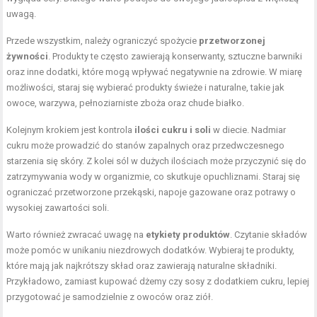
uwagą.
Przede wszystkim, należy ograniczyć spożycie
przetworzonej
żywności
. Produkty te często zawierają konserwanty, sztuczne barwniki
oraz inne dodatki, które mogą wpływać negatywnie na zdrowie. W miarę
możliwości, staraj się wybierać produkty świeże i naturalne, takie jak
owoce, warzywa, pełnoziarniste zboża oraz chude białko.
Kolejnym krokiem jest kontrola
ilości cukru i soli
w diecie. Nadmiar
cukru może prowadzić do stanów zapalnych oraz przedwczesnego
starzenia się skóry. Z kolei sól w dużych ilościach może przyczynić się do
zatrzymywania wody w organizmie, co skutkuje opuchliznami. Staraj się
ograniczać przetworzone przekąski, napoje gazowane oraz potrawy o
wysokiej zawartości soli.
Warto również zwracać uwagę na
etykiety produktów
. Czytanie składów
może pomóc w unikaniu niezdrowych dodatków. Wybieraj te produkty,
które mają jak najkrótszy skład oraz zawierają naturalne składniki.
Przykładowo, zamiast kupować dżemy czy sosy z dodatkiem cukru, lepiej
przygotować je samodzielnie z owoców oraz ziół.