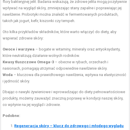
flory bakteryjnej jelit. Badania wskazują, że zdrowe jelita mogą pozytywnie
wpływać na wygląd skóry, zmniejszając stany zapalne i poprawiając jej
nawilżenie. Probiotyki można znaleźć w fermentowanych produktach,
takich jak jogurt, kefir, kiszonki czy tempeh.
Oto kilka przykładów składników, które warto włączyć do diety, aby
wspierać zdrowie skóry:
Owoce i warzywa
– bogate w witaminy, minerały oraz antyoksydanty,
które neutralizują działanie wolnych rodników.
Kwasy tłuszczowe Omega-3
– obecne w rybach, orzechach i
nasionach, pomagają utrzymać odpowiednie nawilżenie skóry.
Woda
– kluczowa dla prawidłowego nawilżenia, wpływa na elastyczność
i jędrność skóry.
Dbając o nawyki żywieniowe i wprowadzając do diety pełnowartościowe
produkty, możemy zauważyć znaczną poprawę w kondycji naszej skóry,
co wpłynie na jej wygląd i zdrowie.
Podobne:
Regeneracja skóry – klucz do zdrowego i młodego wyglądu