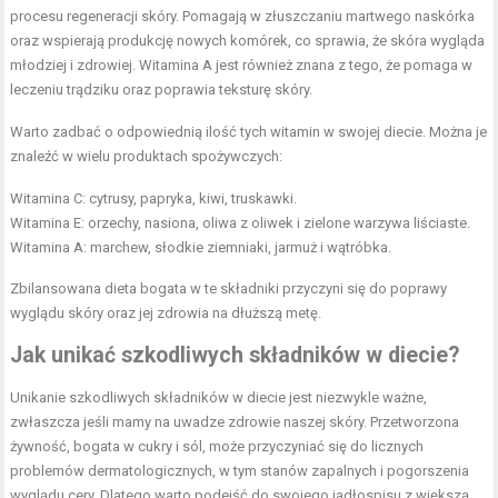
procesu regeneracji skóry. Pomagają w złuszczaniu martwego naskórka
oraz wspierają produkcję nowych komórek, co sprawia, że skóra wygląda
młodziej i zdrowiej. Witamina A jest również znana z tego, że pomaga w
leczeniu trądziku oraz poprawia teksturę skóry.
Warto zadbać o odpowiednią ilość tych witamin w swojej diecie. Można je
znaleźć w wielu produktach spożywczych:
Witamina C: cytrusy, papryka, kiwi, truskawki.
Witamina E: orzechy, nasiona, oliwa z oliwek i zielone warzywa liściaste.
Witamina A: marchew, słodkie ziemniaki, jarmuż i wątróbka.
Zbilansowana dieta bogata w te składniki przyczyni się do poprawy
wyglądu skóry oraz jej zdrowia na dłuższą metę.
Jak unikać szkodliwych składników w diecie?
Unikanie szkodliwych składników w diecie jest niezwykle ważne,
zwłaszcza jeśli mamy na uwadze zdrowie naszej skóry. Przetworzona
żywność, bogata w cukry i sól, może przyczyniać się do licznych
problemów dermatologicznych, w tym stanów zapalnych i pogorszenia
wyglądu cery. Dlatego warto podejść do swojego jadłospisu z większą