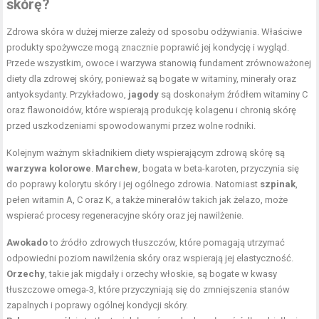
skórę?
Zdrowa skóra w dużej mierze zależy od sposobu odżywiania. Właściwe
produkty spożywcze mogą znacznie poprawić jej kondycję i wygląd.
Przede wszystkim, owoce i warzywa stanowią fundament zrównoważonej
diety dla zdrowej skóry, ponieważ są bogate w witaminy, minerały oraz
antyoksydanty. Przykładowo,
jagody
są doskonałym źródłem witaminy C
oraz flawonoidów, które wspierają produkcję kolagenu i chronią skórę
przed uszkodzeniami spowodowanymi przez wolne rodniki.
Kolejnym ważnym składnikiem diety wspierającym zdrową skórę są
warzywa kolorowe
.
Marchew
, bogata w beta-karoten, przyczynia się
do poprawy kolorytu skóry i jej ogólnego zdrowia. Natomiast
szpinak
,
pełen witamin A, C oraz K, a także minerałów takich jak żelazo, może
wspierać procesy regeneracyjne skóry oraz jej nawilżenie.
Awokado
to źródło zdrowych tłuszczów, które pomagają utrzymać
odpowiedni poziom nawilżenia skóry oraz wspierają jej elastyczność.
Orzechy
, takie jak migdały i orzechy włoskie, są bogate w kwasy
tłuszczowe omega-3, które przyczyniają się do zmniejszenia stanów
zapalnych i poprawy ogólnej kondycji skóry.