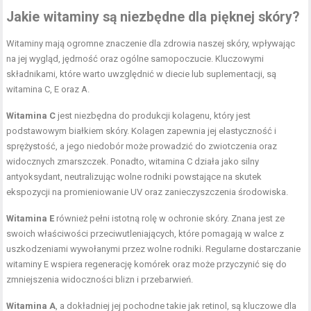
Jakie witaminy są niezbędne dla pięknej skóry?
Witaminy mają ogromne znaczenie dla zdrowia naszej skóry, wpływając
na jej wygląd, jędrność oraz ogólne samopoczucie. Kluczowymi
składnikami, które warto uwzględnić w diecie lub suplementacji, są
witamina C, E oraz A.
Witamina C
jest niezbędna do produkcji kolagenu, który jest
podstawowym białkiem skóry. Kolagen zapewnia jej elastyczność i
sprężystość, a jego niedobór może prowadzić do zwiotczenia oraz
widocznych zmarszczek. Ponadto, witamina C działa jako silny
antyoksydant, neutralizując wolne rodniki powstające na skutek
ekspozycji na promieniowanie UV oraz zanieczyszczenia środowiska.
Witamina E
również pełni istotną rolę w ochronie skóry. Znana jest ze
swoich właściwości przeciwutleniających, które pomagają w walce z
uszkodzeniami wywołanymi przez wolne rodniki. Regularne dostarczanie
witaminy E wspiera regenerację komórek oraz może przyczynić się do
zmniejszenia widoczności blizn i przebarwień.
Witamina A
, a dokładniej jej pochodne takie jak retinol, są kluczowe dla