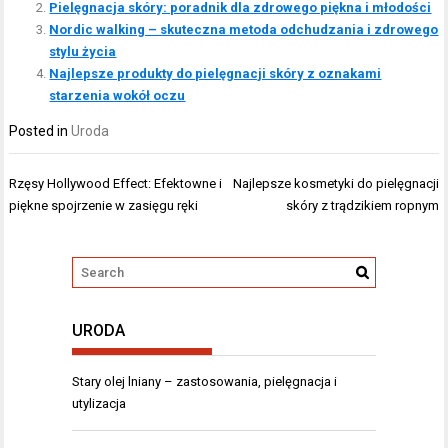
Pielęgnacja skóry: poradnik dla zdrowego piękna i młodości
Nordic walking – skuteczna metoda odchudzania i zdrowego
stylu życia
Najlepsze produkty do pielęgnacji skóry z oznakami
starzenia wokół oczu
Posted in
Uroda
Nawigacja
Rzęsy Hollywood Effect: Efektowne i
Najlepsze kosmetyki do pielęgnacji
wpisu
piękne spojrzenie w zasięgu ręki
skóry z trądzikiem ropnym
URODA
Stary olej lniany – zastosowania, pielęgnacja i
utylizacja