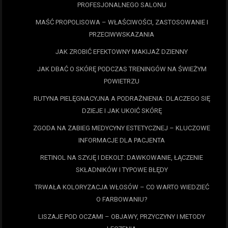
PROFESJONALNEGO SALONU
MAŚĆ PROPOLISOWA – WŁAŚCIWOŚCI, ZASTOSOWANIE I
PRZECIWWSKAZANIA
JAK ZROBIĆ EFEKTOWNY MAKIJAŻ DZIENNY
JAK DBAĆ O SKÓRĘ PODCZAS TRENINGÓW NA ŚWIEŻYM
POWIETRZU
RUTYNA PIELĘGNACYJNA A PODRAŻNIENIA: DLACZEGO SIĘ
DZIEJE I JAK UKOIĆ SKÓRĘ
ZGODA NA ZABIEG MEDYCYNY ESTETYCZNEJ – KLUCZOWE
INFORMACJE DLA PACJENTA
RETINOL NA SZYJĘ I DEKOLT: DAWKOWANIE, ŁĄCZENIE
SKŁADNIKÓW I TYPOWE BŁĘDY
TRWAŁA KOLORYZACJA WŁOSÓW – CO WARTO WIEDZIEĆ
O FARBOWANIU?
LISZAJE POD OCZAMI – OBJAWY, PRZYCZYNY I METODY