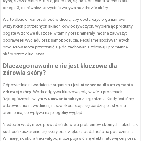
Ryby
, szczególnie te tłuste, jak łosoś, są doskonałym źródłem białka i
omega-3, co również korzystnie wpływa na zdrowie skóry.
Warto dbać o różnorodność w diecie, aby dostarczyć organizmowi
wszystkich potrzebnych składników odżywczych. Wybierając produkty
bogate w zdrowe tłuszcze, witaminy oraz minerały, można zauważyć
poprawę jej wyglądu oraz samopoczucia. Regularne spożywanie tych
produktów może przyczynić się do zachowania zdrowej i promiennej
skóry przez długi czas.
Dlaczego nawodnienie jest kluczowe dla
zdrowia skóry?
Odpowiednie nawodnienie organizmu jest
niezbędne dla utrzymania
zdrowej skóry
. Woda odgrywa kluczową rolę w wielu procesach
fizjologicznych, w tym w
usuwaniu toksyn
z organizmu. Kiedy jesteśmy
odpowiednio nawodnieni, nasza skóra staje się bardziej elastyczna i
promienna, co wpływa na jej ogólny wygląd.
Niedobór wody może prowadzić do wielu problemów skórnych, takich jak
suchość, łuszczenie się skóry oraz większa podatność na podrażnienia.
W miarę jak skóra traci wilgoć, może pojawić się efekt matowej cery oraz