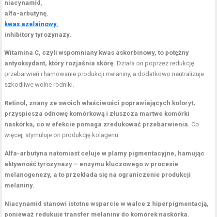
niacynamid
,
alfa-arbutynę
,
kwas azelainowy
,
inhibitory tyrozynazy
.
Witamina C, czyli wspomniany kwas askorbinowy, to potężny
antyoksydant, który rozjaśnia skórę.
Działa on poprzez redukcję
przebarwień i hamowanie produkcji melaniny, a dodatkowo neutralizuje
szkodliwe wolne rodniki.
Retinol, znany ze swoich właściwości poprawiających koloryt,
przyspiesza odnowę komórkową i złuszcza martwe komórki
naskórka, co w efekcie pomaga zredukować przebarwienia.
Co
więcej, stymuluje on produkcję kolagenu.
Alfa-arbutyna natomiast celuje w plamy pigmentacyjne, hamując
aktywność tyrozynazy – enzymu kluczowego w procesie
melanogenezy, a to przekłada się na ograniczenie produkcji
melaniny.
Niacynamid stanowi istotne wsparcie w walce z hiperpigmentacją,
ponieważ redukuje transfer melaniny do komórek naskórka.