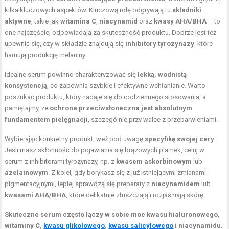
kilka kluczowych aspektów. Kluczową rolę odgrywają tu
składniki
aktywne
, takie jak
witamina C
,
niacynamid
oraz
kwasy AHA/BHA
– to
one najczęściej odpowiadają za skuteczność produktu. Dobrze jest też
upewnić się, czy w składzie znajdują się
inhibitory tyrozynazy
, które
hamują produkcję melaniny.
Idealne serum powinno charakteryzować się
lekką, wodnistą
konsystencją
, co zapewnia szybkie i efektywne wchłanianie. Warto
poszukać produktu, który nadaje się do codziennego stosowania, a
pamiętajmy, że
ochrona przeciwsłoneczna jest absolutnym
fundamentem pielęgnacji
, szczególnie przy walce z przebarwieniami.
Wybierając konkretny produkt, weź pod uwagę
specyfikę swojej cery
.
Jeśli masz skłonność do pojawiania się brązowych plamek, celuj w
serum z inhibitorami tyrozynazy, np. z
kwasem askorbinowym
lub
azelainowym
. Z kolei, gdy borykasz się z już istniejącymi zmianami
pigmentacyjnymi, lepiej sprawdzą się preparaty z
niacynamidem
lub
kwasami AHA/BHA
, które delikatnie złuszczają i rozjaśniają skórę.
Skuteczne serum często łączy w sobie moc kwasu hialuronowego,
witaminy C,
kwasu glikolowego
,
kwasu salicylowego
i niacynamidu.