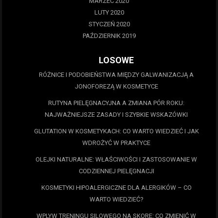
MARZEC 2020
LUTY 2020
STYCZEŃ 2020
PAŹDZIERNIK 2019
LOSOWE
RÓŻNICE I PODOBIEŃSTWA MIĘDZY GALWANIZACJĄ A
JONOFOREZĄ W KOSMETYCE
RUTYNA PIELĘGNACYJNA A ZMIANA PÓR ROKU:
NAJWAŻNIEJSZE ZASADY I SZYBKIE WSKAZÓWKI
GLUTATION W KOSMETYKACH: CO WARTO WIEDZIEĆ I JAK
WDROŻYĆ W PRAKTYCE
OLEJKI NATURALNE: WŁAŚCIWOŚCI I ZASTOSOWANIE W
CODZIENNEJ PIELĘGNACJI
KOSMETYKI HIPOALERGICZNE DLA ALERGIKÓW – CO
WARTO WIEDZIEĆ?
WPLYW TRENINGU SILOWEGO NA SKORE: CO ZMIENIĆ W