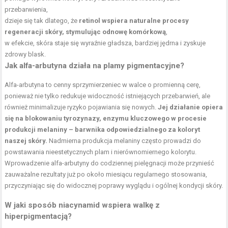
przebarwienia,
dzieje się tak dlatego, że
retinol wspiera naturalne procesy
regeneracji skóry, stymulując odnowę komórkową
,
w efekcie, skóra staje się wyraźnie gładsza, bardziej jędrna i zyskuje
zdrowy blask.
Jak alfa-arbutyna działa na plamy pigmentacyjne?
Alfa-arbutyna to cenny sprzymierzeniec w walce o promienną cerę,
ponieważ nie tylko redukuje widoczność istniejących przebarwień, ale
również minimalizuje ryzyko pojawiania się nowych.
Jej działanie opiera
się na blokowaniu tyrozynazy, enzymu kluczowego w procesie
produkcji melaniny – barwnika odpowiedzialnego za koloryt
naszej skóry.
Nadmierna produkcja melaniny często prowadzi do
powstawania nieestetycznych plam i nierównomiernego kolorytu.
Wprowadzenie alfa-arbutyny do codziennej pielęgnacji może przynieść
zauważalne rezultaty już po około miesiącu regularnego stosowania,
przyczyniając się do widocznej poprawy wyglądu i ogólnej kondycji skóry.
W jaki sposób niacynamid wspiera walkę z
hiperpigmentacją?