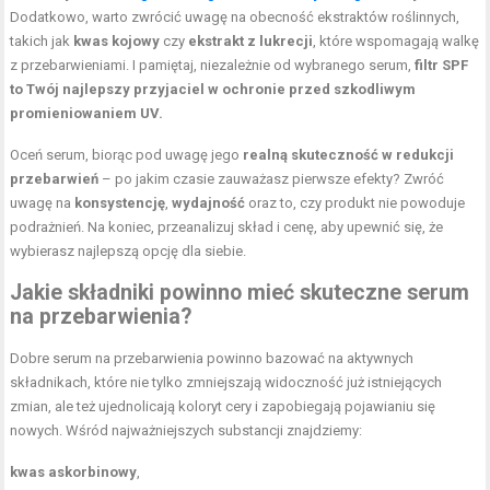
Dodatkowo, warto zwrócić uwagę na obecność ekstraktów roślinnych,
takich jak
kwas kojowy
czy
ekstrakt z lukrecji
, które wspomagają walkę
z przebarwieniami. I pamiętaj, niezależnie od wybranego serum,
filtr SPF
to Twój najlepszy przyjaciel w ochronie przed szkodliwym
promieniowaniem UV.
Oceń serum, biorąc pod uwagę jego
realną skuteczność w redukcji
przebarwień
– po jakim czasie zauważasz pierwsze efekty? Zwróć
uwagę na
konsystencję
,
wydajność
oraz to, czy produkt nie powoduje
podrażnień. Na koniec, przeanalizuj skład i cenę, aby upewnić się, że
wybierasz najlepszą opcję dla siebie.
Jakie składniki powinno mieć skuteczne serum
na przebarwienia?
Dobre serum na przebarwienia powinno bazować na aktywnych
składnikach, które nie tylko zmniejszają widoczność już istniejących
zmian, ale też ujednolicają koloryt cery i zapobiegają pojawianiu się
nowych. Wśród najważniejszych substancji znajdziemy:
kwas askorbinowy
,