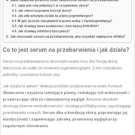
Jaka jest rola witaminy C w rozjaśnianiu skóry?
Jak retinol poprawia koloryt skóry?
Jak alfa-arbutyna działa na plamy pigmentacyjne?
W jaki sposób niacynamid wspiera walkę z hiperpigmentacją?
Jak działają kwas azelainowy i inne kwasy AHA/BHA?
Jak działają inhibitory tyrozynazy?
Jak stosować serum na przebarwienia, aby uzyskać najlepsze efekty?
Co to jest serum na przebarwienia i jak działa?
Serum na przebarwienia to skoncentrowana moc dla Twojej skóry,
stworzona do walki ze zmianami pigmentacyjnymi. Z nim odzyskasz
jednolity i promienny koloryt cery.
Jak działa to serum? Atakuje problem przebarwień na wielu frontach.
Skutecznie rozjaśnia istniejące plamy, redukując ich widoczność i
przywracając skórze równomierny wygląd.
Aktywne składniki
eliminują obecne niedoskonałości i działają profilaktycznie, zapobiegając
powstawaniu nowych.
Serum dba o kondycję skóry, poprawiając jej
elastyczność i zapewniając zdrowy, promienny wygląd przy
regularnym stosowaniu.