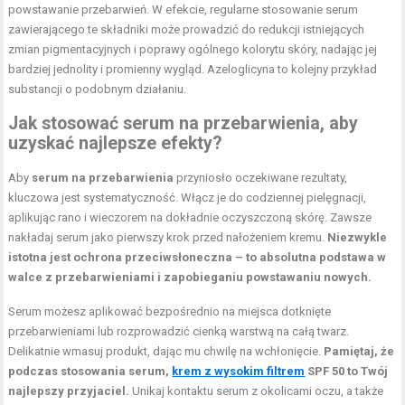
powstawanie przebarwień. W efekcie, regularne stosowanie serum
zawierającego te składniki może prowadzić do redukcji istniejących
zmian pigmentacyjnych i poprawy ogólnego kolorytu skóry, nadając jej
bardziej jednolity i promienny wygląd. Azeloglicyna to kolejny przykład
substancji o podobnym działaniu.
Jak stosować serum na przebarwienia, aby
uzyskać najlepsze efekty?
Aby
serum na przebarwienia
przyniosło oczekiwane rezultaty,
kluczowa jest systematyczność. Włącz je do codziennej pielęgnacji,
aplikując rano i wieczorem na dokładnie oczyszczoną skórę. Zawsze
nakładaj serum jako pierwszy krok przed nałożeniem kremu.
Niezwykle
istotna jest ochrona przeciwsłoneczna – to absolutna podstawa w
walce z przebarwieniami i zapobieganiu powstawaniu nowych.
Serum możesz aplikować bezpośrednio na miejsca dotknięte
przebarwieniami lub rozprowadzić cienką warstwą na całą twarz.
Delikatnie wmasuj produkt, dając mu chwilę na wchłonięcie.
Pamiętaj, że
podczas stosowania serum,
krem z wysokim filtrem
SPF 50 to Twój
najlepszy przyjaciel.
Unikaj kontaktu serum z okolicami oczu, a także