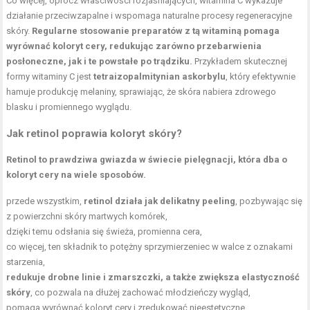
Co więcej, oprócz właściwości rozjaśniających, witamina C wykazuje
działanie przeciwzapalne i wspomaga naturalne procesy regeneracyjne
skóry.
Regularne stosowanie preparatów z tą witaminą pomaga
wyrównać koloryt cery, redukując zarówno przebarwienia
posłoneczne, jak i te powstałe po trądziku.
Przykładem skutecznej
formy witaminy C jest
tetraizopalmitynian askorbylu
, który efektywnie
hamuje produkcję melaniny, sprawiając, że skóra nabiera zdrowego
blasku i promiennego wyglądu.
Jak retinol poprawia koloryt skóry?
Retinol to prawdziwa gwiazda w świecie pielęgnacji, która dba o
koloryt cery na wiele sposobów.
przede wszystkim,
retinol działa jak delikatny peeling
, pozbywając się
z powierzchni skóry martwych komórek,
dzięki temu odsłania się świeża, promienna cera,
co więcej, ten składnik to potężny sprzymierzeniec w walce z oznakami
starzenia,
redukuje drobne linie i zmarszczki, a także zwiększa elastyczność
skóry
, co pozwala na dłużej zachować młodzieńczy wygląd,
pomaga wyrównać koloryt cery i zredukować nieestetyczne