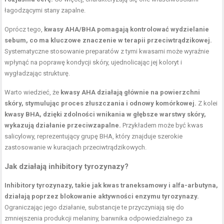
łagodzącymi stany zapalne.
Oprócz tego,
kwasy AHA/BHA pomagają kontrolować wydzielanie
sebum, co ma kluczowe znaczenie w terapii przeciwtrądzikowej.
Systematyczne stosowanie preparatów z tymi kwasami może wyraźnie
wpłynąć na poprawę kondycji skóry, ujednolicając jej koloryt i
wygładzając strukturę.
Warto wiedzieć, że
kwasy AHA działają głównie na powierzchni
skóry, stymulując proces złuszczania i odnowy komórkowej.
Z kolei
kwasy BHA, dzięki zdolności wnikania w głębsze warstwy skóry,
wykazują działanie przeciwzapalne.
Przykładem może być kwas
salicylowy, reprezentujący grupę BHA, który znajduje szerokie
zastosowanie w kuracjach przeciwtrądzikowych.
Jak działają inhibitory tyrozynazy?
Inhibitory tyrozynazy, takie jak kwas traneksamowy i alfa-arbutyna,
działają poprzez blokowanie aktywności enzymu tyrozynazy.
Ograniczając jego działanie, substancje te przyczyniają się do
zmniejszenia produkcji melaniny, barwnika odpowiedzialnego za