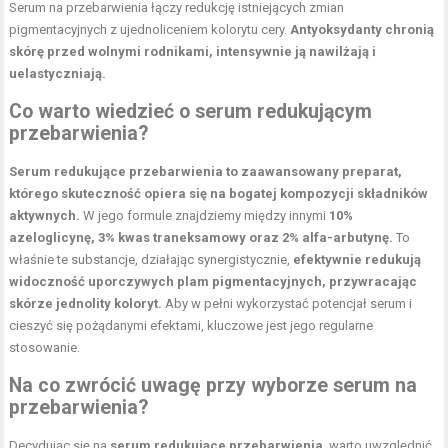
Serum na przebarwienia łączy redukcję istniejących zmian
pigmentacyjnych z ujednoliceniem kolorytu cery.
Antyoksydanty chronią
skórę przed wolnymi rodnikami, intensywnie ją nawilżają i
uelastyczniają.
Co warto wiedzieć o serum redukującym
przebarwienia?
Serum redukujące przebarwienia to zaawansowany preparat,
którego skuteczność opiera się na bogatej kompozycji składników
aktywnych.
W jego formule znajdziemy między innymi
10%
azeloglicynę, 3% kwas traneksamowy oraz 2% alfa-arbutynę.
To
właśnie te substancje, działając synergistycznie,
efektywnie redukują
widoczność uporczywych plam pigmentacyjnych, przywracając
skórze jednolity koloryt.
Aby w pełni wykorzystać potencjał serum i
cieszyć się pożądanymi efektami, kluczowe jest jego regularne
stosowanie.
Na co zwrócić uwagę przy wyborze serum na
przebarwienia?
Decydując się na
serum redukujące przebarwienia
, warto uwzględnić