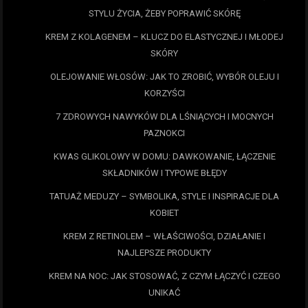
STYLU ŻYCIA, ŻEBY POPRAWIĆ SKÓRĘ
KREM Z KOLAGENEM – KLUCZ DO ELASTYCZNEJ I MŁODEJ
SKÓRY
OLEJOWANIE WŁOSÓW: JAK TO ZROBIĆ, WYBÓR OLEJU I
KORZYŚCI
7 ZDROWYCH NAWYKÓW DLA LŚNIĄCYCH I MOCNYCH
PAZNOKCI
KWAS GLIKOLOWY W DOMU: DAWKOWANIE, ŁĄCZENIE
SKŁADNIKÓW I TYPOWE BŁĘDY
TATUAŻ MEDUZY – SYMBOLIKA, STYLE I INSPIRACJE DLA
KOBIET
KREM Z RETINOLEM – WŁAŚCIWOŚCI, DZIAŁANIE I
NAJLEPSZE PRODUKTY
KREM NA NOC: JAK STOSOWAĆ, Z CZYM ŁĄCZYĆ I CZEGO
UNIKAĆ