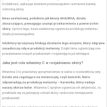
Dodatkowo, wykazuje działanie przeciwzapalne i wzmacnia barierę
ochronną skóry.
Kwas azelainowy, podobnie jak kwasy AHA/BHA, działa
złuszczająco, pomagając usunąć przebarwienia z powierzchni
skóry.
Oprócz tego, kwas azelainowy ogranicza produkcję melaniny i
działa przeciwzapalnie.
Inhibitory tyrozynazy blokują działanie tego enzymu, który odgrywa
zasadniczą rolę w produkcji melaniny.
Dzięki temu ograniczają one
powstawanie nowych przebarwień i rozjaśniają te już istniejące.
Jaka jest rola witaminy C w rozjaśnianiu skóry?
Witamina C to prawdziwy sprzymierzeniec w walce o rozświetloną cerę.
Działa ona regulująco na melanocyty, czyli komórki, które
odpowiadają za produkcję melaniny – barwnika, który nadaje
naszej skórze kolor.
Witamina C sprytnie ogranicza ich aktywność, co
przekłada się na jaśniejszy odcień skóry i widoczne zmniejszenie
przebarwień.