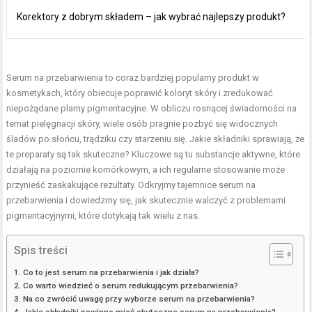
Korektory z dobrym składem – jak wybrać najlepszy produkt?
Serum na przebarwienia to coraz bardziej popularny produkt w
kosmetykach, który obiecuje poprawić koloryt skóry i zredukować
niepożądane plamy pigmentacyjne. W obliczu rosnącej świadomości na
temat pielęgnacji skóry, wiele osób pragnie pozbyć się widocznych
śladów po słońcu, trądziku czy starzeniu się. Jakie składniki sprawiają, że
te preparaty są tak skuteczne? Kluczowe są tu substancje aktywne, które
działają na poziomie komórkowym, a ich regularne stosowanie może
przynieść zaskakujące rezultaty. Odkryjmy tajemnice serum na
przebarwienia i dowiedzmy się, jak skutecznie walczyć z problemami
pigmentacyjnymi, które dotykają tak wielu z nas.
Spis treści
Co to jest serum na przebarwienia i jak działa?
Co warto wiedzieć o serum redukującym przebarwienia?
Na co zwrócić uwagę przy wyborze serum na przebarwienia?
Jakie składniki powinno mieć skuteczne serum na przebarwienia?