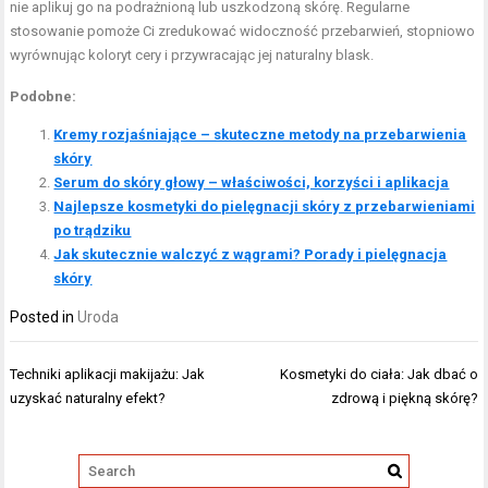
nie aplikuj go na podrażnioną lub uszkodzoną skórę. Regularne
stosowanie pomoże Ci zredukować widoczność przebarwień, stopniowo
wyrównując koloryt cery i przywracając jej naturalny blask.
Podobne:
Kremy rozjaśniające – skuteczne metody na przebarwienia
skóry
Serum do skóry głowy – właściwości, korzyści i aplikacja
Najlepsze kosmetyki do pielęgnacji skóry z przebarwieniami
po trądziku
Jak skutecznie walczyć z wągrami? Porady i pielęgnacja
skóry
Posted in
Uroda
Nawigacja
Techniki aplikacji makijażu: Jak
Kosmetyki do ciała: Jak dbać o
wpisu
uzyskać naturalny efekt?
zdrową i piękną skórę?