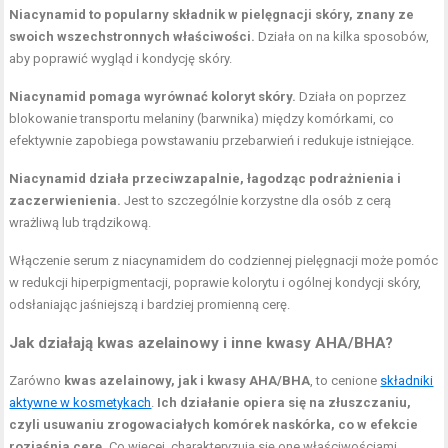
Niacynamid to popularny składnik w pielęgnacji skóry, znany ze
swoich wszechstronnych właściwości.
Działa on na kilka sposobów,
aby poprawić wygląd i kondycję skóry.
Niacynamid pomaga wyrównać koloryt skóry.
Działa on poprzez
blokowanie transportu melaniny (barwnika) między komórkami, co
efektywnie zapobiega powstawaniu przebarwień i redukuje istniejące.
Niacynamid działa przeciwzapalnie, łagodząc podrażnienia i
zaczerwienienia.
Jest to szczególnie korzystne dla osób z cerą
wrażliwą lub trądzikową.
Włączenie serum z niacynamidem do codziennej pielęgnacji może pomóc
w redukcji hiperpigmentacji, poprawie kolorytu i ogólnej kondycji skóry,
odsłaniając jaśniejszą i bardziej promienną cerę.
Jak działają kwas azelainowy i inne kwasy AHA/BHA?
Zarówno
kwas azelainowy, jak i kwasy AHA/BHA
, to cenione
składniki
aktywne w kosmetykach
.
Ich działanie opiera się na złuszczaniu,
czyli usuwaniu zrogowaciałych komórek naskórka, co w efekcie
rozjaśnia cerę.
Co więcej, charakteryzują się one właściwościami