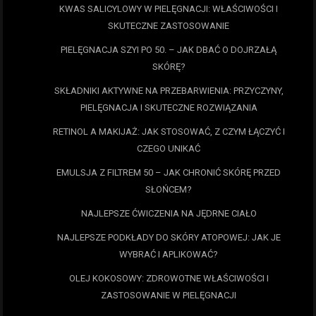
KWAS SALICYLOWY W PIELĘGNACJI: WŁAŚCIWOŚCI I
SKUTECZNE ZASTOSOWANIE
PIELĘGNACJA SZYI PO 50. – JAK DBAĆ O DOJRZAŁĄ
SKÓRĘ?
SKŁADNIKI AKTYWNE NA PRZEBARWIENIA: PRZYCZYNY,
PIELĘGNACJA I SKUTECZNE ROZWIĄZANIA
RETINOL A MAKIJAŻ: JAK STOSOWAĆ, Z CZYM ŁĄCZYĆ I
CZEGO UNIKAĆ
EMULSJA Z FILTREM 50 – JAK CHRONIĆ SKÓRĘ PRZED
SŁOŃCEM?
NAJLEPSZE ĆWICZENIA NA JĘDRNE CIAŁO
NAJLEPSZE PODKŁADY DO SKÓRY ATOPOWEJ: JAK JE
WYBRAĆ I APLIKOWAĆ?
OLEJ KOKOSOWY: ZDROWOTNE WŁAŚCIWOŚCI I
ZASTOSOWANIE W PIELĘGNACJI