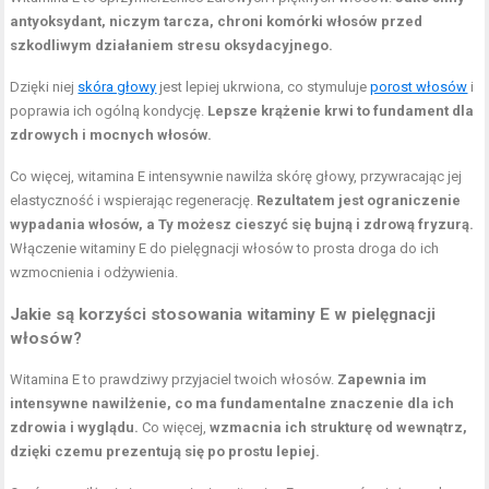
antyoksydant, niczym tarcza, chroni komórki włosów przed
szkodliwym działaniem stresu oksydacyjnego.
Dzięki niej
skóra głowy
jest lepiej ukrwiona, co stymuluje
porost włosów
i
poprawia ich ogólną kondycję.
Lepsze krążenie krwi to fundament dla
zdrowych i mocnych włosów.
Co więcej, witamina E intensywnie nawilża skórę głowy, przywracając jej
elastyczność i wspierając regenerację.
Rezultatem jest ograniczenie
wypadania włosów, a Ty możesz cieszyć się bujną i zdrową fryzurą.
Włączenie witaminy E do pielęgnacji włosów to prosta droga do ich
wzmocnienia i odżywienia.
Jakie są korzyści stosowania witaminy E w pielęgnacji
włosów?
Witamina E to prawdziwy przyjaciel twoich włosów.
Zapewnia im
intensywne nawilżenie, co ma fundamentalne znaczenie dla ich
zdrowia i wyglądu.
Co więcej,
wzmacnia ich strukturę od wewnątrz,
dzięki czemu prezentują się po prostu lepiej.