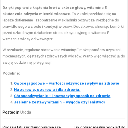
Dzięki poprawie krążenia krwi w skórze głowy, witamina E
skutecznie odżywia mieszki włosowe.
To z kolei przekłada się na
lepsze dotlenienie i zaopatrzenie w składniki odżywcze, niezbędne do
prawidłowego wzrostu i kondycji włosów. Dodatkowo, chroniąc komórki
przed szkodliwym działaniem stresu oksydacyjnego, witamina E
wzmacnia włosy od wewnątrz.
W rezultacie, regularne stosowanie witaminy E może pomóc w uzyskaniu
mocniejszych, gęstszych i zdrowszych włosów. Warto więc włączyć ją do
swojej codziennej pielęgnacji.
Podobne:
Owoce jagodowe – wartości odżywcze i wpływ na zdrowie
Na zdrowie, o zdrowiu i dla zdrowia.
Chronoodżywianie – innowacyjny sposób na zdrowie
Jesienne zestawy witamin – wygoda czy lenistwo?
Posted in
Uroda
Nawigacja
Rodzaje tatuaży: Najpopularniejsze
Jak dobrać idealny podkład do