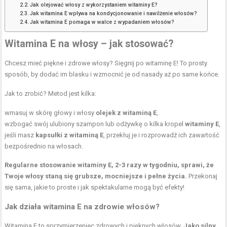
Jak olejować włosy z wykorzystaniem witaminy E?
Jak witamina E wpływa na kondycjonowanie i nawilżenie włosów?
Jak witamina E pomaga w walce z wypadaniem włosów?
Witamina E na włosy – jak stosować?
Chcesz mieć piękne i zdrowe włosy? Sięgnij po witaminę E! To prosty
sposób, by dodać im blasku i wzmocnić je od nasady aż po same końce.
Jak to zrobić? Metod jest kilka:
wmasuj w skórę głowy i włosy
olejek z witaminą E
,
wzbogać swój ulubiony szampon lub odżywkę o kilka kropel
witaminy E
,
jeśli masz
kapsułki z witaminą E
, przekłuj je i rozprowadź ich zawartość
bezpośrednio na włosach.
Regularne stosowanie witaminy E, 2-3 razy w tygodniu, sprawi, że
Twoje włosy staną się grubsze, mocniejsze i pełne życia.
Przekonaj
się sama, jakie to proste i jak spektakularne mogą być efekty!
Jak działa witamina E na zdrowie włosów?
Witamina E to sprzymierzeniec zdrowych i pięknych włosów.
Jako silny