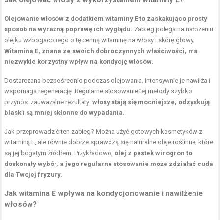
Olejowanie włosów z dodatkiem witaminy E to zaskakująco prosty
sposób na wyraźną poprawę ich wyglądu.
Zabieg polega na nałożeniu
olejku wzbogaconego o tę cenną witaminę na włosy i skórę głowy.
Witamina E, znana ze swoich dobroczynnych właściwości, ma
niezwykle korzystny wpływ na kondycję włosów.
Dostarczana bezpośrednio podczas olejowania, intensywnie je nawilża i
wspomaga regenerację. Regularne stosowanie tej metody szybko
przynosi zauważalne rezultaty:
włosy stają się mocniejsze, odzyskują
blask i są mniej skłonne do wypadania.
Jak przeprowadzić ten zabieg? Można użyć gotowych kosmetyków z
witaminą E, ale równie dobrze sprawdzą się naturalne oleje roślinne, które
są jej bogatym źródłem. Przykładowo,
olej z pestek winogron to
doskonały wybór, a jego regularne stosowanie może zdziałać cuda
dla Twojej fryzury.
Jak witamina E wpływa na kondycjonowanie i nawilżenie
włosów?