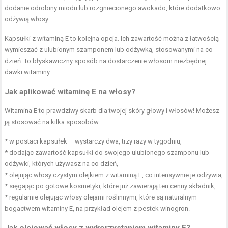
dodanie odrobiny miodu lub rozgniecionego awokado, które dodatkowo
odżywią włosy.
Kapsułki z witaminą E to kolejna opcja. Ich zawartość można z łatwością
wymieszać z ulubionym szamponem lub odżywką, stosowanymi na co
dzień. To błyskawiczny sposób na dostarczenie włosom niezbędnej
dawki witaminy.
Jak aplikować witaminę E na włosy?
Witamina E to prawdziwy skarb dla twojej skóry głowy i włosów! Możesz
ją stosować na kilka sposobów:
* w postaci kapsułek – wystarczy dwa, trzy razy w tygodniu,
* dodając zawartość kapsułki do swojego ulubionego szamponu lub
odżywki, których używasz na co dzień,
* olejując włosy czystym olejkiem z witaminą E, co intensywnie je odżywia,
* sięgając po gotowe kosmetyki, które już zawierają ten cenny składnik,
* regularnie olejując włosy olejami roślinnymi, które są naturalnym
bogactwem witaminy E, na przykład olejem z pestek winogron.
Jak olejować włosy z wykorzystaniem witaminy E?