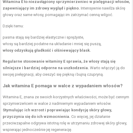
Witamina E to niezastąpiony sprzymierzeniec w pielęgnacji włosów,
zapewniający im zdrowy wygląd i piękno.
Intensywnie nawilża skórę
głowy oraz same włosy, pomagając im zatrzymać cenną wilgoć.
Dzięki temu:
pasma stają się bardziej elastyczne i sprężyste,
włosy są bardziej podatne na układanie i mniej się puszą,
włosy odzyskują gładkość i olśniewający blask.
Regularne stosowanie witaminy E sprawia, że włosy stają się
silniejsze i bardziej odporne na uszkodzenia.
Warto włączyć ją do
swojej pielęgnacji, aby cieszyć się piękną i bujną czupryną.
Jak witamina E pomaga w walce z wypadaniem włosów?
Witamina E, znana ze swoich korzystnych właściwości, może być cennym
sprzymierzeńcem w walce z nadmiernym wypadaniem włosów.
Stymulując ich wzrost i poprawiając kondycję skóry głowy,
przyczynia się do ich wzmocnienia.
Co więcej, jej działanie
przeciwzapalne odgrywa istotną rolę w utrzymaniu zdrowej skóry głowy,
wspierając jednocześnie jej regenerację.