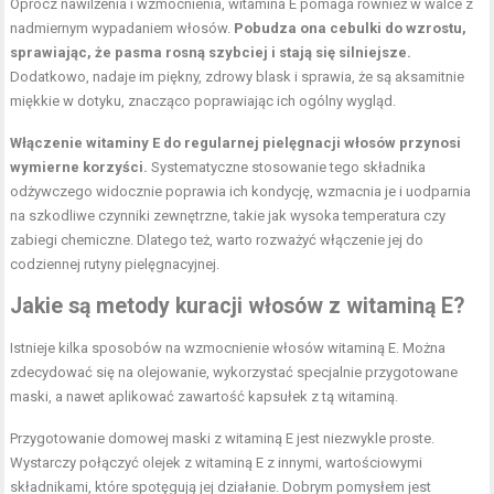
Oprócz nawilżenia i wzmocnienia, witamina E pomaga również w walce z
nadmiernym wypadaniem włosów.
Pobudza ona cebulki do wzrostu,
sprawiając, że pasma rosną szybciej i stają się silniejsze.
Dodatkowo, nadaje im piękny, zdrowy blask i sprawia, że są aksamitnie
miękkie w dotyku, znacząco poprawiając ich ogólny wygląd.
Włączenie witaminy E do regularnej pielęgnacji włosów przynosi
wymierne korzyści.
Systematyczne stosowanie tego składnika
odżywczego widocznie poprawia ich kondycję, wzmacnia je i uodparnia
na szkodliwe czynniki zewnętrzne, takie jak wysoka temperatura czy
zabiegi chemiczne. Dlatego też, warto rozważyć włączenie jej do
codziennej rutyny pielęgnacyjnej.
Jakie są metody kuracji włosów z witaminą E?
Istnieje kilka sposobów na wzmocnienie włosów witaminą E. Można
zdecydować się na olejowanie, wykorzystać specjalnie przygotowane
maski, a nawet aplikować zawartość kapsułek z tą witaminą.
Przygotowanie domowej maski z witaminą E jest niezwykle proste.
Wystarczy połączyć olejek z witaminą E z innymi, wartościowymi
składnikami, które spotęgują jej działanie. Dobrym pomysłem jest