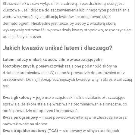
Stosowanie kwasów wyłącznie na zdrową, niepodrażnioną skórę jest
kluczowe. Jeśli dojdzie do zaczerwienienia lub innego typu podrażnienia,
warto wstrzymać się z aplikacją kwasów i skonsultować się z
dermatologiem. Niezbędne jest także, by osoby z wrażliwą skórą
wykazywały ostrożność i wprowadzały kwasy stopniowo, rozpoczynając
od najniższych stężeń.
Jakich kwasów unikać latem i dlaczego?
Latem należy unikać kwasów silnie złuszczających i
fototoksycznych
, ponieważ zwiększają one podatność skóry na
działanie promieniowania UV, co może prowadzić do podrażnień oraz
przebarwień. Do najniebezpieczniejszych kwasów w tym okresie zaliczają
się:
Kwas glikolowy
– jego małe cząsteczki i silne działanie złuszczające
sprawiają, że skóra staje się wrażliwa na promieniowanie słoneczne, co
może prowadzić do oparzeń i przebarwień.
Kwas pirogronowy
– może powodować intensywne złuszczanie oraz
nadwrażliwość na słońce.
Kwas trójchlorooctowy (TCA)
– stosowany w silnych peelingach