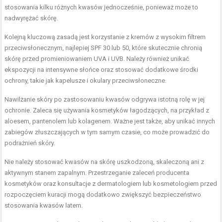
stosowania kilku różnych kwasów jednocześnie, ponieważ może to
nadwyrężać skórę.
Kolejną kluczową zasadą jest korzystanie z kremów z wysokim filtrem
przeciwsłonecznym, najlepiej SPF 30 lub 50, które skutecznie chronią
skórę przed promieniowaniem UVA i UVB. Należy również unikać
ekspozycji na intensywne słońce oraz stosować dodatkowe środki
ochrony, takie jak kapelusze i okulary przeciwsłoneczne.
Nawilżanie skóry po zastosowaniu kwasów odgrywa istotną rolę w jej
ochronie. Zaleca się używania kosmetyków łagodzących, na przykład z
aloesem, pantenolem lub kolagenem. Ważne jest także, aby unikać innych
zabiegów złuszczających w tym samym czasie, co może prowadzić do
podrażnień skóry.
Nie należy stosować kwasów na skórę uszkodzoną, skaleczoną ani z
aktywnym stanem zapalnym. Przestrzeganie zaleceń producenta
kosmetyków oraz konsultacje z dermatologiem lub kosmetologiem przed
rozpoczęciem kuracji mogą dodatkowo zwiększyć bezpieczeństwo
stosowania kwasów latem.