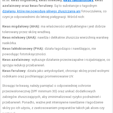
m.in. kwas migdałowy, kwas mlekowy,
kwas laktobionowy
, kwas
azelainowy oraz kwas ferulowy.
Są to substancje o łagodnym
działaniu, które nie powodują silnego złuszczania ani
fotouczulenia, co
czyni je odpowiednimi do letniej pielęgnacji. Wśród nich:
Kwas migdałowy (AHA):
ma właściwości antybakteryjne i jest dobrze
tolerowany przez skórę wrażliwą.
Kwas mlekowy (AHA):
nawilża i delikatnie złuszcza wierzchnią warstwę
naskórka.
Kwas laktobionowy (PHA):
działa łagodząco i nawilżająco, nie
powodując fototoksyczności.
Kwas azelainowy:
wykazuje działanie przeciwzapalne i rozjaśniające, co
sprzyja redukcji przebarwień.
Kwas ferulowy:
działa jako antyoksydant, chroniąc skórę przed wolnymi
rodnikami oraz pochłaniając promieniowanie UV.
Stosując te kwasy, należy pamiętać o odpowiedniej ochronie
przeciwsłonecznej (SPF minimum 30) oraz unikać dodatkowych
zabiegów złuszczających, aby zminimalizować ryzyko podrażnień i
przebarwień. Ponadto, ważne jest intensywne nawilżanie i łagodzenie
skóry po ich użyciu, z zastosowaniem preparatów takich jak aloes czy