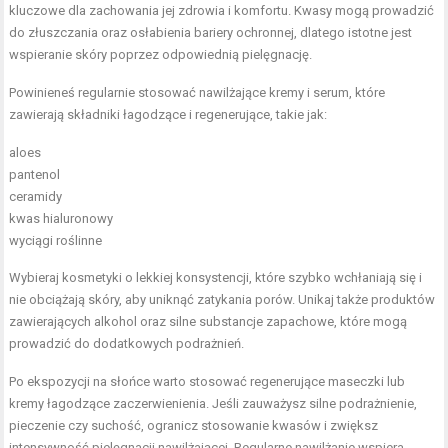
kluczowe dla zachowania jej zdrowia i komfortu. Kwasy mogą prowadzić
do złuszczania oraz osłabienia bariery ochronnej, dlatego istotne jest
wspieranie skóry poprzez odpowiednią pielęgnację.
Powinieneś regularnie stosować nawilżające kremy i serum, które
zawierają składniki łagodzące i regenerujące, takie jak:
aloes
pantenol
ceramidy
kwas hialuronowy
wyciągi roślinne
Wybieraj kosmetyki o lekkiej konsystencji, które szybko wchłaniają się i
nie obciążają skóry, aby uniknąć zatykania porów. Unikaj także produktów
zawierających alkohol oraz silne substancje zapachowe, które mogą
prowadzić do dodatkowych podrażnień.
Po ekspozycji na słońce warto stosować regenerujące maseczki lub
kremy łagodzące zaczerwienienia. Jeśli zauważysz silne podrażnienie,
pieczenie czy suchość, ogranicz stosowanie kwasów i zwiększ
intensywność pielęgnacji nawilżającej. Regularne nawilżanie wspiera