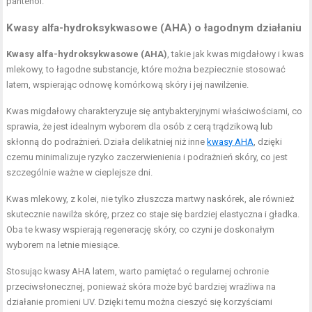
pantenol.
Kwasy alfa-hydroksykwasowe (AHA) o łagodnym działaniu
Kwasy alfa-hydroksykwasowe (AHA)
, takie jak kwas migdałowy i kwas
mlekowy, to łagodne substancje, które można bezpiecznie stosować
latem, wspierając odnowę komórkową skóry i jej nawilżenie.
Kwas migdałowy charakteryzuje się antybakteryjnymi właściwościami, co
sprawia, że jest idealnym wyborem dla osób z cerą trądzikową lub
skłonną do podrażnień. Działa delikatniej niż inne
kwasy AHA
, dzięki
czemu minimalizuje ryzyko zaczerwienienia i podrażnień skóry, co jest
szczególnie ważne w cieplejsze dni.
Kwas mlekowy, z kolei, nie tylko złuszcza martwy naskórek, ale również
skutecznie nawilża skórę, przez co staje się bardziej elastyczna i gładka.
Oba te kwasy wspierają regenerację skóry, co czyni je doskonałym
wyborem na letnie miesiące.
Stosując kwasy AHA latem, warto pamiętać o regularnej ochronie
przeciwsłonecznej, ponieważ skóra może być bardziej wrażliwa na
działanie promieni UV. Dzięki temu można cieszyć się korzyściami