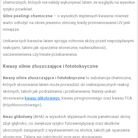
chemicznych, których nie należy wykonywać latem ze względu na wysokie
ryzyko powikłań.
Silne peelingi chemiczne
– o wysokich stężeniach kwasów również
warto odłożyć na okres jesienno-zimowy, kiedy promieniowanie UV jest
mniejsze.
Unikanie tych kwasów latem sprzyja ochronie skóry przed niepożądanymi
reakcjami, takimi jak oparzenia słoneczne, nadwrażliwość,
zaczerwienienia czy trwałe przebarwienia.
Kwasy silnie złuszczające i fototoksyczne
Kwasy silnie złuszczające i fototoksyczne
to substancje chemiczne,
których stosowanie latem może prowadzić do niebezpiecznych reakcji
skórnych, takich jak podrażnienia i przebarwienia. Należy unikać
stosowania
kwasu glikolowego
, kwasu pirogronowego oraz kwasu TCA
(trójchlorooctowego).
Kwas glikolowy
(AHA) w wysokich stężeniach może penetrować skórę
zbyt głęboko, co zwiększa ryzyko fotosensytyzacji oraz skutków
ubocznych związanych z wystawieniem na słońce, takich jak oparzenia
słoneczne. Zaleca się ostrożność przy jego stosowaniu.