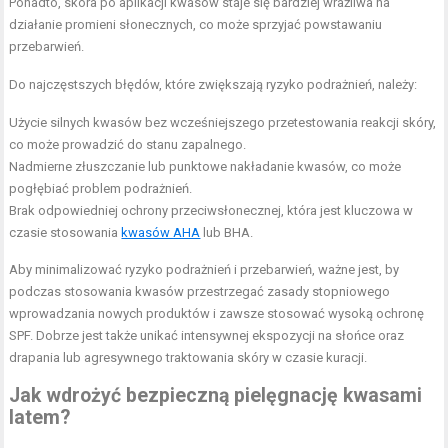
Ponadto, skóra po aplikacji kwasów staje się bardziej wrażliwa na
działanie promieni słonecznych, co może sprzyjać powstawaniu
przebarwień.
Do najczęstszych błędów, które zwiększają ryzyko podrażnień, należy:
Użycie silnych kwasów bez wcześniejszego przetestowania reakcji skóry,
co może prowadzić do stanu zapalnego.
Nadmierne złuszczanie lub punktowe nakładanie kwasów, co może
pogłębiać problem podrażnień.
Brak odpowiedniej ochrony przeciwsłonecznej, która jest kluczowa w
czasie stosowania
kwasów AHA
lub BHA.
Aby minimalizować ryzyko podrażnień i przebarwień, ważne jest, by
podczas stosowania kwasów przestrzegać zasady stopniowego
wprowadzania nowych produktów i zawsze stosować wysoką ochronę
SPF. Dobrze jest także unikać intensywnej ekspozycji na słońce oraz
drapania lub agresywnego traktowania skóry w czasie kuracji.
Jak wdrożyć bezpieczną pielęgnację kwasami
latem?