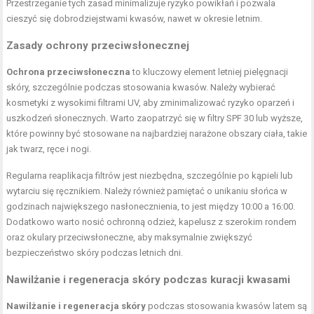
Przestrzeganie tych zasad minimalizuje ryzyko powikłań i pozwala
cieszyć się dobrodziejstwami kwasów, nawet w okresie letnim.
Zasady ochrony przeciwsłonecznej
Ochrona przeciwsłoneczna
to kluczowy element letniej pielęgnacji
skóry, szczególnie podczas stosowania kwasów. Należy wybierać
kosmetyki z wysokimi filtrami UV, aby zminimalizować ryzyko oparzeń i
uszkodzeń słonecznych. Warto zaopatrzyć się w filtry SPF 30 lub wyższe,
które powinny być stosowane na najbardziej narażone obszary ciała, takie
jak twarz, ręce i nogi.
Regularna reaplikacja filtrów jest niezbędna, szczególnie po kąpieli lub
wytarciu się ręcznikiem. Należy również pamiętać o unikaniu słońca w
godzinach największego nasłonecznienia, to jest między 10:00 a 16:00.
Dodatkowo warto nosić ochronną odzież, kapelusz z szerokim rondem
oraz okulary przeciwsłoneczne, aby maksymalnie zwiększyć
bezpieczeństwo skóry podczas letnich dni.
Nawilżanie i regeneracja skóry podczas kuracji kwasami
Nawilżanie i regeneracja skóry
podczas stosowania kwasów latem są