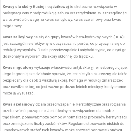
Kwasy dla skóry tłustej i trądzikowej
to skuteczne rozwiązania w
pielęgnacji cery z nadprodukcją sebum oraz trądzikiem. W szczególności
warto zwrócić uwagę na kwas salicylowy, kwas azelainowy oraz kwas
migdałowy.
Kwas salicylowy
należy do grupy kwasów beta-hydroksylowych (BHA) i
jest szczególnie efektywny w oczyszczaniu porów, co przyczynia się do
redukcji wyprysków. Działa przeciwzapalnie i antybakteryjnie, co czyni go
doskonałym wyborem dla skóry skłonnej do trądziku.
Kwas migdałowy
wykazuje właściwości antybakteryjne i seboregulujące.
Jego łagodniejsze działanie sprawia, że jest nie tylko skuteczny, ale także
bezpieczny dla osób z wrażliwą skórą. Pomaga w redukcji zmarszczek
oraz nawilża skórę, co jest ważne podczas letnich miesięcy, kiedy słońce
może ją wysuszać.
Kwas azelainowy
działa przeciwzapalnie, keratolitycznie oraz rozjaśnia
przebarwienia pozapalne. Jest idealnym rozwiązaniem dla osób z
trądzikiem, ponieważ może pomóc w normalizacji procesów keratynizacji
oraz zmniejszeniu liczby zaskórników. Regularne stosowanie niskich do
umiarkowanych stężeń tych kwasów może sprzyjać poprawie kondycji