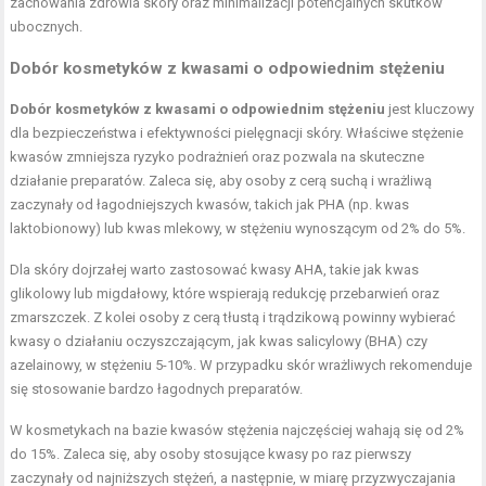
zachowania zdrowia skóry oraz minimalizacji potencjalnych skutków
ubocznych.
Dobór kosmetyków z kwasami o odpowiednim stężeniu
Dobór kosmetyków z kwasami o odpowiednim stężeniu
jest kluczowy
dla bezpieczeństwa i efektywności pielęgnacji skóry. Właściwe stężenie
kwasów zmniejsza ryzyko podrażnień oraz pozwala na skuteczne
działanie preparatów. Zaleca się, aby osoby z cerą suchą i wrażliwą
zaczynały od łagodniejszych kwasów, takich jak PHA (np. kwas
laktobionowy) lub kwas mlekowy, w stężeniu wynoszącym od 2% do 5%.
Dla skóry dojrzałej warto zastosować kwasy AHA, takie jak kwas
glikolowy lub migdałowy, które wspierają redukcję przebarwień oraz
zmarszczek. Z kolei osoby z cerą tłustą i trądzikową powinny wybierać
kwasy o działaniu oczyszczającym, jak kwas salicylowy (BHA) czy
azelainowy, w stężeniu 5-10%. W przypadku skór wrażliwych rekomenduje
się stosowanie bardzo łagodnych preparatów.
W kosmetykach na bazie kwasów stężenia najczęściej wahają się od 2%
do 15%. Zaleca się, aby osoby stosujące kwasy po raz pierwszy
zaczynały od najniższych stężeń, a następnie, w miarę przyzwyczajania