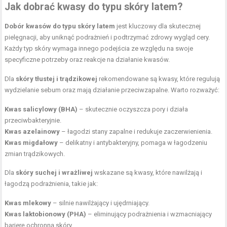
Jak dobrać kwasy do typu skóry latem?
Dobór kwasów do typu skóry latem
jest kluczowy dla skutecznej
pielęgnacji, aby uniknąć podrażnień i podtrzymać zdrowy wygląd cery.
Każdy typ skóry wymaga innego podejścia ze względu na swoje
specyficzne potrzeby oraz reakcje na działanie kwasów.
Dla
skóry tłustej i trądzikowej
rekomendowane są kwasy, które regulują
wydzielanie sebum oraz mają działanie przeciwzapalne. Warto rozważyć:
Kwas salicylowy (BHA)
– skutecznie oczyszcza pory i działa
przeciwbakteryjnie.
Kwas azelainowy
– łagodzi stany zapalne i redukuje zaczerwienienia.
Kwas migdałowy
– delikatny i antybakteryjny, pomaga w łagodzeniu
zmian trądzikowych.
Dla
skóry suchej i wrażliwej
wskazane są kwasy, które nawilżają i
łagodzą podrażnienia, takie jak:
Kwas mlekowy
– silnie nawilżający i ujędrniający.
Kwas laktobionowy (PHA)
– eliminujący podrażnienia i wzmacniający
barierę ochronną skóry.