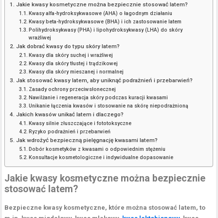
Jakie kwasy kosmetyczne można bezpiecznie stosować latem?
Kwasy alfa-hydroksykwasowe (AHA) o łagodnym działaniu
Kwasy beta-hydroksykwasowe (BHA) i ich zastosowanie latem
Polihydroksykwasy (PHA) i lipohydroksykwasy (LHA) do skóry
wrażliwej
Jak dobrać kwasy do typu skóry latem?
Kwasy dla skóry suchej i wrażliwej
Kwasy dla skóry tłustej i trądzikowej
Kwasy dla skóry mieszanej i normalnej
Jak stosować kwasy latem, aby uniknąć podrażnień i przebarwień?
Zasady ochrony przeciwsłonecznej
Nawilżanie i regeneracja skóry podczas kuracji kwasami
Unikanie łączenia kwasów i stosowanie na skórę niepodrażnioną
Jakich kwasów unikać latem i dlaczego?
Kwasy silnie złuszczające i fototoksyczne
Ryzyko podrażnień i przebarwień
Jak wdrożyć bezpieczną pielęgnację kwasami latem?
Dobór kosmetyków z kwasami o odpowiednim stężeniu
Konsultacje kosmetologiczne i indywidualne dopasowanie
Jakie kwasy kosmetyczne można bezpiecznie
stosować latem?
Bezpieczne kwasy kosmetyczne, które można stosować latem, to