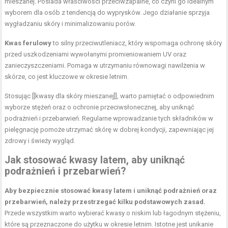
mieszanej. Posiada właściwości przeciwzapalne, co czyni go idealnym
wyborem dla osób z tendencją do wyprysków. Jego działanie sprzyja
wygładzaniu skóry i minimalizowaniu porów.
Kwas ferulowy
to silny przeciwutleniacz, który wspomaga ochronę skóry
przed uszkodzeniami wywołanymi promieniowaniem UV oraz
zanieczyszczeniami. Pomaga w utrzymaniu równowagi nawilżenia w
skórze, co jest kluczowe w okresie letnim.
Stosując [[kwasy dla skóry mieszanej]], warto pamiętać o odpowiednim
wyborze stężeń oraz o ochronie przeciwsłonecznej, aby uniknąć
podrażnień i przebarwień. Regularne wprowadzanie tych składników w
pielęgnację pomoże utrzymać skórę w dobrej kondycji, zapewniając jej
zdrowy i świeży wygląd.
Jak stosować kwasy latem, aby uniknąć
podrażnień i przebarwień?
Aby bezpiecznie stosować kwasy latem i uniknąć podrażnień oraz
przebarwień, należy przestrzegać kilku podstawowych zasad.
Przede wszystkim warto wybierać kwasy o niskim lub łagodnym stężeniu,
które są przeznaczone do użytku w okresie letnim. Istotne jest unikanie