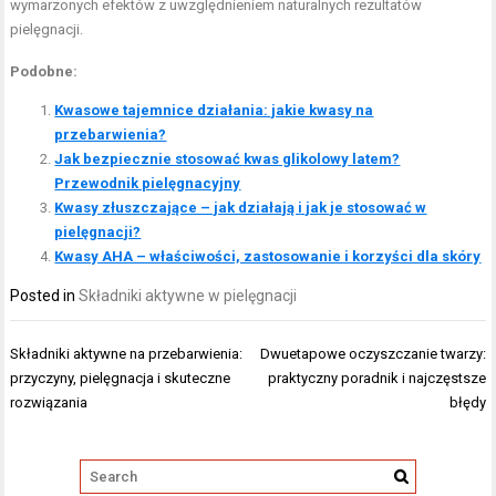
wymarzonych efektów z uwzględnieniem naturalnych rezultatów
pielęgnacji.
Podobne:
Kwasowe tajemnice działania: jakie kwasy na
przebarwienia?
Jak bezpiecznie stosować kwas glikolowy latem?
Przewodnik pielęgnacyjny
Kwasy złuszczające – jak działają i jak je stosować w
pielęgnacji?
Kwasy AHA – właściwości, zastosowanie i korzyści dla skóry
Posted in
Składniki aktywne w pielęgnacji
Nawigacja
Składniki aktywne na przebarwienia:
Dwuetapowe oczyszczanie twarzy:
wpisu
przyczyny, pielęgnacja i skuteczne
praktyczny poradnik i najczęstsze
rozwiązania
błędy