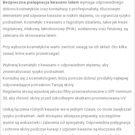
Bezpieczna pielęgnacja kwasami latem
wymaga odpowiedniego
doboru kosmetyków oraz konsultacji z profesjonalistą. Kluczowym
elementem jest używanie kwasów w niskim stężeniu, co ogranicza ryzyko
podrażnień. Kosmetyki z kwasami o łagodnym działaniu, takie jak kwas
migdałowy, mlekowy, laktobionowy (PHA), azelainowy oraz ferulowy, są
zalecane do stosowania latem.
Przy wyborze kosmetyków warto zwrócić uwagę na ich skład. Oto kilka
zasad, które warto przestrzegać:
Wybieraj kosmetyki z kwasami o odpowiednim stężeniu, aby
zminimalizować ryzyko podrażnień.
Konsultuj się z kosmetologiem, który pomoże dobrać produkty najlepiej
odpowiadające potrzebom Twojej skóry.
Regularnie stosuj wysokiej jakości filtry przeciwsłoneczne o SPF minimum
30, aby chronić skórę przed szkodliwymi skutkami promieniowania UV.
Unikaj łączenia różnych kwasów we w jednym czasie, co może zwiększać
ryzyko podrażnień. Jeśli stosujesz silniejsze preparaty, szczególnie
ważne są wskazówki i zalecenia od specjalisty. Odpowiednia pielęgnacja
i ochrona skóry podczas kuracji z użyciem kwasów są kluczowe dla