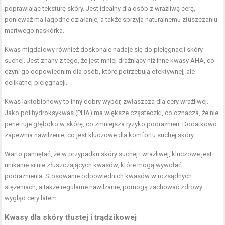
poprawiając teksturę skóry. Jest idealny dla osób z wrażliwą cerą,
ponieważ ma łagodne działanie, a także sprzyja naturalnemu złuszczaniu
martwego naskórka.
Kwas migdałowy również doskonale nadaje się do pielęgnacji skóry
suchej. Jest znany z tego, że jest mniej drażniący niż inne kwasy AHA, co
czyni go odpowiednim dla osób, które potrzebują efektywnej, ale
delikatnej pielęgnacji.
Kwas laktobionowy to inny dobry wybór, zwłaszcza dla cery wrażliwej.
Jako polihydroksykwas (PHA) ma większe cząsteczki, co oznacza, że nie
penetruje głęboko w skórę, co zmniejsza ryzyko podrażnień. Dodatkowo
zapewnia nawilżenie, co jest kluczowe dla komfortu suchej skóry.
Warto pamiętać, że w przypadku skóry suchej i wrażliwej, kluczowe jest
unikanie silnie złuszczających kwasów, które mogą wywołać
podrażnienia. Stosowanie odpowiednich kwasów w rozsądnych
stężeniach, a także regularne nawilżanie, pomogą zachować zdrowy
wygląd cery latem.
Kwasy dla skóry tłustej i trądzikowej