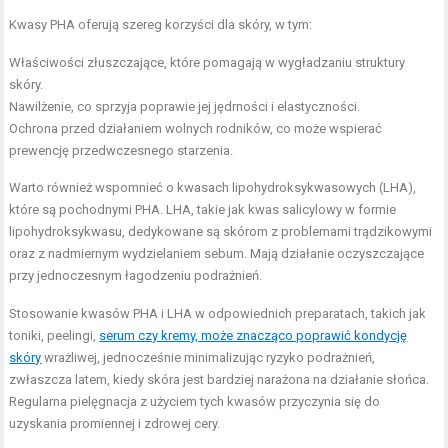
Kwasy PHA oferują szereg korzyści dla skóry, w tym:
Właściwości złuszczające, które pomagają w wygładzaniu struktury
skóry.
Nawilżenie, co sprzyja poprawie jej jędrności i elastyczności.
Ochrona przed działaniem wolnych rodników, co może wspierać
prewencję przedwczesnego starzenia.
Warto również wspomnieć o kwasach lipohydroksykwasowych (LHA),
które są pochodnymi PHA. LHA, takie jak kwas salicylowy w formie
lipohydroksykwasu, dedykowane są skórom z problemami trądzikowymi
oraz z nadmiernym wydzielaniem sebum. Mają działanie oczyszczające
przy jednoczesnym łagodzeniu podrażnień.
Stosowanie kwasów PHA i LHA w odpowiednich preparatach, takich jak
toniki, peelingi,
serum czy kremy, może znacząco poprawić kondycję
skóry
wrażliwej, jednocześnie minimalizując ryzyko podrażnień,
zwłaszcza latem, kiedy skóra jest bardziej narażona na działanie słońca.
Regularna pielęgnacja z użyciem tych kwasów przyczynia się do
uzyskania promiennej i zdrowej cery.