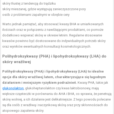
skóry tłustej z tendencją do trądziku
skóry mieszanej, gdzie występują zanieczyszczone pory
osób z problemami zapalnymi w obrębie cery
Warto jednak pamiętać, aby stosować kwasy BHA w umiarkowanych
ilościach oraz w połączeniu z nawilżającymi produktami, co pomoże
dodatkowo wspierać skórę w okresie letnim. Regularne stosowanie
kwasów powinno być dostosowane do indywidualnych potrzeb skóry
oraz wyników ewentualnych konsultacji kosmetologicznych.
Polihydroksykwasy (PHA) i lipohydroksykwasy (LHA) do
skóry wrażliwej
Polihydroksykwasy (PHA) i lipohydroksykwasy (LHA) to idealne
opcje dla skóry wrażliwej latem, charakteryzujące się łagodnym
działaniem i mniejszym ryzykiem podrażnień.
Kwasy PHA, takie jak
glukonolakton
, glukoheptanolakton czy kwas laktobionowy, mają
większe cząsteczki w porównaniu do AHA i BHA, co sprawia, że penetrują
skórę wolniej, a ich działanie jest delikatniejsze. Z tego powodu polecane
są dla osób z wrażliwą i naczynkową skórą oraz przy skłonnościach do
atopowego zapalenia skóry.