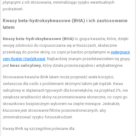
płynącymi z ich stosowania, minimalizując ryzyko ewentualnych
podrażnień.
Kwasy beta-hydroksykwasowe (BHA) i ich zastosowanie
latem
Kwasy beta-hydroksykwasowe (BHA)
to grupa kwasów, które, dzięki
swojej zdolności do rozpuszczania się w tłuszczach, skutecznie
przenikają do porów skóry, co czyni je bardzo przydatnymi w
pielęgnacji
cery tłustej i trądzikowej
. Najbardziej znanym przedstawicielem tej grupy
jest
kwas salicylowy
, który działa przeciwzapalnie i antybakteryjnie.
Stosowanie kwasów BHA latem może przynieść wiele korzyści,
zwłaszcza dla osób z problemami skórnymi takimi jak trądzik. Kwas
salicylowy w stężeniach typowych dla kosmetyków, na przykład 2%, nie
zwiększa wrażliwości skóry na promieniowanie słoneczne, co czyni go
stosunkowo bezpiecznym wyborem na ciepłe miesiące. Jednakże,
kluczowe jest stosowanie filtrów przeciwsłonecznych, aby
zminimalizować ryzyko fotouszkodzeń.
Kwasy BHA są szczególnie polecane dla: