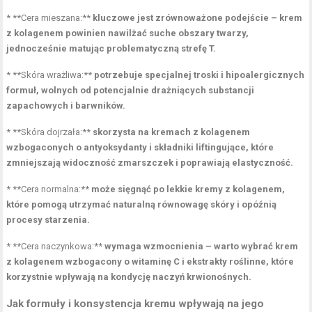
* **Cera mieszana:**
kluczowe jest zrównoważone podejście – krem
z kolagenem powinien nawilżać suche obszary twarzy,
jednocześnie matując problematyczną strefę T.
* **Skóra wrażliwa:**
potrzebuje specjalnej troski i hipoalergicznych
formuł, wolnych od potencjalnie drażniących substancji
zapachowych i barwników.
* **Skóra dojrzała:**
skorzysta na kremach z kolagenem
wzbogaconych o antyoksydanty i składniki liftingujące, które
zmniejszają widoczność zmarszczek i poprawiają elastyczność.
* **Cera normalna:**
może sięgnąć po lekkie kremy z kolagenem,
które pomogą utrzymać naturalną równowagę skóry i opóźnią
procesy starzenia.
* **Cera naczynkowa:**
wymaga wzmocnienia – warto wybrać krem
z kolagenem wzbogacony o witaminę C i ekstrakty roślinne, które
korzystnie wpływają na kondycję naczyń krwionośnych.
Jak formuły i konsystencja kremu wpływają na jego