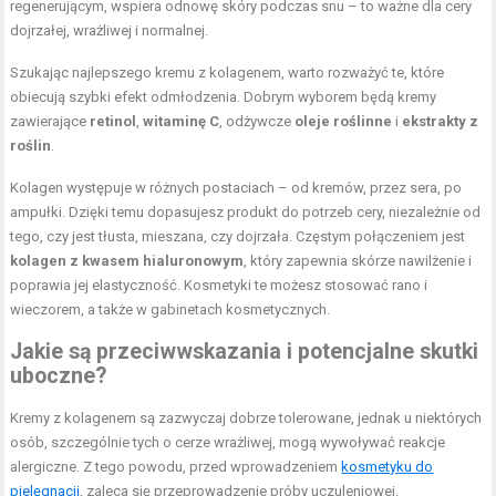
regenerującym, wspiera odnowę skóry podczas snu – to ważne dla cery
dojrzałej, wrażliwej i normalnej.
Szukając najlepszego kremu z kolagenem, warto rozważyć te, które
obiecują szybki efekt odmłodzenia. Dobrym wyborem będą kremy
zawierające
retinol
,
witaminę C
, odżywcze
oleje roślinne
i
ekstrakty z
roślin
.
Kolagen występuje w różnych postaciach – od kremów, przez sera, po
ampułki. Dzięki temu dopasujesz produkt do potrzeb cery, niezależnie od
tego, czy jest tłusta, mieszana, czy dojrzała. Częstym połączeniem jest
kolagen z kwasem hialuronowym
, który zapewnia skórze nawilżenie i
poprawia jej elastyczność. Kosmetyki te możesz stosować rano i
wieczorem, a także w gabinetach kosmetycznych.
Jakie są przeciwwskazania i potencjalne skutki
uboczne?
Kremy z kolagenem są zazwyczaj dobrze tolerowane, jednak u niektórych
osób, szczególnie tych o cerze wrażliwej, mogą wywoływać reakcje
alergiczne. Z tego powodu, przed wprowadzeniem
kosmetyku do
pielęgnacji
, zaleca się przeprowadzenie próby uczuleniowej.