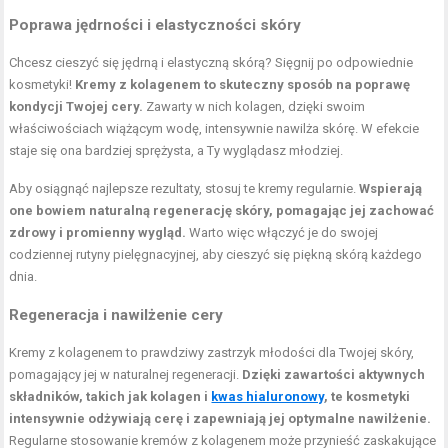
Poprawa jędrności i elastyczności skóry
Chcesz cieszyć się jędrną i elastyczną skórą? Sięgnij po odpowiednie
kosmetyki!
Kremy z kolagenem to skuteczny sposób na poprawę
kondycji Twojej cery.
Zawarty w nich kolagen, dzięki swoim
właściwościach wiążącym wodę, intensywnie nawilża skórę. W efekcie
staje się ona bardziej sprężysta, a Ty wyglądasz młodziej.
Aby osiągnąć najlepsze rezultaty, stosuj te kremy regularnie.
Wspierają
one bowiem naturalną regenerację skóry, pomagając jej zachować
zdrowy i promienny wygląd.
Warto więc włączyć je do swojej
codziennej rutyny pielęgnacyjnej, aby cieszyć się piękną skórą każdego
dnia.
Regeneracja i nawilżenie cery
Kremy z kolagenem to prawdziwy zastrzyk młodości dla Twojej skóry,
pomagający jej w naturalnej regeneracji.
Dzięki zawartości aktywnych
składników, takich jak kolagen i
kwas hialuronowy
, te kosmetyki
intensywnie odżywiają cerę i zapewniają jej optymalne nawilżenie.
Regularne stosowanie kremów z kolagenem może przynieść zaskakujące