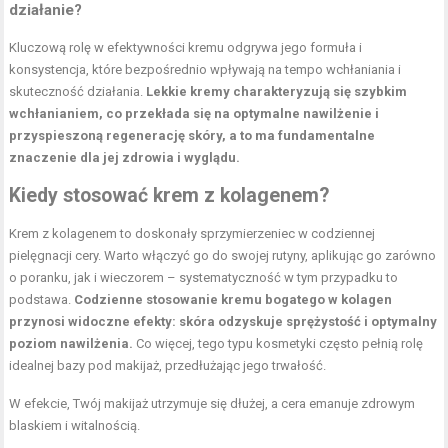
działanie?
Kluczową rolę w efektywności kremu odgrywa jego formuła i
konsystencja, które bezpośrednio wpływają na tempo wchłaniania i
skuteczność działania.
Lekkie kremy charakteryzują się szybkim
wchłanianiem, co przekłada się na optymalne nawilżenie i
przyspieszoną regenerację skóry, a to ma fundamentalne
znaczenie dla jej zdrowia i wyglądu.
Kiedy stosować krem z kolagenem?
Krem z kolagenem to doskonały sprzymierzeniec w codziennej
pielęgnacji cery. Warto włączyć go do swojej rutyny, aplikując go zarówno
o poranku, jak i wieczorem – systematyczność w tym przypadku to
podstawa.
Codzienne stosowanie kremu bogatego w kolagen
przynosi widoczne efekty: skóra odzyskuje sprężystość i optymalny
poziom nawilżenia.
Co więcej, tego typu kosmetyki często pełnią rolę
idealnej bazy pod makijaż, przedłużając jego trwałość.
W efekcie, Twój makijaż utrzymuje się dłużej, a cera emanuje zdrowym
blaskiem i witalnością.