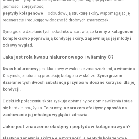
jędrność i sprężystość,
peptydy kolagenowe
– odbudowują strukturę skóry, wspomagając jej
regenerację i redukując widoczność drobnych zmarszczek.
Synergiczne działanie tych składników sprawia, że
kremy z kolagenem
kompleksowo poprawiają kondycję skóry, zapewniając jej młody i
zdrowy wygląd.
Jaka jest rola kwasu hialuronowego i witaminy C?
Kwas hialuronowy
jest kluczowy w walce ze zmarszczkami, a
witamina
C
stymuluje naturalną produkcję kolagenu w skórze.
Synergiczne
działanie tych dwóch substancji przynosi widoczne korzyści dla jej
kondycji.
Dzięki ich połączeniu skóra zyskuje optymalny poziom nawilżenia i staje
się bardziej sprężysta.
To prosty, a zarazem efektywny sposób na
zachowanie jej młodego wyglądu i zdrowia.
Jakie jest znaczenie elastyny i peptydów kolagenowych?
Elastyna zapewnia skórze elastyczność, a peptydy kolagenowe