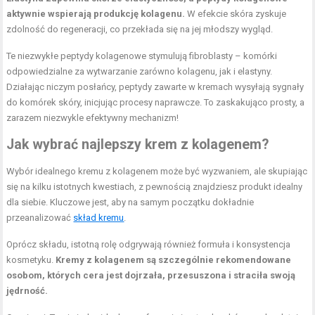
aktywnie wspierają produkcję kolagenu.
W efekcie skóra zyskuje
zdolność do regeneracji, co przekłada się na jej młodszy wygląd.
Te niezwykłe peptydy kolagenowe stymulują fibroblasty – komórki
odpowiedzialne za wytwarzanie zarówno kolagenu, jak i elastyny.
Działając niczym posłańcy, peptydy zawarte w kremach wysyłają sygnały
do komórek skóry, inicjując procesy naprawcze. To zaskakująco prosty, a
zarazem niezwykle efektywny mechanizm!
Jak wybrać najlepszy krem z kolagenem?
Wybór idealnego kremu z kolagenem może być wyzwaniem, ale skupiając
się na kilku istotnych kwestiach, z pewnością znajdziesz produkt idealny
dla siebie. Kluczowe jest, aby na samym początku dokładnie
przeanalizować
skład kremu
.
Oprócz składu, istotną rolę odgrywają również formuła i konsystencja
kosmetyku.
Kremy z kolagenem są szczególnie rekomendowane
osobom, których cera jest dojrzała, przesuszona i straciła swoją
jędrność.