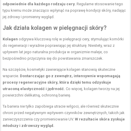
odpowiednie dla każdego rodzaju cery.
Regularne stosowanie tego
typu kremu może znacząco wpłynąć na poprawę kondycji skóry, nadając
jej zdrowy i promienny wygląd.
Jak działa kolagen w pielęgnacji skóry?
Kolagen
odgrywa kluczową rolę w pielęgnacji cery, stymulując komórki
do regeneracji i wyraźnie poprawiając jej strukturę. Niestety, wraz z
upływem lat jego naturalna produkcja w organizmie maleje, co
bezpośrednio przyczynia się do powstawania zmarszczek.
Na szczęście, kosmetyki zawierające kolagen stanowią skuteczne
wsparcie.
Dostarczając go z zewnątrz, intensywnie wspomagają
procesy regeneracyjne skóry, która dzięki temu odzyskuje
utraconą elastyczność i jędrność.
Co więcej, kolagen tworzy na jej
powierzchni delikatną, ochronną barierę.
Ta bariera nie tylko zapobiega utracie wilgoci, ale również skutecznie
chroni przed negatywnym wpływem czynników zewnętrznych, takich jak
zanieczyszczenia czy promieniowanie UV.
W rezultacie skóra zyskuje
młodszy i zdrowszy wygląd.