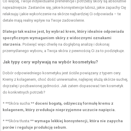
Co więcej, Twoje indywidualne preferencje i potrzeby skóry są absolutnie
najważniejsze. Zastanów się, jakie konsystencje lubisz, jakie zapachy Cię
relaksują i jakie wykończenie na skórze najbardziej Ci odpowiada – te
detale mają realny wpływ na Twoje zadowolenie.
Dlatego tak ważne jest, by wybrać krem, który idealnie odpowiada
specyficznym wymaganiom skóry z widocznymi oznakami
starzenia.
Poświęć więc chwilę na dogłębną analizę i dokonaj
przemyślanego wyboru, a Twoja skóra z pewnością Ci za to podziękuje.
Jak typy cery wpływają na wybór kosmetyku?
Dobór odpowiedniego kosmetyku jest ściśle powiązany z typem cery.
Kremy z kolagenem, choć dość uniwersalne, najlepiej służą skórze suchej,
dojrzałej i pozbawionej jędrności. Jak zatem dopasować ten kosmetyk
do konkretnych potrzeb?
* **Skóra sucha:**
doceni bogatą, odżywczą formułę kremu z
kolagenem, który zredukuje nieprzyjemne uczucie napięcia.
* **Skóra tłusta:**
wymaga lekkiej konsystencji, która nie zapycha
porów i reguluje produkcję sebum.