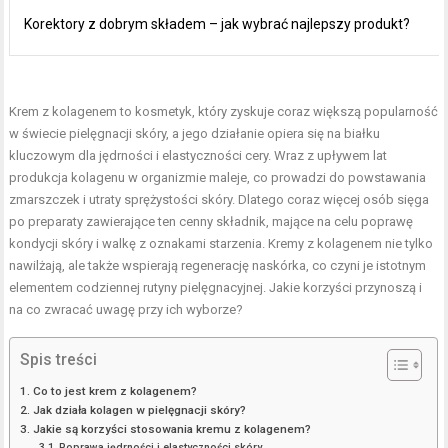
Korektory z dobrym składem – jak wybrać najlepszy produkt?
Krem z kolagenem to kosmetyk, który zyskuje coraz większą popularność
w świecie pielęgnacji skóry, a jego działanie opiera się na białku
kluczowym dla jędrności i elastyczności cery. Wraz z upływem lat
produkcja kolagenu w organizmie maleje, co prowadzi do powstawania
zmarszczek i utraty sprężystości skóry. Dlatego coraz więcej osób sięga
po preparaty zawierające ten cenny składnik, mające na celu poprawę
kondycji skóry i walkę z oznakami starzenia. Kremy z kolagenem nie tylko
nawilżają, ale także wspierają regenerację naskórka, co czyni je istotnym
elementem codziennej rutyny pielęgnacyjnej. Jakie korzyści przynoszą i
na co zwracać uwagę przy ich wyborze?
Spis treści
Co to jest krem z kolagenem?
Jak działa kolagen w pielęgnacji skóry?
Jakie są korzyści stosowania kremu z kolagenem?
Poprawa jędrności i elastyczności skóry