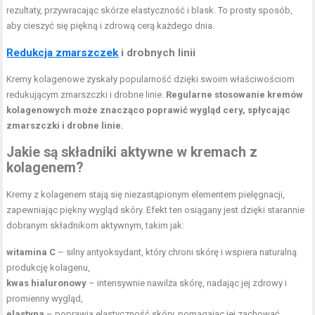
rezultaty, przywracając skórze elastyczność i blask. To prosty sposób,
aby cieszyć się piękną i zdrową cerą każdego dnia.
Redukcja zmarszczek
i drobnych linii
Kremy kolagenowe zyskały popularność dzięki swoim właściwościom
redukującym zmarszczki i drobne linie.
Regularne stosowanie kremów
kolagenowych może znacząco poprawić wygląd cery, spłycając
zmarszczki i drobne linie.
Jakie są składniki aktywne w kremach z
kolagenem?
Kremy z kolagenem stają się niezastąpionym elementem pielęgnacji,
zapewniając piękny wygląd skóry. Efekt ten osiągany jest dzięki starannie
dobranym składnikom aktywnym, takim jak:
witamina C
– silny antyoksydant, który chroni skórę i wspiera naturalną
produkcję kolagenu,
kwas hialuronowy
– intensywnie nawilża skórę, nadając jej zdrowy i
promienny wygląd,
elastyna
– poprawia elastyczność skóry, pomagając jej zachować