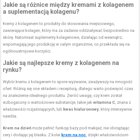
Jakie są różnice między kremami z kolagenem
a suplementacją kolagenu?
Kremy z kolagenem to produkty do stosowania miejscowego,
zawierające kolagen, który ma za zadanie oddziaływać bezpośrednio na
skórę. Natomiast suplementy kolagenowe, działając od wewnątrz,
wspomagają jego produkcję w całym organizmie, co przekłada się na
ogólnoustrojowe korzyści.
Jakie są najlepsze kremy z kolagenem na
rynku?
Wybór kremu z kolagenem to spore wyzwanie, zważywszy na mnogość
ofert. Różnią się one składem i recepturą, dlatego warto poświęcić czas
na znalezienie idealnego produktu. Zwróć uwagę, czy krem został
wzbogacony o wartościowe substancje, takie jak
witamina C
, znana z
właściwości rozjaśniających, lub
kwas hialuronowy
, który intensywnie
nawilża.
Krem na dzień
może pełnić funkcję bazy pod makijaż, nie obciążając
cery i dodając jej blasku. Z kolei
krem na noc
, dzięki właściwościom