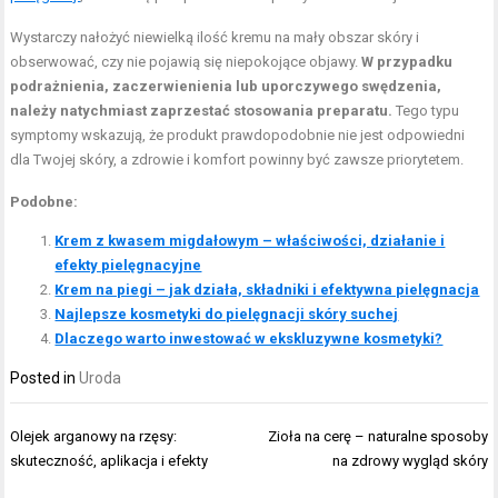
Wystarczy nałożyć niewielką ilość kremu na mały obszar skóry i
obserwować, czy nie pojawią się niepokojące objawy.
W przypadku
podrażnienia, zaczerwienienia lub uporczywego swędzenia,
należy natychmiast zaprzestać stosowania preparatu.
Tego typu
symptomy wskazują, że produkt prawdopodobnie nie jest odpowiedni
dla Twojej skóry, a zdrowie i komfort powinny być zawsze priorytetem.
Podobne:
Krem z kwasem migdałowym – właściwości, działanie i
efekty pielęgnacyjne
Krem na piegi – jak działa, składniki i efektywna pielęgnacja
Najlepsze kosmetyki do pielęgnacji skóry suchej
Dlaczego warto inwestować w ekskluzywne kosmetyki?
Posted in
Uroda
Nawigacja
Olejek arganowy na rzęsy:
Zioła na cerę – naturalne sposoby
wpisu
skuteczność, aplikacja i efekty
na zdrowy wygląd skóry