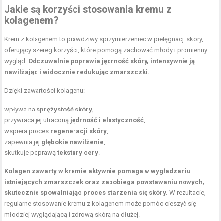
Jakie są korzyści stosowania kremu z
kolagenem?
Krem z kolagenem to prawdziwy sprzymierzeniec w pielęgnacji skóry,
oferujący szereg korzyści, które pomogą zachować młody i promienny
wygląd.
Odczuwalnie poprawia jędrność skóry, intensywnie ją
nawilżając i widocznie redukując zmarszczki.
Dzięki zawartości kolagenu:
wpływa na
sprężystość skóry
,
przywraca jej utraconą
jędrność i elastyczność
,
wspiera proces
regeneracji skóry
,
zapewnia jej
głębokie nawilżenie
,
skutkuje poprawą
tekstury cery
.
Kolagen zawarty w kremie aktywnie pomaga w wygładzaniu
istniejących zmarszczek oraz zapobiega powstawaniu nowych,
skutecznie spowalniając proces starzenia się skóry.
W rezultacie,
regularne stosowanie kremu z kolagenem może pomóc cieszyć się
młodziej wyglądającą i zdrową skórą na dłużej.