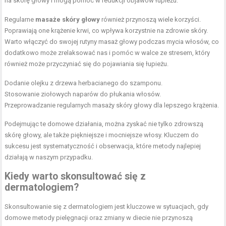
na skórę głowy i mogą pomóc w redukcji objawów łupieżu.
Regularne
masaże skóry głowy
również przynoszą wiele korzyści.
Poprawiają one krążenie krwi, co wpływa korzystnie na zdrowie skóry.
Warto włączyć do swojej rutyny masaż głowy podczas mycia włosów, co
dodatkowo może zrelaksować nas i pomóc w walce ze stresem, który
również może przyczyniać się do pojawiania się łupieżu.
Dodanie olejku z drzewa herbacianego do szamponu.
Stosowanie ziołowych naparów do płukania włosów.
Przeprowadzanie regularnych masaży skóry głowy dla lepszego krążenia.
Podejmując te domowe działania, można zyskać nie tylko zdrowszą
skórę głowy, ale także piękniejsze i mocniejsze włosy. Kluczem do
sukcesu jest systematyczność i obserwacja, które metody najlepiej
działają w naszym przypadku.
Kiedy warto skonsultować się z
dermatologiem?
Skonsultowanie się z dermatologiem jest kluczowe w sytuacjach, gdy
domowe metody pielęgnacji oraz zmiany w diecie nie przynoszą