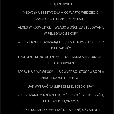
TRĄDZIKOWEJ
MEDYCYNA ESTETYCZNA – CO WARTO WIEDZIEĆ O
ZABIEGACH I BEZPIECZEŃSTWIE?
ALOES W KOSMETYCE – WŁAŚCIWOŚCI I ZASTOSOWANIE
W PIELĘGNACJI SKÓRY
WŁOSY PRZETŁUSZCZAJĄCE SIĘ U NASADY? JAK SOBIE Z
TYM RADZIĆ?
DZIAŁANIE KERATOLITYCZNE: JAKIE MAJĄ SUBSTANCJE I
ICH ZASTOSOWANIE
SPRAY NA SIWE WŁOSY – JAK WYBRAĆ I STOSOWAĆ DLA
NAJLEPSZYCH EFEKTÓW?
JAK WYBRAĆ NAJLEPSZE MIEJSCE DO SPA?
ZŁUSZCZANIE MARTWYCH KOMÓREK SKÓRY – KORZYŚCI,
METODY I PIELĘGNACJA
JAKIE KOSMETYKI WYBRAĆ NA WIOSNĘ: OŻYWIENIE I