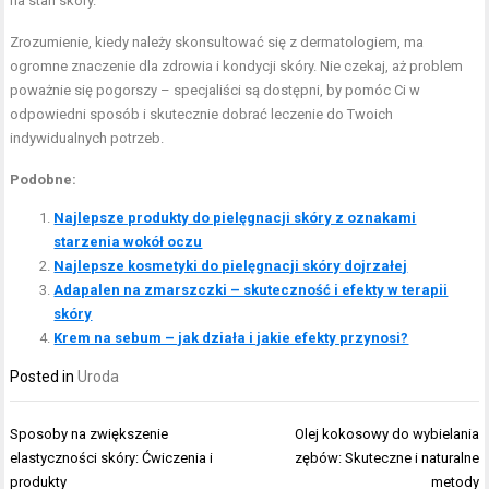
na stan skóry.
Zrozumienie, kiedy należy skonsultować się z dermatologiem, ma
ogromne znaczenie dla zdrowia i kondycji skóry. Nie czekaj, aż problem
poważnie się pogorszy – specjaliści są dostępni, by pomóc Ci w
odpowiedni sposób i skutecznie dobrać leczenie do Twoich
indywidualnych potrzeb.
Podobne:
Najlepsze produkty do pielęgnacji skóry z oznakami
starzenia wokół oczu
Najlepsze kosmetyki do pielęgnacji skóry dojrzałej
Adapalen na zmarszczki – skuteczność i efekty w terapii
skóry
Krem na sebum – jak działa i jakie efekty przynosi?
Posted in
Uroda
Nawigacja
Sposoby na zwiększenie
Olej kokosowy do wybielania
wpisu
elastyczności skóry: Ćwiczenia i
zębów: Skuteczne i naturalne
produkty
metody