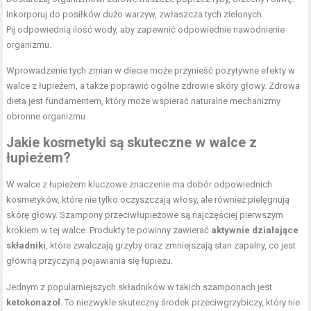
Inkorporuj do posiłków dużo warzyw, zwłaszcza tych zielonych.
Pij odpowiednią ilość wody, aby zapewnić odpowiednie nawodnienie
organizmu.
Wprowadzenie tych zmian w diecie może przynieść pozytywne efekty w
walce z łupieżem, a także poprawić ogólne zdrowie skóry głowy. Zdrowa
dieta jest fundamentem, który może wspierać naturalne mechanizmy
obronne organizmu.
Jakie kosmetyki są skuteczne w walce z
łupieżem?
W walce z łupieżem kluczowe znaczenie ma dobór odpowiednich
kosmetyków, które nie tylko oczyszczają włosy, ale również pielęgnują
skórę głowy. Szampony przeciwłupieżowe są najczęściej pierwszym
krokiem w tej walce. Produkty te powinny zawierać
aktywnie działające
składniki
, które zwalczają grzyby oraz zmniejszają stan zapalny, co jest
główną przyczyną pojawiania się łupieżu.
Jednym z popularniejszych składników w takich szamponach jest
ketokonazol
. To niezwykle skuteczny środek przeciwgrzybiczy, który nie