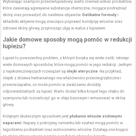
Wybierając szampon przeciwłupieżowy, warto również unikać produktów,
które zawierają agresywne substancje chemiczne, mogące podrażniać
skórę oraz prowadzić do nasilenia objawów.
Delikatne formuły
i
składniki aktywne mogą znacząco poprawić kondycję włosów oraz
zdrowie skóry głowy, przynosząc ulgę w walce z łupieżem.
Jakie domowe sposoby mogą pomóc w redukcji
łupieżu?
Łupież to powszechny problem, z którym boryka się wiele osób. Istnieje
wiele domowych sposobów, które mogą pomóc w jego redukcji. Jednym
z najskuteczniejszych rozwiązań są
olejki eteryczne
. Na przykład,
olejek z drzewa herbacianego ma właściwości przeciwgrzybiczne i
przeciwzapalne, co może pomóc w zwalczaniu drożdży
odpowiedzialnych za łupież. Warto dodać kilka kropel tego olejku do
szamponu lub rozcieńczyć go w oleju bazowym i wmasować w skórę
głowy.
Kolejnym skutecznym sposobem jest
płukanie włosów ziołowymi
naparami
. Napary z pokrzywy, rumianku lub szałwii mogą pomóc w
łagodzeniu podrażnień oraz wzmocnieniu włosów. Działają one kojąco