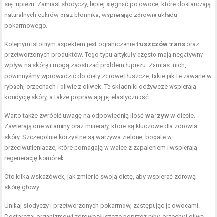
się łupieżu. Zamiast słodyczy, lepiej sięgnąć po owoce, które dostarczają
naturalnych cukrów oraz błonnika, wspierając zdrowie układu
pokarmowego.
Kolejnym istotnym aspektem jest ograniczenie
tłuszczów trans
oraz
przetworzonych produktów. Tego typu artykuły często mają negatywny
wpływ na skórę i mogą zaostrzać problem łupieżu. Zamiast nich,
powinnyśmy wprowadzić do diety zdrowe tłuszcze, takie jak te zawarte w
rybach, orzechach i oliwie z oliwek. Te składniki odżywcze wspierają
kondycję skóry, a także poprawiają jej elastyczność.
Warto także zwrócić uwagę na odpowiednią ilość
warzyw
w diecie.
Zawierają one witaminy oraz minerały, które są kluczowe dla zdrowia
skóry. Szczególnie korzystne są warzywa zielone, bogate w
przeciwutleniacze, które pomagają w walce z zapaleniem i wspierają
regenerację komórek.
Oto kilka wskazówek, jak zmienić swoją dietę, aby wspierać zdrową
skórę głowy:
Unikaj słodyczy i przetworzonych pokarmów, zastępując je owocami.
Dostarczaj organizmowi zdrowe tłuszcze poprzez ryby, orzechy i oliwę.