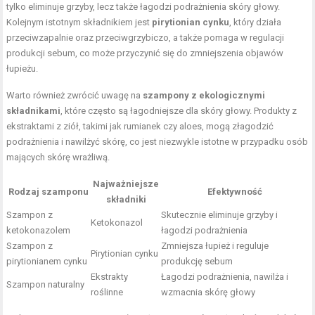
tylko eliminuje grzyby, lecz także łagodzi podrażnienia skóry głowy.
Kolejnym istotnym składnikiem jest
pirytionian cynku
, który działa
przeciwzapalnie oraz przeciwgrzybiczo, a także pomaga w regulacji
produkcji sebum, co może przyczynić się do zmniejszenia objawów
łupieżu.
Warto również zwrócić uwagę na
szampony z ekologicznymi
składnikami
, które często są łagodniejsze dla skóry głowy. Produkty z
ekstraktami z ziół, takimi jak rumianek czy aloes, mogą złagodzić
podrażnienia i nawilżyć skórę, co jest niezwykle istotne w przypadku osób
mających skórę wrażliwą.
Najważniejsze
Rodzaj szamponu
Efektywność
składniki
Szampon z
Skutecznie eliminuje grzyby i
Ketokonazol
ketokonazolem
łagodzi podrażnienia
Szampon z
Zmniejsza łupież i reguluje
Pirytionian cynku
pirytionianem cynku
produkcję sebum
Ekstrakty
Łagodzi podrażnienia, nawilża i
Szampon naturalny
roślinne
wzmacnia skórę głowy