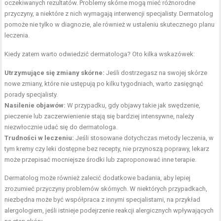
oczekiwanych rezultatów. Problemy skórne mogą mieć różnorodne
przyczyny, a niektóre z nich wymagają interwencji specjalisty. Dermatolog
pomoże nie tylko w diagnozie, ale również w ustaleniu skutecznego planu
leczenia.
Kiedy zatem warto odwiedzić dermatologa? Oto kilka wskazówek:
Utrzymujące się zmiany skórne:
Jeśli dostrzegasz na swojej skórze
nowe zmiany, które nie ustępują po kilku tygodniach, warto zasięgnąć
porady specjalisty.
Nasilenie objawów:
W przypadku, gdy objawy takie jak swędzenie,
pieczenie lub zaczerwienienie stają się bardziej intensywne, należy
niezwłocznie udać się do dermatologa.
Trudności w leczeniu:
Jeśli stosowane dotychczas metody leczenia, w
tym kremy czy leki dostępne bez recepty, nie przynoszą poprawy, lekarz
może przepisać mocniejsze środki lub zaproponować inne terapie.
Dermatolog może również zalecić dodatkowe badania, aby lepiej
zrozumieć przyczyny problemów skórnych. W niektórych przypadkach,
niezbędna może być współpraca z innymi specjalistami, na przykład
alergologiem, jeśli istnieje podejrzenie reakcji alergicznych wpływających