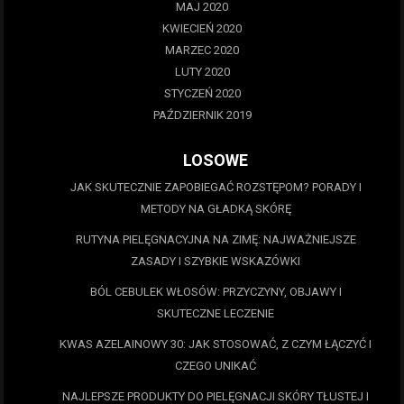
MAJ 2020
KWIECIEŃ 2020
MARZEC 2020
LUTY 2020
STYCZEŃ 2020
PAŹDZIERNIK 2019
LOSOWE
JAK SKUTECZNIE ZAPOBIEGAĆ ROZSTĘPOM? PORADY I
METODY NA GŁADKĄ SKÓRĘ
RUTYNA PIELĘGNACYJNA NA ZIMĘ: NAJWAŻNIEJSZE
ZASADY I SZYBKIE WSKAZÓWKI
BÓL CEBULEK WŁOSÓW: PRZYCZYNY, OBJAWY I
SKUTECZNE LECZENIE
KWAS AZELAINOWY 30: JAK STOSOWAĆ, Z CZYM ŁĄCZYĆ I
CZEGO UNIKAĆ
NAJLEPSZE PRODUKTY DO PIELĘGNACJI SKÓRY TŁUSTEJ I