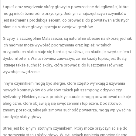
Łupież oraz swędzenie skóry głowy to powszechne dolegliwości, które
mogą mieć różnorodne przyczyny. Jednym z najczęstszych czynników
jest nadmierna produkcja sebum, co prowadzi do powstawania tłustych
plam na skórze głowy i sprzyja rozwojowi grzybów.
Grzyby, a szczególnie Malassezia, są naturalnie obecne na skórze, jednak
ich nadmiar może wywołać podrażnienia oraz łupież. W takich
przypadkach skóra staje się bardziej wrażliwa, co skutkuje swędzeniem i
dyskomfortem. Warto również zauważyć, że nie każdy łupież jest tłusty;
istnieje także suchość skóry, która prowadzi do łuszczenia i również
wywołuje swędzenie.
Innym czynnikiem mogą być alergie, które często wynikają z używania
nowych kosmetyków do włosów, takich jak szampony, odżywki czy
stylizatory. Niekiedy nawet produkty naturalne mogą powodować reakcje
alergiczne, które objawiają się swędzeniem i łupieżem. Dodatkowo,
zmiany pór roku, takie jak zimowa suchość powietrza, mogą wpływać na
kondycję skóry głowy.
Stres jest kolejnym istotnym czynnikiem, który może przyczyniać się do
pogorszenia stanu skóry głowy. W sytuacjach napięcia emocjonalnego