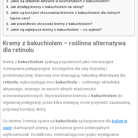
Jakie są składniki aktywne w kosmetykach z bakuchiolem?
Jak działają kremy z bakuchiolem na skórę?
Jakie są korzyści stosowania kremów z bakuchiolem dla różnych
typów cery?
Jak prawidłowo stosować kremy z bakuchiolem?
Jakie są najlepsze kremy z bakuchiolem – co wybrać?
Kremy z bakuchiolem – roślinna alternatywa
dla retinolu
Kremy z
bakuchiolem
zyskują popularność jako innowacyjne
rozwiązanie pielęgnacyjne, szczególnie dla cery dojrzałej i
problematycznej. Stanowią one obiecującą, naturalną alternatywę dla
retinolu
, wykorzystując moc
bakuchiolu
– roślinnego składnika
aktywnego, znanego ze swoich silnych właściwości
przeciwstarzeniowych. Wprowadzenie kremów z
bakuchiolem
do
regularnej pielęgnacji, przez kilka miesięcy, może przynieść zauważalną
poprawę kondycji skóry.
Co istotne, formuły oparte na
bakuchiolu
są bezpieczne dla
kobiet w
ciąży
i karmiących piersią, co poszerza grono potencjalnych
użytkowniczek. Dodatkowo, minimalizują one ryzyko wystąpienia