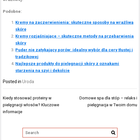
Podobne:
Kremy na zaczerwienienia: skuteczne sposoby na wrażliwą
skórę
Kremy rozjaśniające – skuteczne metody na przebarwienia
skóry
Puder nie zatykający porów: idealny wybór dla cery tłustej i
trądzikowej
Najlepsze produkty do pielęgnacji skóry z oznakami
starzenia na szyi i dekolcie
Posted in
Uroda
Nawigacja
Kiedy stosować proteiny w
Domowe spa dla stóp – relaks i
wpisu
pielęgnacji włosów? Kluczowe
pielęgnacja w Twoim domu
informacje