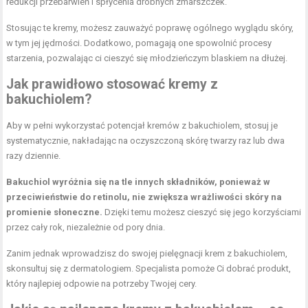
redukcji przebarwień i spłycenia drobnych zmarszczek.
Stosując te kremy, możesz zauważyć poprawę ogólnego wyglądu skóry,
w tym jej jędrności. Dodatkowo, pomagają one spowolnić procesy
starzenia, pozwalając ci cieszyć się młodzieńczym blaskiem na dłużej.
Jak prawidłowo stosować kremy z
bakuchiolem?
Aby w pełni wykorzystać potencjał kremów z bakuchiolem, stosuj je
systematycznie, nakładając na oczyszczoną skórę twarzy raz lub dwa
razy dziennie.
Bakuchiol wyróżnia się na tle innych składników, ponieważ w
przeciwieństwie do retinolu, nie zwiększa wrażliwości skóry na
promienie słoneczne.
Dzięki temu możesz cieszyć się jego korzyściami
przez cały rok, niezależnie od pory dnia.
Zanim jednak wprowadzisz do swojej pielęgnacji krem z bakuchiolem,
skonsultuj się z dermatologiem. Specjalista pomoże Ci dobrać produkt,
który najlepiej odpowie na potrzeby Twojej cery.