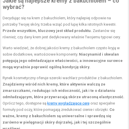
Jakie są najlepsze kremy z bakuchiolem – co
wybrać?
Decydując się na krem z bakuchiolem, który najlepiej odpowie na
potrzeby Twojej skóry, trzeba wziąć pod lupę kilka istotnych kwestii.
Przede wszystkim, kluczowy jest skład produktu.
Zastanów się
również, czy dany krem jest dedykowany właśnie Twojemu typowi cery.
Warto wiedzieć, że dobrej jakości kremy z bakuchiolem często kryją w
sobie dodatkowe, wartościowe komponenty.
Niacynamid i skwalan
potęgują jego odmładzające właściwości, a innowacyjne surowce
mogą wyraźnie poprawić ogólną kondycję skóry.
Rynek kosmetyczny oferuje szeroki wachlarz produktów z bakuchiolem.
Znajdziemy wśród nich kremy, które aktywnie walczą ze
zmarszczkami, redukując ich widoczność, jak i te o działaniu
odmładzającym, które przywracają skórze utraconą elastyczność.
Oprócz tego, dostępne są
kremy wygładzające cerę
oraz specjalne
formuły pod oczy, które pomagają zredukować cienie i obrzęki.
Co
ważne, kremy z bakuchiolem są uniwersalne i sprawdzą się
zarówno w pielęgnacji skóry dojrzałej, jak i tej szczególnie
wrażliwej.