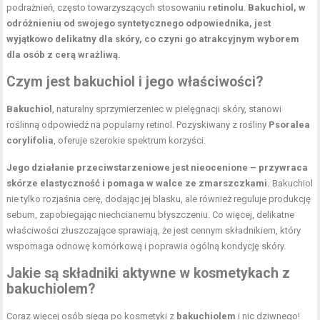
podrażnień, często towarzyszących stosowaniu
retinolu
.
Bakuchiol, w
odróżnieniu od swojego syntetycznego odpowiednika, jest
wyjątkowo delikatny dla skóry, co czyni go atrakcyjnym wyborem
dla osób z cerą wrażliwą.
Czym jest bakuchiol i jego właściwości?
Bakuchiol
, naturalny sprzymierzeniec w pielęgnacji skóry, stanowi
roślinną odpowiedź na popularny retinol. Pozyskiwany z rośliny
Psoralea
corylifolia
, oferuje szerokie spektrum korzyści.
Jego działanie przeciwstarzeniowe jest nieocenione – przywraca
skórze elastyczność i pomaga w walce ze zmarszczkami.
Bakuchiol
nie tylko rozjaśnia cerę, dodając jej blasku, ale również reguluje produkcję
sebum, zapobiegając niechcianemu błyszczeniu. Co więcej, delikatne
właściwości złuszczające sprawiają, że jest cennym składnikiem, który
wspomaga odnowę komórkową i poprawia ogólną kondycję skóry.
Jakie są składniki aktywne w kosmetykach z
bakuchiolem?
Coraz więcej osób sięga po kosmetyki z
bakuchiolem
i nic dziwnego!