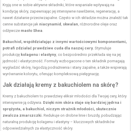
Kryją one w sobie aktywne składniki, które wspaniale wpływają na
kondycję skóry, zapewniając jej intensywne nawilżenie, regenerację, a
nawet działanie przeciwzapalne. Często w ich składzie można znaleźć tak
cenne substancje jak
niacynamid
,
skwalan
, różnorodne oleje oraz
odżywcze
masło Shea
.
Bakuchiol, współdziałając z innymi wartościowymi komponentami,
potrafi zdziałać prawdziwe cuda dla naszej cery.
Stymuluje
produkcję
kolagenu
i
elastyny
, co bezpośrednio przekłada się na jej
jędrność i elastyczność. Formuły wzbogacone o ten składnik pomagają
wygładzić skórę, łagodzą podrażnienia i stany zapalne, a także wspierają
wyrównanie kolorytu, oferując kompleksową pielęgnację.
Jak działają kremy z bakuchiolem na skórę?
Kremy z bakuchiolem to prawdziwy eliksir młodości dla Twojej cery, który
intensywnie ją odżywia.
Dzięki nim skóra staje się bardziej jędrna i
sprężysta, a bakuchiol, niczym strażnik młodości, skutecznie
zwalcza zmarszczki.
Redukuje on drobne linie i bruzdy, pobudzając
naturalną produkcję kolagenu i elastyny – kluczowych składników
odpowiedzialnych za elastyczność skóry.