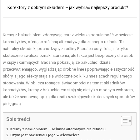
Korektory z dobrym składem – jak wybrać najlepszy produkt?
Kremy z bakuchiolem zdobywają coraz większą popularność w świecie
kosmetyków, oferując roślinną alternatywę dla znanego retinolu. Ten
naturalny składnik, pochodzący z rośliny Psoralea corylifolia, nie tylko
skutecznie zwalcza oznaki starzenia, ale także jest bezpieczny dla osób
w ciąży i karmiących. Badania pokazują, że bakuchiol działa
przeciwutleniająco, wygładzając drobne linie i poprawiając elastyczność
skóry, a jego efekty stają się widoczne po kilku miesiącach regularnego
stosowania. W obliczu rosnącej świadomości na temat składników
kosmetyków, kremy z bakuchiolem stają się nie tylko modnym wyborem,
ale także sensowną opcją dla osób szukających skutecznych sposobów
pielęgnacji.
Spis treści
Kremy z bakuchiolem – roślinna alternatywa dla retinolu
Czym jest bakuchiol i jego właściwości?