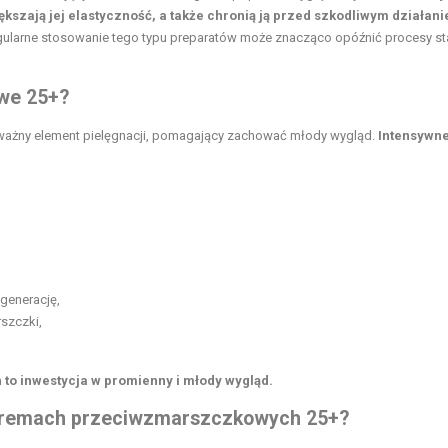
szają jej elastyczność, a także chronią ją przed szkodliwym działan
ularne stosowanie tego typu preparatów może znacząco opóźnić procesy st
we 25+?
ważny element pielęgnacji, pomagający zachować młody wygląd.
Intensywn
generację,
szczki,
o inwestycja w promienny i młody wygląd.
w kremach przeciwzmarszczkowych 25+?