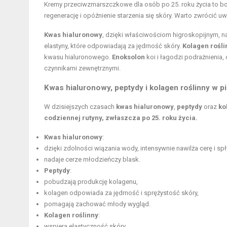
Kremy przeciwzmarszczkowe dla osób po 25. roku życia to b
regenerację i opóźnienie starzenia się skóry. Warto zwrócić uw
Kwas hialuronowy
, dzięki właściwościom higroskopijnym, n
elastyny, które odpowiadają za jędrność skóry.
Kolagen rośli
kwasu hialuronowego.
Enoksolon
koi i łagodzi podrażnienia,
czynnikami zewnętrznymi.
Kwas hialuronowy, peptydy i kolagen roślinny w pi
W dzisiejszych czasach
kwas hialuronowy
,
peptydy
oraz
ko
codziennej rutyny, zwłaszcza po 25. roku życia.
Kwas hialuronowy
:
dzięki zdolności wiązania wody, intensywnie nawilża cerę i sp
nadaje cerze młodzieńczy blask.
Peptydy
:
pobudzają produkcję kolagenu,
kolagen odpowiada za jędrność i sprężystość skóry,
pomagają zachować młody wygląd.
Kolagen roślinny
:
wspiera elastyczność skóry,