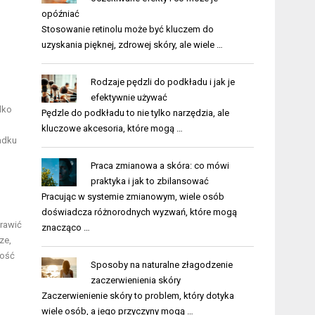
opóźniać
Stosowanie retinolu może być kluczem do
uzyskania pięknej, zdrowej skóry, ale wiele …
Rodzaje pędzli do podkładu i jak je
efektywnie używać
lko
Pędzle do podkładu to nie tylko narzędzia, ale
kluczowe akcesoria, które mogą …
adku
Praca zmianowa a skóra: co mówi
praktyka i jak to zbilansować
Pracując w systemie zmianowym, wiele osób
doświadcza różnorodnych wyzwań, które mogą
rawić
znacząco …
ze,
dość
Sposoby na naturalne złagodzenie
zaczerwienienia skóry
Zaczerwienienie skóry to problem, który dotyka
wiele osób, a jego przyczyny mogą …