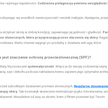
nia i wymaga regularności.
Codzienna pielęgnacja powinna uwzględniać 
zbywając się wszelkich zanieczyszczeń i resztek makijażu. Następnie, przyw
 utrzymać skórę w dobrej kondycji, zapewniając jej jędrność i gładkość.
Pam
i słonecznych, które przyspieszają proces starzenia się skóry.
Regul
odstawa. Warto również sięgnąć po produkty o działaniu anti-age, które
e jest znaczenie ochrony przeciwsłonecznej (SPF)?
taty, kluczowa jest
systematyczność
. Włącz je do swojej codziennej rutyny
warzy, szyi i dekoltu podczas nakładania kremu zapewni jego optymalne wchła
a przed szkodliwym działaniem promieni słonecznych.
Regularne stosowani
wojej skóry.
Taki kosmetyk skutecznie minimalizuje ryzyko fotostarzenia, utr
barwień. Niezależnie od aury za oknem, krem z filtrem powinien być Twoim