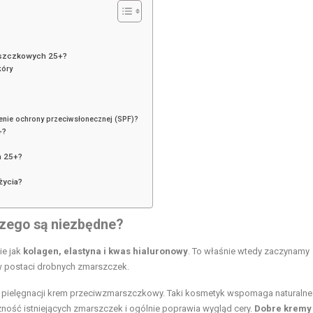
arszczkowych 25+?
kóry
enie ochrony przeciwsłonecznej (SPF)?
+?
h 25+?
życia?
zego są niezbędne?
ie jak
kolagen, elastyna i kwas hialuronowy
. To właśnie wtedy zaczynamy
 w postaci drobnych zmarszczek.
j pielęgnacji krem przeciwzmarszczkowy. Taki kosmetyk wspomaga naturalne
ość istniejących zmarszczek i ogólnie poprawia wygląd cery.
Dobre kremy