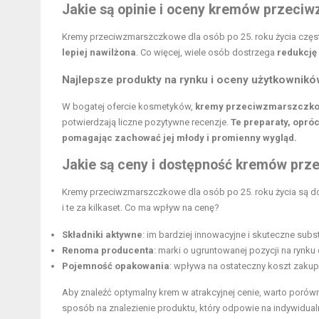
Jakie są opinie i oceny kremów przec
Kremy przeciwzmarszczkowe dla osób po 25. roku życia często
lepiej nawilżona
. Co więcej, wiele osób dostrzega
redukcję
Najlepsze produkty na rynku i oceny użytkownik
W bogatej ofercie kosmetyków,
kremy przeciwzmarszczkowe
potwierdzają liczne pozytywne recenzje.
Te preparaty, opró
pomagając zachować jej młody i promienny wygląd.
Jakie są ceny i dostępność kremów pr
Kremy przeciwzmarszczkowe dla osób po 25. roku życia są do
i te za kilkaset. Co ma wpływ na cenę?
Składniki aktywne
: im bardziej innowacyjne i skuteczne sub
Renoma producenta
: marki o ugruntowanej pozycji na rynk
Pojemność opakowania
: wpływa na ostateczny koszt zakup
Aby znaleźć optymalny krem w atrakcyjnej cenie, warto porów
sposób na znalezienie produktu, który odpowie na indywidualn