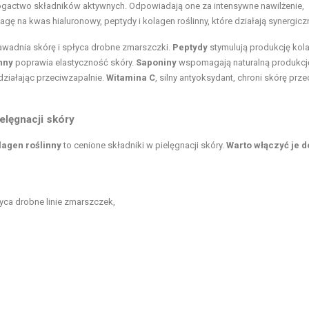
ogactwo składników aktywnych. Odpowiadają one za intensywne nawilżenie,
agę na kwas hialuronowy, peptydy i kolagen roślinny, które działają synergiczn
awadnia skórę i spłyca drobne zmarszczki.
Peptydy
stymulują produkcję kola
nny
poprawia elastyczność skóry.
Saponiny
wspomagają naturalną produkcj
 działając przeciwzapalnie.
Witamina C
, silny antyoksydant, chroni skórę prze
elęgnacji skóry
lagen roślinny
to cenione składniki w pielęgnacji skóry.
Warto włączyć je d
łyca drobne linie zmarszczek,