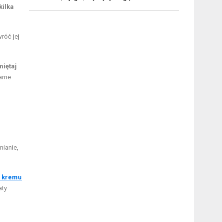
kilka
róć jej
iętaj
arne
nianie,
e kremu
aty