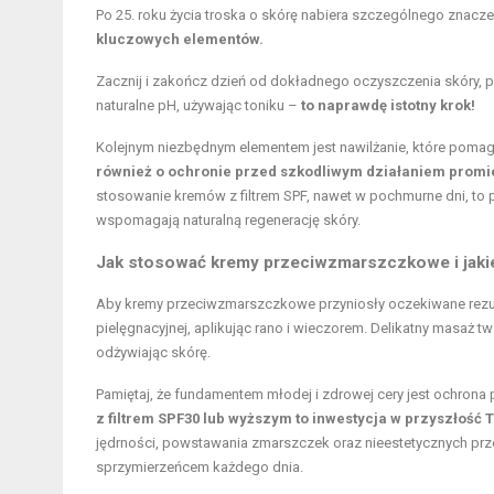
Po 25. roku życia troska o skórę nabiera szczególnego znacze
kluczowych elementów.
Zacznij i zakończ dzień od dokładnego oczyszczenia skóry, po
naturalne pH, używając toniku –
to naprawdę istotny krok!
Kolejnym niezbędnym elementem jest nawilżanie, które pomaga
również o ochronie przed szkodliwym działaniem promien
stosowanie kremów z filtrem SPF, nawet w pochmurne dni, to p
wspomagają naturalną regenerację skóry.
Jak stosować kremy przeciwzmarszczkowe i jaki
Aby kremy przeciwzmarszczkowe przyniosły oczekiwane rezul
pielęgnacyjnej, aplikując rano i wieczorem. Delikatny masaż t
odżywiając skórę.
Pamiętaj, że fundamentem młodej i zdrowej cery jest ochron
z filtrem SPF30 lub wyższym to inwestycja w przyszłość T
jędrności, powstawania zmarszczek oraz nieestetycznych prze
sprzymierzeńcem każdego dnia.