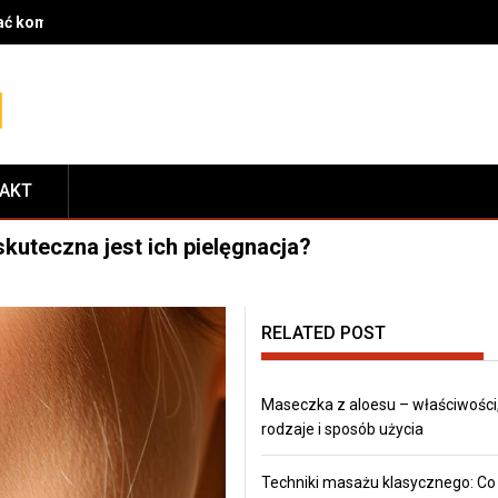
rać komponenty do serwisu i dopasować je do modelu roweru
TAKT
uteczna jest ich pielęgnacja?
RELATED POST
Maseczka z aloesu – właściwości
rodzaje i sposób użycia
Techniki masażu klasycznego: Co