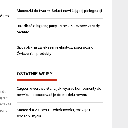
Maseczki do twarzy: Sekret nawilżającej pielęgnacji
ć i co
Jak dbać o higienę jamy ustnej? Kluczowe zasady i
techniki
Sposoby na zwiększenie elastyczności skóry:
Ćwiczenia i produkty
k
OSTATNIE WPISY
Części rowerowe Giant: jak wybrać komponenty do
i do
serwisu i dopasować je do modelu roweru
ą się
e także
Maseczka z aloesu – właściwości, rodzaje i
czone
sposób użycia