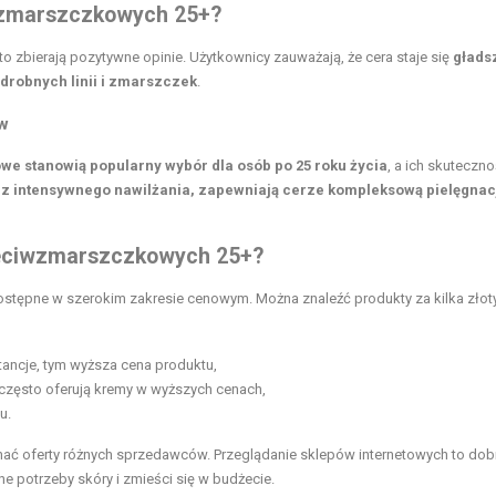
iwzmarszczkowych 25+?
 zbierają pozytywne opinie. Użytkownicy zauważają, że cera staje się
gładsz
 drobnych linii i zmarszczek
.
ów
 stanowią popularny wybór dla osób po 25 roku życia
, a ich skuteczn
cz intensywnego nawilżania, zapewniają cerze kompleksową pielęgnac
zeciwzmarszczkowych 25+?
stępne w szerokim zakresie cenowym. Można znaleźć produkty za kilka złoty
stancje, tym wyższa cena produktu,
u często oferują kremy w wyższych cenach,
u.
nać oferty różnych sprzedawców. Przeglądanie sklepów internetowych to dob
e potrzeby skóry i zmieści się w budżecie.