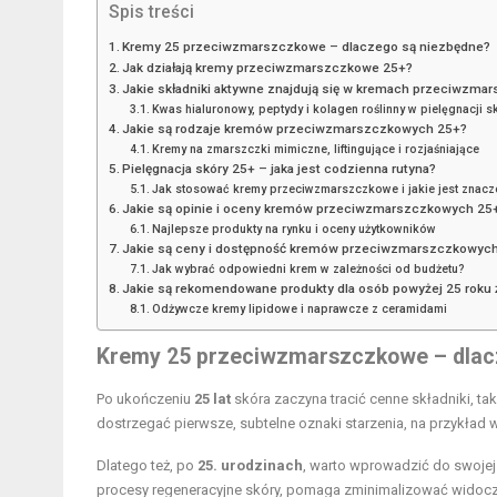
Spis treści
Kremy 25 przeciwzmarszczkowe – dlaczego są niezbędne?
Jak działają kremy przeciwzmarszczkowe 25+?
Jakie składniki aktywne znajdują się w kremach przeciwzm
Kwas hialuronowy, peptydy i kolagen roślinny w pielęgnacji s
Jakie są rodzaje kremów przeciwzmarszczkowych 25+?
Kremy na zmarszczki mimiczne, liftingujące i rozjaśniające
Pielęgnacja skóry 25+ – jaka jest codzienna rutyna?
Jak stosować kremy przeciwzmarszczkowe i jakie jest znacz
Jakie są opinie i oceny kremów przeciwzmarszczkowych 25
Najlepsze produkty na rynku i oceny użytkowników
Jakie są ceny i dostępność kremów przeciwzmarszczkowyc
Jak wybrać odpowiedni krem w zależności od budżetu?
Jakie są rekomendowane produkty dla osób powyżej 25 roku 
Odżywcze kremy lipidowe i naprawcze z ceramidami
Kremy 25 przeciwzmarszczkowe – dlac
Po ukończeniu
25 lat
skóra zaczyna tracić cenne składniki, tak
dostrzegać pierwsze, subtelne oznaki starzenia, na przykład
Dlatego też, po
25. urodzinach
, warto wprowadzić do swoje
procesy regeneracyjne skóry, pomaga zminimalizować widoczn