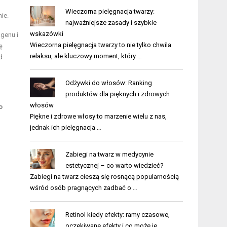
Wieczorna pielęgnacja twarzy:
ie.
najważniejsze zasady i szybkie
wskazówki
genu i
Wieczorna pielęgnacja twarzy to nie tylko chwila
ę
relaksu, ale kluczowy moment, który …
d
Odżywki do włosów: Ranking
produktów dla pięknych i zdrowych
włosów
o
Piękne i zdrowe włosy to marzenie wielu z nas,
jednak ich pielęgnacja …
Zabiegi na twarz w medycynie
estetycznej – co warto wiedzieć?
Zabiegi na twarz cieszą się rosnącą popularnością
wśród osób pragnących zadbać o …
Retinol kiedy efekty: ramy czasowe,
oczekiwane efekty i co może je