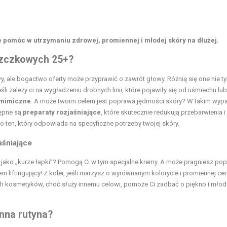
 pomóc w utrzymaniu zdrowej, promiennej i młodej skóry na dłużej.
szczkowych 25+?
, ale bogactwo oferty może przyprawić o zawrót głowy. Różnią się one nie ty
i zależy ci na wygładzeniu drobnych linii, które pojawiły się od uśmiechu lub
 mimiczne
. A może twoim celem jest poprawa jędrności skóry? W takim wyp
tępne są
preparaty rozjaśniające
, które skutecznie redukują przebarwienia i
o ten, który odpowiada na specyficzne potrzeby twojej skóry.
jaśniające
ako „kurze łapki”? Pomogą Ci w tym specjalne kremy. A może pragniesz pop
 liftingujący! Z kolei, jeśli marzysz o wyrównanym kolorycie i promiennej cer
ych kosmetyków, choć służy innemu celowi, pomoże Ci zadbać o piękno i mło
enna rutyna?