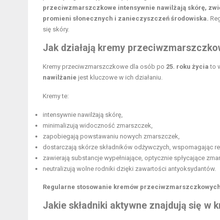
przeciwzmarszczkowe intensywnie nawilżają skórę, zwięk
promieni słonecznych i zanieczyszczeń środowiska.
Reg
się skóry.
Jak działają kremy przeciwzmarszczko
Kremy przeciwzmarszczkowe dla osób po
25. roku życia
to 
nawilżanie
jest kluczowe w ich działaniu.
Kremy te:
intensywnie nawilżają skórę,
minimalizują widoczność zmarszczek,
zapobiegają powstawaniu nowych zmarszczek,
dostarczają skórze składników odżywczych, wspomagając re
zawierają substancje wypełniające, optycznie spłycające zmar
neutralizują wolne rodniki dzięki zawartości antyoksydantów.
Regularne stosowanie kremów przeciwzmarszczkowych t
Jakie składniki aktywne znajdują się 