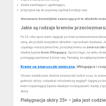
działa nawilżająco i ujędrniająco,
przyczynia się do poprawy ogólnej kondycji cery.
Stosowanie kosmetyków zawierających te składniki może
Jakie są rodzaje kremów przeciwzmar
Po 25. roku życia warto sięgnąć po krem przeciwzmarszczkowy
ceną, ale przede wszystkim składem i sposobem działania. Jeśl
częstego marszczenia brwi, poszukaj kremu na
zmarszczki
idealny będzie
krem liftingujący
. Oprócz tego, na rynku dos
pomagają wyrównać koloryt cery. Pamiętaj, że najlepszy krem t
Kremy na zmarszczki mimiczne
, liftingujące i roz
Chcesz zredukować drobne zmarszczki wokół oczu, te znane j
jędrność skóry i odzyskać młodzieńczy wygląd? Sięgnij po krem
krem rozjaśniający będzie idealnym rozwiązaniem. Każdy z t
skóry.
Pielęgnacja skóry 25+ – jaka jest codzi