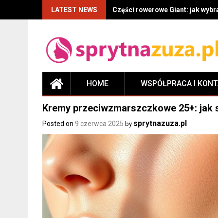
LATEST NEWS
Części rowerowe Giant: jak wyb
HOME
WSPÓŁPRACA I KON
Kremy przeciwzmarszczkowe 25+: jak sk
sprytnazuza.pl
Posted on
9 czerwca 2025
by