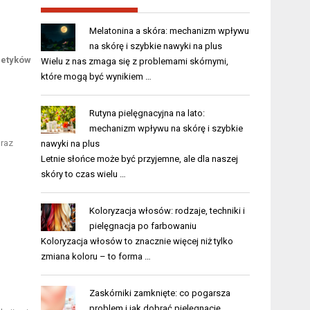
Melatonina a skóra: mechanizm wpływu
na skórę i szybkie nawyki na plus
etyków
Wielu z nas zmaga się z problemami skórnymi,
które mogą być wynikiem …
Rutyna pielęgnacyjna na lato:
mechanizm wpływu na skórę i szybkie
oraz
nawyki na plus
Letnie słońce może być przyjemne, ale dla naszej
skóry to czas wielu …
Koloryzacja włosów: rodzaje, techniki i
pielęgnacja po farbowaniu
Koloryzacja włosów to znacznie więcej niż tylko
zmiana koloru – to forma …
Zaskórniki zamknięte: co pogarsza
problem i jak dobrać pielęgnację