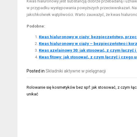
Kwas hialuronowy jest substancją dobrze przebadaną i uznawan
w przypadku występowania powyższych przeciwwskazań. Nale
jakichkolwiek wątpliwości. Warto zauważyć, że kwas hialuro
Podobne:
Kwas hialuronowy w ciąży: bezpieczeństwo, przec
Kwas hialuronowy w ciąży – bezpieczeństwo i kor
Kwas azelainowy 30: jak stosować, z czym łączyć i
Kwas fitowy: jak stosować, z czym łączyć i czego u
Posted in
Składniki aktywne w pielęgnacji
Nawigacja
Rolowanie się kosmetyków bez spf: jak stosować, z czym łąc
wpisu
unikać