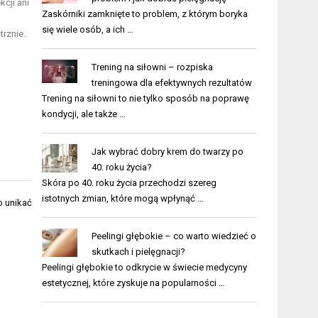
cji ani
Zaskórniki zamknięte to problem, z którym boryka
u
się wiele osób, a ich …
rznie.
Trening na siłowni – rozpiska
treningowa dla efektywnych rezultatów
Trening na siłowni to nie tylko sposób na poprawę
kondycji, ale także …
Jak wybrać dobry krem do twarzy po
40. roku życia?
Skóra po 40. roku życia przechodzi szereg
istotnych zmian, które mogą wpłynąć …
o unikać
Peelingi głębokie – co warto wiedzieć o
skutkach i pielęgnacji?
Peelingi głębokie to odkrycie w świecie medycyny
estetycznej, które zyskuje na popularności …