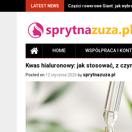
LATEST NEWS
Części rowerowe Giant: jak wyb
HOME
WSPÓŁPRACA I KON
Kwas hialuronowy: jak stosować, z czym
sprytnazuza.pl
Posted on
12 stycznia 2026
by