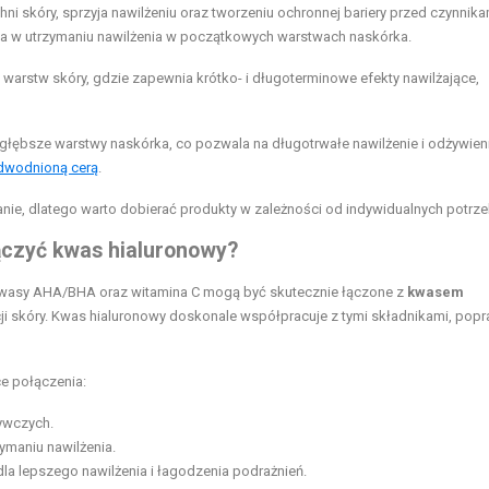
i skóry, sprzyja nawilżeniu oraz tworzeniu ochronnej bariery przed czynnika
cia w utrzymaniu nawilżenia w początkowych warstwach naskórka.
arstw skóry, gdzie zapewnia krótko- i długoterminowe efekty nawilżające,
głębsze warstwy naskórka, co pozwala na długotrwałe nawilżenie i odżywien
dwodnioną cerą
.
nie, dlatego warto dobierać produkty w zależności od indywidualnych potrze
ączyć kwas hialuronowy?
nol, kwasy AHA/BHA oraz witamina C mogą być skutecznie łączone z
kwasem
ji skóry. Kwas hialuronowy doskonale współpracuje z tymi składnikami, popr
e połączenia:
żywczych.
ymaniu nawilżenia.
la lepszego nawilżenia i łagodzenia podrażnień.