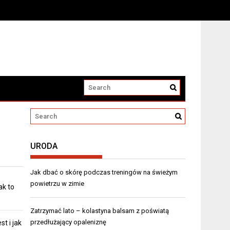
URODA
Jak dbać o skórę podczas treningów na świeżym
powietrzu w zimie
ak to
Zatrzymać lato – kolastyna balsam z poświatą
przedłużający opaleniznę
st i jak