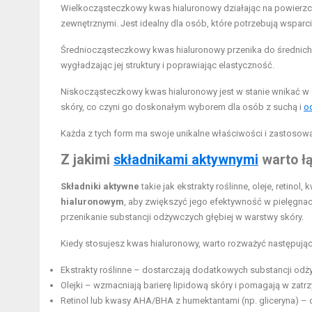
Wielkocząsteczkowy kwas hialuronowy działając na powierzchn
zewnętrznymi. Jest idealny dla osób, które potrzebują wspar
Średniocząsteczkowy kwas hialuronowy przenika do średnich w
wygładzając jej struktury i poprawiając elastyczność.
Niskocząsteczkowy kwas hialuronowy jest w stanie wnikać w 
skóry, co czyni go doskonałym wyborem dla osób z suchą i
o
Każda z tych form ma swoje unikalne właściwości i zastosowa
Z jakimi
składnikami aktywnymi
warto ł
Składniki aktywne
takie jak ekstrakty roślinne, oleje, reti
hialuronowym
, aby zwiększyć jego efektywność w pielęgnac
przenikanie substancji odżywczych głębiej w warstwy skóry.
Kiedy stosujesz kwas hialuronowy, warto rozważyć następując
Ekstrakty roślinne – dostarczają dodatkowych substancji od
Olejki – wzmacniają barierę lipidową skóry i pomagają w zatrz
Retinol lub kwasy AHA/BHA z humektantami (np. gliceryna) – d