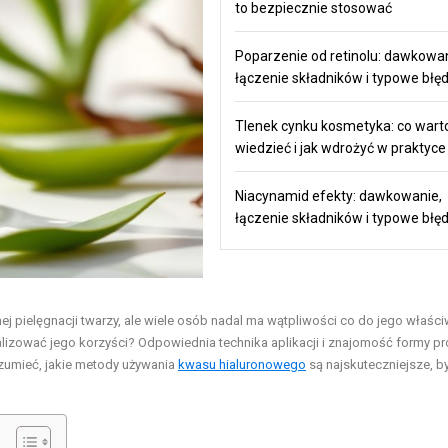
to bezpiecznie stosować
Poparzenie od retinolu: dawkowan
łączenie składników i typowe błę
Tlenek cynku kosmetyka: co wart
wiedzieć i jak wdrożyć w praktyce
Niacynamid efekty: dawkowanie,
łączenie składników i typowe błę
j pielęgnacji twarzy, ale wiele osób nadal ma wątpliwości co do jego właśc
alizować jego korzyści? Odpowiednia technika aplikacji i znajomość formy p
zumieć, jakie metody używania
kwasu hialuronowego
są najskuteczniejsze, b