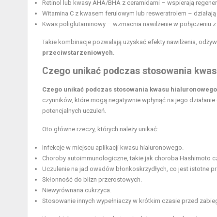
Retinol lub kwasy AHA/BHA z ceramidami – wspierają regenera
Witamina C z kwasem ferulowym lub resweratrolem – działają 
Kwas poliglutaminowy – wzmacnia nawilżenie w połączeniu 
Takie kombinacje pozwalają uzyskać efekty nawilżenia, odżywi
przeciwstarzeniowych
.
Czego unikać podczas stosowania kwas
Czego unikać podczas stosowania kwasu hialuronowego
czynników, które mogą negatywnie wpłynąć na jego działani
potencjalnych uczuleń.
Oto główne rzeczy, których należy unikać:
Infekcje w miejscu aplikacji kwasu hialuronowego.
Choroby autoimmunologiczne, takie jak choroba Hashimoto cz
Uczulenie na jad owadów błonkoskrzydłych, co jest istotne pr
Skłonność do blizn przerostowych.
Niewyrównana cukrzyca.
Stosowanie innych wypełniaczy w krótkim czasie przed zabie