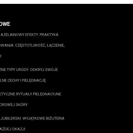
OWE
AZELAINOWY EFEKTY: PRAKTYKA
WANIA: CZĘSTOTLIWOŚĆ, ŁĄCZENIE,
Y
ZNE TYPY URODY: ODKRYJ SWOJE
LNE CECHY I PIELĘGNACJĘ
TYCZNE RYTUAŁY PIELĘGNACYJNE
ZDROWEJ SKÓRY
 JUBILERSKI: WYJĄTKOWE BIŻUTERIA
AŻDEJ OKAZJI