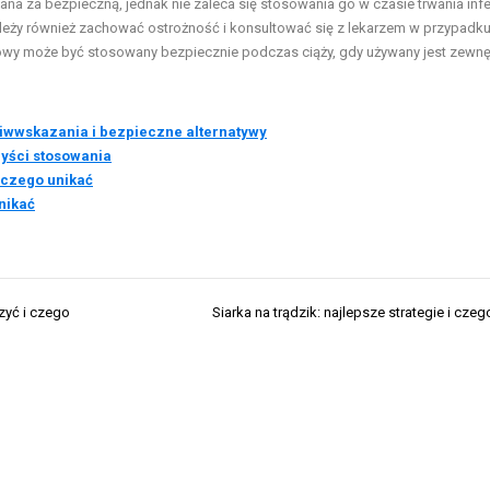
a za bezpieczną, jednak nie zaleca się stosowania go w czasie trwania infek
ży również zachować ostrożność i konsultować się z lekarzem w przypadk
nowy może być stosowany bezpiecznie podczas ciąży, gdy używany jest zewnęt
iwwskazania i bezpieczne alternatywy
zyści stosowania
 czego unikać
nikać
zyć i czego
Siarka na trądzik: najlepsze strategie i czeg