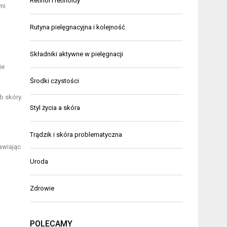
Retinol i retinoidy
mi
Rutyna pielęgnacyjna i kolejność
Składniki aktywne w pielęgnacji
ie
Środki czystości
b skóry.
Styl życia a skóra
Trądzik i skóra problematyczna
awiając
Uroda
Zdrowie
POLECAMY