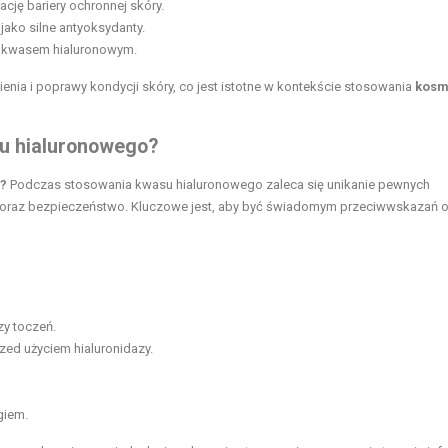
cję bariery ochronnej skóry.
jako silne antyoksydanty.
z kwasem hialuronowym.
enia i poprawy kondycji skóry, co jest istotne w kontekście stosowania
kosm
u hialuronowego?
?
Podczas stosowania kwasu hialuronowego zaleca się unikanie pewnych
e oraz bezpieczeństwo. Kluczowe jest, aby być świadomym przeciwwskazań 
y toczeń.
zed użyciem hialuronidazy.
giem.