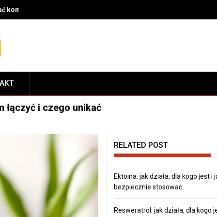
rać komponenty do serwisu i dopasować je do modelu roweru
TAKT
 łączyć i czego unikać
RELATED POST
Ektoina: jak działa, dla kogo jest i j
bezpiecznie stosować
Resweratrol: jak działa, dla kogo je