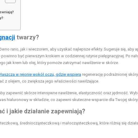
pewniają?
y?
gnacji
twarzy?
no rano, jak i wieczorem, aby uzyskać najlepsze efekty. Sugeruje się, aby a
re powinno być pierwszym krokiem w codziennej rutynie pielęgnacyjnej. Po nał
go jak krem lub olej, który pomoże zatrzymać nawilżenie w skórze.
właszcza w rejonie wokół oczu, gdzie wspiera
regenerację podrażnionej skóry
ać z olejem, co zwiększa jego właściwości nawilżające.
by zapewnić skórze intensywne nawilżenie, elastyczność oraz jędrność. Wyb
kwas hialuronowy w składzie, co zapewni skuteczne wsparcie dla Twojej skóry
 i jakie działanie zapewniają?
teczkową, średniocząsteczkową i małocząsteczkową, które różnią się dział