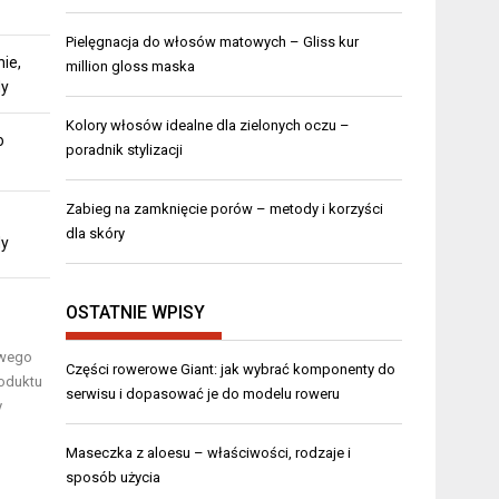
Pielęgnacja do włosów matowych – Gliss kur
ie,
million gloss maska
dy
Kolory włosów idealne dla zielonych oczu –
o
poradnik stylizacji
Zabieg na zamknięcie porów – metody i korzyści
dla skóry
dy
OSTATNIE WPISY
iwego
Części rowerowe Giant: jak wybrać komponenty do
roduktu
serwisu i dopasować je do modelu roweru
y
Maseczka z aloesu – właściwości, rodzaje i
sposób użycia