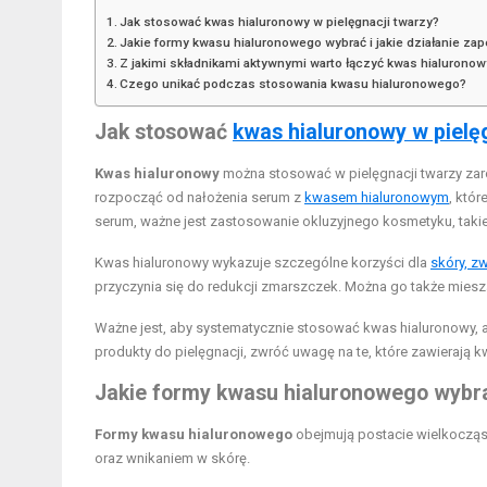
Jak stosować kwas hialuronowy w pielęgnacji twarzy?
Jakie formy kwasu hialuronowego wybrać i jakie działanie za
Z jakimi składnikami aktywnymi warto łączyć kwas hialuronow
Czego unikać podczas stosowania kwasu hialuronowego?
Jak stosować
kwas hialuronowy w pielę
Kwas hialuronowy
można stosować w pielęgnacji twarzy zarów
rozpocząć od nałożenia serum z
kwasem hialuronowym
, któ
serum, ważne jest zastosowanie okluzyjnego kosmetyku, takie
Kwas hialuronowy wykazuje szczególne korzyści dla
skóry, z
przyczynia się do redukcji zmarszczek. Można go także miesz
Ważne jest, aby systematycznie stosować kwas hialuronowy, a
produkty do pielęgnacji, zwróć uwagę na te, które zawierają 
Jakie formy kwasu hialuronowego wybrać
Formy kwasu hialuronowego
obejmują postacie wielkocząs
oraz wnikaniem w skórę.