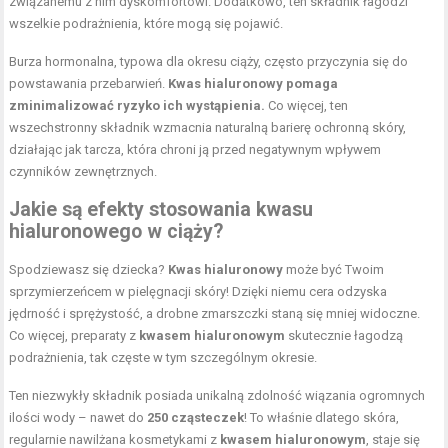
związanemu z nim dyskomfortowi. Dodatkowo, ten składnik łagodzi
wszelkie podrażnienia, które mogą się pojawić.
Burza hormonalna, typowa dla okresu ciąży, często przyczynia się do
powstawania przebarwień.
Kwas hialuronowy pomaga
zminimalizować ryzyko ich wystąpienia.
Co więcej, ten
wszechstronny składnik wzmacnia naturalną barierę ochronną skóry,
działając jak tarcza, która chroni ją przed negatywnym wpływem
czynników zewnętrznych.
Jakie są efekty stosowania kwasu
hialuronowego w ciąży?
Spodziewasz się dziecka?
Kwas hialuronowy
może być Twoim
sprzymierzeńcem w pielęgnacji skóry! Dzięki niemu cera odzyska
jędrność i sprężystość, a drobne zmarszczki staną się mniej widoczne.
Co więcej, preparaty z
kwasem hialuronowym
skutecznie łagodzą
podrażnienia, tak częste w tym szczególnym okresie.
Ten niezwykły składnik posiada unikalną zdolność wiązania ogromnych
ilości wody – nawet do
250 cząsteczek
! To właśnie dlatego skóra,
regularnie nawilżana kosmetykami z
kwasem hialuronowym
, staje się