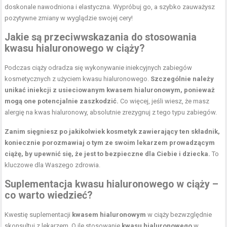
doskonale nawodniona i elastyczna. Wypróbuj go, a szybko zauważysz
pozytywne zmiany w wyglądzie swojej cery!
Jakie są przeciwwskazania do stosowania
kwasu hialuronowego w ciąży?
Podczas ciąży odradza się wykonywanie iniekcyjnych zabiegów
kosmetycznych z użyciem kwasu hialuronowego.
Szczególnie należy
unikać iniekcji z usieciowanym kwasem hialuronowym, ponieważ
mogą one potencjalnie zaszkodzić.
Co więcej, jeśli wiesz, że masz
alergię na kwas hialuronowy, absolutnie zrezygnuj z tego typu zabiegów.
Zanim sięgniesz po jakikolwiek kosmetyk zawierający ten składnik,
koniecznie porozmawiaj o tym ze swoim lekarzem prowadzącym
ciążę, by upewnić się, że jest to bezpieczne dla Ciebie i dziecka.
To
kluczowe dla Waszego zdrowia.
Suplementacja kwasu hialuronowego w ciąży –
co warto wiedzieć?
Kwestię suplementacji
kwasem hialuronowym
w ciąży bezwzględnie
skonsultuj z lekarzem. O ile stosowanie
kwasu hialuronowego
w