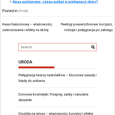
Kwas azelainowy: czego unikać w pielęgnacji skóry?
Posted in
Uroda
Nawigacja
Kwas hialuronowy – właściwości,
Peelingi powierzchniowe: korzyści,
wpisu
zastosowanie i efekty na skórę
rodzaje i pielęgnacja po zabiegu
URODA
Pielęgnacja twarzy nastolatków – kluczowe zasady i
błędy do unikania
Domowe kosmetyki: Przepisy, zalety i naturalne
składniki
Drożdże na włosy – właściwości, korzyści i efekty