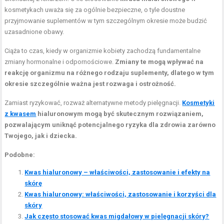
kosmetykach uważa się za ogólnie bezpieczne, o tyle doustne
przyjmowanie suplementów w tym szczególnym okresie może budzić
uzasadnione obawy.
Ciąża to czas, kiedy w organizmie kobiety zachodzą fundamentalne
zmiany hormonalne i odpornościowe.
Zmiany te mogą wpływać na
reakcję organizmu na różnego rodzaju suplementy, dlatego w tym
okresie szczególnie ważna jest rozwaga i ostrożność.
Zamiast ryzykować, rozważ alternatywne metody pielęgnacji.
Kosmetyki
z kwasem
hialuronowym mogą być skutecznym rozwiązaniem,
pozwalającym uniknąć potencjalnego ryzyka dla zdrowia zarówno
Twojego, jak i dziecka.
Podobne:
Kwas hialuronowy – właściwości, zastosowanie i efekty na
skórę
Kwas hialuronowy: właściwości, zastosowanie i korzyści dla
skóry
Jak często stosować kwas migdałowy w pielęgnacji skóry?