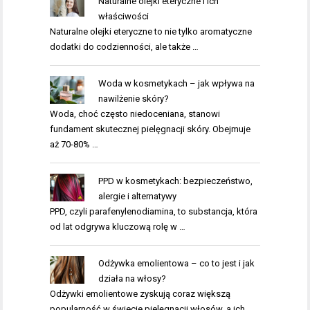
Naturalne olejki eteryczne i ich
właściwości
Naturalne olejki eteryczne to nie tylko aromatyczne
dodatki do codzienności, ale także …
Woda w kosmetykach – jak wpływa na
nawilżenie skóry?
Woda, choć często niedoceniana, stanowi
fundament skutecznej pielęgnacji skóry. Obejmuje
aż 70-80% …
PPD w kosmetykach: bezpieczeństwo,
alergie i alternatywy
PPD, czyli parafenylenodiamina, to substancja, która
od lat odgrywa kluczową rolę w …
Odżywka emolientowa – co to jest i jak
działa na włosy?
Odżywki emolientowe zyskują coraz większą
popularność w świecie pielęgnacji włosów, a ich …