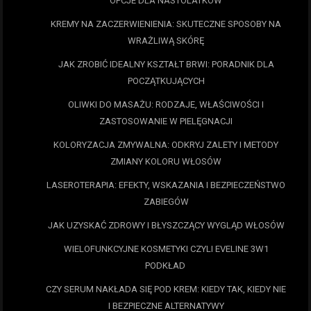
OPCJE DLA NASTOLATKÓW
KREMY NA ZACZERWIENIENIA: SKUTECZNE SPOSOBY NA
WRAŻLIWĄ SKÓRĘ
JAK ZROBIĆ IDEALNY KSZTAŁT BRWI: PORADNIK DLA
POCZĄTKUJĄCYCH
OLIWKI DO MASAŻU: RODZAJE, WŁAŚCIWOŚCI I
ZASTOSOWANIE W PIELĘGNACJI
KOLORYZACJA ZMYWALNA: ODKRYJ ZALETY I METODY
ZMIANY KOLORU WŁOSÓW
LASEROTERAPIA: EFEKTY, WSKAZANIA I BEZPIECZEŃSTWO
ZABIEGÓW
JAK UZYSKAĆ ZDROWY I BŁYSZCZĄCY WYGLĄD WŁOSÓW
WIELOFUNKCYJNE KOSMETYKI CZYLI EVELINE 3W1
PODKŁAD
CZY SERUM NAKŁADA SIĘ POD KREM: KIEDY TAK, KIEDY NIE
I BEZPIECZNE ALTERNATYWY