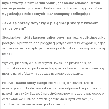
mycia twarzy
, a także
serum redukujące niedoskonałości, w tym
serum przeciwtrądzikowe
. Dodatkowo, skuteczne mogą okazać się
wygładzające żele do mycia
oraz
szampony peelingujące
.
Jakie są porady dotyczące pielęgnacji skóry z kwasem
salicylowym?
Stosując kosmetyki z
kwasem salicylowym
, pamiętaj o delikatności. Na
początek, wprowadź je do pielęgnacji jedynie dwa razy w tygodniu, dając
skórze szansę na adaptację do nowego składnika i obserwuj uważnie jej
reakcje.
Wybieraj preparaty o niskim stężeniu kwasu, na przykład
1%
, co
zminimalizuje ryzyko podrażnień. Najlepiej aplikować go wieczorem, aby
mógł działać efektywnie podczas nocnego odpoczynku.
Po użyciu
kwasu salicylowego
, nie zapomnij o nałożeniu kremu
nawilżającego – to kluczowe dla utrzymania odpowiedniego poziomu
nawodnienia skóry. Szczególną ostrożność powinny zachować osoby o
cerze wrażliwej i unikać łączenia go z innymi silnymi kwasami, by
zapobiec zaczerwienieniom i podrażnieniom.