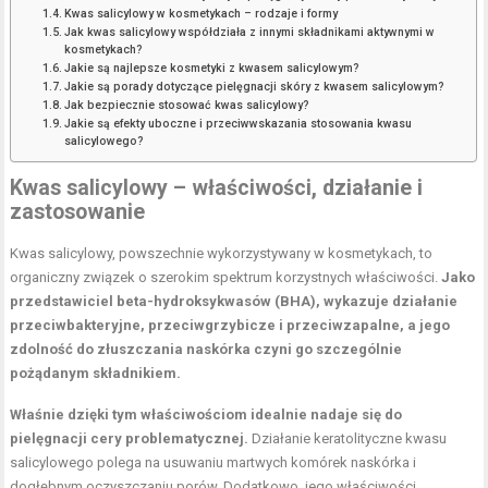
Kwas salicylowy w kosmetykach – rodzaje i formy
Jak kwas salicylowy współdziała z innymi składnikami aktywnymi w
kosmetykach?
Jakie są najlepsze kosmetyki z kwasem salicylowym?
Jakie są porady dotyczące pielęgnacji skóry z kwasem salicylowym?
Jak bezpiecznie stosować kwas salicylowy?
Jakie są efekty uboczne i przeciwwskazania stosowania kwasu
salicylowego?
Kwas salicylowy – właściwości, działanie i
zastosowanie
Kwas salicylowy, powszechnie wykorzystywany w kosmetykach, to
organiczny związek o szerokim spektrum korzystnych właściwości.
Jako
przedstawiciel beta-hydroksykwasów (BHA), wykazuje działanie
przeciwbakteryjne, przeciwgrzybicze i przeciwzapalne, a jego
zdolność do złuszczania naskórka czyni go szczególnie
pożądanym składnikiem.
Właśnie dzięki tym właściwościom idealnie nadaje się do
pielęgnacji cery problematycznej.
Działanie keratolityczne kwasu
salicylowego polega na usuwaniu martwych komórek naskórka i
dogłębnym oczyszczaniu porów. Dodatkowo, jego właściwości