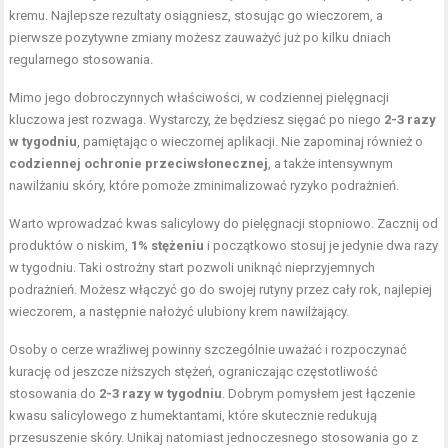
kremu. Najlepsze rezultaty osiągniesz, stosując go wieczorem, a
pierwsze pozytywne zmiany możesz zauważyć już po kilku dniach
regularnego stosowania.
Mimo jego dobroczynnych właściwości, w codziennej pielęgnacji
kluczowa jest rozwaga. Wystarczy, że będziesz sięgać po niego
2-3 razy
w tygodniu
, pamiętając o wieczornej aplikacji. Nie zapominaj również o
codziennej ochronie przeciwsłonecznej
, a także intensywnym
nawilżaniu skóry, które pomoże zminimalizować ryzyko podrażnień.
Warto wprowadzać kwas salicylowy do pielęgnacji stopniowo. Zacznij od
produktów o niskim,
1% stężeniu
i początkowo stosuj je jedynie dwa razy
w tygodniu. Taki ostrożny start pozwoli uniknąć nieprzyjemnych
podrażnień. Możesz włączyć go do swojej rutyny przez cały rok, najlepiej
wieczorem, a następnie nałożyć ulubiony krem nawilżający.
Osoby o cerze wrażliwej powinny szczególnie uważać i rozpoczynać
kurację od jeszcze niższych stężeń, ograniczając częstotliwość
stosowania do
2-3 razy w tygodniu
. Dobrym pomysłem jest łączenie
kwasu salicylowego z humektantami, które skutecznie redukują
przesuszenie skóry. Unikaj natomiast jednoczesnego stosowania go z