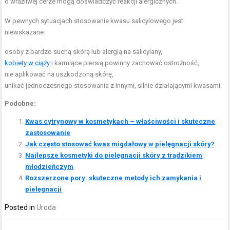
o wrażliwej cerze mogą doświadczyć reakcji alergicznych.
W pewnych sytuacjach stosowanie kwasu salicylowego jest
niewskazane:
osoby z bardzo suchą skórą lub alergią na salicylany,
kobiety w ciąży
i karmiące piersią powinny zachować ostrożność,
nie aplikować na uszkodzoną skórę,
unikać jednoczesnego stosowania z innymi, silnie działającymi kwasami.
Podobne:
Kwas cytrynowy w kosmetykach – właściwości i skuteczne
zastosowanie
Jak często stosować kwas migdałowy w pielęgnacji skóry?
Najlepsze kosmetyki do pielęgnacji skóry z trądzikiem
młodzieńczym
Rozszerzone pory: skuteczne metody ich zamykania i
pielęgnacji
Posted in
Uroda