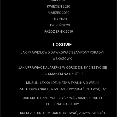
MAJ 2020
KWIECIEŃ 2020
MARZEC 2020
LUTY 2020
STYCZEŃ 2020
PAŹDZIERNIK 2019
LOSOWE
JAK PRAWIDŁOWO DAWKOWAĆ SZAMPON? PORADY I
WSKAZÓWKI
JAK UPRAWIAĆ KALAREPKĘ W OGRODZIE, BY CIESZYĆ SIĘ
JEJ SMAKIEM NA DŁUŻEJ?
MUŚLIN: LEKKA I DELIKATNA TKANINA O WIELU
ZASTOSOWANIACH W MODZIE I WYPOSAŻENIU WNĘTRZ
JAK SKUTECZNIE WALCZYĆ Z WĄGRAMI? PORADY I
PIELĘGNACJA SKÓRY
KREM Z RETINOLEM: JAK STOSOWAĆ, Z CZYM ŁĄCZYĆ I