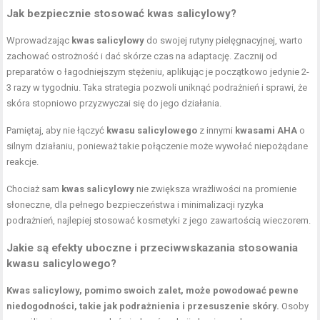
Jak bezpiecznie stosować kwas salicylowy?
Wprowadzając
kwas salicylowy
do swojej rutyny pielęgnacyjnej, warto
zachować ostrożność i dać skórze czas na adaptację. Zacznij od
preparatów o łagodniejszym stężeniu, aplikując je początkowo jedynie 2-
3 razy w tygodniu. Taka strategia pozwoli uniknąć podrażnień i sprawi, że
skóra stopniowo przyzwyczai się do jego działania.
Pamiętaj, aby nie łączyć
kwasu salicylowego
z innymi
kwasami AHA
o
silnym działaniu, ponieważ takie połączenie może wywołać niepożądane
reakcje.
Chociaż sam
kwas salicylowy
nie zwiększa wrażliwości na promienie
słoneczne, dla pełnego bezpieczeństwa i minimalizacji ryzyka
podrażnień, najlepiej stosować kosmetyki z jego zawartością wieczorem.
Jakie są efekty uboczne i przeciwwskazania stosowania
kwasu salicylowego?
Kwas salicylowy, pomimo swoich zalet, może powodować pewne
niedogodności, takie jak podrażnienia i przesuszenie skóry.
Osoby