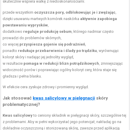
skutecznie wspiera walkę z niedoskonałościami.
przede wszystkim
oczyszcza pory, odblokowując je i zwężając
,
dzięki usuwaniu martwych komórek naskórka
aktywnie zapobiega
powstawaniu wyprysków
,
dodatkowo
reguluje produkcję sebum
, którego nadmiar często
prowadzi do problemów skórnych,
co więcej
przyspiesza gojenie się podrażnień
,
ponadto
redukuje przebarwienia i ślady po trądziku
, wyrównując
koloryt skóry i nadając jej jednolity wygląd,
w rezultacie
pomaga w redukcji blizn potrądzikowych
, zmniejszając
widoczność porów i poprawiając ogólny koloryt cery, która staje się
gładsza i pełna blasku.
W efekcie cera zyskuje zdrowy i promienny wygląd.
Jak stosować
kwas salicylowy w pielęgnacji
skóry
problematycznej?
Kwas salicylowy
to ceniony składnik w pielęgnacji skóry, szczególnie tej
z problemami. Aby w pełni wykorzystać jego potencjał, nakładaj go na
dokładnie oczyszczoną i stonizowaną skórę, zawsze przed aplikacją