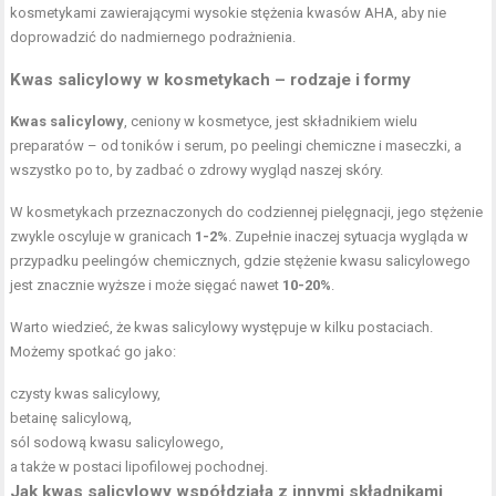
kosmetykami zawierającymi wysokie stężenia kwasów AHA, aby nie
doprowadzić do nadmiernego podrażnienia.
Kwas salicylowy w kosmetykach – rodzaje i formy
Kwas salicylowy
, ceniony w kosmetyce, jest składnikiem wielu
preparatów – od toników i serum, po peelingi chemiczne i maseczki, a
wszystko po to, by zadbać o zdrowy wygląd naszej skóry.
W kosmetykach przeznaczonych do codziennej pielęgnacji, jego stężenie
zwykle oscyluje w granicach
1-2%
. Zupełnie inaczej sytuacja wygląda w
przypadku peelingów chemicznych, gdzie stężenie kwasu salicylowego
jest znacznie wyższe i może sięgać nawet
10-20%
.
Warto wiedzieć, że kwas salicylowy występuje w kilku postaciach.
Możemy spotkać go jako:
czysty kwas salicylowy,
betainę salicylową,
sól sodową kwasu salicylowego,
a także w postaci lipofilowej pochodnej.
Jak kwas salicylowy współdziała z innymi składnikami