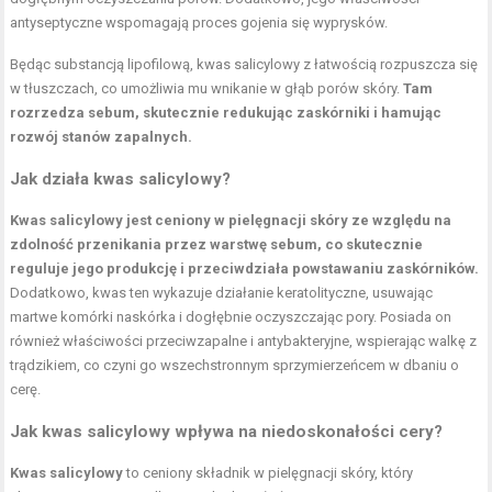
antyseptyczne wspomagają proces gojenia się wyprysków.
Będąc substancją lipofilową, kwas salicylowy z łatwością rozpuszcza się
w tłuszczach, co umożliwia mu wnikanie w głąb porów skóry.
Tam
rozrzedza sebum, skutecznie redukując zaskórniki i hamując
rozwój stanów zapalnych.
Jak działa kwas salicylowy?
Kwas salicylowy jest ceniony w pielęgnacji skóry ze względu na
zdolność przenikania przez warstwę sebum, co skutecznie
reguluje jego produkcję i przeciwdziała powstawaniu zaskórników.
Dodatkowo, kwas ten wykazuje działanie keratolityczne, usuwając
martwe komórki naskórka i dogłębnie oczyszczając pory. Posiada on
również właściwości przeciwzapalne i antybakteryjne, wspierając walkę z
trądzikiem, co czyni go wszechstronnym sprzymierzeńcem w dbaniu o
cerę.
Jak kwas salicylowy wpływa na niedoskonałości cery?
Kwas salicylowy
to ceniony składnik w pielęgnacji skóry, który