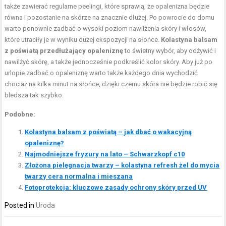
także zawierać regularne peelingi, które sprawią, że opalenizna będzie
równa i pozostanie na skórze na znacznie dłużej. Po powrocie do domu
warto ponownie zadbać o wysoki poziom nawilżenia skóry i włosów,
które utraciły je w wyniku dużej ekspozycji na słońce.
Kolastyna balsam
z poświatą przedłużający opaleniznę
to świetny wybór, aby odżywić i
nawilżyć skórę, a także jednocześnie podkreślić kolor skóry. Aby już po
urlopie zadbać o opaleniznę warto także każdego dnia wychodzić
chociaż na kilka minut na słońce, dzięki czemu skóra nie będzie robić się
bledsza tak szybko.
Podobne:
Kolastyna balsam z poświatą – jak dbać o wakacyjną
opaleniznę?
Najmodniejsze fryzury na lato – Schwarzkopf c10
Złożona pielęgnacja twarzy – kolastyna refresh żel do mycia
twarzy cera normalna i mieszana
Fotoprotekcja: kluczowe zasady ochrony skóry przed UV
Posted in
Uroda