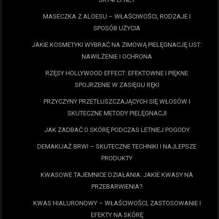
MASECZKA Z ALOESU – WŁAŚCIWOŚCI, RODZAJE I
SPOSÓB UŻYCIA
JAKIE KOSMETYKI WYBRAĆ NA ZIMOWĄ PIELĘGNACJĘ UST:
NAWILŻENIE I OCHRONA
RZĘSY HOLLYWOOD EFFECT: EFEKTOWNE I PIĘKNE
SPOJRZENIE W ZASIĘGU RĘKI
PRZYCZYNY PRZETŁUSZCZAJĄCYCH SIĘ WŁOSÓW I
SKUTECZNE METODY PIELĘGNACJI
JAK ZADBAĆ O SKÓRĘ PODCZAS LETNIEJ POGODY
DEMAKIJAŻ BRWI – SKUTECZNE TECHNIKI I NAJLEPSZE
PRODUKTY
KWASOWE TAJEMNICE DZIAŁANIA: JAKIE KWASY NA
PRZEBARWIENIA?
KWAS HIALURONOWY – WŁAŚCIWOŚCI, ZASTOSOWANIE I
EFEKTY NA SKÓRĘ