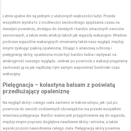
Letnie upalne dni są jednymi z ulubionych większości ludzi. Przede
wszystkim wynika to z możliwości swobodnego spędzania czasu na
świeżym powietrzu, dostępu do świeżych i bardzo smacznych owoców
sezonowych, a także wielu atrakcji takich jak wyjazdy wakacyjne. Właśnie
podczas wyjazdów wakacyjnych zmieniamy także nasz wygląd, między
innymi zyskując piękną opaleniznę. Dbając o właściwą ochronę i
pielęgnację skóry, opalenizna może być bardzo ładna i wpływać na
atrakcyjność naszego wyglądu. Jednak po powrocie z wakacji pragniemy
zachować ją na jak najdłużej i tym samym wspominać beztroski czas
wakacyjny.
Pielęgnacja – k
olastyna balsam z poświatą
przedłużający opaleniznę
Na wygląd skóry i całego ciała zarówno w trakcie urlopu, jak i już po
powrocie do swoich codziennych obowiązków ma przede wszystkim
właściwa pielęgnacja. Bardzo ważne jest przygotowanie się do wyjazdu,
między innymi poprzez dogłębne nawilżanie skóry i włosów, a także
wysoki poziom nawodnienia całego ciała. Pielęgnacja skóry powinna