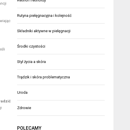
Retinol i retinoidy
ncji
Rutyna pielęgnacyjna i kolejność
wiając
Składniki aktywne w pielęgnacji
Środki czystości
śli
Styl życia a skóra
Trądzik i skóra problematyczna
Uroda
wadzić
y
Zdrowie
POLECAMY