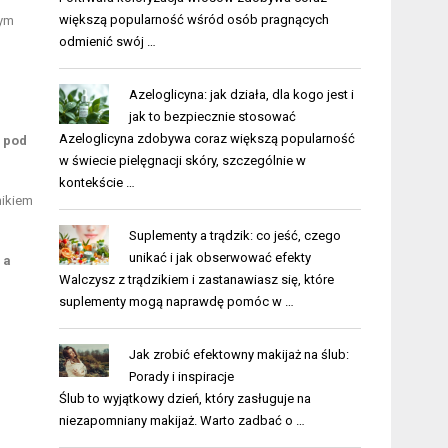
większą popularność wśród osób pragnących
wym
odmienić swój …
Azeloglicyna: jak działa, dla kogo jest i
jak to bezpiecznie stosować
Azeloglicyna zdobywa coraz większą popularność
 pod
w świecie pielęgnacji skóry, szczególnie w
kontekście …
nikiem
Suplementy a trądzik: co jeść, czego
unikać i jak obserwować efekty
 a
Walczysz z trądzikiem i zastanawiasz się, które
suplementy mogą naprawdę pomóc w …
Jak zrobić efektowny makijaż na ślub:
Porady i inspiracje
Ślub to wyjątkowy dzień, który zasługuje na
niezapomniany makijaż. Warto zadbać o …