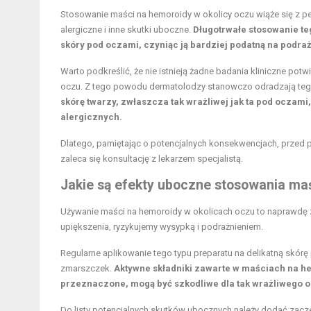
Stosowanie maści na hemoroidy w okolicy oczu wiąże się z 
alergiczne i inne skutki uboczne.
Długotrwałe stosowanie te
skóry pod oczami, czyniąc ją bardziej podatną na podraż
Warto podkreślić, że nie istnieją żadne badania kliniczne po
oczu. Z tego powodu dermatolodzy stanowczo odradzają tego
skórę twarzy, zwłaszcza tak wrażliwej jak ta pod oczami
alergicznych.
Dlatego, pamiętając o potencjalnych konsekwencjach, przed
zaleca się konsultację z lekarzem specjalistą.
Jakie są efekty uboczne stosowania ma
Używanie maści na hemoroidy w okolicach oczu to naprawdę 
upiększenia, ryzykujemy wysypką i podrażnieniem.
Regularne aplikowanie tego typu preparatu na delikatną skórę
zmarszczek.
Aktywne składniki zawarte w maściach na he
przeznaczone, mogą być szkodliwe dla tak wrażliwego 
Do listy potencjalnych skutków ubocznych należy dodać zacze