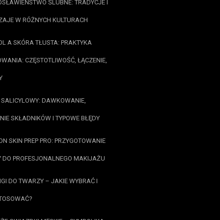
SŁAWIEŃSTWO ŚLUBNE: TRADYCJE I
ZAJE W RÓŻNYCH KULTURACH
OL A SKÓRA TŁUSTA: PRAKTYKA
WANIA: CZĘSTOTLIWOŚĆ, ŁĄCZENIE,
Y
SALICYLOWY: DAWKOWANIE,
NIE SKŁADNIKÓW I TYPOWE BŁĘDY
N SKIN PREP PRO: PRZYGOTOWANIE
 DO PROFESJONALNEGO MAKIJAŻU
NGI DO TWARZY – JAKIE WYBRAĆ I
STOSOWAĆ?