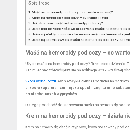
Spis treści
Maść na hemoroidy pod oczy – co warto wiedzieć?
Krem na hemoroidy pod oczy – działanie i skład
Jak stosować maść na hemoroidy pod oczy?
Jakie jest bezpieczeństwo stosowania maści na hemoroidy 
Jakie są efekty uboczne stosowania maści na hemoroidy po
Jakie są alternatywy dla maści na hemoroidy pod oczy: kosm
Maść na hemoroidy pod oczy – co warto
Użycie maści na hemoroidy pod oczy? Brzmi niecodziennie! Z 
Zanim jednak zdecydujesz się na aplikację w tak wrażliwej okol
Skóra wokół oczu
jest niezwykle cienka i podatna na podrażni
przeciwzapalnie i zmniejsza opuchliznę, to inne substan
do niechcianych wyprysków.
Dlatego podchodź do stosowania maści na hemoroidy pod ocz
Krem na hemoroidy pod oczy – działanie
Krem na hemoroidy, choć nietypowo, bywa stosowany pod oc