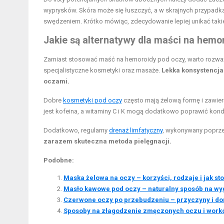
wyprysków. Skóra może się łuszczyć, a w skrajnych przypadk
swędzeniem. Krótko mówiąc, zdecydowanie lepiej unikać tak
Jakie są alternatywy dla maści na hemo
Zamiast stosować maść na hemoroidy pod oczy, warto rozważyć
specjalistyczne kosmetyki oraz masaże.
Lekka konsystencja
oczami.
Dobre
kosmetyki pod oczy
często mają żelową formę i zawier
jest kofeina, a witaminy C i K mogą dodatkowo poprawić kond
Dodatkowo, regularny
drenaż limfatyczny
, wykonywany poprzez
zarazem skuteczna metoda pielęgnacji.
Podobne:
Maska żelowa na oczy – korzyści, rodzaje i jak s
Masło kawowe pod oczy – naturalny sposób na wy
Czerwone oczy po przebudzeniu – przyczyny i d
Sposoby na złagodzenie zmęczonych oczu i work