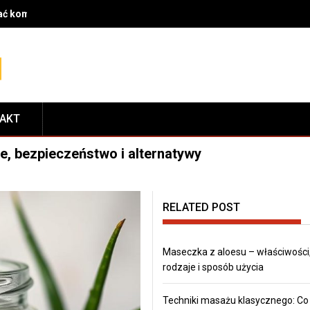
rać komponenty do serwisu i dopasować je do modelu roweru
TAKT
e, bezpieczeństwo i alternatywy
RELATED POST
Maseczka z aloesu – właściwości
rodzaje i sposób użycia
Techniki masażu klasycznego: Co