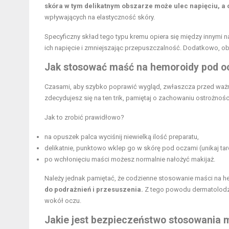
skóra w tym delikatnym obszarze może ulec napięciu, a
wpływających na elastyczność skóry.
Specyficzny skład tego typu kremu opiera się między innymi 
ich napięcie i zmniejszając przepuszczalność. Dodatkowo, o
Jak stosować maść na hemoroidy pod o
Czasami, aby szybko poprawić wygląd, zwłaszcza przed ważn
zdecydujesz się na ten trik, pamiętaj o zachowaniu ostrożnośc
Jak to zrobić prawidłowo?
na opuszek palca wyciśnij niewielką ilość preparatu,
delikatnie, punktowo wklep go w skórę pod oczami (unikaj tarci
po wchłonięciu maści możesz normalnie nałożyć makijaż.
Należy jednak pamiętać, że codzienne stosowanie maści na he
do podrażnień i przesuszenia.
Z tego powodu dermatolodzy
wokół oczu.
Jakie jest bezpieczeństwo stosowania 