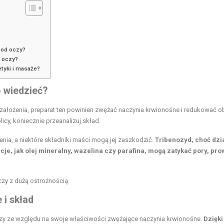
pod oczy?
d oczy?
etyki i masaże?
 wiedzieć?
założenia, preparat ten powinien zwężać naczynia krwionośne i redukować ob
icy, koniecznie przeanalizuj skład.
enia, a niektóre składniki maści mogą jej zaszkodzić.
Tribenozyd, choć dzi
cje, jak olej mineralny, wazelina czy parafina, mogą zatykać pory, pr
y z dużą ostrożnością.
 i skład
zy ze względu na swoje właściwości zwężające naczynia krwionośne.
Dzięki