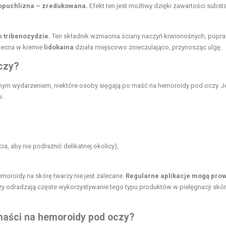
 opuchlizna – zredukowana.
Efekt ten jest możliwy dzięki zawartości substa
na
tribenozydzie.
Ten składnik wzmacnia ściany naczyń krwionośnych, popra
becna w kremie
lidokaina
działa miejscowo znieczulająco, przynosząc ulgę.
czy?
ym wydarzeniem, niektóre osoby sięgają po maść na hemoroidy pod oczy. Je
i.
a, aby nie podrażnić delikatnej okolicy),
moroidy na skórę twarzy nie jest zalecane.
Regularne aplikacje mogą pro
 odradzają częste wykorzystywanie tego typu produktów w pielęgnacji skór
maści na hemoroidy pod oczy?