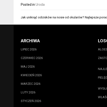
Posted in
Uroda
Nawigacja
Jak uniknąć odcisków na nosie od okularów? Najlepsze pora
wpisu
ARCHIWA
LOS
LIPIEC 2026
ALOES
CZERWIEC 2026
ZASTO
MAJ 2026
NAJLE
KWIECIEŃ 2026
PIELĘ
MARZEC 2026
WYSŁO
LUTY 2026
WŁAŚC
STYCZEŃ 2026