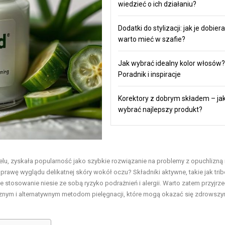
wiedzieć o ich działaniu?
Dodatki do stylizacji: jak je dobiera
warto mieć w szafie?
Jak wybrać idealny kolor włosów?
Poradnik i inspiracje
Korektory z dobrym składem – ja
wybrać najlepszy produkt?
u, zyskała popularność jako szybkie rozwiązanie na problemy z opuchlizną 
awę wyglądu delikatnej skóry wokół oczu? Składniki aktywne, takie jak tri
e stosowanie niesie ze sobą ryzyko podrażnień i alergii. Warto zatem przyjrze
cznym i alternatywnym metodom pielęgnacji, które mogą okazać się zdrowsz