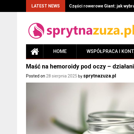
LATEST NEWS
Części rowerowe Giant: jak wyb
HOME
WSPÓŁPRACA I KON
Maść na hemoroidy pod oczy – działani
sprytnazuza.pl
Posted on
28 sierpnia 2025
by