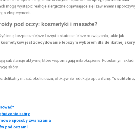
ach mogą wystąpić reakcje alergiczne objawiające się łzawieniem i uporczy
iego eksperymentu.
roidy pod oczy: kosmetyki i masaże?
 inne, bezpieczniejsze i często skuteczniejsze rozwiązania, takie jak
 kosmetyków jest zdecydowanie lepszym wyborem dla delikatnej skóry
ają substancje aktywne, które wspomagają mikrokrążenie. Popularnym skład
ycję skóry.
 delikatny masaż okolic oczu, efektywnie redukuje opuchliznę.
To subtelna,
tosować?
gładzenie skóry
omowe sposoby zwalczania
ów pod oczami