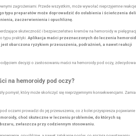
pewnymi zagrożeniami. Przede wszystkim, może wywołać nieprzyjemne reakcj
go typu preparatów może doprowadzić do osłabienia i ścieńczenia deli
nienia, zaczerwienienia i opuchliznę.
twierdzające skuteczność i bezpieczeństwo kremów na hemoroidy w pielęgnacj
 typu praktyki.
Aplikacja maści przeznaczonych do leczenia hemoroi
, jest obarczona ryzykiem przesuszenia, podrażnień, a nawet reakcji
 podjęciem decyzji o zastosowaniu maści na hemoroidy pod oczy, zdecydowa
ści na hemoroidy pod oczy?
zły pomysł, który może skończyć się nieprzyjemnymi konsekwencjami. Zamia
 pod oczami prowadzi do jej przesuszenia, co z kolei przyspiesza pojawianie 
moroidy, choć skuteczne w leczeniu problemów, do których są
obszaru, zwłaszcza przy codziennym stosowaniu.
rwienienie, opuchliznę, a nawet zatykanie porów, co sprzyja powstawaniu