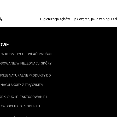
dy
Higienizacja zębów – jak często, jakie zabiegi i za
OWE
 W KOSMETYCE – WŁAŚCIWOŚCI I
SOWANIE W PIELĘGNACJI SKÓRY
PSZE NATURALNE PRODUKTY DO
GNACJI SKÓRY Z TRĄDZIKIEM
DKI SUCHE: ZASTOSOWANIE I
IWOŚCI TEGO PRODUKTU