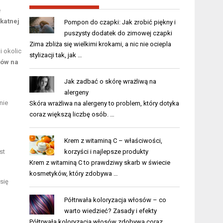
e
katnej
Pompon do czapki: Jak zrobić piękny i
puszysty dodatek do zimowej czapki
Zima zbliża się wielkimi krokami, a nic nie ociepla
i okolic
stylizacji tak, jak …
dów na
Jak zadbać o skórę wrażliwą na
alergeny
nie
Skóra wrażliwa na alergeny to problem, który dotyka
coraz większą liczbę osób. …
Krem z witaminą C – właściwości,
korzyści i najlepsze produkty
st
Krem z witaminą C to prawdziwy skarb w świecie
kosmetyków, który zdobywa …
się
Półtrwała koloryzacja włosów – co
warto wiedzieć? Zasady i efekty
Półtrwała koloryzacja włosów zdobywa coraz