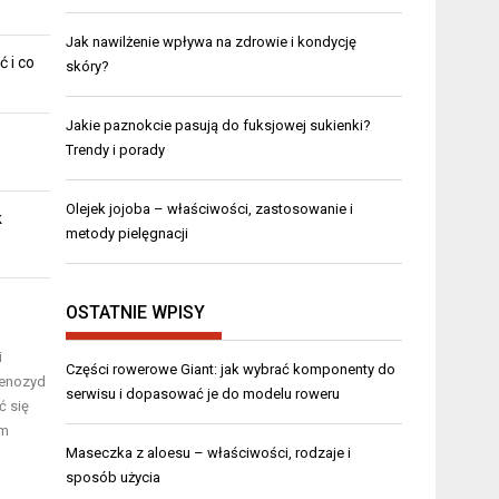
Jak nawilżenie wpływa na zdrowie i kondycję
ć i co
skóry?
Jakie paznokcie pasują do fuksjowej sukienki?
Trendy i porady
Olejek jojoba – właściwości, zastosowanie i
k
metody pielęgnacji
OSTATNIE WPISY
i
Części rowerowe Giant: jak wybrać komponenty do
benozyd
serwisu i dopasować je do modelu roweru
ć się
ym
Maseczka z aloesu – właściwości, rodzaje i
sposób użycia