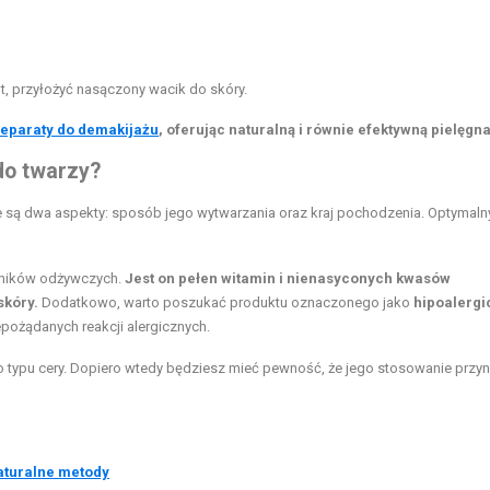
, przyłożyć nasączony wacik do skóry.
eparaty do demakijażu
, oferując naturalną i równie efektywną pielęgna
do twarzy?
we są dwa aspekty: sposób jego wytwarzania oraz kraj pochodzenia. Optymal
dników odżywczych.
Jest on pełen witamin i nienasyconych kwasów
skóry.
Dodatkowo, warto poszukać produktu oznaczonego jako
hipoalergi
ożądanych reakcji alergicznych.
o typu cery. Dopiero wtedy będziesz mieć pewność, że jego stosowanie przyn
aturalne metody