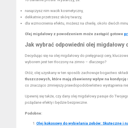
nasączysz nim wacik kosmetyczny,
delikatnie przetrzesz skórę twarzy,
dla wzmocnienia efektu, możesz na chwilę, około dwóch minut
Olej migdałowy z powodzeniem może zastąpić gotowe
pr
Jak wybrać odpowiedni olej migdałowy 
Decydując się na olej migdałowy do pielęgnacji cery, kluczo
wyborem jest ten tłoczony na zimno – dlaczego?
Otóż, olej uzyskany w ten sposób zachowuje bogactwo skła
tłuszczowych, które mają zbawienny wpływ na kondycję 
co znacząco zmniejszy prawdopodobieństwo wystąpienia niep
Upewnij się także, czy dany olej migdałowy pasuje do Twojeg
pożądane efekty i będzie bezpieczne.
Podobne:
Olej kokosowy do wybielania zębów: Skuteczne i n