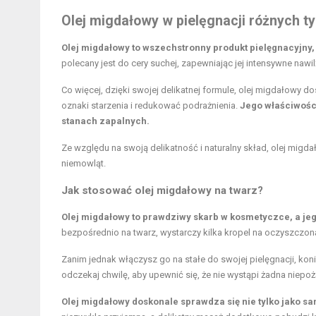
Olej migdałowy w pielęgnacji różnych t
Olej migdałowy to wszechstronny produkt pielęgnacyjny, 
polecany jest do cery suchej, zapewniając jej intensywne nawilż
Co więcej, dzięki swojej delikatnej formule, olej migdałowy d
oznaki starzenia i redukować podrażnienia.
Jego właściwośc
stanach zapalnych.
Ze względu na swoją delikatność i naturalny skład, olej migd
niemowląt.
Jak stosować olej migdałowy na twarz?
Olej migdałowy to prawdziwy skarb w kosmetyczce, a jeg
bezpośrednio na twarz, wystarczy kilka kropel na oczyszczon
Zanim jednak włączysz go na stałe do swojej pielęgnacji, konie
odczekaj chwilę, aby upewnić się, że nie wystąpi żadna niepo
Olej migdałowy doskonale sprawdza się nie tylko jako s