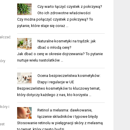
Czy warto łączyć czystek z pokrzywą?
Oto ich zdrowotne właściwości
Czy można połączyć czystek z pokrzywą? To
pytanie, które staje się coraz …
alczać
Naturalne kosmetyki na trądzik: jak
dbać o młodą cerę?
Jak dbać o cerę w okresie dojrzewania? To pytanie
nurtuje wielu nastolatków …
kóry
Ocena bezpieczeństwa kosmetyków:
Etapy i regulacje w UE
Bezpieczeństwo kosmetyków to kluczowy temat,
który dotyczy każdego z nas, kto korzysta …
kóry i
Retinol a melasma: dawkowanie,
łączenie składników i typowe błędy
Stosowanie retinolu w pielęgnacji skóry z melasmą
est
to temat, który często budzi …