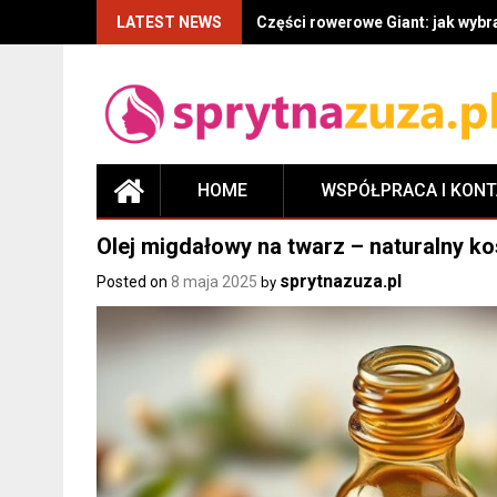
LATEST NEWS
Części rowerowe Giant: jak wyb
HOME
WSPÓŁPRACA I KON
Olej migdałowy na twarz – naturalny k
sprytnazuza.pl
Posted on
8 maja 2025
by