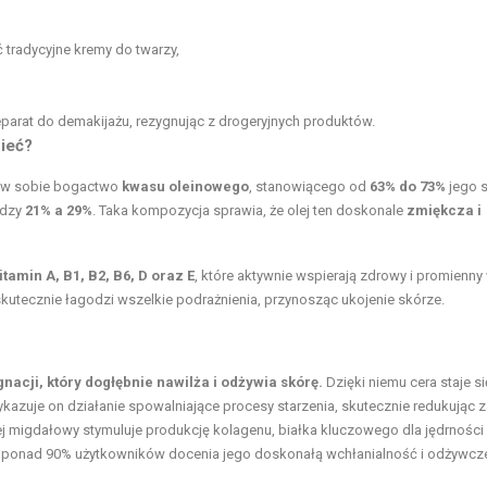
 tradycyjne kremy do twarzy,
eparat do demakijażu, rezygnując z drogeryjnych produktów.
ieć?
wa w sobie bogactwo
kwasu oleinowego
, stanowiącego od
63% do 73%
jego s
ędzy
21% a 29%
. Taka kompozycja sprawia, że olej ten doskonale
zmiękcza i
itamin A, B1, B2, B6, D oraz E
, które aktywnie wspierają zdrowy i promienny
skutecznie łagodzi wszelkie podrażnienia, przynosząc ukojenie skórze.
nacji, który dogłębnie nawilża i odżywia skórę.
Dzięki niemu cera staje si
, wykazuje on działanie spowalniające procesy starzenia, skutecznie redukując
ej migdałowy stymuluje produkcję kolagenu, białka kluczowego dla jędrności 
że ponad 90% użytkowników docenia jego doskonałą wchłanialność i odżywcz