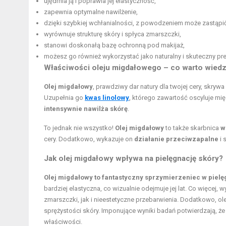
ujędrnia ją i poprawia jej elastyczność,
zapewnia optymalne nawilżenie,
dzięki szybkiej wchłanialności, z powodzeniem może zastąpić
wyrównuje strukturę skóry i spłyca zmarszczki,
stanowi doskonałą bazę ochronną pod makijaż,
możesz go również wykorzystać jako naturalny i skuteczny pr
Właściwości oleju migdałowego – co warto wiedz
Olej migdałowy
, prawdziwy dar natury dla twojej cery, skry
Uzupełnia go
kwas linolowy
, którego zawartość oscyluje mi
intensywnie nawilża skórę
.
To jednak nie wszystko!
Olej migdałowy
to także skarbnica
w
cery. Dodatkowo, wykazuje on
działanie przeciwzapalne
i 
Jak olej migdałowy wpływa na pielęgnację skóry?
Olej migdałowy to fantastyczny sprzymierzeniec w pielęg
bardziej elastyczna, co wizualnie odejmuje jej lat. Co więcej
zmarszczki, jak i nieestetyczne przebarwienia. Dodatkowo, ol
sprężystości skóry. Imponujące wyniki badań potwierdzają, 
właściwości.