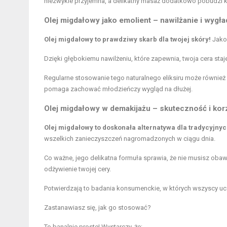
niezwykle przyjemna, a delikatny masaż dodatkowo pobudzi k
Olej migdałowy jako emolient – nawilżanie i wygł
Olej migdałowy to prawdziwy skarb dla twojej skóry!
Jako 
Dzięki głębokiemu nawilżeniu, które zapewnia, twoja cera staj
Regularne stosowanie tego naturalnego eliksiru może również 
pomaga zachować młodzieńczy wygląd na dłużej.
Olej migdałowy w demakijażu – skuteczność i kor
Olej migdałowy to doskonała alternatywa dla tradycyjny
wszelkich zanieczyszczeń nagromadzonych w ciągu dnia.
Co ważne, jego delikatna formuła sprawia, że nie musisz obaw
odżywienie twojej cery.
Potwierdzają to badania konsumenckie, w których wszyscy ucze
Zastanawiasz się, jak go stosować?
To banalnie proste! Wystarczy, że: