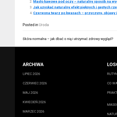
Masło kawowe pod oczy – naturalny sposób na wy
Jak uzyskać naturalny efekt pięknych i gęstych rzę
Czerwona twarz po kwasach – przyczyny, objawy i
Posted in
Uroda
Nawigacja
Skóra normalna – jak dbać o nią i utrzymać zdrowy wygląd?
wpisu
ARCHIWA
LOS
LIPIEC 2026
RUTYN
CZERWIEC 2026
CO WA
MAJ 2026
PRAKT
KWIECIEŃ 2026
MASE
MARZEC 2026
NATUR