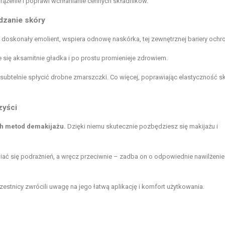
rążenie i poprawi wchłanianie cennych składników.
adzanie skóry
doskonały emolient, wspiera odnowę naskórka, tej zewnętrznej bariery ochro
e się aksamitnie gładka i po prostu promienieje zdrowiem.
subtelnie spłycić drobne zmarszczki. Co więcej, poprawiając elastyczność sk
zyści
ch metod demakijażu.
Dzięki niemu skutecznie pozbędziesz się makijażu i
iać się podrażnień, a wręcz przeciwnie – zadba on o odpowiednie nawilżenie 
stnicy zwrócili uwagę na jego łatwą aplikację i komfort użytkowania.