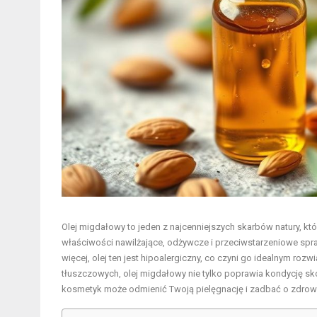
Olej migdałowy to jeden z najcenniejszych skarbów natury, kt
właściwości nawilżające, odżywcze i przeciwstarzeniowe spra
więcej, olej ten jest hipoalergiczny, co czyni go idealnym ro
tłuszczowych, olej migdałowy nie tylko poprawia kondycję skór
kosmetyk może odmienić Twoją pielęgnację i zadbać o zdrowy