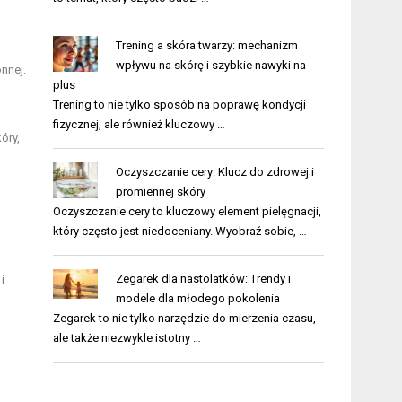
Trening a skóra twarzy: mechanizm
wpływu na skórę i szybkie nawyki na
nnej.
plus
Trening to nie tylko sposób na poprawę kondycji
fizycznej, ale również kluczowy …
óry,
Oczyszczanie cery: Klucz do zdrowej i
promiennej skóry
Oczyszczanie cery to kluczowy element pielęgnacji,
który często jest niedoceniany. Wyobraź sobie, …
Zegarek dla nastolatków: Trendy i
i
modele dla młodego pokolenia
Zegarek to nie tylko narzędzie do mierzenia czasu,
ale także niezwykle istotny …