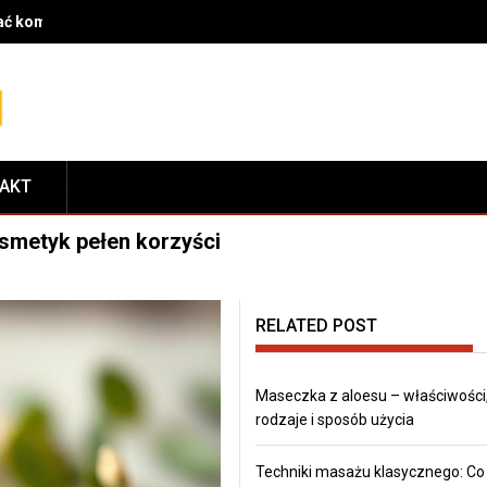
rać komponenty do serwisu i dopasować je do modelu roweru
TAKT
osmetyk pełen korzyści
RELATED POST
Maseczka z aloesu – właściwości
rodzaje i sposób użycia
Techniki masażu klasycznego: Co