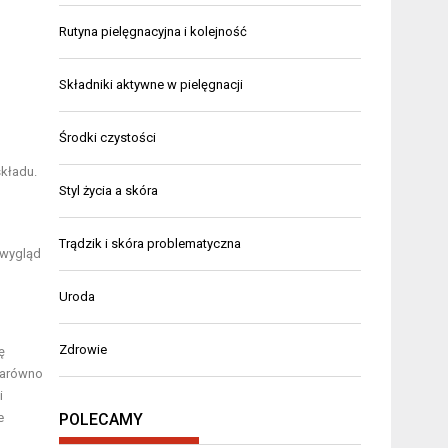
Rutyna pielęgnacyjna i kolejność
Składniki aktywne w pielęgnacji
Środki czystości
kładu.
Styl życia a skóra
Trądzik i skóra problematyczna
 wygląd
Uroda
Zdrowie
ę
 zarówno
i
POLECAMY
e