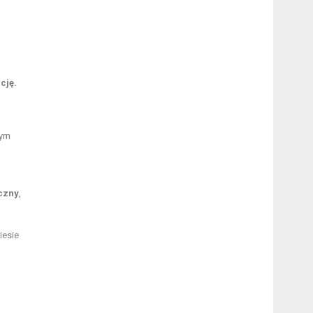
cję.
nym
czny
,
iesie