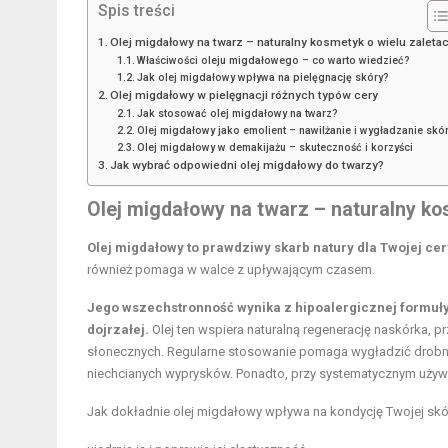
Spis treści
Olej migdałowy na twarz – naturalny kosmetyk o wielu zaleta
Właściwości oleju migdałowego – co warto wiedzieć?
Jak olej migdałowy wpływa na pielęgnację skóry?
Olej migdałowy w pielęgnacji różnych typów cery
Jak stosować olej migdałowy na twarz?
Olej migdałowy jako emolient – nawilżanie i wygładzanie skó
Olej migdałowy w demakijażu – skuteczność i korzyści
Jak wybrać odpowiedni olej migdałowy do twarzy?
Olej migdałowy na twarz – naturalny ko
Olej migdałowy to prawdziwy skarb natury dla Twojej cer
również pomaga w walce z upływającym czasem.
Jego wszechstronność wynika z hipoalergicznej formuły, 
dojrzałej.
Olej ten wspiera naturalną regenerację naskórka, 
słonecznych. Regularne stosowanie pomaga wygładzić drobne 
niechcianych wyprysków. Ponadto, przy systematycznym używan
Jak dokładnie olej migdałowy wpływa na kondycję Twojej skó