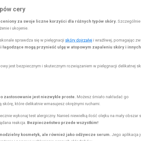
ypów cery
ceniony za swoje liczne korzyści dla różnych typów skóry.
Szczególnie
enie i ukojenie.
oskonale sprawdza się w pielęgnacji
skóry dojrzałej
i wrażliwej, pomagając zw
i łagodzące mogą przynieść ulgę w atopowym zapaleniu skóry i innych
ałowy jest bezpiecznym i skutecznym rozwiązaniem w pielęgnacji delikatnej s
o zastosowanie jest niezwykle proste.
Możesz śmiało nakładać go
ą skórę, które delikatnie wmasujesz okrężnymi ruchami.
cznie wykonaj test alergiczny. Nanieś niewielką ilość olejku na mały obszar s
żądana reakcja.
Bezpieczeństwo przede wszystkim!
amodzielny kosmetyk, ale również jako odżywcze serum.
Jego aplikacja j