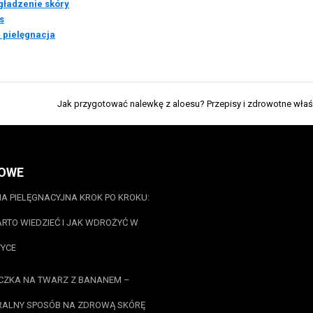
gładzenie skóry
s
 pielęgnacja
Jak przygotować nalewkę z aloesu? Przepisy i zdrowotne wła
OWE
A PIELĘGNACYJNA KROK PO KROKU:
RTO WIEDZIEĆ I JAK WDROŻYĆ W
YCE
CZKA NA TWARZ Z BANANEM –
ALNY SPOSÓB NA ZDROWĄ SKÓRĘ