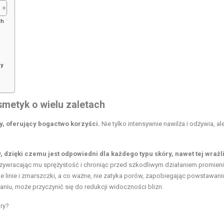
ch
ry
smetyk o wielu zaletach
y, oferujący bogactwo korzyści.
Nie tylko intensywnie nawilża i odżywia, al
dzięki czemu jest odpowiedni dla każdego typu skóry, nawet tej wrażli
przywracając mu sprężystość i chroniąc przed szkodliwym działaniem promieni
linie i zmarszczki, a co ważne, nie zatyka porów, zapobiegając powstawani
iu, może przyczynić się do redukcji widoczności blizn.
ry?