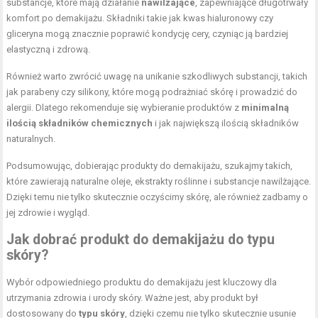
substancje, które mają działanie
nawilżające
, zapewniające długotrwały
komfort po demakijażu. Składniki takie jak kwas hialuronowy czy
gliceryna mogą znacznie poprawić kondycję cery, czyniąc ją bardziej
elastyczną i zdrową.
Również warto zwrócić uwagę na unikanie szkodliwych substancji, takich
jak parabeny czy silikony, które mogą podrażniać skórę i prowadzić do
alergii. Dlatego rekomenduje się wybieranie produktów z
minimalną
ilością składników chemicznych
i jak największą ilością składników
naturalnych.
Podsumowując, dobierając produkty do demakijażu, szukajmy takich,
które zawierają naturalne oleje, ekstrakty roślinne i substancje nawilżające.
Dzięki temu nie tylko skutecznie oczyścimy skórę, ale również zadbamy o
jej zdrowie i wygląd.
Jak dobrać produkt do demakijażu do typu
skóry?
Wybór odpowiedniego produktu do demakijażu jest kluczowy dla
utrzymania zdrowia i urody skóry. Ważne jest, aby produkt był
dostosowany do
typu skóry
, dzięki czemu nie tylko skutecznie usunie