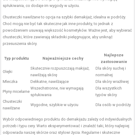
spłukiwania, co dodaje im wygody w użyciu.
Chusteczki nawilżane to opcja na szybki demakijaż, idealna w podróży.
Choć mogą nie być tak skuteczne jak inne produkty, to jednak z
powodzeniem usuwają większość kosmetyków. Ważne jest, aby wybierać
chusteczki, które zawierają składniki pielęgnujące, aby uniknąć
przesuszenia skóry.
Najlepsze
Typ produktu
Najważniejsze cechy
zastosowanie
Skutecznie rozpuszczają makijaż,
Dla skóry suchej i
Olejki
nawilżają skórę
normalnej
Mleczka
Delikatne, nawilżające
Dla skóry wrażliwej
Wszechstronne, nie wymagają
Dla wszystkich
Płyny micelarne
spłukiwania
typów skóry
Chusteczki
Wygodne, szybkie w użyciu
Dla osób w podróży
nawilżane
Wybór odpowiedniego produktu do demakijażu zależy od indywidualnych
potrzeb i typu cery. Warto eksperymentować i znaleźć taki, który najlepiej
odpowiada naszej skórze oraz stylowi życia. Regularne i skuteczne