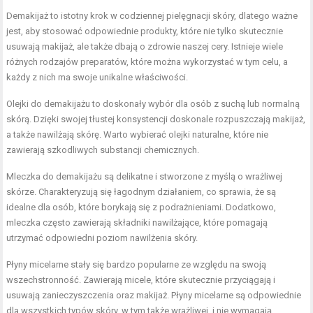
Demakijaż to istotny krok w codziennej pielęgnacji skóry, dlatego ważne
jest, aby stosować odpowiednie produkty, które nie tylko skutecznie
usuwają makijaż, ale także dbają o zdrowie naszej cery. Istnieje wiele
różnych rodzajów preparatów, które można wykorzystać w tym celu, a
każdy z nich ma swoje unikalne właściwości.
Olejki do demakijażu to doskonały wybór dla osób z suchą lub normalną
skórą. Dzięki swojej tłustej konsystencji doskonale rozpuszczają makijaż,
a także nawilżają skórę. Warto wybierać olejki naturalne, które nie
zawierają szkodliwych substancji chemicznych.
Mleczka do demakijażu są delikatne i stworzone z myślą o wrażliwej
skórze. Charakteryzują się łagodnym działaniem, co sprawia, że są
idealne dla osób, które borykają się z podrażnieniami. Dodatkowo,
mleczka często zawierają składniki nawilżające, które pomagają
utrzymać odpowiedni poziom nawilżenia skóry.
Płyny micelarne stały się bardzo popularne ze względu na swoją
wszechstronność. Zawierają micele, które skutecznie przyciągają i
usuwają zanieczyszczenia oraz makijaż. Płyny micelarne są odpowiednie
dla wszystkich typów skóry, w tym także wrażliwej, i nie wymagają