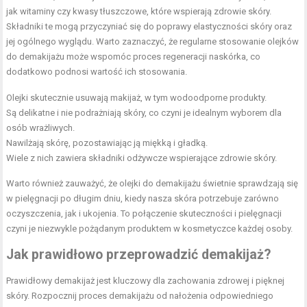
jak witaminy czy kwasy tłuszczowe, które wspierają zdrowie skóry.
Składniki te mogą przyczyniać się do poprawy elastyczności skóry oraz
jej ogólnego wyglądu. Warto zaznaczyć, że regularne stosowanie olejków
do demakijażu może wspomóc proces regeneracji naskórka, co
dodatkowo podnosi wartość ich stosowania.
Olejki skutecznie usuwają makijaż, w tym wodoodporne produkty.
Są delikatne i nie podrażniają skóry, co czyni je idealnym wyborem dla
osób wrażliwych.
Nawilżają skórę, pozostawiając ją miękką i gładką.
Wiele z nich zawiera składniki odżywcze wspierające zdrowie skóry.
Warto również zauważyć, że olejki do demakijażu świetnie sprawdzają się
w pielęgnacji po długim dniu, kiedy nasza skóra potrzebuje zarówno
oczyszczenia, jak i ukojenia. To połączenie skuteczności i pielęgnacji
czyni je niezwykle pożądanym produktem w kosmetyczce każdej osoby.
Jak prawidłowo przeprowadzić demakijaż?
Prawidłowy demakijaż jest kluczowy dla zachowania zdrowej i pięknej
skóry. Rozpocznij proces demakijażu od nałożenia odpowiedniego