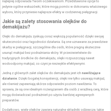
najlepiej odpowiada Twoim oczekiwaniom. Przedstawione opcje to
jedynie ogólne wskazówki, które mogą pomóc w dokonaniu właściwego
wyboru, który przyniesie najlepsze efekty w codziennej pielęgnacji.
Jakie są zalety stosowania olejków do
demakijażu?
Olejki do demakijażu zyskują coraz większą popularność dzięki swojej
skuteczności oraz łagodności działania. Są one uznawane za prawdziwe
skarby w pielęgnacji, szczególnie dla osób, które pragną skutecznie
usunąć makijaż bez podrażniania skóry. W przeciwieństwie do
tradycyjnych środków do demakijażu, olejki rozpuszczają nawet
wodoodporny makijaż, co czyni je niezwykle efektywnymi.
Jedną z głównych zalet olejków do demakijażu jest ich
nawilżające
działanie
. Dzięki bogatej konsystencji, olejki nie tylko usuwają makijaż,
ale również zapewniają skórze odpowiedni poziom nawilżenia. To
sprawia, że są one idealnym rozwiązaniem dla osób z wrażliwą cerą, które
mogą doświadczać podrażnień po użyciu bardziej agresywnych
preparatów.
Dodatkowo, wiele olejków zawiera naturalne składniki odżywcze, takie