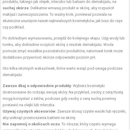
produktu, takiego jak olejek, mleczko lub balsam do demakijażu, na
suchej skórze
. Delikatnie wmasuj produkt w skórę, aby rozpuścił
makijaż i zanieczyszczenia. To ważny krok, ponieważ pozwala na
skuteczne usunięcie nawet najtrwalszych kosmetyków, jak tusz do rzęs
czy podkład.
Po dokładnym wymasowaniu, przejdź do kolejnego etapu. Użyj wody lub
toniku, aby dokładnie oczyścić skórę z resztek demakijażu. Woda
pomoże zmyć wszelkie pozostałości produktów, natomiast tonik może
dodatkowo przywrócić skórze odpowiedni poziom pH.
Oto kilka istotnych wskazówek, które warto wziąć pod uwagę podczas
demakijażu:
Zawsze dbaj o odpowiednie produkty
: Wybierz kosmetyki
dostosowane do rodzaju swojej skóry. Na przykład, osoby z cerą tłustą
mogą korzystać z żelów, podczas gdy osoby z cerą suchą powinny
postawić na olejki lub mleczka.
Używaj czystych akcesoriów
: Zawsze stosuj czyste waciki lub ręczniki,
aby uniknąć przenoszenia bakterii na skórę.
Nie zapomnij o okolicach oczu
: To obszar, który często wymaga