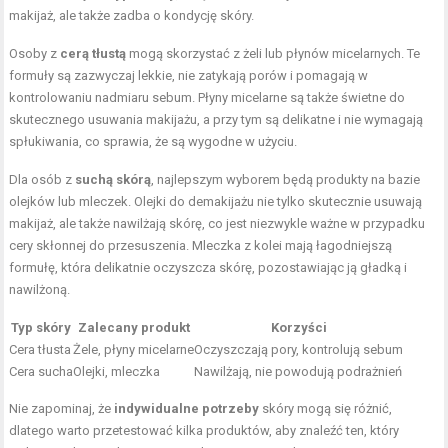
makijaż, ale także zadba o kondycję skóry.
Osoby z
cerą tłustą
mogą skorzystać z żeli lub płynów micelarnych. Te
formuły są zazwyczaj lekkie, nie zatykają porów i pomagają w
kontrolowaniu nadmiaru sebum. Płyny micelarne są także świetne do
skutecznego usuwania makijażu, a przy tym są delikatne i nie wymagają
spłukiwania, co sprawia, że są wygodne w użyciu.
Dla osób z
suchą skórą
, najlepszym wyborem będą produkty na bazie
olejków lub mleczek. Olejki do demakijażu nie tylko skutecznie usuwają
makijaż, ale także nawilżają skórę, co jest niezwykle ważne w przypadku
cery skłonnej do przesuszenia. Mleczka z kolei mają łagodniejszą
formułę, która delikatnie oczyszcza skórę, pozostawiając ją gładką i
nawilżoną.
Typ skóry
Zalecany produkt
Korzyści
Cera tłusta
Żele, płyny micelarne
Oczyszczają pory, kontrolują sebum
Cera sucha
Olejki, mleczka
Nawilżają, nie powodują podrażnień
Nie zapominaj, że
indywidualne potrzeby
skóry mogą się różnić,
dlatego warto przetestować kilka produktów, aby znaleźć ten, który