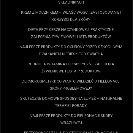
SKŁADNIKACH
KREM Z MOCZNIKIEM – WŁAŚCIWOŚCI, ZASTOSOWANIE I
KORZYŚCI DLA SKÓRY
DIETA PRZY CERZE NACZYNKOWEJ: PRAKTYCZNE
ZALECENIA ŻYWIENIOWE I LISTA PRODUKTÓW
NAJLEPSZE PRODUKTY DO OCHRONY PRZED SZKODLIWYM
DZIAŁANIEM NIEBIESKIEGO ŚWIATŁA
RETINOL A WITAMINA C: PRAKTYCZNE ZALECENIA
ŻYWIENIOWE I LISTA PRODUKTÓW
DERMOKOSMETYKI: CO WARTO WIEDZIEĆ O PIELĘGNACJI
SKÓRY PROBLEMOWEJ?
SKUTECZNE DOMOWE SPOSOBY NA ŁUPIEŻ – NATURALNE
TERAPIE I PORADY
NAJLEPSZE PRODUKTY DO PIELĘGNACJI SKÓRY
WRAŻLIWEJ
PRZECIWWSKAZANIA DO STOSOWANIA KWASÓW NA