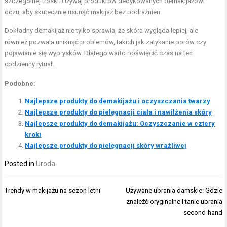
szczególnej troski. Używaj produktów dedykowanych demakijażowi
oczu, aby skutecznie usunąć makijaż bez podrażnień.
Dokładny demakijaż nie tylko sprawia, że skóra wygląda lepiej, ale
również pozwala uniknąć problemów, takich jak zatykanie porów czy
pojawianie się wyprysków. Dlatego warto poświęcić czas na ten
codzienny rytuał.
Podobne:
Najlepsze produkty do demakijażu i oczyszczania twarzy
Najlepsze produkty do pielęgnacji ciała i nawilżenia skóry
Najlepsze produkty do demakijażu: Oczyszczanie w cztery
kroki
Najlepsze produkty do pielęgnacji skóry wrażliwej
Posted in
Uroda
Nawigacja
Trendy w makijażu na sezon letni
Używane ubrania damskie: Gdzie
wpisu
znaleźć oryginalne i tanie ubrania
second-hand