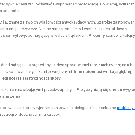
intensywnie nawilżać, odżywiać i wspomagać regenerację. Co więcej, skuteczn
skonałości.
 i E
, znane ze swoich właściwości antyoksydacyjnych. Szerokie zastosowan
 substancje odżywcze. Nie można zapomnieć o kwasach, takich jak
kwas
as salicylowy
, pomagający w walce z trądzikiem.
Proteiny
stanowią kolejny
które działają na skórę i włosy na dwa sposoby. Niektóre z nich tworzą na ich
rzed szkodliwymi czynnikami zewnętrznymi.
Inne natomiast wnikają głębiej,
jędrności i elastyczności skóry.
działaniem nawilżającym i przeciwzapalnym.
Przyczyniają się one do wygł
 starzenia.
pozwalają na precyzyjne ukierunkowanie pielęgnacji na konkretne
problemy 
 redukcji widoczności zmarszczek.