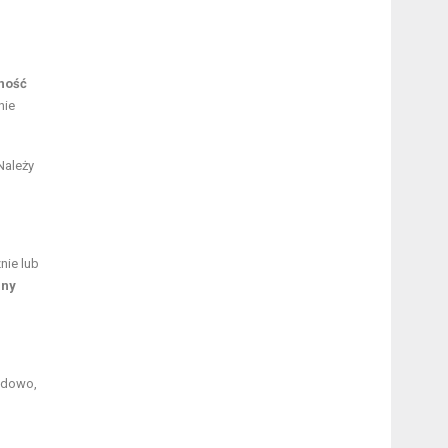
ność
nie
 Należy
nie lub
any
ładowo,