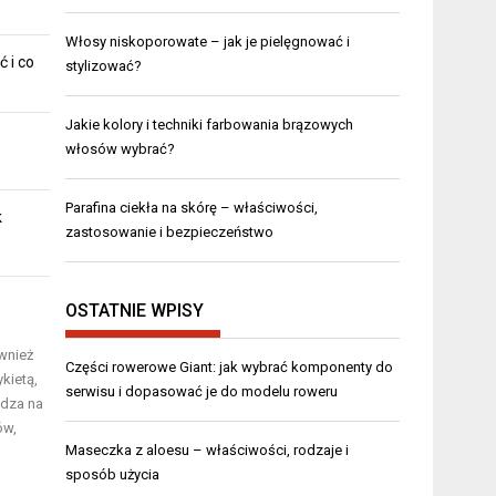
Włosy niskoporowate – jak je pielęgnować i
ć i co
stylizować?
Jakie kolory i techniki farbowania brązowych
włosów wybrać?
Parafina ciekła na skórę – właściwości,
k
zastosowanie i bezpieczeństwo
OSTATNIE WPISY
ównież
Części rowerowe Giant: jak wybrać komponenty do
kietą,
serwisu i dopasować je do modelu roweru
edza na
ów,
Maseczka z aloesu – właściwości, rodzaje i
sposób użycia