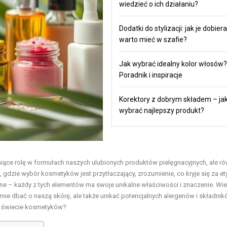
wiedzieć o ich działaniu?
Dodatki do stylizacji: jak je dobiera
warto mieć w szafie?
Jak wybrać idealny kolor włosów?
Poradnik i inspiracje
Korektory z dobrym składem – ja
wybrać najlepszy produkt?
niące rolę w formułach naszych ulubionych produktów pielęgnacyjnych, ale r
, gdzie wybór kosmetyków jest przytłaczający, zrozumienie, co kryje się za ety
ywne – każdy z tych elementów ma swoje unikalne właściwości i znaczenie. Wi
e dbać o naszą skórę, ale także unikać potencjalnych alergenów i składnik
w świecie kosmetyków?