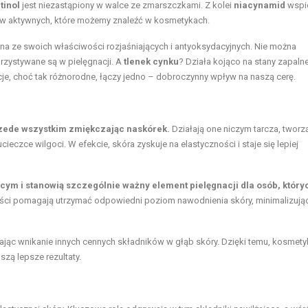
tinol
jest niezastąpiony w walce ze zmarszczkami. Z kolei
niacynamid
wspi
ków aktywnych, które możemy znaleźć w kosmetykach.
ana ze swoich właściwości rozjaśniających i antyoksydacyjnych. Nie można
rzystywane są w pielęgnacji. A
tlenek cynku
? Działa kojąco na stany zapalne
cje, choć tak różnorodne, łączy jedno – dobroczynny wpływ na naszą cerę.
rzede wszystkim zmiękczając naskórek.
Działają one niczym tarcza, tworz
ieczce wilgoci. W efekcie, skóra zyskuje na elastyczności i staje się lepiej
cym i stanowią szczególnie ważny element pielęgnacji dla osób, który
ści pomagają utrzymać odpowiedni poziom nawodnienia skóry, minimalizują
ając wnikanie innych cennych składników w głąb skóry. Dzięki temu, kosmety
zą lepsze rezultaty.