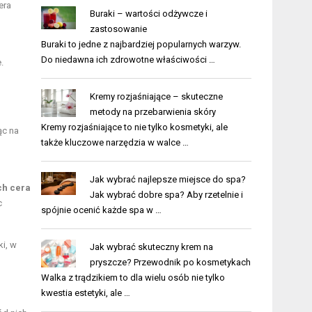
era
Buraki – wartości odżywcze i
zastosowanie
Buraki to jedne z najbardziej popularnych warzyw.
Do niedawna ich zdrowotne właściwości …
.
Kremy rozjaśniające – skuteczne
metody na przebarwienia skóry
Kremy rozjaśniające to nie tylko kosmetyki, ale
ąc na
także kluczowe narzędzia w walce …
Jak wybrać najlepsze miejsce do spa?
ch cera
Jak wybrać dobre spa? Aby rzetelnie i
c
spójnie ocenić każde spa w …
ki, w
Jak wybrać skuteczny krem na
pryszcze? Przewodnik po kosmetykach
Walka z trądzikiem to dla wielu osób nie tylko
kwestia estetyki, ale …