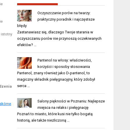
ie
Oczyszczanie porów na twarzy:
praktyczny poradnik i najczęstsze
ie
błędy
Zastanawiasz się, dlaczego Twoje starania w
 istotny
oczyszczaniu porów nie przynoszą oczekiwanych
efektów? …
Pantenol na włosy: właściwości,
korzyści i sposoby stosowania
Pantenol, znany również jako D-pantenol, to
magiczny składnik pielęgnacyjny, który zdobył
serca …
adzenia
Salony piękności w Poznaniu: Najlepsze
skórne
.
miejsca na relaks i pielęgnację
Poznań to miasto, które kusi nie tylko bogatą
historią, ale także niezliczoną …