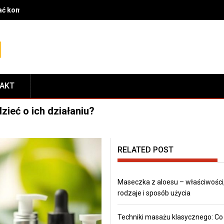
rać komponenty do serwisu i dopasować je do modelu roweru
TAKT
ieć o ich działaniu?
RELATED POST
Maseczka z aloesu – właściwości
rodzaje i sposób użycia
Techniki masażu klasycznego: Co