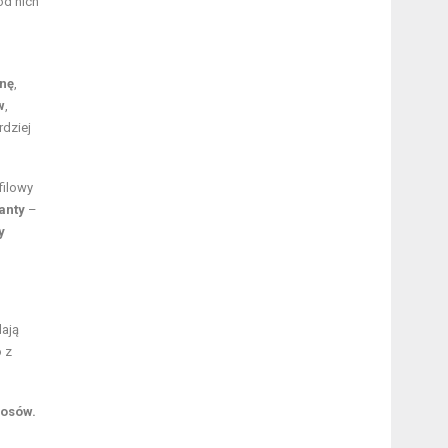
ód nich
ynę
,
w
,
rdziej
filowy
anty
–
y
ają
o z
łosów.