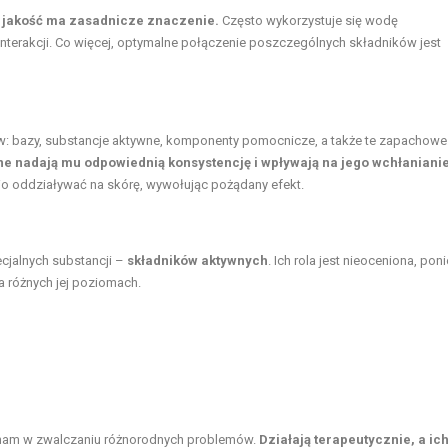
j jakość ma zasadnicze znaczenie.
Często wykorzystuje się wodę
nterakcji. Co więcej, optymalne połączenie poszczególnych składników jest
: bazy, substancje aktywne, komponenty pomocnicze, a także te zapachowe
e nadają mu odpowiednią konsystencję i wpływają na jego wchłaniani
io oddziaływać na skórę, wywołując pożądany efekt.
cjalnych substancji –
składników aktywnych
. Ich rola jest nieoceniona, pon
a różnych jej poziomach.
 nam w zwalczaniu różnorodnych problemów.
Działają terapeutycznie, a ic