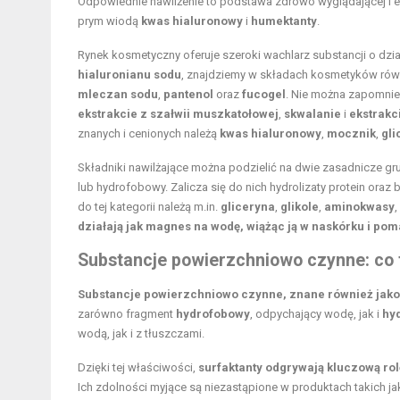
Odpowiednie nawilżenie to podstawa zdrowo wyglądającej i ela
prym wiodą
kwas hialuronowy
i
humektanty
.
Rynek kosmetyczny oferuje szeroki wachlarz substancji o dz
hialuronianu sodu
, znajdziemy w składach kosmetyków ró
mleczan sodu
,
pantenol
oraz
fucogel
. Nie można zapomni
ekstrakcie z szałwii muszkatołowej
,
skwalanie
i
ekstrakc
znanych i cenionych należą
kwas hialuronowy
,
mocznik
,
gli
Składniki nawilżające można podzielić na dwie zasadnicze gru
lub hydrofobowy. Zalicza się do nich hydrolizaty protein oraz b
do tej kategorii należą m.in.
gliceryna
,
glikole
,
aminokwasy
,
działają jak magnes na wodę, wiążąc ją w naskórku i po
Substancje powierzchniowo czynne: co t
Substancje powierzchniowo czynne, znane również jako s
zarówno fragment
hydrofobowy
, odpychający wodę, jak i
hy
wodą, jak i z tłuszczami.
Dzięki tej właściwości,
surfaktanty odgrywają kluczową ro
Ich zdolności myjące są niezastąpione w produktach takich j