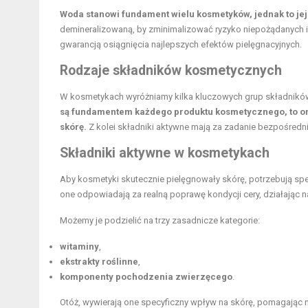
Woda stanowi fundament wielu kosmetyków, jednak to je
demineralizowaną, by zminimalizować ryzyko niepożądanych i
gwarancją osiągnięcia najlepszych efektów pielęgnacyjnych.
Rodzaje składników kosmetycznych
W kosmetykach wyróżniamy kilka kluczowych grup składników
są fundamentem każdego produktu kosmetycznego, to on
skórę.
Z kolei składniki aktywne mają za zadanie bezpośredn
Składniki aktywne w kosmetykach
Aby kosmetyki skutecznie pielęgnowały skórę, potrzebują spe
one odpowiadają za realną poprawę kondycji cery, działając n
Możemy je podzielić na trzy zasadnicze kategorie:
witaminy
,
ekstrakty roślinne
,
komponenty pochodzenia zwierzęcego
.
Otóż, wywierają one specyficzny wpływ na skórę, pomagając