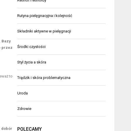
Retinol i retinoidy
Rutyna pielęgnacyjna i kolejność
Składniki aktywne w pielęgnacji
.
Bazy
Środki czystości
e przez
Styl życia a skóra
ieważ to
Trądzik i skóra problematyczna
Uroda
Zdrowie
POLECAMY
h dobór