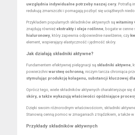
uwzględnia indywidualne potrzeby naszej cery.
Potrafią 
redukują zmarszczki i pomagają pozbyć się uciążliwych niedo
Przykładem popularnych składników aktywnych są
witaminy C
znajdują również
ekstrakty i oleje roślinne
, bogate w cenne
hialuronowy
, który zapewnia odpowiednie nawilżenie, czy
kw
element, wspierający elastyczność i jędrność skóry.
Jak działają składniki aktywne?
Fundamentem efektywnej pielęgnacji są
składniki aktywne
, 
powierzchni
warstwę ochronną
, niczym tarcza chroniąca p
stymulując produkcję kolagenu, substancji kluczowej dla 
Oprócz tego, wiele składników aktywnych charakteryzuje się 
skóry, a także wykazują właściwości opóźniające procesy
Dzięki swoim różnorodnym właściwościom, składniki aktywne 
Stanowią cenną pomoc w zmaganiach z trądzikiem, a także w
Przykłady składników aktywnych