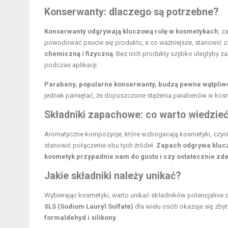
Konserwanty: dlaczego są potrzebne?
Konserwanty odgrywają kluczową rolę w kosmetykach
, z
powodować psucie się produktu, a co ważniejsze, stanowić z
chemiczną i fizyczną
. Bez nich produkty szybko uległyby za
podczas aplikacji.
Parabeny, popularne konserwanty, budzą pewne wątpliwo
jednak pamiętać, że dopuszczone stężenia parabenów w kosm
Składniki zapachowe: co warto wiedzie
Aromatyczne kompozycje, które wzbogacają kosmetyki, czyniąc
stanowić połączenie obu tych źródeł.
Zapach odgrywa klucz
kosmetyk przypadnie nam do gustu i czy ostatecznie zde
Jakie składniki należy unikać?
Wybierając kosmetyki, warto unikać składników potencjalnie 
SLS (Sodium Lauryl Sulfate)
dla wielu osób okazuje się zby
formaldehyd i silikony
.