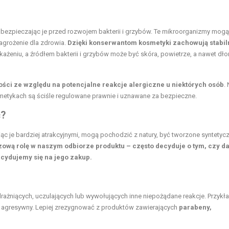
abezpieczając je przed rozwojem bakterii i grzybów. Te mikroorganizmy mogą
agrożenie dla zdrowia.
Dzięki konserwantom kosmetyki zachowują stabil
każeniu, a źródłem bakterii i grzybów może być skóra, powietrze, a nawet dło
ści ze względu na potencjalne reakcje alergiczne u niektórych osób
.
etykach są ściśle regulowane prawnie i uznawane za bezpieczne.
ć?
 je bardziej atrakcyjnymi, mogą pochodzić z natury, być tworzone syntetycz
ową rolę w naszym odbiorze produktu – często decyduje o tym, czy d
cydujemy się na jego zakup.
drażniących, uczulających lub wywołujących inne niepożądane reakcje. Przyk
t agresywny. Lepiej zrezygnować z produktów zawierających
parabeny,