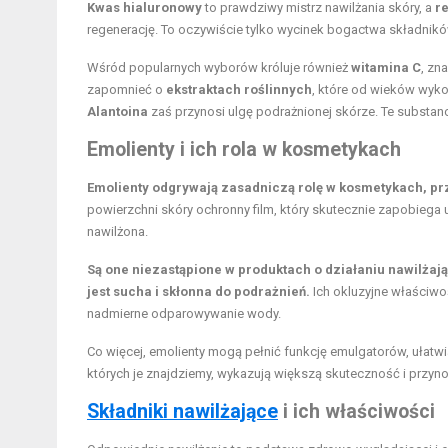
Kwas hialuronowy
to prawdziwy mistrz nawilżania skóry, a
re
regenerację. To oczywiście tylko wycinek bogactwa składni
Wśród popularnych wyborów króluje również
witamina C
, zn
zapomnieć o
ekstraktach roślinnych
, które od wieków wyko
Alantoina
zaś przynosi ulgę podrażnionej skórze. Te substan
Emolienty i ich rola w kosmetykach
Emolienty odgrywają zasadniczą rolę w kosmetykach, p
powierzchni skóry ochronny film, który skutecznie zapobiega uc
nawilżona.
Są one niezastąpione w produktach o działaniu nawilżają
jest sucha i skłonna do podrażnień.
Ich okluzyjne właściwo
nadmierne odparowywanie wody.
Co więcej, emolienty mogą pełnić funkcję emulgatorów, ułatwi
których je znajdziemy, wykazują większą skuteczność i przynos
Składniki nawilżające
i ich właściwości