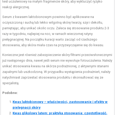
test uczuleniowy na małym fragmencie skóry, aby wykluczyć ryzyko
reakcji alergicznej.
Serum z kwasem laktobionowym powinno być aplikowane na
oczyszczoną i suchą lub lekko wilgotną skórę twarzy, szyi i dekoltu,
pamiętając, aby unikać okolic oczu. Zaleca się stosowanie produktu 2-3
razy w tygodniu, najlepiej na noc, w ramach wieczornej rutyny
pielęgnacyjnej. Na początku kuracji warto zacząć od rzadszego
stosowania, aby skóra miała czas na przyzwyczajenie się do kwasu.
Konieczne jest również zabezpieczenie skóry filtrami przeciwsłonecznymi
już następnego dnia, nawet jeśli serum nie wywołuje fotouczulenia. Należy
unikać stosowania kwasu na skórze podrażnionej, z aktywnymi stanami
zapalnymi lub uszkodzoną. W przypadku wystąpienia podrażnień, należy
natychmiast zaprzestać stosowania produktu i skonsultować się ze
specjalistą.
Podobne:
Kwas laktobionowy – właściwości, zastosowanie i efekty w
pielęgnacji skóry
Kwas glikolowy latem: praktyka stosowania: częstotliwość,