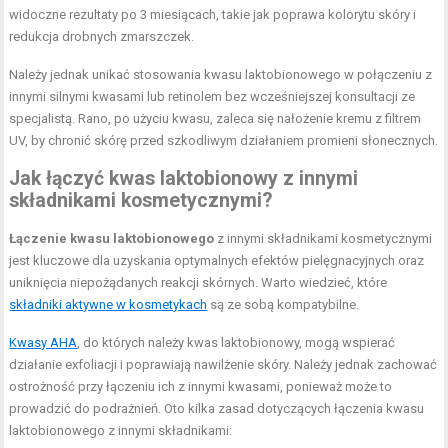
widoczne rezultaty po 3 miesiącach, takie jak poprawa kolorytu skóry i
redukcja drobnych zmarszczek.
Należy jednak unikać stosowania kwasu laktobionowego w połączeniu z
innymi silnymi kwasami lub retinolem bez wcześniejszej konsultacji ze
specjalistą. Rano, po użyciu kwasu, zaleca się nałożenie kremu z filtrem
UV, by chronić skórę przed szkodliwym działaniem promieni słonecznych.
Jak łączyć kwas laktobionowy z innymi
składnikami kosmetycznymi?
Łączenie kwasu laktobionowego
z innymi składnikami kosmetycznymi
jest kluczowe dla uzyskania optymalnych efektów pielęgnacyjnych oraz
uniknięcia niepożądanych reakcji skórnych. Warto wiedzieć, które
składniki aktywne w kosmetykach
są ze sobą kompatybilne.
Kwasy AHA
, do których należy kwas laktobionowy, mogą wspierać
działanie exfoliacji i poprawiają nawilżenie skóry. Należy jednak zachować
ostrożność przy łączeniu ich z innymi kwasami, ponieważ może to
prowadzić do podrażnień. Oto kilka zasad dotyczących łączenia kwasu
laktobionowego z innymi składnikami: