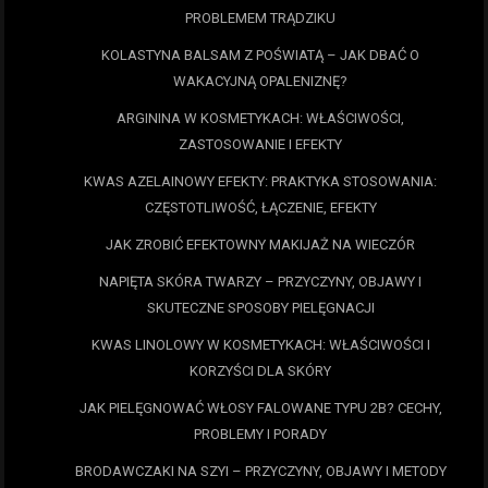
PROBLEMEM TRĄDZIKU
KOLASTYNA BALSAM Z POŚWIATĄ – JAK DBAĆ O
WAKACYJNĄ OPALENIZNĘ?
ARGININA W KOSMETYKACH: WŁAŚCIWOŚCI,
ZASTOSOWANIE I EFEKTY
KWAS AZELAINOWY EFEKTY: PRAKTYKA STOSOWANIA:
CZĘSTOTLIWOŚĆ, ŁĄCZENIE, EFEKTY
JAK ZROBIĆ EFEKTOWNY MAKIJAŻ NA WIECZÓR
NAPIĘTA SKÓRA TWARZY – PRZYCZYNY, OBJAWY I
SKUTECZNE SPOSOBY PIELĘGNACJI
KWAS LINOLOWY W KOSMETYKACH: WŁAŚCIWOŚCI I
KORZYŚCI DLA SKÓRY
JAK PIELĘGNOWAĆ WŁOSY FALOWANE TYPU 2B? CECHY,
PROBLEMY I PORADY
BRODAWCZAKI NA SZYI – PRZYCZYNY, OBJAWY I METODY