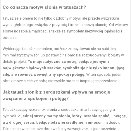
Co oznacza motyw słonia w tatuażach?
Tatuaż ze słoniem to nie tylko ozdobny motyw, ale przede wszystkim
wyraz głębokiego związku z przyrodą i troski o naszą planetę. Od wieków
słonie uosabiają mądrość, a także są symbolem niezwykłej lojalności i
oddania.
Wybierając tatuaż ze słoniem, możesz zdecydować się na subtelny,
minimalistyczny wzór lub postawić na bardziej rozbudowany i bogaty w
detale projekt.
To majestatyczne zwierzę, będące jednym z
największych lądowych ssaków, symbolizuje nie tylko imponującą
siłę, ale również wewnętrzny spokój i potęgę.
W ten sposób, jeden
obraz może nieść ze sobą niezwykle mocne i inspirujące przesłanie.
Jak tatuaż słonik z serduszkami wpływa na emocje
związane z spokojem i potęgą?
Tatuaż łączący wizerunek słonia z serduszkami to fascynująca gra
symboli.
Z jednej strony mamy słonia, który uosabia spokój i potęgę,
a z drugiej serca, będące odzwierciedleniem miłości i radości.
Takie zestawienie może dodawać siły wewnętrznej, a jednocześnie