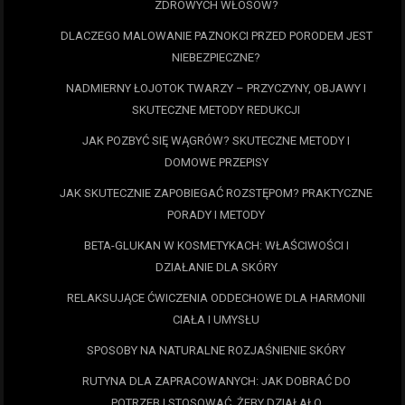
ZDROWYCH WŁOSÓW?
DLACZEGO MALOWANIE PAZNOKCI PRZED PORODEM JEST
NIEBEZPIECZNE?
NADMIERNY ŁOJOTOK TWARZY – PRZYCZYNY, OBJAWY I
SKUTECZNE METODY REDUKCJI
JAK POZBYĆ SIĘ WĄGRÓW? SKUTECZNE METODY I
DOMOWE PRZEPISY
JAK SKUTECZNIE ZAPOBIEGAĆ ROZSTĘPOM? PRAKTYCZNE
PORADY I METODY
BETA-GLUKAN W KOSMETYKACH: WŁAŚCIWOŚCI I
DZIAŁANIE DLA SKÓRY
RELAKSUJĄCE ĆWICZENIA ODDECHOWE DLA HARMONII
CIAŁA I UMYSŁU
SPOSOBY NA NATURALNE ROZJAŚNIENIE SKÓRY
RUTYNA DLA ZAPRACOWANYCH: JAK DOBRAĆ DO
POTRZEB I STOSOWAĆ, ŻEBY DZIAŁAŁO