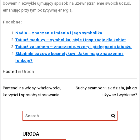
bowiem niezwykle ujmujący sposób na uzewnętrznienie swoich uczuć,
emanując przy tym pozytywną energią.
Podobne:
Nadia – znaczenie imienia i jego symbolika
Tatuaż meduzy – symbolika, style i inspiracje dla kobiet
Tatuaż za uchem – znaczenie, wzory i pielęgnacja tatuażu
Składniki bazowe kosmetyków: Jakie mają znaczenie i
funkcje?
Posted in
Uroda
Nawigacja
Pantenol na włosy: właściwości,
Suchy szampon: jak działa, jak go
wpisu
korzyści i sposoby stosowania
używać i wybierać?
URODA