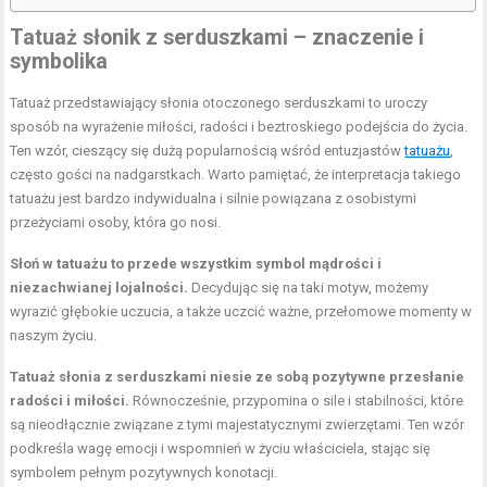
Tatuaż słonik z serduszkami – znaczenie i
symbolika
Tatuaż przedstawiający słonia otoczonego serduszkami to uroczy
sposób na wyrażenie miłości, radości i beztroskiego podejścia do życia.
Ten wzór, cieszący się dużą popularnością wśród entuzjastów
tatuażu
,
często gości na nadgarstkach. Warto pamiętać, że interpretacja takiego
tatuażu jest bardzo indywidualna i silnie powiązana z osobistymi
przeżyciami osoby, która go nosi.
Słoń w tatuażu to przede wszystkim symbol mądrości i
niezachwianej lojalności.
Decydując się na taki motyw, możemy
wyrazić głębokie uczucia, a także uczcić ważne, przełomowe momenty w
naszym życiu.
Tatuaż słonia z serduszkami niesie ze sobą pozytywne przesłanie
radości i miłości.
Równocześnie, przypomina o sile i stabilności, które
są nieodłącznie związane z tymi majestatycznymi zwierzętami. Ten wzór
podkreśla wagę emocji i wspomnień w życiu właściciela, stając się
symbolem pełnym pozytywnych konotacji.