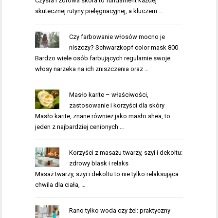
Czysta i zdrowa skóra to fundament każdej
skutecznej rutyny pielęgnacyjnej, a kluczem …
Czy farbowanie włosów mocno je
niszczy? Schwarzkopf color mask 800
Bardzo wiele osób farbujących regularnie swoje
włosy narzeka na ich zniszczenia oraz …
Masło karite – właściwości,
zastosowanie i korzyści dla skóry
Masło karite, znane również jako masło shea, to
jeden z najbardziej cenionych …
Korzyści z masażu twarzy, szyi i dekoltu:
zdrowy blask i relaks
Masaż twarzy, szyi i dekoltu to nie tylko relaksująca
chwila dla ciała, …
Rano tylko woda czy żel: praktyczny