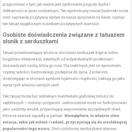
przypominać o tym, jak ważne jest zachowanie pogody ducha i
delikatności w życiu codziennym. Ten symboliczny mariaż beztroski może
mieć naprawdę pozytywny wpływ na nasze spojrzenie na świat, czyniąc
ten tatuaż wyjątkowym nośnikiem pozytywnych wartości.
Osobiste doświadczenia związane z tatuażem
słonik z serduszkami
Tatuaż przedstawiający słonia w otoczeniu serduszek kryje w sobie
bogactwo interpretacji, zależnych od indywidualnych przekonań i
doświadczeń osoby, która go nosi. Dla niektórych jest on synonimem
czystej radości i beztroskiego podejścia do życia. Z kolei inni,
dostrzegając w słoniach symbole lojalności i mądrości, traktują go jako
wyraz tych właśnie cennych cech.
Taki tatuaż może być subtelnym manifestem głębokiej miłości do
najbliższych – rodziny i przyjaciół. Jednocześnie może on funkcjonować
jako osobisty amulet, przywołujący wspomnienia szczęśliwych chwil,
które na zawsze zapadły w pamięć.
Niewątpliwie, to właśnie silne
emocje, takie jak miłość i radość, przyczyniają się do niesłabnącej
popularności tego wzoru.
Słoń ozdobiony serduszkami stanowi