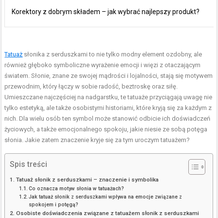
Korektory z dobrym składem – jak wybrać najlepszy produkt?
Tatuaż
słonika z serduszkami to nie tylko modny element ozdobny, ale
również głęboko symboliczne wyrażenie emocji i więzi z otaczającym
światem. Słonie, znane ze swojej mądrości i lojalności, stają się motywem
przewodnim, który łączy w sobie radość, beztroskę oraz siłę.
Umieszczane najczęściej na nadgarstku, te tatuaże przyciągają uwagę nie
tylko estetyką, ale także osobistymi historiami, które kryją się za każdym z
nich. Dla wielu osób ten symbol może stanowić odbicie ich doświadczeń
życiowych, a także emocjonalnego spokoju, jakie niesie ze sobą potęga
słonia. Jakie zatem znaczenie kryje się za tym uroczym tatuażem?
Spis treści
Tatuaż słonik z serduszkami – znaczenie i symbolika
Co oznacza motyw słonia w tatuażach?
Jak tatuaż słonik z serduszkami wpływa na emocje związane z
spokojem i potęgą?
Osobiste doświadczenia związane z tatuażem słonik z serduszkami