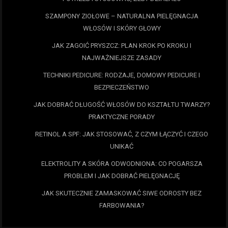
SZAMPONY ZIOŁOWE – NATURALNA PIELĘGNACJA
WŁOSÓW I SKÓRY GŁOWY
JAK ZAGOIĆ PRYSZCZ: PLAN KROK PO KROKU I
NAJWAŻNIEJSZE ZASADY
TECHNIKI PEDICURE: RODZAJE, DOMOWY PEDICURE I
BEZPIECZEŃSTWO
JAK DOBRAĆ DŁUGOŚĆ WŁOSÓW DO KSZTAŁTU TWARZY?
PRAKTYCZNE PORADY
RETINOL A SPF: JAK STOSOWAĆ, Z CZYM ŁĄCZYĆ I CZEGO
UNIKAĆ
ELEKTROLITY A SKÓRA ODWODNIONA: CO POGARSZA
PROBLEM I JAK DOBRAĆ PIELĘGNACJĘ
JAK SKUTECZNIE ZAMASKOWAĆ SIWE ODROSTY BEZ
FARBOWANIA?