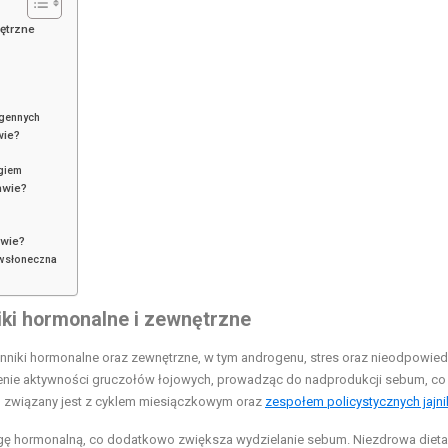
nętrzne
gennych
wie?
ogiem
chwie?
hwie?
iwsłoneczna
ki hormonalne i zewnętrzne
nniki hormonalne oraz zewnętrzne, w tym androgenu, stres oraz nieodpowied
enie aktywności gruczołów łojowych, prowadząc do nadprodukcji sebum, co 
to związany jest z cyklem miesiączkowym oraz
zespołem policystycznych jajn
gę hormonalną, co dodatkowo zwiększa wydzielanie sebum. Niezdrowa dieta