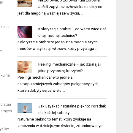
Na zdrowie, o zdrowiu i dla zdrowia.
om
Jeżeli zapytasz człowieka na ulicy co
jest dla niego najważniejsze w życiu, …
szenia
Koloryzacja ombre – co warto wiedzieć
o tej modnej technice?
Koloryzacja ombre to jeden z najmodniejszych
trendów w stylizacji włosów, który przyciąga …
ej
Peelingi mechaniczne – jak działają i
jakie przynoszą korzyści?
iku na
Peelingi mechaniczne to jedne z
najpopularniejszych zabiegów pielęgnacyjnych,
które zdobyły serca wielu …
ić stan
Jak uzyskać naturalne piękno: Poradnik
larnych
dla każdej kobiety
Naturalne piękno to temat, który zyskuje na
znaczeniu w dzisiejszym świecie, zdominowanym
tyków,
…