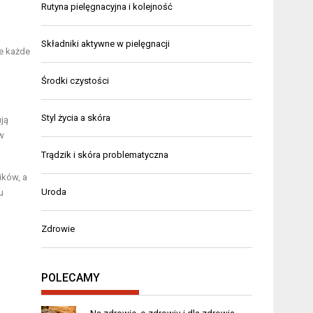
Rutyna pielęgnacyjna i kolejność
Składniki aktywne w pielęgnacji
że każde
Środki czystości
Styl życia a skóra
ją
w
Trądzik i skóra problematyczna
ików, a
Uroda
u
Zdrowie
POLECAMY