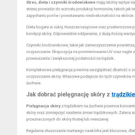
Stres, dieta i czynniki środowiskowe
mają istotny wpływ na
stresu prowadzi do wzrostu produkcji hormonów, takich jak tes
zapychaniu porów i powstawaniu niedoskonałości na skórze.
Dieta bogata w cukry, tłuszcze nasycone oraz przetworzone 
kondycji skóry. Odpowiednie odżywianie, z dużą ilością warzy
Czynniki środowiskowe, takie jak zanieczyszczenie powietrza, 
oczyszczanie. Ekspozycja na promieniowanie UV oraz nagłe zm
przesuszenia i zwiększonej podatności na trądzik.
Kompleksowa pielęgnacja powinna uwzględniać dbałość o zdrow
oczyszczanie skóry. Właściwe podejście do tych czynników m
żuchwie.
Jak dobrać pielęgnację skóry z
trądziki
Pielęgnacja skóry
z trądzikiem na żuchwie powinna koncentr
skóry oraz zmniejszyć nasilenie zmian trądzikowych. Zaleca 
przeznaczonych do skóry tłustej lub mieszanej.
Regularne złuszczanie martwego naskórka jest kluczowe, dla