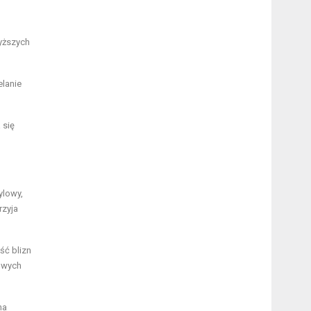
yższych
elanie
 się
ylowy,
rzyja
ść blizn
owych
na