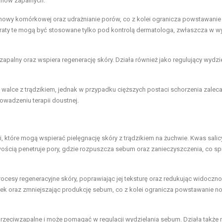
tanów zapalnych.
 odnowy komórkowej oraz udrażnianie porów, co z kolei ogranicza powstawanie
raty te mogą być stosowane tylko pod kontrolą dermatologa, zwłaszcza w w
 zapalny oraz wspiera regenerację skóry. Działa również jako regulujący wydzi
lce z trądzikiem, jednak w przypadku cięższych postaci schorzenia zaleca
wadzeniu terapii doustnej.
ki, które mogą wspierać pielęgnację skóry z trądzikiem na żuchwie. Kwas salic
ością penetruje pory, gdzie rozpuszcza sebum oraz zanieczyszczenia, co sp
cesy regeneracyjne skóry, poprawiając jej teksturę oraz redukując widoczno
ek oraz zmniejszając produkcję sebum, co z kolei ogranicza powstawanie n
przeciwzapalne i może pomagać w regulacji wydzielania sebum. Działa także 