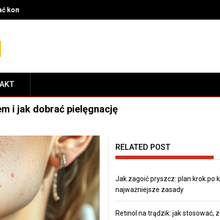
rać komponenty do serwisu i dopasować je do modelu roweru
TAKT
m i jak dobrać pielęgnację
RELATED POST
Jak zagoić pryszcz: plan krok po k
najważniejsze zasady
Retinol na trądzik: jak stosować, 