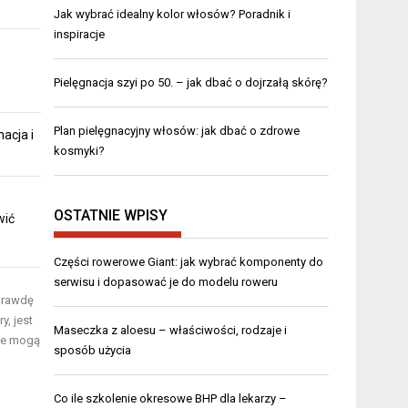
Jak wybrać idealny kolor włosów? Poradnik i
inspiracje
Pielęgnacja szyi po 50. – jak dbać o dojrzałą skórę?
Plan pielęgnacyjny włosów: jak dbać o zdrowe
nacja i
kosmyki?
OSTATNIE WPISY
wić
Części rowerowe Giant: jak wybrać komponenty do
serwisu i dopasować je do modelu roweru
prawdę
y, jest
Maseczka z aloesu – właściwości, rodzaje i
óre mogą
sposób użycia
Co ile szkolenie okresowe BHP dla lekarzy –