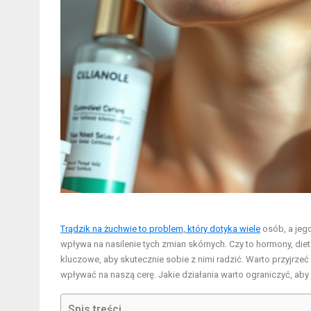
Trądzik na żuchwie to problem, który dotyka wiele
osób, a jeg
wpływa na nasilenie tych zmian skórnych. Czy to hormony, diet
kluczowe, aby skutecznie sobie z nimi radzić. Warto przyjrz
wpływać na naszą cerę. Jakie działania warto ograniczyć, ab
Spis treści