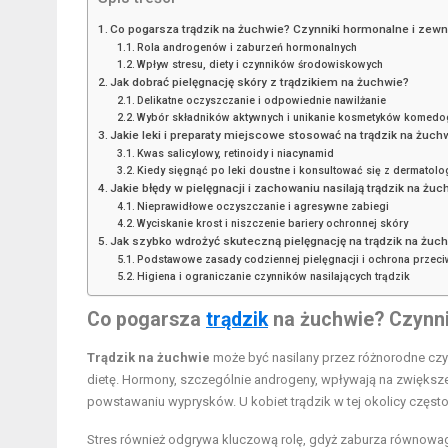
Co pogarsza trądzik na żuchwie? Czynniki hormonalne i zew
Rola androgenów i zaburzeń hormonalnych
Wpływ stresu, diety i czynników środowiskowych
Jak dobrać pielęgnację skóry z trądzikiem na żuchwie?
Delikatne oczyszczanie i odpowiednie nawilżanie
Wybór składników aktywnych i unikanie kosmetyków komedo
Jakie leki i preparaty miejscowe stosować na trądzik na żuch
Kwas salicylowy, retinoidy i niacynamid
Kiedy sięgnąć po leki doustne i konsultować się z dermatol
Jakie błędy w pielęgnacji i zachowaniu nasilają trądzik na żu
Nieprawidłowe oczyszczanie i agresywne zabiegi
Wyciskanie krost i niszczenie bariery ochronnej skóry
Jak szybko wdrożyć skuteczną pielęgnację na trądzik na żuc
Podstawowe zasady codziennej pielęgnacji i ochrona przec
Higiena i ograniczanie czynników nasilających trądzik
Co pogarsza
trądzik
na żuchwie? Czynni
Trądzik na żuchwie
może być nasilany przez różnorodne czy
dietę. Hormony, szczególnie androgeny, wpływają na zwiększ
powstawaniu wyprysków. U kobiet trądzik w tej okolicy częs
Stres również odgrywa kluczową rolę, gdyż zaburza równowa