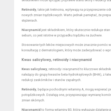
składnikiem może sprzyjać poprawie stanu skóry i redukcji s
Retinoidy
, takie jak tretinoina, wpływają na przyspieszenie
nowych zmian trądzikowych. Warto jednak pamiętać, że prepa
stężeniach.
Niacynamid
jest składnikiem, który skutecznie redukuje stan
sebum, co jest istotne w przypadku trądziku na żuchwie.
Stosowanie tych leków miejscowych może znacznie pomóc w wa
konsultację z dermatologiem, który może zadecydować o wpro
Kwas salicylowy, retinoidy i niacynamid
Kwas salicylowy
, retinoidy i niacynamid to kluczowe składni
należący do grupy kwasów beta-hydroksylowych (BHA), z łatw
redukcji zaskórników i stanów zapalnych.
Retinoidy
, będące pochodnymi witaminy A, mogą wspierać pro
potrądzikowych. Działają one, przyspieszając wymianę komór
zmian skórnych.
Niacynamid
to forma witaminy B3, która wykazuje działanie 