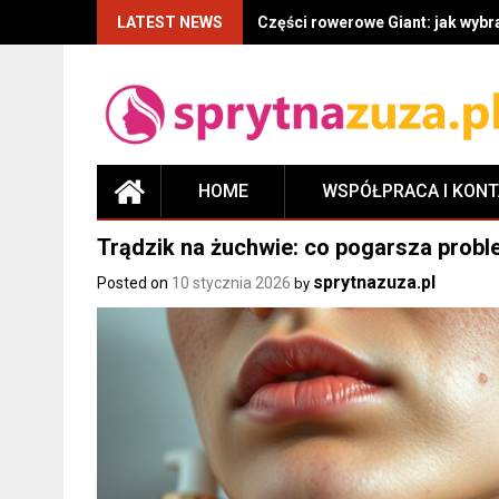
LATEST NEWS
Części rowerowe Giant: jak wyb
HOME
WSPÓŁPRACA I KON
Trądzik na żuchwie: co pogarsza proble
sprytnazuza.pl
Posted on
10 stycznia 2026
by