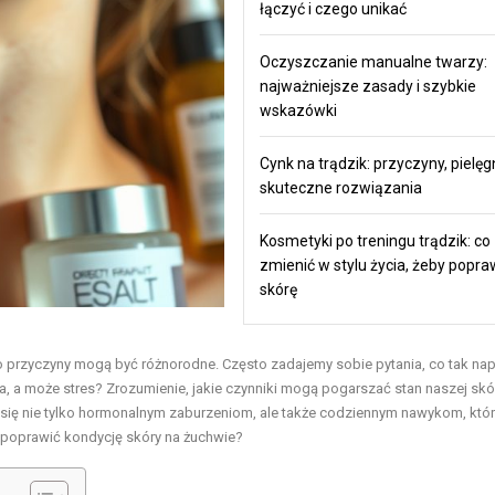
łączyć i czego unikać
Oczyszczanie manualne twarzy:
najważniejsze zasady i szybkie
wskazówki
Cynk na trądzik: przyczyny, pielęg
skuteczne rozwiązania
Kosmetyki po treningu trądzik: co
zmienić w stylu życia, żeby popra
skórę
o przyczyny mogą być różnorodne. Często zadajemy sobie pytania, co tak na
a, a może stres? Zrozumienie, jakie czynniki mogą pogarszać stan naszej skór
eć się nie tylko hormonalnym zaburzeniom, ale także codziennym nawykom, kt
y poprawić kondycję skóry na żuchwie?