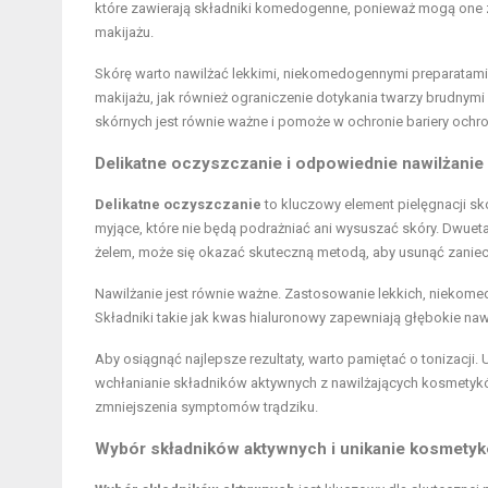
które zawierają składniki komedogenne, ponieważ mogą one za
makijażu.
Skórę warto nawilżać lekkimi, niekomedogennymi preparatami,
makijażu, jak również ograniczenie dotykania twarzy brudnym
skórnych jest równie ważne i pomoże w ochronie bariery ochro
Delikatne oczyszczanie i odpowiednie nawilżanie
Delikatne oczyszczanie
to kluczowy element pielęgnacji sk
myjące, które nie będą podrażniać ani wysuszać skóry. Dwuet
żelem, może się okazać skuteczną metodą, aby usunąć zaniec
Nawilżanie jest równie ważne. Zastosowanie lekkich, niek
Składniki takie jak kwas hialuronowy zapewniają głębokie nawi
Aby osiągnąć najlepsze rezultaty, warto pamiętać o tonizac
wchłanianie składników aktywnych z nawilżających kosmetyków
zmniejszenia symptomów trądziku.
Wybór składników aktywnych i unikanie kosmet