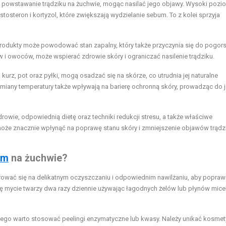
 powstawanie trądziku na żuchwie, mogąc nasilać jego objawy. Wysoki pozi
tosteron i kortyzol, które zwiększają wydzielanie sebum. To z kolei sprzyja
produkty może powodować stan zapalny, który także przyczynia się do pogor
w i owoców, może wspierać zdrowie skóry i ograniczać nasilenie trądziku.
kurz, pot oraz pyłki, mogą osadzać się na skórze, co utrudnia jej naturalne
iany temperatury także wpływają na barierę ochronną skóry, prowadząc do j
ie, odpowiednią dietę oraz techniki redukcji stresu, a także właściwe
oże znacznie wpłynąć na poprawę stanu skóry i zmniejszenie objawów trądz
em
na żuchwie?
ować się na delikatnym oczyszczaniu i odpowiednim nawilżaniu, aby popraw
się mycie twarzy dwa razy dziennie używając łagodnych żelów lub płynów mice
tego warto stosować peelingi enzymatyczne lub kwasy. Należy unikać kosme