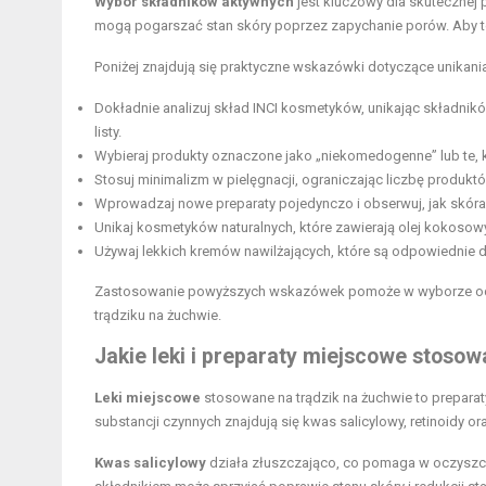
Wybór składników aktywnych
jest kluczowy dla skutecznej
mogą pogarszać stan skóry poprzez zapychanie porów. Aby to 
Poniżej znajdują się praktyczne wskazówki dotyczące unika
Dokładnie analizuj skład INCI kosmetyków, unikając składnik
listy.
Wybieraj produkty oznaczone jako „niekomedogenne” lub te, k
Stosuj minimalizm w pielęgnacji, ograniczając liczbę produktów
Wprowadzaj nowe preparaty pojedynczo i obserwuj, jak skóra 
Unikaj kosmetyków naturalnych, które zawierają olej kokoso
Używaj lekkich kremów nawilżających, które są odpowiednie do 
Zastosowanie powyższych wskazówek pomoże w wyborze odpo
trądziku na żuchwie.
Jakie leki i preparaty miejscowe stosow
Leki miejscowe
stosowane na trądzik na żuchwie to preparat
substancji czynnych znajdują się kwas salicylowy, retinoidy o
Kwas salicylowy
działa złuszczająco, co pomaga w oczyszcz