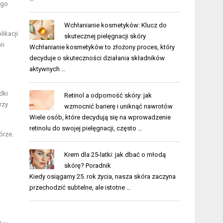
ego
Wchłanianie kosmetyków: Klucz do
ikacji
skutecznej pielęgnacji skóry
an
Wchłanianie kosmetyków to złożony proces, który
decyduje o skuteczności działania składników
aktywnych …
dki
Retinol a odporność skóry: jak
rzy
wzmocnić barierę i uniknąć nawrotów
Wiele osób, które decydują się na wprowadzenie
retinolu do swojej pielęgnacji, często …
órze.
Krem dla 25-latki: jak dbać o młodą
skórę? Poradnik
Kiedy osiągamy 25. rok życia, nasza skóra zaczyna
przechodzić subtelne, ale istotne …