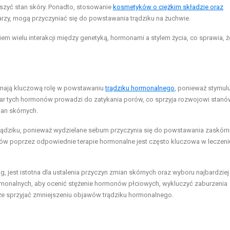
zyć stan skóry. Ponadto, stosowanie
kosmetyków o ciężkim składzie oraz
warzy, mogą przyczyniać się do powstawania trądziku na żuchwie.
m wielu interakcji między genetyką, hormonami a stylem życia, co sprawia, 
), mają kluczową rolę w powstawaniu
trądziku hormonalnego
, ponieważ stymulu
r tych hormonów prowadzi do zatykania porów, co sprzyja rozwojowi stanó
ian skórnych.
dziku, ponieważ wydzielane sebum przyczynia się do powstawania zaskórn
nów poprzez odpowiednie terapie hormonalne jest często kluczowa w leczeni
, jest istotna dla ustalenia przyczyn zmian skórnych oraz wyboru najbardziej
rmonalnych, aby ocenić stężenie hormonów płciowych, wykluczyć zaburzenia
że sprzyjać zmniejszeniu objawów trądziku hormonalnego.