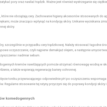
tykać pory oraz nasilać trądzik. Ważne jest również wystrzeganie się ciężki
 które nie obciążają cery. Zachowanie higieny akcesoriów stosowanych do apl
i rękami, może znacząco wpłynąć na kondycję skóry. Unikanie wyciskania zmi
nnej skóry.
óry, szczególnie w przypadku cery trądzikowej. Należy stosować łagodne śro
apowe oczyszczanie, czyli najpierw demakijaż olejem, a następnie umycie twa
zyszczenia i nadmiar sebum.
omedogennych kremów nawilżających pomoże utrzymać równowagę wodną w sk
lżenie, a także wspierają regenerację bariery ochronnej.
ji. Użycie toniku przywracającego odpowiednie pH po oczyszczeniu wspomaga
. Regularne stosowanie tej rutyny przyczyni się do poprawy kondycji skóry i
yków komedogennych