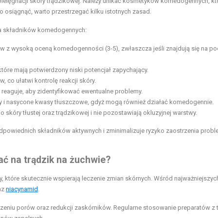
 pielęgnacji skóry trądzikowej. Należy unikać kosmetyków komedogennych, kt
osiągnąć, warto przestrzegać kilku istotnych zasad.
nia składników komedogennych:
ów z wysoką oceną komedogenności (3-5), zwłaszcza jeśli znajdują się na p
tóre mają potwierdzony niski potencjał zapychający.
, co ułatwi kontrolę reakcji skóry.
reaguje, aby zidentyfikować ewentualne problemy.
wy i nasycone kwasy tłuszczowe, gdyż mogą również działać komedogennie.
skóry tłustej oraz trądzikowej i nie pozostawiają okluzyjnej warstwy.
wiednich składników aktywnych i zminimalizuje ryzyko zaostrzenia prob
ać na trądzik na żuchwie?
y, które skutecznie wspierają leczenie zmian skórnych. Wśród najważniejszyc
raz
niacynamid
.
eniu porów oraz redukcji zaskórników. Regularne stosowanie preparatów z 