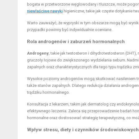
bogata w przetworzone węglowodany i tłuszcze, może pogors
niewłaściwe nawyki
higieniczne, takie jak częste dotykanie t
Warto zauważyć, że wypryski w tym obszarze mogą być wynikie
przypadki powinny być indywidualnie oceniane.
Rola androgenów i zaburzeń hormonalnych
Androgeny
, takie jak testosteron i dihydrotestosteron (DHT
gruczoły łojowe do zwiększonego wydzielania sebum. Nadmia
zapalnych oraz charakterystycznych dla tego typu trądziku zm
Wysokie poziomy androgenów mogą skutkować nasileniem trą
także stanów zapalnych. Dlatego redukcja działania androge
trądziku hormonalnego.
Konsultacja z lekarzem, takim jak dermatolog czy endokrynolog
efektywnego leczenia. Zaleca się przeprowadzenie badań ho
hormonalne oraz dostosować strategię terapeutyczną, co mo
Wpływ stresu, diety i czynników środowiskowych