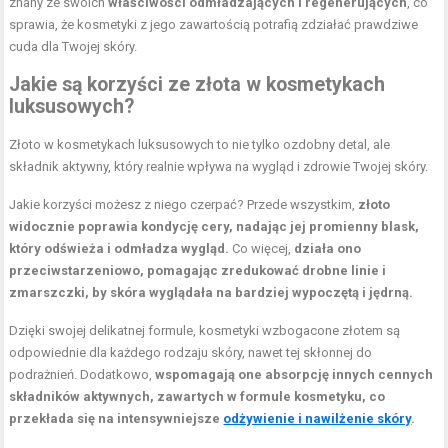
znany ze swoich
właściwości odmładzających i regenerujących
, co
sprawia, że kosmetyki z jego zawartością potrafią zdziałać prawdziwe
cuda dla Twojej skóry.
Jakie są korzyści ze złota w kosmetykach
luksusowych?
Złoto w kosmetykach luksusowych to nie tylko ozdobny detal, ale
składnik aktywny, który realnie wpływa na wygląd i zdrowie Twojej skóry.
Jakie korzyści możesz z niego czerpać? Przede wszystkim,
złoto
widocznie poprawia kondycję cery, nadając jej promienny blask,
który odświeża i odmładza wygląd.
Co więcej,
działa ono
przeciwstarzeniowo, pomagając zredukować drobne linie i
zmarszczki, by skóra wyglądała na bardziej wypoczętą i jędrną.
Dzięki swojej delikatnej formule, kosmetyki wzbogacone złotem są
odpowiednie dla każdego rodzaju skóry, nawet tej skłonnej do
podrażnień. Dodatkowo,
wspomagają one absorpcję innych cennych
składników aktywnych, zawartych w formule kosmetyku, co
przekłada się na intensywniejsze
odżywienie i nawilżenie skóry
.