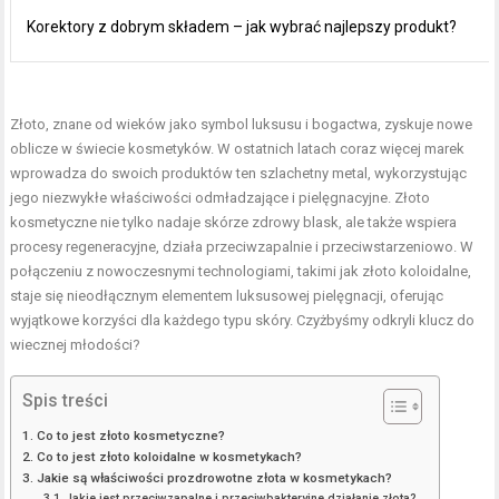
Korektory z dobrym składem – jak wybrać najlepszy produkt?
Złoto, znane od wieków jako symbol luksusu i bogactwa, zyskuje nowe
oblicze w świecie kosmetyków. W ostatnich latach coraz więcej marek
wprowadza do swoich produktów ten szlachetny metal, wykorzystując
jego niezwykłe właściwości odmładzające i pielęgnacyjne. Złoto
kosmetyczne nie tylko nadaje skórze zdrowy blask, ale także wspiera
procesy regeneracyjne, działa przeciwzapalnie i przeciwstarzeniowo. W
połączeniu z nowoczesnymi technologiami, takimi jak złoto koloidalne,
staje się nieodłącznym elementem luksusowej pielęgnacji, oferując
wyjątkowe korzyści dla każdego typu skóry. Czyżbyśmy odkryli klucz do
wiecznej młodości?
Spis treści
Co to jest złoto kosmetyczne?
Co to jest złoto koloidalne w kosmetykach?
Jakie są właściwości prozdrowotne złota w kosmetykach?
Jakie jest przeciwzapalne i przeciwbakteryjne działanie złota?