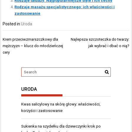
Rodzaje tatuaży: Najpopularniejsze style i ich cechy
Rodzaje masażu specjalistycznego: ich właściwości i
zastosowanie
Posted in
Uroda
Nawigacja
Krem przeciwzmarszczkowy dla
Najlepsza szczoteczka do twarzy:
wpisu
mężczyzn – klucz do młodzieńczej
jak wybrać i dbać o nią?
cery
URODA
Kwas salicylowy na skórę głowy: właściwości,
korzyści i zastosowanie
Sukienka na szydełku dla dziewczynki krok po