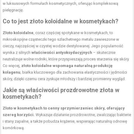
w luksusowych formułach kosmetycznych, oferując kompleksową
pielęgnację.
Co to jest złoto koloidalne w kosmetykach?
Złoto koloidalne
, coraz częściej spotykane w kosmetykach, to
mikroskopijne cząsteczki tego szlachetnego metalu zawieszone w
cieczy, najczęściej w czystej wodzie destylowanej. Jego popularność
wynika z silnych
właściwości antyoksydacyjnych
– skutecznie
neutralizuje wolne rodniki, które przyspieszają proces starzenia się skóry.
Co więcej,
złoto koloidalne wspomaga naturalną produkcję
kolagenu
, białka kluczowego dla zachowania elastyczności i jędrności
skóry, dzięki czemu cera zyskuje młodszy i bardziej promienny wygląd.
Jakie są właściwości prozdrowotne złota w
kosmetykach?
Złoto w kosmetykach to cenny sprzymierzeniec skóry, oferujący
szereg korzyści.
Wykazuje działanie prozdrowotne, zwalczając bakterie
i stany zapalne, a także pobudza krążenie, wspierając naturalną odnowę
komórkową.