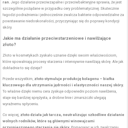
ran.
Jego działanie przeciwzapalne i przeciwbakteryjne sprawia, że jest
szczególnie pożądane w przypadku cery problematycznej. Skutecznie
łagodzi podrażnienia i jednocześnie zwalcza bakterie odpowiedzialne za
powstawanie niedoskonałości, przyczyniając się do poprawy kondycji
skóry.
Jakie ma działanie przeciwstarzeniowe i nawilżające
złoto?
Złoto w kosmetykach zyskało uznanie dzięki swoim właściwościom,
które spowalniają procesy starzenia i intensywnie nawilżają skórę. Ale jak
dokładnie to się dzieje?
Przede wszystkim,
złoto stymuluje produkcję kolagenu – białka
kluczowego dla utrzymania jędrności i elastyczności naszej skóry.
To właśnie dzięki niemu cera zyskuje odpowiedni poziom nawilżenia,
staje się bardziej sprężysta, a drobne linie i zmarszczki ulegają
wyraźnemu spłyceniu.
Co więcej,
złoto działa jak tarcza, neutralizując szkodliwe działanie
wolnych rodników, które są głównymi winowajcami
przyspieszonego starzenia się skóry.
Pomagając w ich zwalczaniu,