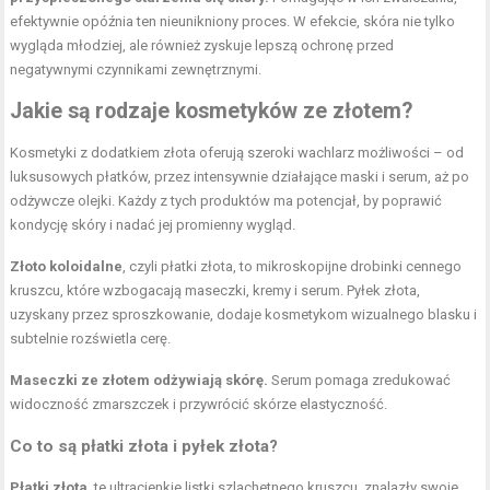
efektywnie opóźnia ten nieunikniony proces. W efekcie, skóra nie tylko
wygląda młodziej, ale również zyskuje lepszą ochronę przed
negatywnymi czynnikami zewnętrznymi.
Jakie są rodzaje kosmetyków ze złotem?
Kosmetyki z dodatkiem złota oferują szeroki wachlarz możliwości – od
luksusowych płatków, przez intensywnie działające maski i serum, aż po
odżywcze olejki. Każdy z tych produktów ma potencjał, by poprawić
kondycję skóry i nadać jej promienny wygląd.
Złoto koloidalne
, czyli płatki złota, to mikroskopijne drobinki cennego
kruszcu, które wzbogacają maseczki, kremy i serum. Pyłek złota,
uzyskany przez sproszkowanie, dodaje kosmetykom wizualnego blasku i
subtelnie rozświetla cerę.
Maseczki ze złotem odżywiają skórę.
Serum pomaga zredukować
widoczność zmarszczek i przywrócić skórze elastyczność.
Co to są płatki złota i pyłek złota?
Płatki złota
, te ultracienkie listki szlachetnego kruszcu, znalazły swoje