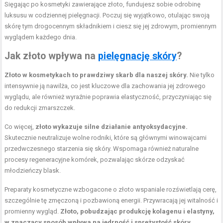
Sięgając po kosmetyki zawierające złoto, fundujesz sobie odrobinę
luksusu w codziennej pielęgnacji. Poczuj się wyjątkowo, otulając swoją
skórę tym drogocennym składnikiem i ciesz się jej zdrowym, promiennym
wyglądem każdego dnia.
Jak złoto wpływa na
pielęgnację skóry
?
Złoto w kosmetykach to prawdziwy skarb dla naszej skóry.
Nie tylko
intensywnie ją nawilża, co jest kluczowe dla zachowania jej zdrowego
wyglądu, ale również wyraźnie poprawia elastyczność, przyczyniając się
do redukcji zmarszczek.
Co więcej,
złoto wykazuje silne działanie antyoksydacyjne.
Skutecznie neutralizuje wolne rodniki, które są głównymi winowajcami
przedwczesnego starzenia się skóry. Wspomaga również naturalne
procesy regeneracyjne komórek, pozwalając skórze odzyskać
młodzieńczy blask.
Preparaty kosmetyczne wzbogacone o złoto wspaniale rozświetlają cerę,
szczególnie tę zmęczoną i pozbawioną energii. Przywracają jej witalność i
promienny wygląd.
Złoto, pobudzając produkcję kolagenu i elastyny,
w znaczący sposób wpływa na jędrność i sprężystość skóry,