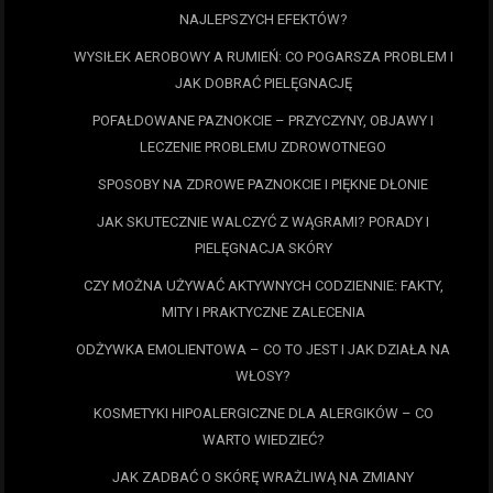
NAJLEPSZYCH EFEKTÓW?
WYSIŁEK AEROBOWY A RUMIEŃ: CO POGARSZA PROBLEM I
JAK DOBRAĆ PIELĘGNACJĘ
POFAŁDOWANE PAZNOKCIE – PRZYCZYNY, OBJAWY I
LECZENIE PROBLEMU ZDROWOTNEGO
SPOSOBY NA ZDROWE PAZNOKCIE I PIĘKNE DŁONIE
JAK SKUTECZNIE WALCZYĆ Z WĄGRAMI? PORADY I
PIELĘGNACJA SKÓRY
CZY MOŻNA UŻYWAĆ AKTYWNYCH CODZIENNIE: FAKTY,
MITY I PRAKTYCZNE ZALECENIA
ODŻYWKA EMOLIENTOWA – CO TO JEST I JAK DZIAŁA NA
WŁOSY?
KOSMETYKI HIPOALERGICZNE DLA ALERGIKÓW – CO
WARTO WIEDZIEĆ?
JAK ZADBAĆ O SKÓRĘ WRAŻLIWĄ NA ZMIANY