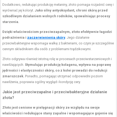
Dodatkowo, redukując produkcję melaniny, złoto pomaga rozjaśnić cerę i
wyrównać jej koloryt.
Jako silny antyoksydant, chroni skórę przed
szkodliwym działaniem wolnych rodników, spowalniając procesy
starzenia.
Dzięki właściwościom przeciwzapalnym, złoto efektywnie łagodzi
podrażnienia i
zaczerwienienia skóry
.
Jego działanie
przeciwbakteryjne wspomaga walkę z bakteriami, co czyni je szczególnie
cennym składnikiem dla osób z problemami trądzikowymi.
Złoto odgrywa również istotną rolę w procesach przeciwstarzeniowych i
nawilżających.
Stymulując produkcję kolagenu, wpływa na poprawę
jędrności i elastyczności skóry, co z kolei prowadzi do redukcji
zmarszczek.
Ponadto, pomagając utrzymać odpowiedni poziom
nawilżenia, poprawia ogólny wygląd i kondycję cery.
Jakie jest przeciwzapalne i przeciwbakteryjne działanie
złota?
Złoto jest cenione w pielęgnacji skóry ze względu na swoje
właściwości redukujące stany zapalne i wspomagające gojenie się