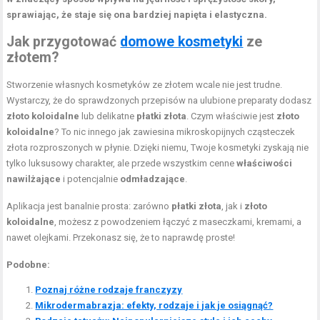
sprawiając, że staje się ona bardziej napięta i elastyczna.
Jak przygotować
domowe kosmetyki
ze
złotem?
Stworzenie własnych kosmetyków ze złotem wcale nie jest trudne.
Wystarczy, że do sprawdzonych przepisów na ulubione preparaty dodasz
złoto koloidalne
lub delikatne
płatki złota
. Czym właściwie jest
złoto
koloidalne
? To nic innego jak zawiesina mikroskopijnych cząsteczek
złota rozproszonych w płynie. Dzięki niemu, Twoje kosmetyki zyskają nie
tylko luksusowy charakter, ale przede wszystkim cenne
właściwości
nawilżające
i potencjalnie
odmładzające
.
Aplikacja jest banalnie prosta: zarówno
płatki złota
, jak i
złoto
koloidalne
, możesz z powodzeniem łączyć z maseczkami, kremami, a
nawet olejkami. Przekonasz się, że to naprawdę proste!
Podobne:
Poznaj różne rodzaje franczyzy
Mikrodermabrazja: efekty, rodzaje i jak je osiągnąć?