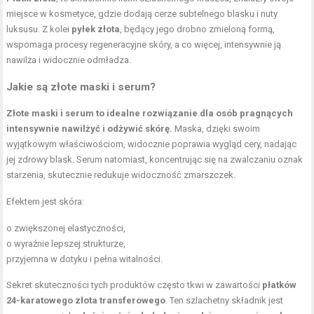
miejsce w kosmetyce, gdzie dodają cerze subtelnego blasku i nuty
luksusu. Z kolei
pyłek złota
, będący jego drobno zmieloną formą,
wspomaga procesy regeneracyjne skóry, a co więcej, intensywnie ją
nawilża i widocznie odmładza.
Jakie są złote maski i serum?
Złote maski i serum to idealne rozwiązanie dla osób pragnących
intensywnie nawilżyć i odżywić skórę.
Maska, dzięki swoim
wyjątkowym właściwościom, widocznie poprawia wygląd cery, nadając
jej zdrowy blask. Serum natomiast, koncentrując się na zwalczaniu oznak
starzenia, skutecznie redukuje widoczność zmarszczek.
Efektem jest skóra:
o zwiększonej elastyczności,
o wyraźnie lepszej strukturze,
przyjemna w dotyku i pełna witalności.
Sekret skuteczności tych produktów często tkwi w zawartości
płatków
24-karatowego złota transferowego
. Ten szlachetny składnik jest