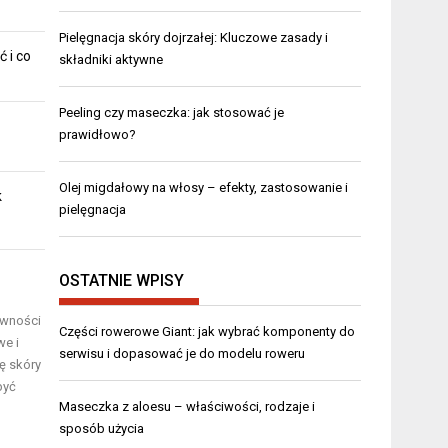
Pielęgnacja skóry dojrzałej: Kluczowe zasady i
ć i co
składniki aktywne
Peeling czy maseczka: jak stosować je
prawidłowo?
Olej migdałowy na włosy – efekty, zastosowanie i
k
pielęgnacja
OSTATNIE WPISY
ywności
Części rowerowe Giant: jak wybrać komponenty do
we i
serwisu i dopasować je do modelu roweru
ę skóry
być
Maseczka z aloesu – właściwości, rodzaje i
sposób użycia