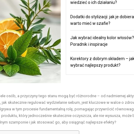
wiedzieć o ich działaniu?
Dodatki do stylizacji: jak je dobiera
warto mieć w szafie?
Jak wybrać idealny kolor włosów?
Poradnik i inspiracje
Korektory z dobrym składem – ja
wybrać najlepszy produkt?
iele osób, a przyczyny tego stanu mogą być różnorodne – od nadmiernej akt
 jak skutecznie regulować wydzielanie sebum, jest kluczowe w walce o zdro
dgrywa w tym procesie fundamentalną rolę, pomagając przywrócić równowag
roduktu, który jednocześnie skutecznie oczyszcza, ale nie wysusza, może 
alnym szamponie i jak stosować go, aby osiągnąć najlepsze efekty?