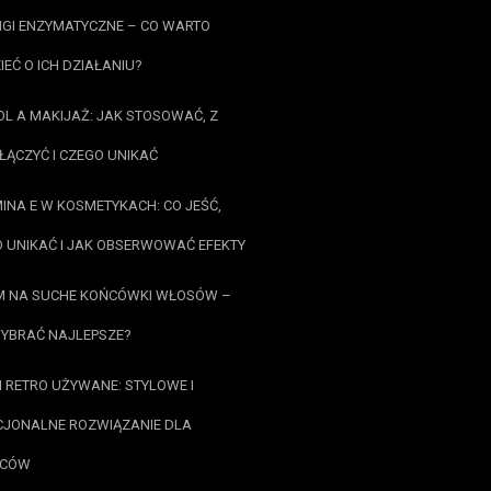
NGI ENZYMATYCZNE – CO WARTO
IEĆ O ICH DZIAŁANIU?
OL A MAKIJAŻ: JAK STOSOWAĆ, Z
ŁĄCZYĆ I CZEGO UNIKAĆ
INA E W KOSMETYKACH: CO JEŚĆ,
 UNIKAĆ I JAK OBSERWOWAĆ EFEKTY
M NA SUCHE KOŃCÓWKI WŁOSÓW –
YBRAĆ NAJLEPSZE?
 RETRO UŻYWANE: STYLOWE I
JONALNE ROZWIĄZANIE DLA
ICÓW