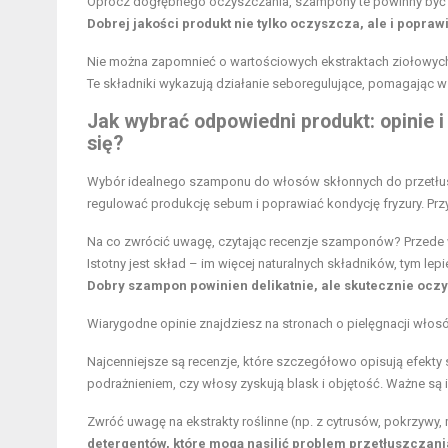
Oprócz dogłębnego oczyszczania, szampony te powinny być ła
Dobrej jakości produkt nie tylko oczyszcza, ale i popraw
Nie można zapomnieć o wartościowych ekstraktach ziołowych, 
Te składniki wykazują działanie seboregulujące, pomagając 
Jak wybrać odpowiedni produkt: opinie
się?
Wybór idealnego szamponu do włosów skłonnych do przetłusz
regulować produkcję sebum i poprawiać kondycję fryzury. Pr
Na co zwrócić uwagę, czytając recenzje szamponów? Przede 
Istotny jest skład – im więcej naturalnych składników, tym le
Dobry szampon powinien delikatnie, ale skutecznie ocz
Wiarygodne opinie znajdziesz na stronach o pielęgnacji włosów
Najcenniejsze są recenzje, które szczegółowo opisują efekty
podrażnieniem, czy włosy zyskują blask i objętość. Ważne są i
Zwróć uwagę na ekstrakty roślinne (np. z cytrusów, pokrzywy,
detergentów, które mogą nasilić problem przetłuszczani