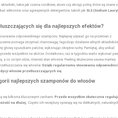
ładniki, takie jak czarna rzodkiew, aloes czy skrzyp polny, które są znane 
kać silikonów oraz agresywnych detergentów, takich jak
SLS (Sodium Laury
uszczających się dla najlepszych efektów?
stosowanie odpowiedniego szamponu. Najlepiej używać go na przemian z
łączenie pomaga utrzymać równowagę, łagodząc działanie silnych składnikó
ę głowy opuszkami palców, wykonując okrężne ruchy. Pamiętaj, aby unikać
 przede wszystkim na skórze. Dodatkowo, raz w tygodniu warto wykonać pee
ę, a co za tym idzie, również stan włosów. Peeling skutecznie usuwa martwy
przetłuszczania się włosów.
Dzięki regularnemu stosowaniu odpowiednic
ycji włosów przetłuszczających się.
gorii najlepszych szamponów do włosów
ą się kilkoma kluczowymi cechami.
Przede wszystkim skutecznie reguluj
eżość na dłużej.
Często ich receptury opierają się na delikatnych, naturalnyc