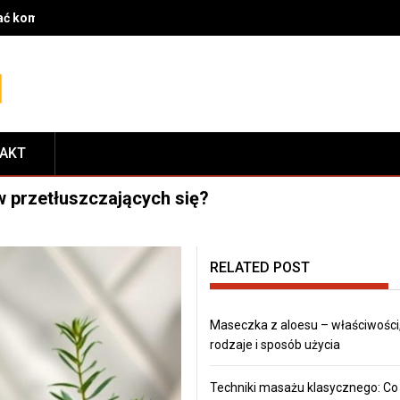
rać komponenty do serwisu i dopasować je do modelu roweru
TAKT
 przetłuszczających się?
RELATED POST
Maseczka z aloesu – właściwości
rodzaje i sposób użycia
Techniki masażu klasycznego: Co