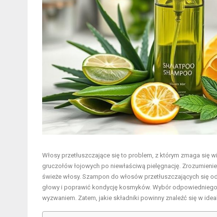
Włosy przetłuszczające się to problem, z którym zmaga się w
gruczołów łojowych po niewłaściwą pielęgnację. Zrozumienie,
świeże włosy. Szampon do włosów przetłuszczających się o
głowy i poprawić kondycję kosmyków. Wybór odpowiedniego p
wyzwaniem. Zatem, jakie składniki powinny znaleźć się w ide