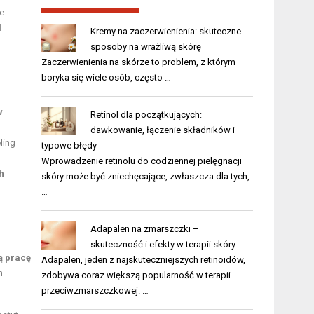
ze
l
Kremy na zaczerwienienia: skuteczne
sposoby na wrażliwą skórę
Zaczerwienienia na skórze to problem, z którym
boryka się wiele osób, często …
w
Retinol dla początkujących:
dawkowanie, łączenie składników i
ling
typowe błędy
Wprowadzenie retinolu do codziennej pielęgnacji
h
skóry może być zniechęcające, zwłaszcza dla tych,
…
Adapalen na zmarszczki –
skuteczność i efekty w terapii skóry
ą pracę
Adapalen, jeden z najskuteczniejszych retinoidów,
h
zdobywa coraz większą popularność w terapii
przeciwzmarszczkowej. …