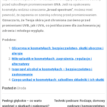
przed szkodliwym promieniowaniem
UVA
. Jeśli na opakowaniu
kosmetyku widzisz oznaczenie
„broad spectrum”
, możesz mieć
pewność, że zapewnia on szeroką ochronę przed promieniowaniem.
Oznacza to, że Twoja skóra jest chroniona zarówno przed
promieniami UVB, jak i UVA, co jest kluczowe dla zachowania jej
zdrowia i młodego wyglądu.
Podobne:
Gliceryna w kosmetykach: bezpieczeństwo, skutki uboczne i
alergie
Mikroplastik w kosmetykach: zagrożenia, regulacje i
alternatywy
Isopropyl alcohol w kosmetykach – bezpieczeństwo i
zastosowanie
Czego unikać w kosmetykach: szkodliwe składniki i ich skutki
Posted in
Uroda
Nawigacja
Peelingi głębokie – co warto
Techniki pedicure: Rodzaje, domowy
wpisu
wiedzieć o skutkach i pielęgnacji?
pedicure i bezpieczeństwo