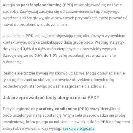
Alergia na
parafenylenodiaminę (PPD)
może objawiać się na różne
sposoby. Zazwyczaj zaczyna się od zaczerwienienia i uporczywego
swędzenia skóry głowy, ale w poważnych przypadkach może prowadzić
nawet do problemów z oddychaniem.
Uczulenie na
PPD
, najczęściej objawiające się alergicznym wypryskiem
kontaktowym, dotyka zaskakująco dużą grupę osób. Według statystyk,
dotyczy od
3,6% do 4,2%
osób cierpiących na przewlekły wyprysk.
Szacuje się, że od
0,6% do 1,0%
całej populacji jest wrażliwa na tę
substancję.
Reakcje alergiczne bywają wyjątkowo uciążliwe. Mogą objawiać się nie
tylko pęcherzami na skórze, ale również obrzękiem górnych dróg
oddechowych, stanowiąc poważne zagrożenie dla zdrowia.
Jak przeprowadzać testy alergiczne na PPD?
Testy alergiczne na
parafenylenodiaminę (PPD)
służą identyfikacji
osób uczulonych na tę substancję. W tym celu przeprowadza się próbę
uczuleniową, która polega na nałożeniu niewielkiej ilości
PPD
na fragment
skóry i obserwowaniu, czy wystąpi
reakcja alergiczna
.