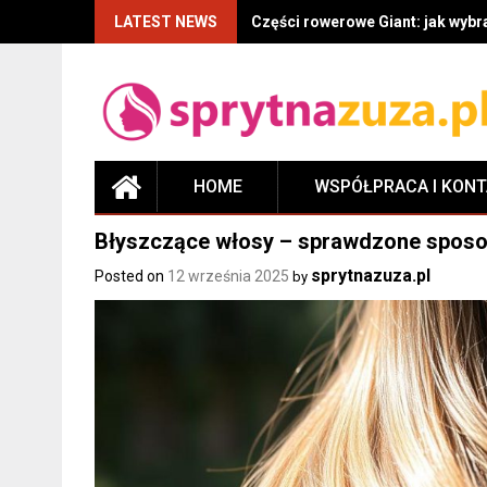
LATEST NEWS
Części rowerowe Giant: jak wyb
HOME
WSPÓŁPRACA I KON
Błyszczące włosy – sprawdzone sposob
sprytnazuza.pl
Posted on
12 września 2025
by