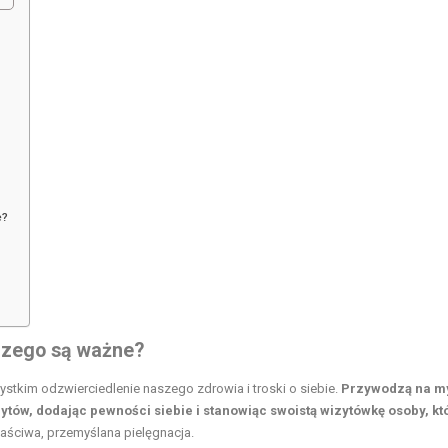
e?
aczego są ważne?
szystkim odzwierciedlenie naszego zdrowia i troski o siebie.
Przywodzą na m
rytów, dodając pewności siebie i stanowiąc swoistą wizytówkę osoby, kt
łaściwa, przemyślana pielęgnacja.