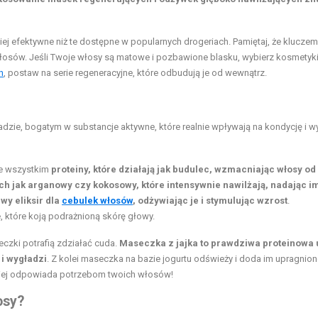
ej efektywne niż te dostępne w popularnych drogeriach. Pamiętaj, że klucze
osów. Jeśli Twoje włosy są matowe i pozbawione blasku, wybierz kosmetyki
h
, postaw na serie regeneracyjne, które odbudują je od wewnątrz.
adzie, bogatym w substancje aktywne, które realnie wpływają na kondycję i w
de wszystkim
proteiny, które działają jak budulec, wzmacniając włosy od
kich jak arganowy czy kokosowy, które intensywnie nawilżają, nadając i
wy eliksir dla
cebulek włosów
, odżywiając je i stymulując wzrost
.
, które koją podrażnioną skórę głowy.
czki potrafią zdziałać cuda.
Maseczka z jajka to prawdziwa proteinowa 
 i wygładzi
. Z kolei maseczka na bazie jogurtu odświeży i doda im upragnion
lepiej odpowiada potrzebom twoich włosów!
osy?