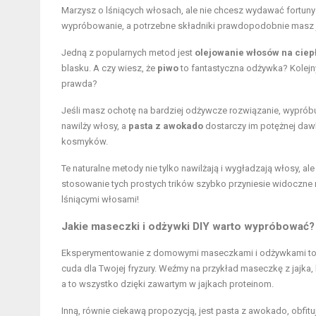
Marzysz o lśniących włosach, ale nie chcesz wydawać fortu
wypróbowanie, a potrzebne składniki prawdopodobnie masz j
Jedną z popularnych metod jest
olejowanie włosów na ciep
blasku. A czy wiesz, że
piwo
to fantastyczna odżywka? Kolejn
prawda?
Jeśli masz ochotę na bardziej odżywcze rozwiązanie, wyprób
nawilży włosy, a
pasta z awokado
dostarczy im potężnej dawk
kosmyków.
Te naturalne metody nie tylko nawilżają i wygładzają włosy, a
stosowanie tych prostych trików szybko przyniesie widoczne re
lśniącymi włosami!
Jakie maseczki i odżywki DIY warto wypróbować?
Eksperymentowanie z domowymi maseczkami i odżywkami to świe
cuda dla Twojej fryzury. Weźmy na przykład maseczkę z jajka
a to wszystko dzięki zawartym w jajkach proteinom.
Inną, równie ciekawą propozycją, jest pasta z awokado, obfit