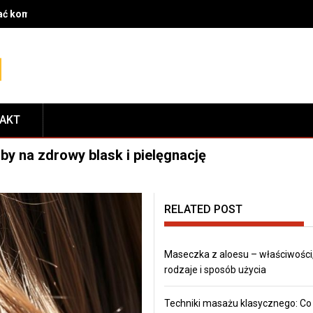
rać komponenty do serwisu i dopasować je do modelu roweru
TAKT
y na zdrowy blask i pielęgnację
RELATED POST
Maseczka z aloesu – właściwości
rodzaje i sposób użycia
Techniki masażu klasycznego: Co