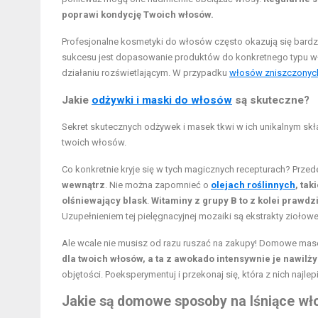
poprawi kondycję Twoich włosów.
Profesjonalne kosmetyki do włosów często okazują się bardzi
sukcesu jest dopasowanie produktów do konkretnego typu wł
działaniu rozświetlającym. W przypadku
włosów zniszczonyc
Jakie
odżywki i maski do włosów
są skuteczne?
Sekret skutecznych odżywek i masek tkwi w ich unikalnym skł
twoich włosów.
Co konkretnie kryje się w tych magicznych recepturach? Prze
wewnątrz
. Nie można zapomnieć o
olejach roślinnych
, ta
olśniewający blask
.
Witaminy z grupy B to z kolei prawdzi
Uzupełnieniem tej pielęgnacyjnej mozaiki są ekstrakty ziołowe
Ale wcale nie musisz od razu ruszać na zakupy! Domowe mase
dla twoich włosów, a ta z awokado intensywnie je nawilży
objętości. Poeksperymentuj i przekonaj się, która z nich naj
Jakie są domowe sposoby na lśniące wł