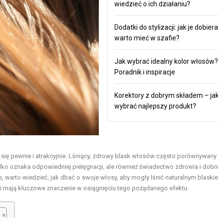
wiedzieć o ich działaniu?
Dodatki do stylizacji: jak je dobiera
warto mieć w szafie?
Jak wybrać idealny kolor włosów?
Poradnik i inspiracje
Korektory z dobrym składem – ja
wybrać najlepszy produkt?
 się pewnie i atrakcyjnie. Lśniący, zdrowy blask włosów często porównywany 
ylko oznaka odpowiedniej pielęgnacji, ale również świadectwo zdrowia i dobr
warto wiedzieć, jak dbać o swoje włosy, aby mogły lśnić naturalnym blaski
cji mają kluczowe znaczenie w osiągnięciu tego pożądanego efektu.