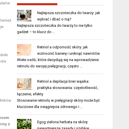
ularne
Najlepsza szczoteczka do twarzy: jak
wybrać i dbać o nią?
również
Najlepsza szczoteczka do twarzy to nie tylko
je
gadżet – to klucz do …
Retinol a odporność skóry: jak
wzmocnić barierę i uniknąć nawrotów
dniki
Wiele osób, które decydują się na wprowadzenie
osta
retinolu do swojej pielęgnacji, często …
Retinol a depilacja brwi wąsika:
praktyka stosowania: częstotliwość,
łączenie, efekty
Stosowanie retinolu w pielęgnacji skóry może być
adników
kluczowe dla osiągnięcia zdrowego i …
łosom
Egcg zielona herbata na skórę:
miny z
najważniejsze zasady i szybkie