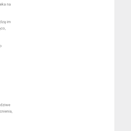
eka na
adzą im
ąco,
o
wdziwe
cnienia,