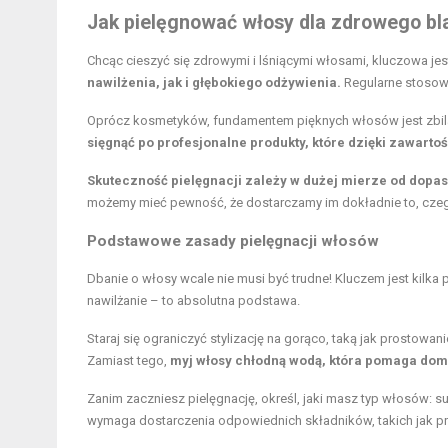
Jak pielęgnować włosy dla zdrowego bl
Chcąc cieszyć się zdrowymi i lśniącymi włosami, kluczowa je
nawilżenia, jak i głębokiego odżywienia.
Regularne stosowa
Oprócz kosmetyków, fundamentem pięknych włosów jest zbil
sięgnąć po profesjonalne produkty, które dzięki zawarto
Skuteczność pielęgnacji zależy w dużej mierze od dopa
możemy mieć pewność, że dostarczamy im dokładnie to, czeg
Podstawowe zasady pielęgnacji włosów
Dbanie o włosy wcale nie musi być trudne! Kluczem jest kilk
nawilżanie – to absolutna podstawa.
Staraj się ograniczyć stylizację na gorąco, taką jak prostow
Zamiast tego,
myj włosy chłodną wodą, która pomaga domkn
Zanim zaczniesz pielęgnację, określ, jaki masz typ włosów: s
wymaga dostarczenia odpowiednich składników, takich jak prot