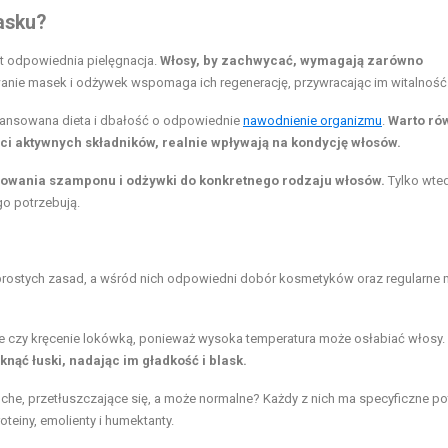
asku?
st odpowiednia pielęgnacja.
Włosy, by zachwycać, wymagają zarówno
nie masek i odżywek wspomaga ich regenerację, przywracając im witalność
ansowana dieta i dbałość o odpowiednie
nawodnienie organizmu
.
Warto ró
ści aktywnych składników, realnie wpływają na kondycję włosów.
sowania szamponu i odżywki do konkretnego rodzaju włosów.
Tylko wte
o potrzebują.
a prostych zasad, a wśród nich odpowiedni dobór kosmetyków oraz regularne m
anie czy kręcenie lokówką, ponieważ wysoka temperatura może osłabiać włosy.
ąć łuski, nadając im gładkość i blask.
uche, przetłuszczające się, a może normalne? Każdy z nich ma specyficzne po
einy, emolienty i humektanty.