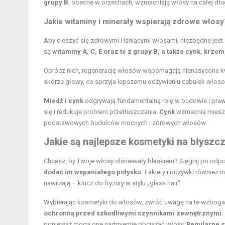
grupy B
, obecne w orzechach, wzmacniają włosy na całej dłu
Jakie witaminy i minerały wspierają zdrowe włosy
Aby cieszyć się zdrowymi i lśniącymi włosami, niezbędne jes
są
witaminy A, C, E oraz te z grupy B, a także cynk, krzem
Oprócz nich, regenerację włosów wspomagają nienasycone 
skórze głowy, co sprzyja lepszemu odżywieniu cebulek włos
Miedź i cynk
odgrywają fundamentalną rolę w budowie i pr
się i redukuje problem przetłuszczania.
Cynk
wzmacnia miesz
podstawowych budulców mocnych i zdrowych włosów.
Jakie są najlepsze kosmetyki na błyszc
Chcesz, by Twoje włosy olśniewały blaskiem? Sięgnij po odp
dodać im wspaniałego połysku.
Lakiery i odżywki również m
nawilżają – klucz do fryzury w stylu „glass hair”.
Wybierając kosmetyki do włosów, zwróć uwagę na te wzbogac
ochronną przed szkodliwymi czynnikami zewnętrznymi.
ponieważ mogą one nadmiernie obciążać włosy.
Regularne s