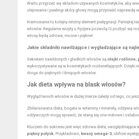
Warto przyjrzeć się składom używanych kosmetyków, aby wiedz
olejowanie i peelingi skóry głowy mogą przynieść naprawdę ws
Kremowanie to kolejny istotny element pielęgnacji. Pamiętaj 
włosów. Regularne wizyty u fryzjera pozwolą Ci pozbyć się 
włosy będą zdrowe, mocne i piękne!
Jakie składniki nawilżające i wygładzające są naj
Sekretem nawilżonych i gładkich włosów są
olejki roślinne,
wykorzystywane są w kosmetykach rozświetlających. Dzięki n
droga do pięknych i lśniących włosów.
Jak dieta wpływa na blask włosów?
Wygląd twoich włosów w dużej mierze zależy od tego, co jesz
Zbilansowana dieta, bogata w witaminy i minerały, odżywia wł
odżywczych mogą sprawić, że staną się one matowe i osłabio
Kluczem do sukcesu jest więc zdrowa dieta, uwzględniająca w
piękny połysk.
Przykładowo,
kwasy omega-3
, obficie wyst