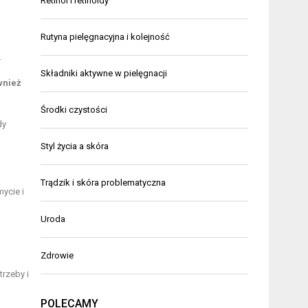
Retinol i retinoidy
Rutyna pielęgnacyjna i kolejność
.
Składniki aktywne w pielęgnacji
wnież
Środki czystości
dy
Styl życia a skóra
Trądzik i skóra problematyczna
ycie i
Uroda
Zdrowie
trzeby i
POLECAMY