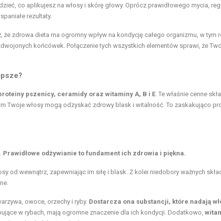
ieć, co aplikujesz na włosy i skórę głowy. Oprócz prawidłowego mycia, reg
paniałe rezultaty.
też, że zdrowa dieta ma ogromny wpływ na kondycję całego organizmu, w tym 
rozdwojonych końcówek. Połączenie tych wszystkich elementów sprawi, że Two
lepsze?
 proteiny pszenicy, ceramidy oraz witaminy A, B i E
. Te właśnie cenne skła
im Twoje włosy mogą odzyskać zdrowy blask i witalność. To zaskakująco pr
.
Prawidłowe odżywianie to fundament ich zdrowia i piękna.
osy od wewnątrz, zapewniając im siłę i blask. Z kolei niedobory ważnych skł
ne.
arzywa, owoce, orzechy i ryby.
Dostarcza ona substancji, które nadają w
ępujące w rybach, mają ogromne znaczenie dla ich kondycji. Dodatkowo,
wita