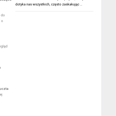
dotyka nas wszystkich, często zaskakując …
m do
 o
ygląd
m
uczta
ej