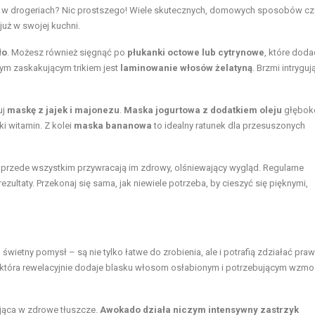
ny w drogeriach? Nic prostszego! Wiele skutecznych, domowych sposobów cz
uż w swojej kuchni.
ło
. Możesz również sięgnąć po
płukanki octowe lub cytrynowe
, które dod
ym zaskakującym trikiem jest
laminowanie włosów żelatyną
. Brzmi intryguj
uj
maskę z jajek i majonezu
.
Maska jogurtowa z dodatkiem oleju
głębok
i witamin. Z kolei
maska bananowa
to idealny ratunek dla przesuszonych
le przede wszystkim przywracają im zdrowy, olśniewający wygląd. Regularne
zultaty. Przekonaj się sama, jak niewiele potrzeba, by cieszyć się pięknymi,
tny pomysł – są nie tylko łatwe do zrobienia, ale i potrafią zdziałać pra
, która rewelacyjnie dodaje blasku włosom osłabionym i potrzebującym wzmo
ująca w zdrowe tłuszcze.
Awokado działa niczym intensywny zastrzyk