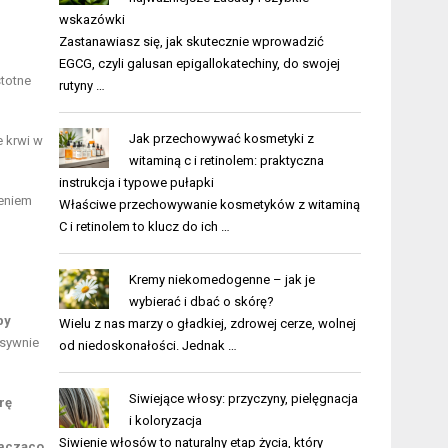
wskazówki
Zastanawiasz się, jak skutecznie wprowadzić
EGCG, czyli galusan epigallokatechiny, do swojej
stotne
rutyny …
Jak przechowywać kosmetyki z
e krwi w
witaminą c i retinolem: praktyczna
instrukcja i typowe pułapki
zeniem
Właściwe przechowywanie kosmetyków z witaminą
C i retinolem to klucz do ich …
Kremy niekomedogenne – jak je
wybierać i dbać o skórę?
by
Wielu z nas marzy o gładkiej, zdrowej cerze, wolnej
nsywnie
od niedoskonałości. Jednak …
Siwiejące włosy: przyczyny, pielęgnacja
rę
i koloryzacja
Siwienie włosów to naturalny etap życia, który
nacząco