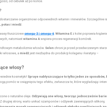
gości, od cebulek aż po końce.
?
t dostarczanie organizmowi odpowiednich witamin i minerałów. Szczególnie i
, potas i miedź
.
kwasy tłuszczowe
omega-3 i omega-6
.
Witamina E
z kolei poprawia krążeni
owych, natomiast
witamina A
wspiera proces regeneracji komórek.
awidłowym metabolizmie włosów.
Selen
chroni je przed przedwczesnym star
ki włosowe, a
miedź
jest niezbędna do produkcji kolagenu i keratyny –
zące włosy?
owiednie kosmetyki!
Spraye nabłyszczające to tylko jeden ze sposobów, 
ogą pomóc w osiągnięciu tego efektu, zwłaszcza te, które wygładzają i inte
one o naturalne oleje.
Odżywiają one włosy, tworząc jednocześnie barie
Z drugiej strony, warto unikać szamponów i odżywek zawierających silikony,
tosowanie masek regenerujących i odżywek głęboko nawilżających z