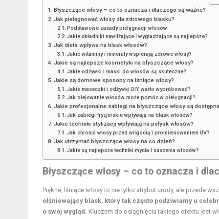
Błyszczące włosy – co to oznacza i dlaczego są ważne?
Jak pielęgnować włosy dla zdrowego blasku?
Podstawowe zasady pielęgnacji włosów
Jakie składniki nawilżające i wygładzające są najlepsze?
Jak dieta wpływa na blask włosów?
Jakie witaminy i minerały wspierają zdrowe włosy?
Jakie są najlepsze kosmetyki na błyszczące włosy?
Jakie odżywki i maski do włosów są skuteczne?
Jakie są domowe sposoby na lśniące włosy?
Jakie maseczki i odżywki DIY warto wypróbować?
Jak olejowanie włosów może pomóc w pielęgnacji?
Jakie profesjonalne zabiegi na błyszczące włosy są dostępn
Jak zabiegi fryzjerskie wpływają na blask włosów?
Jakie techniki stylizacji wpływają na połysk włosów?
Jak chronić włosy przed wilgocią i promieniowaniem UV?
Jak utrzymać błyszczące włosy na co dzień?
Jakie są najlepsze techniki mycia i suszenia włosów?
Błyszczące włosy – co to oznacza i dl
Piękne, lśniące włosy to nie tylko atrybut urody, ale przede w
olśniewający blask, który tak często podziwiamy u celeb
o swój wygląd.
Kluczem do osiągnięcia takiego efektu jest w