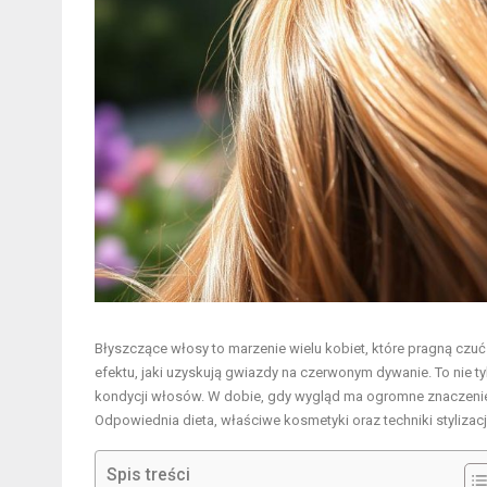
Błyszczące włosy to marzenie wielu kobiet, które pragną czuć
efektu, jaki uzyskują gwiazdy na czerwonym dywanie. To nie t
kondycji włosów. W dobie, gdy wygląd ma ogromne znaczenie, 
Odpowiednia dieta, właściwe kosmetyki oraz techniki styliza
Spis treści