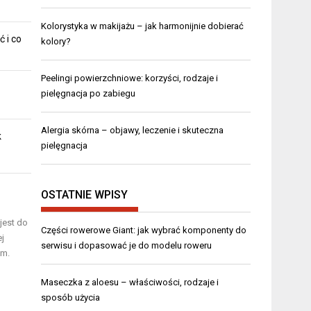
Kolorystyka w makijażu – jak harmonijnie dobierać
ć i co
kolory?
Peelingi powierzchniowe: korzyści, rodzaje i
pielęgnacja po zabiegu
Alergia skórna – objawy, leczenie i skuteczna
k
pielęgnacja
OSTATNIE WPISY
jest do
Części rowerowe Giant: jak wybrać komponenty do
ej
serwisu i dopasować je do modelu roweru
em.
Maseczka z aloesu – właściwości, rodzaje i
sposób użycia