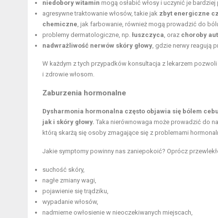
niedobory witamin
mogą osłabić włosy i uczynić je bardzie
agresywne traktowanie włosów, takie jak
zbyt energiczne c
chemiczne
, jak farbowanie, również mogą prowadzić do ból
problemy dermatologiczne, np.
łuszczyca
, oraz
choroby au
nadwrażliwość nerwów skóry głowy
, gdzie nerwy reagują 
W każdym z tych przypadków konsultacja z lekarzem pozwoli
i zdrowie włosom.
Zaburzenia hormonalne
Dysharmonia hormonalna często objawia się bólem cebu
jak i skóry głowy.
Taka nierównowaga może prowadzić do nadw
którą skarżą się osoby zmagające się z problemami hormonal
Jakie symptomy powinny nas zaniepokoić? Oprócz przewlekłe
suchość skóry,
nagłe zmiany wagi,
pojawienie się trądziku,
wypadanie włosów,
nadmierne owłosienie w nieoczekiwanych miejscach,