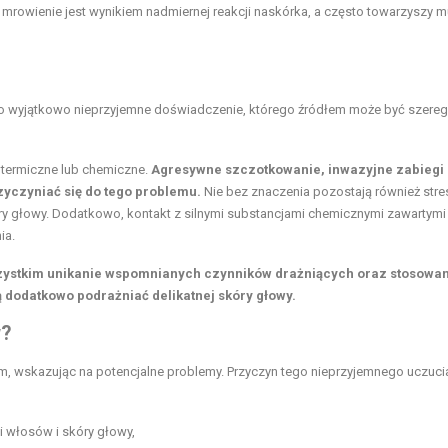
 mrowienie jest wynikiem nadmiernej reakcji naskórka, a często towarzyszy m
to wyjątkowo nieprzyjemne doświadczenie, którego źródłem może być szereg
 termiczne lub chemiczne.
Agresywne szczotkowanie, inwazyjne zabiegi
zyczyniać się do tego problemu.
Nie bez znaczenia pozostają również stre
ry głowy. Dodatkowo, kontakt z silnymi substancjami chemicznymi zawartymi
ia.
zystkim unikanie wspomnianych czynników drażniących oraz stosowa
 dodatkowo podrażniać delikatnej skóry głowy.
w?
zm, wskazując na potencjalne problemy. Przyczyn tego nieprzyjemnego uczuc
i włosów i skóry głowy,