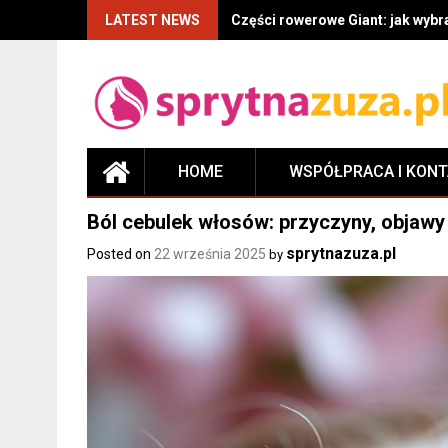
LATEST NEWS
Maseczka z aloesu – właściwości
HOME
WSPÓŁPRACA I KON
Ból cebulek włosów: przyczyny, objawy 
sprytnazuza.pl
Posted on
22 września 2025
by