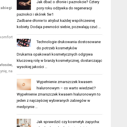
Jak dbać o dłonie i paznokcie? Cztery
zabiegi
pory roku odżywka do regeneracji
paznokci i skórek 5w1
Zadbane dłonie to atrybut każdej współczesnej
kobiety. Dodaja pewności siebie, pozwalają czuć …
 komfort
Technologie drukowania dostosowane
do potrzeb kosmetyków
Drukarnia opakowań kosmetycznych odgrywa
kluczową rolę w branży kosmetycznej, dostarczając
włosów,
wysokiej jakości …
nię, na
Wypełnienie zmarszczek kwasem
hialuronowym – co warto wiedzieć?
Wypełnienie zmarszczek kwasem hialuronowym to
jeden z najczęściej wybieranych zabiegów w
medycynie …
Jak sprawdzić czy kosmetyk zapycha: