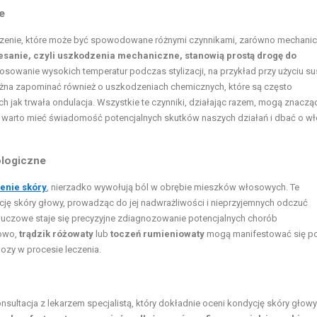
e
zenie, które może być spowodowane różnymi czynnikami, zarówno mechanic
zesanie, czyli uszkodzenia mechaniczne, stanowią prostą drogę do
osowanie wysokich temperatur podczas stylizacji, na przykład przy użyciu su
ożna zapominać również o uszkodzeniach chemicznych, które są często
 jak trwała ondulacja. Wszystkie te czynniki, działając razem, mogą znaczą
 warto mieć świadomość potencjalnych skutków naszych działań i dbać o w
ologiczne
enie skóry
, nierzadko wywołują ból w obrębie mieszków włosowych. Te
ję skóry głowy, prowadząc do jej nadwrażliwości i nieprzyjemnych odczuć
 kluczowe staje się precyzyjne zdiagnozowanie potencjalnych chorób
dowo,
trądzik różowaty
lub
toczeń rumieniowaty
mogą manifestować się p
nozy w procesie leczenia.
ultacja z lekarzem specjalistą, który dokładnie oceni kondycję skóry głowy