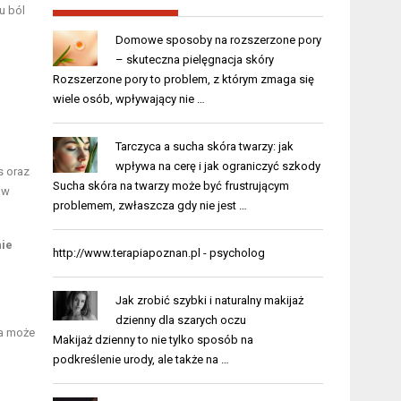
u ból
Domowe sposoby na rozszerzone pory
– skuteczna pielęgnacja skóry
Rozszerzone pory to problem, z którym zmaga się
wiele osób, wpływający nie …
Tarczyca a sucha skóra twarzy: jak
wpływa na cerę i jak ograniczyć szkody
s oraz
Sucha skóra na twarzy może być frustrującym
 w
problemem, zwłaszcza gdy nie jest …
nie
http://www.terapiapoznan.pl -
psycholog
Jak zrobić szybki i naturalny makijaż
dzienny dla szarych oczu
ia może
Makijaż dzienny to nie tylko sposób na
podkreślenie urody, ale także na …