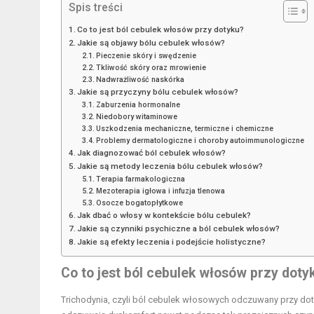
Spis treści
Co to jest ból cebulek włosów przy dotyku?
Jakie są objawy bólu cebulek włosów?
Pieczenie skóry i swędzenie
Tkliwość skóry oraz mrowienie
Nadwrażliwość naskórka
Jakie są przyczyny bólu cebulek włosów?
Zaburzenia hormonalne
Niedobory witaminowe
Uszkodzenia mechaniczne, termiczne i chemiczne
Problemy dermatologiczne i choroby autoimmunologiczne
Jak diagnozować ból cebulek włosów?
Jakie są metody leczenia bólu cebulek włosów?
Terapia farmakologiczna
Mezoterapia igłowa i infuzja tlenowa
Osocze bogatopłytkowe
Jak dbać o włosy w kontekście bólu cebulek?
Jakie są czynniki psychiczne a ból cebulek włosów?
Jakie są efekty leczenia i podejście holistyczne?
Co to jest ból cebulek włosów przy doty
Trichodynia, czyli ból cebulek włosowych odczuwany przy dot