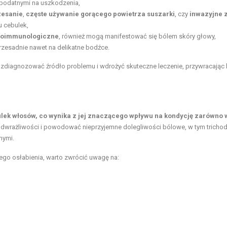
j podatnymi na uszkodzenia,
zesanie
,
częste używanie gorącego powietrza suszarki
, czy
inwazyjne 
u cebulek,
toimmunologiczne
, również mogą manifestować się bólem skóry głowy,
przesadnie nawet na delikatne bodźce.
 zdiagnozować źródło problemu i wdrożyć skuteczne leczenie, przywracając
lek włosów, co wynika z jej znaczącego wpływu na kondycję zarówno 
rażliwości i powodować nieprzyjemne dolegliwości bólowe, w tym trichody
nymi.
go osłabienia, warto zwrócić uwagę na: