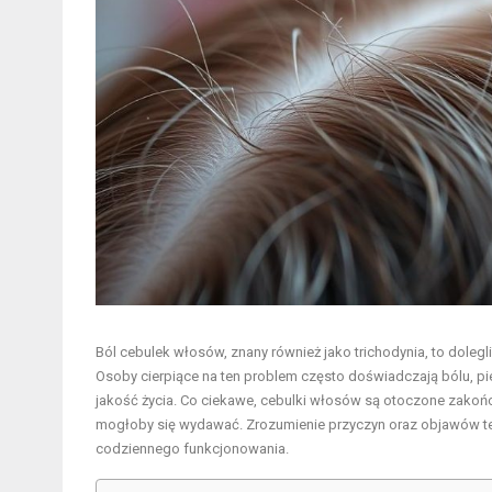
Ból cebulek włosów, znany również jako trichodynia, to doleg
Osoby cierpiące na ten problem często doświadczają bólu, p
jakość życia. Co ciekawe, cebulki włosów są otoczone zakońc
mogłoby się wydawać. Zrozumienie przyczyn oraz objawów teg
codziennego funkcjonowania.