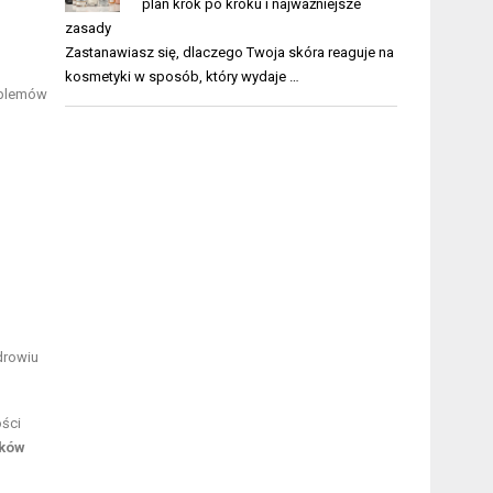
plan krok po kroku i najważniejsze
zasady
Zastanawiasz się, dlaczego Twoja skóra reaguje na
kosmetyki w sposób, który wydaje …
oblemów
zdrowiu
ości
ików