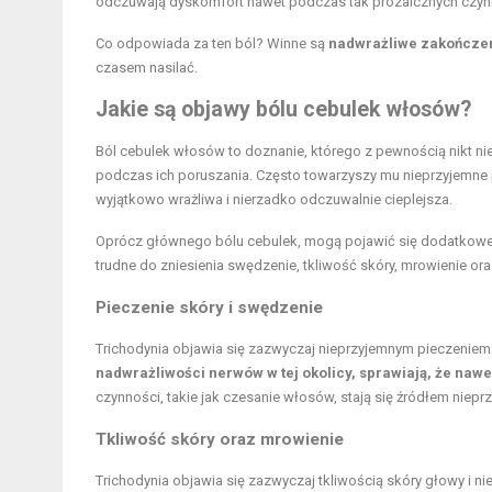
odczuwają dyskomfort nawet podczas tak prozaicznych czynno
Co odpowiada za ten ból? Winne są
nadwrażliwe zakończe
czasem nasilać.
Jakie są objawy bólu cebulek włosów?
Ból cebulek włosów to doznanie, którego z pewnością nikt ni
podczas ich poruszania. Często towarzyszy mu nieprzyjemne p
wyjątkowo wrażliwa i nierzadko odczuwalnie cieplejsza.
Oprócz głównego bólu cebulek, mogą pojawić się dodatkowe s
trudne do zniesienia swędzenie, tkliwość skóry, mrowienie or
Pieczenie skóry i swędzenie
Trichodynia objawia się zazwyczaj nieprzyjemnym pieczenie
nadwrażliwości nerwów w tej okolicy, sprawiają, że naw
czynności, takie jak czesanie włosów, stają się źródłem niep
Tkliwość skóry oraz mrowienie
Trichodynia objawia się zazwyczaj tkliwością skóry głowy i 