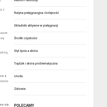
Retinol i retinoidy
.
ę z
Rutyna pielęgnacyjna i kolejność
Składniki aktywne w pielęgnacji
 nawet
Środki czystości
się
Styl życia a skóra
skóry,
Trądzik i skóra problematyczna
ące z
Uroda
zienne
Zdrowie
wa się
POLECAMY