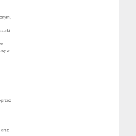
znymi,
szarki
co
łosy w
oprzez
 oraz