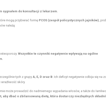
m sygnałem do konsultacji z lekarzem.
które mogą przybierać formę
PCOS (zespół policystycznych jajników)
, pr
wów należą:
osteoporozy.
Wszystkie te czynniki negatywnie wpływają na ogólne
m.
zczególnie tych z grupy
A, E, D oraz B
. Ich deficyt negatywnie odbija się na 
c wrażliwość skóry.
nizmie może prowadzić do nadmiernego wypadania włosów, a także do łamliw
t, aby dbać o zbilansowaną dietę, która dostarczy niezbędnych składn