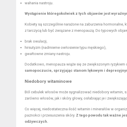
wahania nastroju.
Wystąpienie któregokolwiek z tych objawów jest wyraźny
Kobiety są szczególnie narażone na zaburzenia hormonalne, 
z tarczycą lub być związane z menopauzą. Do typowych obja
brak owulacji,
hirsutyzm (nadmierne owłosienie typu męskiego),
gwałtowne zmiany nastroju.
Dodatkowo, menopauza wiąże się ze zwiększonym ryzykiem 
samopoczucie, sprzyjając stanom lękowym i depresyjny
Niedobory witaminowe
Ból cebulek włosów może sygnalizować niedobory witamin, s
zarówno włosów, jak i skóry głowy, osłabiając je i zwiększają
Co więcej, niedostateczna ilość witamin i minerałów w orga
paznokci i przesuszenia skóry.
Z tego powodu tak ważne jes
odżywczych.