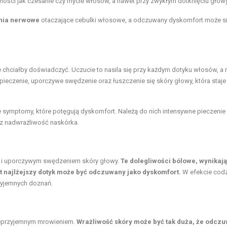
ści jak czesanie czy mycie włosów, a nawet przy zwykłym dotknięciu głowy
nia nerwowe
otaczające cebulki włosowe, a odczuwany dyskomfort może si
e chciałby doświadczyć. Uczucie to nasila się przy każdym dotyku włosów, a
ieczenie, uporczywe swędzenie oraz łuszczenie się skóry głowy, która staje 
ymptomy, które potęgują dyskomfort. Należą do nich intensywne pieczenie 
az nadwrażliwość naskórka.
m i uporczywym swędzeniem skóry głowy.
Te dolegliwości bólowe, wynikaj
et najlżejszy dotyk może być odczuwany jako dyskomfort.
W efekcie cod
rzyjemnych doznań.
nieprzyjemnym mrowieniem.
Wrażliwość skóry może być tak duża, że odczu