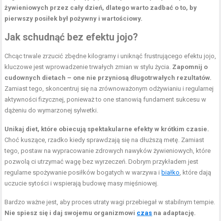
żywieniowych przez cały dzień, dlatego warto zadbać o to, by
pierwszy posiłek był pożywny i wartościowy.
Jak schudnąć bez efektu jojo?
Chcąc trwale zrzucić zbędne kilogramy i uniknąć frustrującego efektu jojo,
kluczowe jest wprowadzenie trwałych zmian w stylu życia.
Zapomnij o
cudownych dietach – one nie przyniosą długotrwałych rezultatów.
Zamiast tego, skoncentruj się na zrównoważonym odżywianiu i regularnej
aktywności fizycznej, ponieważ to one stanowią fundament sukcesu w
dążeniu do wymarzonej sylwetki.
Unikaj diet, które obiecują spektakularne efekty w krótkim czasie.
Choć kuszące, rzadko kiedy sprawdzają się na dłuższą metę. Zamiast
tego, postaw na wypracowanie zdrowych nawyków żywieniowych, które
pozwolą ci utrzymać wagę bez wyrzeczeń. Dobrym przykładem jest
regularne spożywanie posiłków bogatych w warzywa i
białko
, które dają
uczucie sytości i wspierają budowę masy mięśniowej.
Bardzo ważne jest, aby proces utraty wagi przebiegał w stabilnym tempie.
Nie spiesz się i daj swojemu organizmowi
czas
na adaptację.