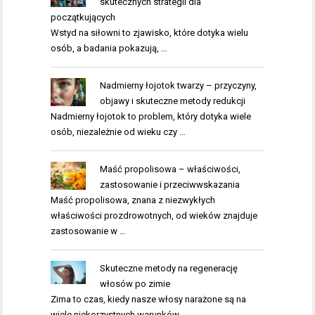
skutecznych strategii dla
początkujących
Wstyd na siłowni to zjawisko, które dotyka wielu
osób, a badania pokazują, …
Nadmierny łojotok twarzy – przyczyny,
objawy i skuteczne metody redukcji
Nadmierny łojotok to problem, który dotyka wiele
osób, niezależnie od wieku czy …
Maść propolisowa – właściwości,
zastosowanie i przeciwwskazania
Maść propolisowa, znana z niezwykłych
właściwości prozdrowotnych, od wieków znajduje
zastosowanie w …
Skuteczne metody na regenerację
włosów po zimie
Zima to czas, kiedy nasze włosy narażone są na
wiele niekorzystnych warunków, …