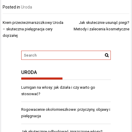
Posted in
Uroda
Nawigacja
Krem przeciwzmarszczkowy Uroda
Jak skutecznie usunąć piegi?
wpisu
– skuteczna pielęgnacja cery
Metody i zalecenia kosmetyczne
dojrzałej
URODA
Lumigan na włosy: jak działa i czy warto go
stosować?
Rogowacenie okołomieszkowe: przyczyny, objawy i
pielęgnacja
Jak skutecznie odbudować zniszczone włosy?