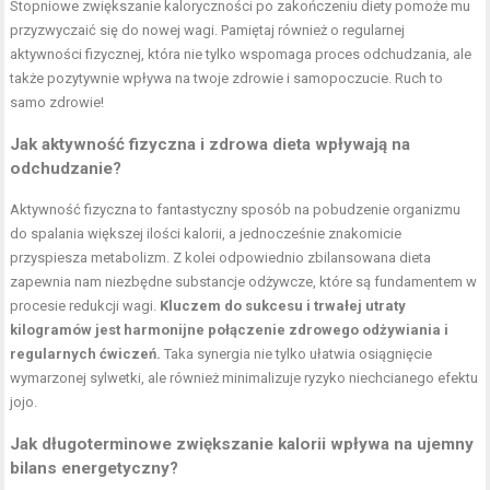
Stopniowe zwiększanie kaloryczności po zakończeniu diety pomoże mu
przyzwyczaić się do nowej wagi. Pamiętaj również o regularnej
aktywności fizycznej, która nie tylko wspomaga proces odchudzania, ale
także pozytywnie wpływa na twoje zdrowie i samopoczucie. Ruch to
samo zdrowie!
Jak aktywność fizyczna i zdrowa dieta wpływają na
odchudzanie?
Aktywność fizyczna to fantastyczny sposób na pobudzenie organizmu
do spalania większej ilości kalorii, a jednocześnie znakomicie
przyspiesza metabolizm. Z kolei odpowiednio zbilansowana dieta
zapewnia nam niezbędne substancje odżywcze, które są fundamentem w
procesie redukcji wagi.
Kluczem do sukcesu i trwałej utraty
kilogramów jest harmonijne połączenie zdrowego odżywiania i
regularnych ćwiczeń.
Taka synergia nie tylko ułatwia osiągnięcie
wymarzonej sylwetki, ale również minimalizuje ryzyko niechcianego efektu
jojo.
Jak długoterminowe zwiększanie kalorii wpływa na ujemny
bilans energetyczny?