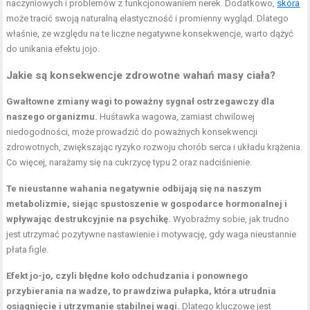
naczyniowych i problemów z funkcjonowaniem nerek. Dodatkowo,
skóra
może tracić swoją naturalną elastyczność i promienny wygląd. Dlatego
właśnie, ze względu na te liczne negatywne konsekwencje, warto dążyć
do unikania efektu jojo.
Jakie są konsekwencje zdrowotne wahań masy ciała?
Gwałtowne zmiany wagi to poważny sygnał ostrzegawczy dla
naszego organizmu.
Huśtawka wagowa, zamiast chwilowej
niedogodności, może prowadzić do poważnych konsekwencji
zdrowotnych, zwiększając ryzyko rozwoju chorób serca i układu krążenia.
Co więcej, narażamy się na cukrzycę typu 2 oraz nadciśnienie.
Te nieustanne wahania negatywnie odbijają się na naszym
metabolizmie, siejąc spustoszenie w gospodarce hormonalnej i
wpływając destrukcyjnie na psychikę.
Wyobraźmy sobie, jak trudno
jest utrzymać pozytywne nastawienie i motywację, gdy waga nieustannie
płata figle.
Efekt jo-jo, czyli błędne koło odchudzania i ponownego
przybierania na wadze, to prawdziwa pułapka, która utrudnia
osiągnięcie i utrzymanie stabilnej wagi.
Dlatego kluczowe jest