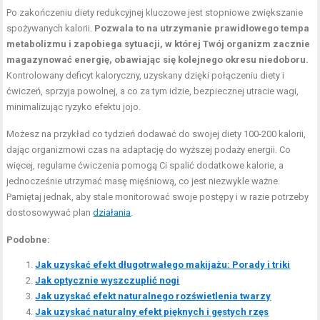
Po zakończeniu diety redukcyjnej kluczowe jest stopniowe zwiększanie
spożywanych kalorii.
Pozwala to na utrzymanie prawidłowego tempa
metabolizmu i zapobiega sytuacji, w której Twój organizm zacznie
magazynować energię, obawiając się kolejnego okresu niedoboru.
Kontrolowany deficyt kaloryczny, uzyskany dzięki połączeniu diety i
ćwiczeń, sprzyja powolnej, a co za tym idzie, bezpiecznej utracie wagi,
minimalizując ryzyko efektu jojo.
Możesz na przykład co tydzień dodawać do swojej diety 100-200 kalorii,
dając organizmowi czas na adaptację do wyższej podaży energii. Co
więcej, regularne ćwiczenia pomogą Ci spalić dodatkowe kalorie, a
jednocześnie utrzymać masę mięśniową, co jest niezwykle ważne.
Pamiętaj jednak, aby stale monitorować swoje postępy i w razie potrzeby
dostosowywać plan
działania
.
Podobne:
Jak uzyskać efekt długotrwałego makijażu: Porady i triki
Jak optycznie wyszczuplić nogi
Jak uzyskać efekt naturalnego rozświetlenia twarzy
Jak uzyskać naturalny efekt pięknych i gęstych rzęs