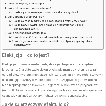
Jakie są objawy efektu jojo?
Jak efekt jojo wpływa na zdrowie?
Jakie są konsekwencje zdrowotne wahań masy ciała?
Jak zapobiec efektowi jojo?
Jakie są zasady zdrowego odchudzania i zmiany stylu życia?
Jakie nawyki żywieniowe pomagają w kontrolowanej ilości
spożywanych kalorii?
Jak schudnąć bez efektu jojo?
Jak aktywność fizyczna i zdrowa dieta wpływają na odchudzanie?
Jak długoterminowe zwiększanie kalorii wpływa na ujemny bilans
energetyczny?
Efekt jojo – co to jest?
Efekt jojo to zmora wielu osób, które próbują zrzucić zbędne
kilogramy.
Charakteryzuje się on błyskawicznym powrotem do wagi
sprzed diety, tworząc frustrujące, cykliczne wahania masy ciała. Statystyki
są alarmujące: aż trzy czwarte osób odchudzających się doświadcza
tego nieprzyjemnego zjawiska. Co gorsza, w większości przypadków
(około 80%) waga wraca do punktu wyjścia. Na szczęście, istnieje realna
szansa, by uniknąć tej pułapki i utrzymać wymarzoną sylwetkę.
Jakie są przyczyny efektu jojo?