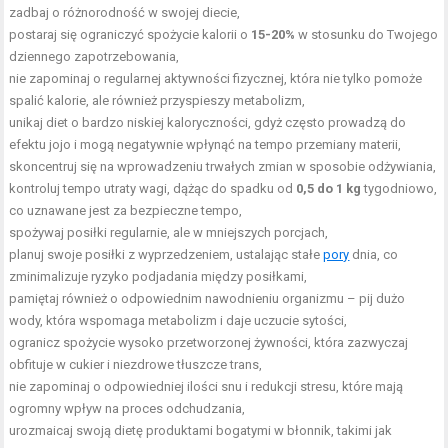
zadbaj o różnorodność w swojej diecie,
postaraj się ograniczyć spożycie kalorii o
15-20%
w stosunku do Twojego
dziennego zapotrzebowania,
nie zapominaj o regularnej aktywności fizycznej, która nie tylko pomoże
spalić kalorie, ale również przyspieszy metabolizm,
unikaj diet o bardzo niskiej kaloryczności, gdyż często prowadzą do
efektu jojo i mogą negatywnie wpłynąć na tempo przemiany materii,
skoncentruj się na wprowadzeniu trwałych zmian w sposobie odżywiania,
kontroluj tempo utraty wagi, dążąc do spadku od
0,5 do 1 kg
tygodniowo,
co uznawane jest za bezpieczne tempo,
spożywaj posiłki regularnie, ale w mniejszych porcjach,
planuj swoje posiłki z wyprzedzeniem, ustalając stałe
pory
dnia, co
zminimalizuje ryzyko podjadania między posiłkami,
pamiętaj również o odpowiednim nawodnieniu organizmu – pij dużo
wody, która wspomaga metabolizm i daje uczucie sytości,
ogranicz spożycie wysoko przetworzonej żywności, która zazwyczaj
obfituje w cukier i niezdrowe tłuszcze trans,
nie zapominaj o odpowiedniej ilości snu i redukcji stresu, które mają
ogromny wpływ na proces odchudzania,
urozmaicaj swoją dietę produktami bogatymi w błonnik, takimi jak