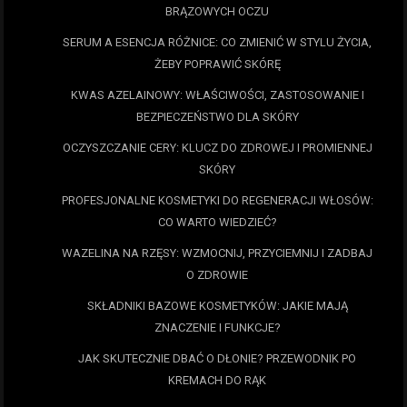
BRĄZOWYCH OCZU
SERUM A ESENCJA RÓŻNICE: CO ZMIENIĆ W STYLU ŻYCIA,
ŻEBY POPRAWIĆ SKÓRĘ
KWAS AZELAINOWY: WŁAŚCIWOŚCI, ZASTOSOWANIE I
BEZPIECZEŃSTWO DLA SKÓRY
OCZYSZCZANIE CERY: KLUCZ DO ZDROWEJ I PROMIENNEJ
SKÓRY
PROFESJONALNE KOSMETYKI DO REGENERACJI WŁOSÓW:
CO WARTO WIEDZIEĆ?
WAZELINA NA RZĘSY: WZMOCNIJ, PRZYCIEMNIJ I ZADBAJ
O ZDROWIE
SKŁADNIKI BAZOWE KOSMETYKÓW: JAKIE MAJĄ
ZNACZENIE I FUNKCJE?
JAK SKUTECZNIE DBAĆ O DŁONIE? PRZEWODNIK PO
KREMACH DO RĄK