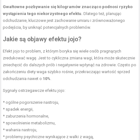
Gwałtowne pozbywanie się kilogramów znacząco podnosi ryzyko
wystąpienia tego niekorzystnego efektu.
Dlatego też, planując
odchudzanie, kluczowe jest zachowanie umiaru i zrównoważonego
podejścia, by uniknąć potencjalnych problemów.
Jakie są objawy efektu jojo?
Efekt jojo to problem, z którym boryka się wiele osób pragnących
zredukować wagę. Jest to cykliczna zmiana wagi, która może skutecznie
zniechęcić do dalszych prób i negatywnie wpłynąć na zdrowie. Często po
zakończeniu diety waga szybko rośnie, przekraczając wartość sprzed
odchudzania nawet o
10%
.
Sygnały ostrzegawcze efektu jojo:
* ogólne pogorszenie nastroju,
* spadek energii,
* zaburzenia hormonalne,
* spowolnienie metabolizmu,
* wahania nastroju,
* problemy psychiczne wynikające z walki z wagą,