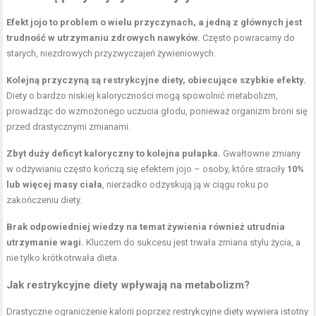
Efekt jojo to problem o wielu przyczynach, a jedną z głównych jest
trudność w utrzymaniu zdrowych nawyków.
Często powracamy do
starych, niezdrowych przyzwyczajeń żywieniowych.
Kolejną przyczyną są restrykcyjne diety, obiecujące szybkie efekty.
Diety o bardzo niskiej kaloryczności mogą spowolnić metabolizm,
prowadząc do wzmożonego uczucia głodu, ponieważ organizm broni się
przed drastycznymi zmianami.
Zbyt duży deficyt kaloryczny to kolejna pułapka.
Gwałtowne zmiany
w odżywianiu często kończą się efektem jojo – osoby, które straciły
10%
lub więcej masy ciała
, nierzadko odzyskują ją w ciągu roku po
zakończeniu diety.
Brak odpowiedniej wiedzy na temat żywienia również utrudnia
utrzymanie wagi.
Kluczem do sukcesu jest trwała zmiana stylu życia, a
nie tylko krótkotrwała dieta.
Jak restrykcyjne diety wpływają na metabolizm?
Drastyczne ograniczenie kalorii poprzez restrykcyjne diety wywiera istotny