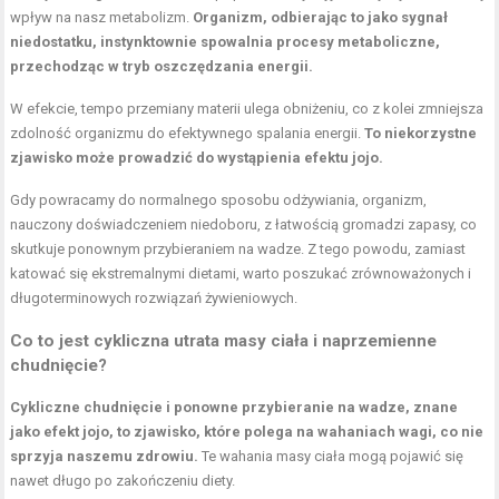
wpływ na nasz metabolizm.
Organizm, odbierając to jako sygnał
niedostatku, instynktownie spowalnia procesy metaboliczne,
przechodząc w tryb oszczędzania energii.
W efekcie, tempo przemiany materii ulega obniżeniu, co z kolei zmniejsza
zdolność organizmu do efektywnego spalania energii.
To niekorzystne
zjawisko może prowadzić do wystąpienia efektu jojo.
Gdy powracamy do normalnego sposobu odżywiania, organizm,
nauczony doświadczeniem niedoboru, z łatwością gromadzi zapasy, co
skutkuje ponownym przybieraniem na wadze. Z tego powodu, zamiast
katować się ekstremalnymi dietami, warto poszukać zrównoważonych i
długoterminowych rozwiązań żywieniowych.
Co to jest cykliczna utrata masy ciała i naprzemienne
chudnięcie?
Cykliczne chudnięcie i ponowne przybieranie na wadze, znane
jako efekt jojo, to zjawisko, które polega na wahaniach wagi, co nie
sprzyja naszemu zdrowiu.
Te wahania masy ciała mogą pojawić się
nawet długo po zakończeniu diety.