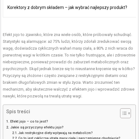
Korektory z dobrym składem – jak wybrać najlepszy produkt?
Efekt jojo to zjawisko, które zna wiele osób, które próbowały schudnąć.
Statystyki są alarmujące: aż 75% ludzi, którzy zdołali zredukować swoją
wagę, doświadcza cyklicznych wahań masy ciała, a 80% z nich wraca do
pierwotnej wagi w krótkim czasie. To nie tylko frustrujące, ale i zdrowotnie
niebezpieczne, ponieważ prowadzi do zaburzeń metabolicznych oraz
psychicznych. Skąd jednak bierze się to nieustanne kręcenie się w kółko?
Przyczyny są złożone i często związane z restrykcyjnymi dietami oraz
brakiem długofalowych zmian w stylu życia. Warto zrozumieć ten
mechanizm, aby skutecznie walczyć z efektem jojo i wprowadzić zdrowe
nawyki, które pozwolą na trwałą utratę wagi.
Spis treści
Efekt jojo – co to jest?
Jakie są przyczyny efektu jojo?
Jak restrykcyjne diety wpływają na metabolizm?
Co to jest cykliczna utrata masy ciała i naprzemienne chudnięcie?