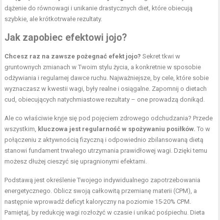
dążenie do równowagi i unikanie drastycznych diet, które obiecują
szybkie, ale krótkotrwałe rezultaty.
Jak zapobiec efektowi jojo?
Chcesz raz na zawsze pożegnać efekt jojo?
Sekret tkwi w
gruntownych zmianach w Twoim stylu życia, a konkretnie w sposobie
odżywiania i regularnej dawce ruchu. Najważniejsze, by cele, które sobie
wyznaczasz w kwestii wagi, były realne i osiągalne. Zapomnij o dietach
cud, obiecujących natychmiastowe rezultaty – one prowadzą donikąd.
Ale co właściwie kryje się pod pojęciem zdrowego odchudzania? Przede
wszystkim,
kluczowa jest regularność w spożywaniu posiłków.
To w
połączeniu z aktywnością fizyczną i odpowiednio zbilansowaną dietą
stanowi fundament trwałego utrzymania prawidłowej wagi. Dzięki temu
możesz dłużej cieszyć się upragnionymi efektami.
Podstawą jest określenie Twojego indywidualnego zapotrzebowania
energetycznego. Oblicz swoją całkowitą przemianę materii (CPM), a
następnie wprowadź deficyt kaloryczny na poziomie 15-20% CPM.
Pamiętaj, by redukcję wagi rozłożyć w czasie i unikać pośpiechu. Dieta