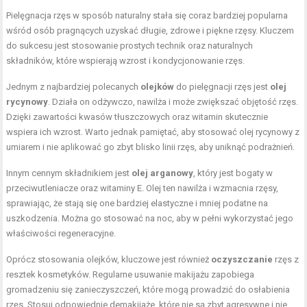
Pielęgnacja rzęs w sposób naturalny stała się coraz bardziej popularna
wśród osób pragnących uzyskać długie, zdrowe i piękne rzęsy. Kluczem
do sukcesu jest stosowanie prostych technik oraz naturalnych
składników, które wspierają wzrost i kondycjonowanie rzęs.
Jednym z najbardziej polecanych
olejków
do pielęgnacji rzęs jest
olej
rycynowy
. Działa on odżywczo, nawilża i może zwiększać objętość rzęs.
Dzięki zawartości kwasów tłuszczowych oraz witamin skutecznie
wspiera ich wzrost. Warto jednak pamiętać, aby stosować olej rycynowy z
umiarem i nie aplikować go zbyt blisko linii rzęs, aby uniknąć podrażnień.
Innym cennym składnikiem jest
olej arganowy
, który jest bogaty w
przeciwutleniacze oraz witaminy E. Olej ten nawilża i wzmacnia rzęsy,
sprawiając, że stają się one bardziej elastyczne i mniej podatne na
uszkodzenia. Można go stosować na noc, aby w pełni wykorzystać jego
właściwości regeneracyjne.
Oprócz stosowania olejków, kluczowe jest również
oczyszczanie
rzęs z
resztek kosmetyków. Regularne usuwanie makijażu zapobiega
gromadzeniu się zanieczyszczeń, które mogą prowadzić do osłabienia
rzęs. Stosuj odpowiednie demakijaże, które nie są zbyt agresywne i nie