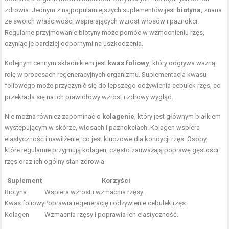
zdrowia. Jednym z najpopularniejszych suplementów jest
biotyna
, znana
ze swoich właściwości wspierających wzrost włosów i paznokci.
Regularne przyjmowanie biotyny może pomóc w wzmocnieniu rzęs,
czyniąc je bardziej odpornymi na uszkodzenia.
Kolejnym cennym składnikiem jest
kwas foliowy
, który odgrywa ważną
rolę w procesach regeneracyjnych organizmu. Suplementacja kwasu
foliowego może przyczynić się do lepszego odżywienia cebulek rzęs, co
przekłada się na ich prawidłowy wzrost i zdrowy wygląd.
Nie można również zapominać o
kolagenie
, który jest głównym białkiem
występującym w skórze, włosach i paznokciach. Kolagen wspiera
elastyczność i nawilżenie, co jest kluczowe dla kondycji rzęs. Osoby,
które regularnie przyjmują kolagen, często zauważają poprawę gęstości
rzęs oraz ich ogólny stan zdrowia.
Suplement
Korzyści
Biotyna
Wspiera wzrost i wzmacnia rzęsy.
Kwas foliowy
Poprawia regenerację i odżywienie cebulek rzęs.
Kolagen
Wzmacnia rzęsy i poprawia ich elastyczność.