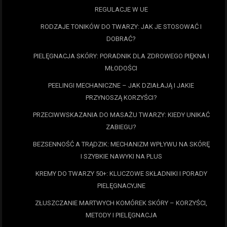
REGULACJE W UE
RODZAJE TONIKÓW DO TWARZY: JAK JE STOSOWAĆ I
DOBRAĆ?
PIELĘGNACJA SKÓRY: PORADNIK DLA ZDROWEGO PIĘKNA I
MŁODOŚCI
PEELINGI MECHANICZNE – JAK DZIAŁAJĄ I JAKIE
PRZYNOSZĄ KORZYŚCI?
PRZECIWWSKAZANIA DO MASAŻU TWARZY: KIEDY UNIKAĆ
ZABIEGU?
BEZSENNOŚĆ A TRĄDZIK: MECHANIZM WPŁYWU NA SKÓRĘ
I SZYBKIE NAWYKI NA PLUS
KREMY DO TWARZY 50+: KLUCZOWE SKŁADNIKI I PORADY
PIELĘGNACYJNE
ZŁUSZCZANIE MARTWYCH KOMÓREK SKÓRY – KORZYŚCI,
METODY I PIELĘGNACJA