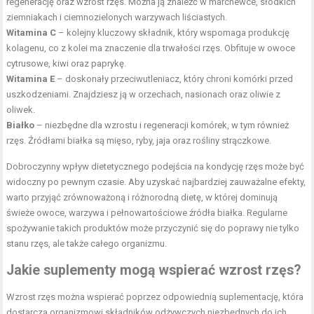
regenerację oraz wzrost rzęs. Można ją znaleźć w marchewce, słodkich
ziemniakach i ciemnozielonych warzywach liściastych.
Witamina C
– kolejny kluczowy składnik, który wspomaga produkcję
kolagenu, co z kolei ma znaczenie dla trwałości rzęs. Obfituje w owoce
cytrusowe, kiwi oraz paprykę.
Witamina E
– doskonały przeciwutleniacz, który chroni komórki przed
uszkodzeniami. Znajdziesz ją w orzechach, nasionach oraz oliwie z
oliwek.
Białko
– niezbędne dla wzrostu i regeneracji komórek, w tym również
rzęs. Źródłami białka są mięso, ryby, jaja oraz rośliny strączkowe.
Dobroczynny wpływ dietetycznego podejścia na kondycję rzęs może być
widoczny po pewnym czasie. Aby uzyskać najbardziej zauważalne efekty,
warto przyjąć zrównoważoną i różnorodną dietę, w której dominują
świeże owoce, warzywa i pełnowartościowe źródła białka. Regularne
spożywanie takich produktów może przyczynić się do poprawy nie tylko
stanu rzęs, ale także całego organizmu.
Jakie suplementy mogą wspierać wzrost rzęs?
Wzrost rzęs można wspierać poprzez odpowiednią suplementację, która
dostarcza organizmowi składników odżywczych niezbędnych do ich