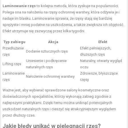
Laminowanie rzęs
to kolejna metoda, która zyskuje na popularności.
Polega ona na nałożeniu na rzęsy ochronnej warstwy, która odżywia je i
nadaje im blasku. Laminowanie sprawia, że rzęsy stają się bardziej
sprężyste i mniej podatne na uszkodzenia, a także zwiększa ich objętość.
Efekt utrzymuje się zazwyczaj przez kilka tygodni.
Typ zabiegu
Akcja
Efekt
Przedłużanie
Efekt pełniejszych,
Dodanie sztucznych rzęs
rzęs
dłuższych rzęs
Uniesienie i podkręcenie
Naturalny, otwarty wygląd
Lifting rzęs
naturalnych rzęs
oczu
Laminowanie
Zdrowsze, błyszczące
Nałożenie ochronnej warstwy
rzęs
rzęsy
Ważne jest, aby wybierać sprawdzone salony kosmetyczne oraz
doświadczonych specjalistów, którzy wykonają zabieg zgodnie z
najlepszymi praktykami. Dzięki temu można uniknąć potencjalnych
uszkodzeń naturalnych rzęs i cieszyć się atrakcyjniejszym wyglądem
przez dłuższy czas.
Jakie błędy unikać w pielęgnacji rzęs?