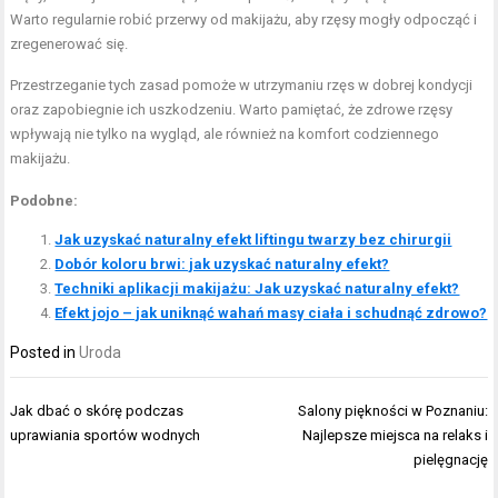
Warto regularnie robić przerwy od makijażu, aby rzęsy mogły odpocząć i
zregenerować się.
Przestrzeganie tych zasad pomoże w utrzymaniu rzęs w dobrej kondycji
oraz zapobiegnie ich uszkodzeniu. Warto pamiętać, że zdrowe rzęsy
wpływają nie tylko na wygląd, ale również na komfort codziennego
makijażu.
Podobne:
Jak uzyskać naturalny efekt liftingu twarzy bez chirurgii
Dobór koloru brwi: jak uzyskać naturalny efekt?
Techniki aplikacji makijażu: Jak uzyskać naturalny efekt?
Efekt jojo – jak uniknąć wahań masy ciała i schudnąć zdrowo?
Posted in
Uroda
Nawigacja
Jak dbać o skórę podczas
Salony piękności w Poznaniu:
wpisu
uprawiania sportów wodnych
Najlepsze miejsca na relaks i
pielęgnację