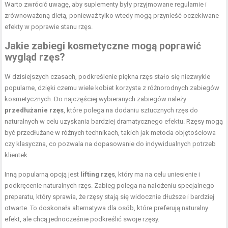
Warto zwrócić uwagę, aby suplementy były przyjmowane regularnie i
zrównoważoną dietą, ponieważ tylko wtedy mogą przynieść oczekiwane
efekty w poprawie stanu rzęs.
Jakie zabiegi kosmetyczne mogą poprawić
wygląd rzęs?
W dzisiejszych czasach, podkreślenie piękna rzęs stało się niezwykle
popularne, dzięki czemu wiele kobiet korzysta z różnorodnych zabiegów
kosmetycznych. Do najczęściej wybieranych zabiegów należy
przedłużanie rzęs
, które polega na dodaniu sztucznych rzęs do
naturalnych w celu uzyskania bardziej dramatycznego efektu. Rzęsy mogą
być przedłużane w różnych technikach, takich jak metoda objętościowa
czy klasyczna, co pozwala na dopasowanie do indywidualnych potrzeb
klientek.
Inną popularną opcją jest
lifting rzęs
, który ma na celu uniesienie i
podkręcenie naturalnych rzęs. Zabieg polega na nałożeniu specjalnego
preparatu, który sprawia, że rzęsy stają się widocznie dłuższe i bardziej
otwarte. To doskonała alternatywa dla osób, które preferują naturalny
efekt, ale chcą jednocześnie podkreślić swoje rzęsy.