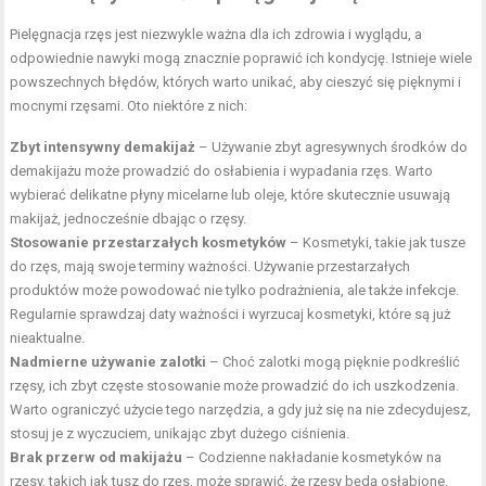
Pielęgnacja rzęs jest niezwykle ważna dla ich zdrowia i wyglądu, a
odpowiednie nawyki mogą znacznie poprawić ich kondycję. Istnieje wiele
powszechnych błędów, których warto unikać, aby cieszyć się pięknymi i
mocnymi rzęsami. Oto niektóre z nich:
Zbyt intensywny demakijaż
– Używanie zbyt agresywnych środków do
demakijażu może prowadzić do osłabienia i wypadania rzęs. Warto
wybierać delikatne płyny micelarne lub oleje, które skutecznie usuwają
makijaż, jednocześnie dbając o rzęsy.
Stosowanie przestarzałych kosmetyków
– Kosmetyki, takie jak tusze
do rzęs, mają swoje terminy ważności. Używanie przestarzałych
produktów może powodować nie tylko podrażnienia, ale także infekcje.
Regularnie sprawdzaj daty ważności i wyrzucaj kosmetyki, które są już
nieaktualne.
Nadmierne używanie zalotki
– Choć zalotki mogą pięknie podkreślić
rzęsy, ich zbyt częste stosowanie może prowadzić do ich uszkodzenia.
Warto ograniczyć użycie tego narzędzia, a gdy już się na nie zdecydujesz,
stosuj je z wyczuciem, unikając zbyt dużego ciśnienia.
Brak przerw od makijażu
– Codzienne nakładanie kosmetyków na
rzęsy, takich jak tusz do rzęs, może sprawić, że rzęsy będą osłabione.