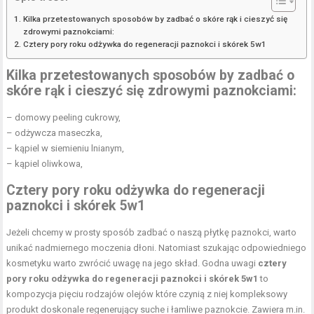
Kilka przetestowanych sposobów by zadbać o skóre rąk i cieszyć się
zdrowymi paznokciami:
Cztery pory roku odżywka do regeneracji paznokci i skórek 5w1
Kilka przetestowanych sposobów by zadbać o
skóre rąk i cieszyć się zdrowymi paznokciami:
– domowy peeling cukrowy,
– odżywcza maseczka,
– kąpiel w siemieniu lnianym,
– kąpiel oliwkowa,
Cztery pory roku odżywka do regeneracji
paznokci i skórek 5w1
Jeżeli chcemy w prosty sposób zadbać o naszą płytkę paznokci, warto
unikać nadmiernego moczenia dłoni. Natomiast szukając odpowiedniego
kosmetyku warto zwrócić uwagę na jego skład. Godna uwagi
cztery
pory roku odżywka do regeneracji paznokci i skórek 5w1
to
kompozycja pięciu rodzajów olejów które czynią z niej kompleksowy
produkt doskonale regenerujący suche i łamliwe paznokcie. Zawiera m.in.