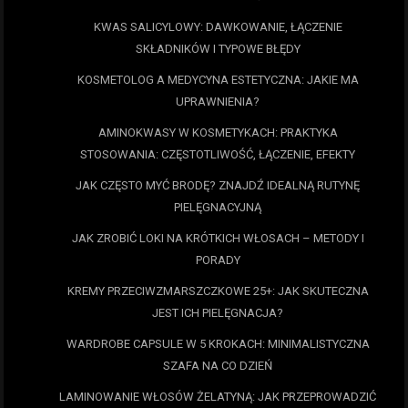
KWAS SALICYLOWY: DAWKOWANIE, ŁĄCZENIE
SKŁADNIKÓW I TYPOWE BŁĘDY
KOSMETOLOG A MEDYCYNA ESTETYCZNA: JAKIE MA
UPRAWNIENIA?
AMINOKWASY W KOSMETYKACH: PRAKTYKA
STOSOWANIA: CZĘSTOTLIWOŚĆ, ŁĄCZENIE, EFEKTY
JAK CZĘSTO MYĆ BRODĘ? ZNAJDŹ IDEALNĄ RUTYNĘ
PIELĘGNACYJNĄ
JAK ZROBIĆ LOKI NA KRÓTKICH WŁOSACH – METODY I
PORADY
KREMY PRZECIWZMARSZCZKOWE 25+: JAK SKUTECZNA
JEST ICH PIELĘGNACJA?
WARDROBE CAPSULE W 5 KROKACH: MINIMALISTYCZNA
SZAFA NA CO DZIEŃ
LAMINOWANIE WŁOSÓW ŻELATYNĄ: JAK PRZEPROWADZIĆ