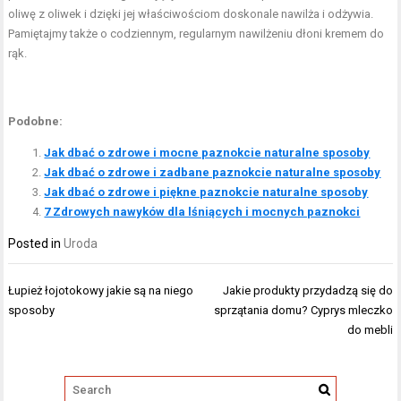
oliwę z oliwek i dzięki jej właściwościom doskonale nawilża i odżywia.
Pamiętajmy także o codziennym, regularnym nawilżeniu dłoni kremem do
rąk.
Podobne:
Jak dbać o zdrowe i mocne paznokcie naturalne sposoby
Jak dbać o zdrowe i zadbane paznokcie naturalne sposoby
Jak dbać o zdrowe i piękne paznokcie naturalne sposoby
7 Zdrowych nawyków dla lśniących i mocnych paznokci
Posted in
Uroda
Nawigacja
Łupież łojotokowy jakie są na niego
Jakie produkty przydadzą się do
wpisu
sposoby
sprzątania domu? Cyprys mleczko
do mebli