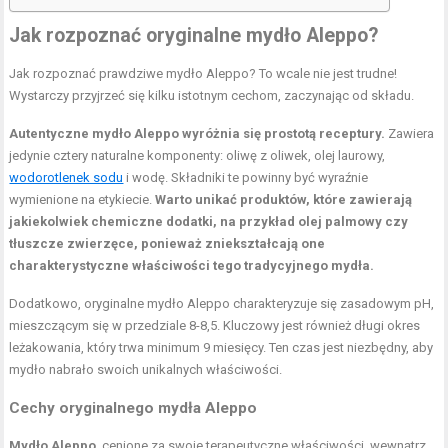
Jak rozpoznać oryginalne mydło Aleppo?
Jak rozpoznać prawdziwe mydło Aleppo? To wcale nie jest trudne!
Wystarczy przyjrzeć się kilku istotnym cechom, zaczynając od składu.
Autentyczne mydło Aleppo wyróżnia się prostotą receptury.
Zawiera
jedynie cztery naturalne komponenty: oliwę z oliwek, olej laurowy,
wodorotlenek sodu
i wodę. Składniki te powinny być wyraźnie
wymienione na etykiecie.
Warto unikać produktów, które zawierają
jakiekolwiek chemiczne dodatki, na przykład olej palmowy czy
tłuszcze zwierzęce, ponieważ zniekształcają one
charakterystyczne właściwości tego tradycyjnego mydła.
Dodatkowo, oryginalne mydło Aleppo charakteryzuje się zasadowym pH,
mieszczącym się w przedziale 8-8,5. Kluczowy jest również długi okres
leżakowania, który trwa minimum 9 miesięcy. Ten czas jest niezbędny, aby
mydło nabrało swoich unikalnych właściwości.
Cechy oryginalnego mydła Aleppo
Mydło Aleppo
, cenione za swoje terapeutyczne właściwości, wewnątrz