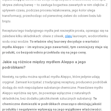
skrywa zieloną barwę – to zasługa bogactwa zawartych w nim olejków. Z
upływem czasu, podczas procesu leżakowania, jego kolor ulega
transformacji, przechodząc od pierwotnej zieleni do odcieni beżu lub
brązu.
Receptura tego tradycyjnego mydła jest niezwykle prosta, opierając się na
zaledwie kilku składnikach: oliwie z oliwek,
oleju
laurowym, wodorotlenku
sodu oraz wodzie.
To właśnie olej laurowy decyduje o wartości
mydła Aleppo – im wyższa jego zawartość, tym cenniejszy staje się
produkt, co bezpośrednio przekłada się na jego cenę.
Jakie są różnice między mydłem Aleppo a jego
podróbkami?
Niestety, na rynku można spotkać mydła Aleppo, które jedynie udają
oryginał. Zamiast korzystać z tradycyjnej receptury, producenci podróbek
dodają do nich niepożądane substancje chemiczne. Prawdziwe mydło
Aleppo wyróżnia się tym, że powstaje wyłącznie z naturalnych
składników, bez dodatku jakichkolwiek sztucznych substancji.
Te
chemiczne domieszki w podróbkach znacząco obniżają jakość
produktu i negatywnie wpływają na jego wyjątkowe właściwości.