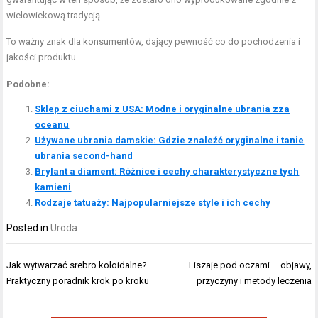
wielowiekową tradycją.
To ważny znak dla konsumentów, dający pewność co do pochodzenia i
jakości produktu.
Podobne:
Sklep z ciuchami z USA: Modne i oryginalne ubrania zza
oceanu
Używane ubrania damskie: Gdzie znaleźć oryginalne i tanie
ubrania second-hand
Brylant a diament: Różnice i cechy charakterystyczne tych
kamieni
Rodzaje tatuaży: Najpopularniejsze style i ich cechy
Posted in
Uroda
Nawigacja
Jak wytwarzać srebro koloidalne?
Liszaje pod oczami – objawy,
wpisu
Praktyczny poradnik krok po kroku
przyczyny i metody leczenia