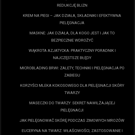
REDUKCJĘ BLIZN
KREM NA PIEGI – JAK DZIAŁA, SKŁADNIKI I EFEKTYWNA
PIELĘGNACJA
MASKNE: JAK DZIAŁA, DLA KOGO JEST I JAK TO
BEZPIECZNIE WDROŻYĆ
WĄKROTA AZJATYCKA: PRAKTYCZNY PORADNIK I
NAJCZĘSTSZE BŁĘDY
MICROBLADING BRWI: ZALETY, TECHNIKI I PIELĘGNACJA PO
ZABIEGU
KORZYŚCI MLEKA KOKOSOWEGO DLA PIELĘGNACJI SKÓRY
TWARZY
MASECZKI DO TWARZY: SEKRET NAWILŻAJĄCEJ
PIELĘGNACJI
JAK PIELĘGNOWAĆ SKÓRĘ PODCZAS ZIMOWYCH MROZÓW
EUCERYNA NA TWARZ: WŁAŚCIWOŚCI, ZASTOSOWANIE I