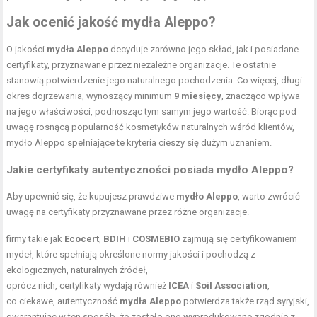
Jak ocenić jakość mydła Aleppo?
O jakości
mydła Aleppo
decyduje zarówno jego skład, jak i posiadane
certyfikaty, przyznawane przez niezależne organizacje. Te ostatnie
stanowią potwierdzenie jego naturalnego pochodzenia. Co więcej, długi
okres dojrzewania, wynoszący minimum
9 miesięcy
, znacząco wpływa
na jego właściwości, podnosząc tym samym jego wartość. Biorąc pod
uwagę rosnącą popularność kosmetyków naturalnych wśród klientów,
mydło Aleppo spełniające te kryteria cieszy się dużym uznaniem.
Jakie certyfikaty autentyczności posiada mydło Aleppo?
Aby upewnić się, że kupujesz prawdziwe
mydło Aleppo
, warto zwrócić
uwagę na certyfikaty przyznawane przez różne organizacje.
firmy takie jak
Ecocert
,
BDIH
i
COSMEBIO
zajmują się certyfikowaniem
mydeł, które spełniają określone normy jakości i pochodzą z
ekologicznych, naturalnych źródeł,
oprócz nich, certyfikaty wydają również
ICEA
i
Soil Association
,
co ciekawe, autentyczność
mydła Aleppo
potwierdza także rząd syryjski,
gwarantując w ten sposób, że zostało ono wyprodukowane zgodnie z