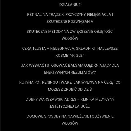
DZIAŁANIU?
RETINAL NA TRĄDZIK: PRZYCZYNY, PIELĘGNACJA I
SKUTECZNE ROZWIĄZANIA
SKUTECZNE METODY NA ZWIĘKSZENIE OBJĘTOŚCI
WŁOSÓW
CERA TŁUSTA – PIELĘGNACJA, SKŁADNIKI I NAJLEPSZE
KOSMETYKI 2024
JAK WYBRAĆ I STOSOWAĆ BALSAM UJĘDRNIAJĄCY DLA
EFEKTYWNYCH REZULTATÓW?
RUTYNA PO TRENINGU TWARZ: JAK WPŁYWA NA CERĘ I CO
MOŻESZ ZROBIĆ OD DZIŚ
DOBRY WARSZAWSKI ADRES – KLINIKA MEDYCYNY
ESTETYCZNEJ LA GUÈL
DOMOWE SPOSOBY NA NAWILŻENIE I ODŻYWIENIE
WŁOSÓW