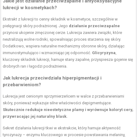
Jakie jest działanie przeciwzapalne i antyoksydacyjne
lukrecji w kosmetykach?
Ekstrakt z lukrecji to cenny składnik w kosmetyce, szczególnie w
pielęgnacji skóry podrażnionej. Jego
działanie przeciwzapalne
przynosi ukojenie zmęczonej cerze. Lukrecja zawiera związki, które
neutralizują wolne rodniki, spowalniając proces starzenia się skóry.
Dodatkowo, wspiera naturalne mechanizmy obronne skóry, działając
immunostymulująco i wzmacniając jej odporność.
Glicyryzyna
,
kluczowy składnik lukrecji, hamuje stany zapalne, przyspiesza gojenie się
drobnych ran i łagodzi podrażnienia.
Jak lukrecja przeciwdziała hiperpigmentacji i
przebarwieniom?
Lukrecja jest cenionym sprzymierzeńcem w walce z przebarwieniami
skóry, ponieważ wykazuje silne właściwości depigmentujące.
Skutecznie redukuje nieestetyczne plamy i wyrównuje koloryt cery,
przywracając jej naturalny blask.
Sekret działania lukrecji tkwi w ekstrakcie, który hamuje aktywność
tyrozynazy – enzymu kluczowego w procesie powstawania melaniny,