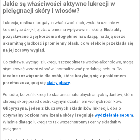
Jakie są właściwości aktywne lukrecji w
pielęgnacji skóry i włosów?
Lukrecja, roślina o bogatych właściwościach, zyskała uznanie w
kosmetyce dzięki jej zbawiennemu wpływowi na skórę.
Ekstrakty
pozyskiwane z jej korzenia dogłębnie nawilżają, nadają cerze
aksamitną gładkość i promienny blask, co w efekcie przekłada się
na jej zdrowy wygląd.
Co ciekawe, wyciągi z lukrecji, szczególnie te wodno-alkoholowe, mogą
stymulować wzrost włosów i normalizować produkcję sebum.
To
idealne rozwiązanie dla osób, które borykają się z problemem
przetłuszczającej się
skóry głowy
.
Ponadto, korzeń lukrecji to skarbnica naturalnych antyoksydantów, które
chronią skórę przed destrukcyjnym działaniem wolnych rodników.
Glicyryzyna, jeden z kluczowych składników lukrecji, dba o
optymalny poziom nawilżenia skóry i reguluje
wydzielanie sebum
.
Właśnie dlatego lukrecja to tak wszechstronny i cenny składnik w
pielęgnacji.