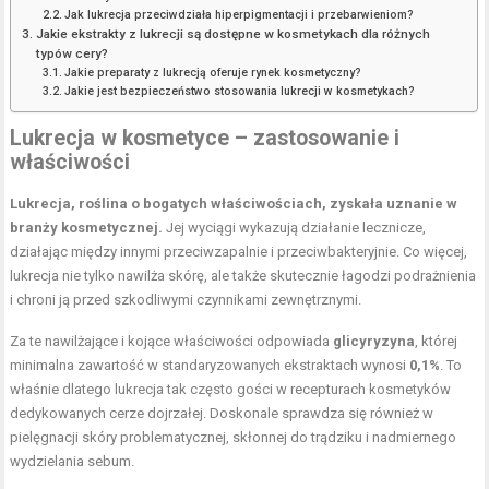
Jak lukrecja przeciwdziała hiperpigmentacji i przebarwieniom?
Jakie ekstrakty z lukrecji są dostępne w kosmetykach dla różnych
typów cery?
Jakie preparaty z lukrecją oferuje rynek kosmetyczny?
Jakie jest bezpieczeństwo stosowania lukrecji w kosmetykach?
Lukrecja w kosmetyce – zastosowanie i
właściwości
Lukrecja, roślina o bogatych właściwościach, zyskała uznanie w
branży kosmetycznej.
Jej wyciągi wykazują działanie lecznicze,
działając między innymi przeciwzapalnie i przeciwbakteryjnie. Co więcej,
lukrecja nie tylko nawilża skórę, ale także skutecznie łagodzi podrażnienia
i chroni ją przed szkodliwymi czynnikami zewnętrznymi.
Za te nawilżające i kojące właściwości odpowiada
glicyryzyna
, której
minimalna zawartość w standaryzowanych ekstraktach wynosi
0,1%
. To
właśnie dlatego lukrecja tak często gości w recepturach kosmetyków
dedykowanych cerze dojrzałej. Doskonale sprawdza się również w
pielęgnacji skóry problematycznej, skłonnej do trądziku i nadmiernego
wydzielania sebum.