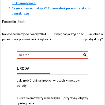
po kosmetykach
Czym zmywać makijaż? Przewodnik po kosmetykach
demakijażu
Posted in
Uroda
Nawigacja
Najlepsze kremy do twarzy 2024 –
Pielęgnacja szyi po 50. – jak dbać o
wpisu
przewodnik po nawilżeniu i wyborze
dojrzałą skórę?
URODA
Jak zrobić loki na krótkich włosach – metody i
porady
Tłusta skóra twarzy u mężczyzn – przyczyny, objawy
i pielęgnacja