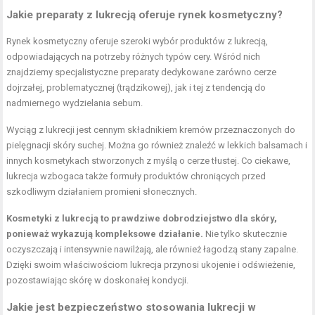
Jakie preparaty z lukrecją oferuje rynek kosmetyczny?
Rynek kosmetyczny oferuje szeroki wybór produktów z lukrecją,
odpowiadających na potrzeby różnych typów cery. Wśród nich
znajdziemy specjalistyczne preparaty dedykowane zarówno cerze
dojrzałej, problematycznej (trądzikowej), jak i tej z tendencją do
nadmiernego wydzielania sebum.
Wyciąg z lukrecji jest cennym składnikiem kremów przeznaczonych do
pielęgnacji skóry suchej. Można go również znaleźć w lekkich balsamach i
innych kosmetykach stworzonych z myślą o cerze tłustej. Co ciekawe,
lukrecja wzbogaca także formuły produktów chroniących przed
szkodliwym działaniem promieni słonecznych.
Kosmetyki z lukrecją to prawdziwe dobrodziejstwo dla skóry,
ponieważ wykazują kompleksowe działanie.
Nie tylko skutecznie
oczyszczają i intensywnie nawilżają, ale również łagodzą stany zapalne.
Dzięki swoim właściwościom lukrecja przynosi ukojenie i odświeżenie,
pozostawiając skórę w doskonałej kondycji.
Jakie jest bezpieczeństwo stosowania lukrecji w