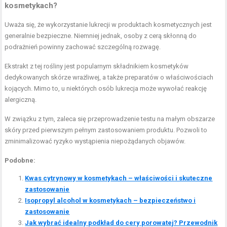
kosmetykach?
Uważa się, że wykorzystanie lukrecji w produktach kosmetycznych jest
generalnie bezpieczne. Niemniej jednak, osoby z cerą skłonną do
podrażnień powinny zachować szczególną rozwagę.
Ekstrakt z tej rośliny jest popularnym składnikiem kosmetyków
dedykowanych skórze wrażliwej, a także preparatów o właściwościach
kojących. Mimo to, u niektórych osób lukrecja może wywołać reakcję
alergiczną.
W związku z tym, zaleca się przeprowadzenie testu na małym obszarze
skóry przed pierwszym pełnym zastosowaniem produktu. Pozwoli to
zminimalizować ryzyko wystąpienia niepożądanych objawów.
Podobne:
Kwas cytrynowy w kosmetykach – właściwości i skuteczne
zastosowanie
Isopropyl alcohol w kosmetykach – bezpieczeństwo i
zastosowanie
Jak wybrać idealny podkład do cery porowatej? Przewodnik