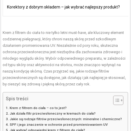
Korektory z dobrym składem – jak wybrać najlepszy produkt?
Krem z filtrem do ciała to nie tylko letni must-have, ale kluczowy element
codziennej pielęgnacji, który chroni naszą skórę przed szkodliwym
działaniem promieniowania UV. Niezależnie od pory roku, skuteczna
ochrona przeciwsłoneczna jest niezbędna dla zachowania zdrowego i
młodego wyglądu skóry. Wybór odpowiedniego preparatu, w zależności
od typu skóry oraz aktywności na słońcu, może znacząco wpłynąć na
naszą kondycję skórną. Czas przyjrzeć się, jakie rodzaje filtrów
przeciwsłonecznych są dostępne, jak działają i jak najlepiej je stosować,
by cieszyć się zdrową i piękną skórą przez cały rok.
Spis treści
Krem z filtrem do ciała – co to jest?
Jak działa filtr przeciwsłoneczny w kremach do ciała?
Jakie są rodzaje filtrów przeciwsłonecznych: mineralne i chemiczne?
SPF i jego znaczenie w ochronie przed promieniowaniem UV
Jak wybrać odpowiedni krem z filtrem do ciała?