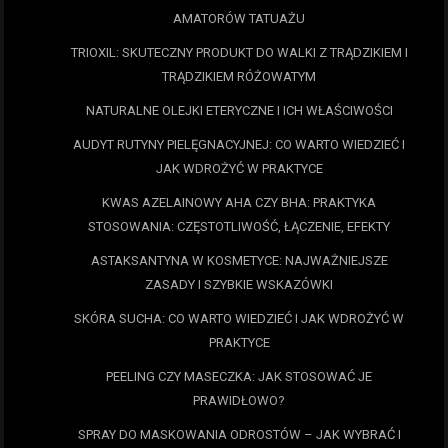
AMATORÓW TATUAŻU
TRIOXIL: SKUTECZNY PRODUKT DO WALKI Z TRĄDZIKIEM I
TRĄDZIKIEM RÓŻOWATYM
NATURALNE OLEJKI ETERYCZNE I ICH WŁAŚCIWOŚCI
AUDYT RUTYNY PIELĘGNACYJNEJ: CO WARTO WIEDZIEĆ I
JAK WDROŻYĆ W PRAKTYCE
KWAS AZELAINOWY AHA CZY BHA: PRAKTYKA
STOSOWANIA: CZĘSTOTLIWOŚĆ, ŁĄCZENIE, EFEKTY
ASTAKSANTYNA W KOSMETYCE: NAJWAŻNIEJSZE
ZASADY I SZYBKIE WSKAZÓWKI
SKÓRA SUCHA: CO WARTO WIEDZIEĆ I JAK WDROŻYĆ W
PRAKTYCE
PEELING CZY MASECZKA: JAK STOSOWAĆ JE
PRAWIDŁOWO?
SPRAY DO MASKOWANIA ODROSTÓW – JAK WYBRAĆ I