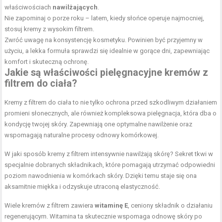
właściwościach
nawilżających
.
Nie zapominaj o porze roku – latem, kiedy słońce operuje najmocniej,
stosuj kremy z wysokim filtrem.
Zwróć uwagę na konsystencję kosmetyku. Powinien być przyjemny w
użyciu, a lekka formuła sprawdzi się idealnie w gorące dni, zapewniając
komfort i skuteczną ochronę.
Jakie są właściwości pielęgnacyjne kremów z
filtrem do ciała?
Kremy z filtrem do ciała to nie tylko ochrona przed szkodliwym działaniem
promieni słonecznych, ale również kompleksowa pielęgnacja, która dba o
kondycję twojej skóry. Zapewniają one optymalne nawilżenie oraz
wspomagają naturalne procesy odnowy komórkowej.
W jaki sposób kremy z filtrem intensywnie nawilżają skórę? Sekret tkwi w
specjalnie dobranych składnikach, które pomagają utrzymać odpowiedni
poziom nawodnienia w komórkach skóry. Dzięki temu staje się ona
aksamitnie miękka i odzyskuje utraconą elastyczność.
Wiele kremów z filtrem zawiera
witaminę E
, ceniony składnik o działaniu
regenerującym. Witamina ta skutecznie wspomaga odnowę skóry po