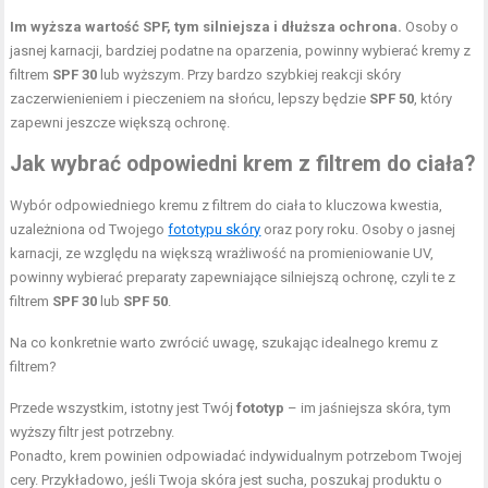
Im wyższa wartość SPF, tym silniejsza i dłuższa ochrona.
Osoby o
jasnej karnacji, bardziej podatne na oparzenia, powinny wybierać kremy z
filtrem
SPF 30
lub wyższym. Przy bardzo szybkiej reakcji skóry
zaczerwienieniem i pieczeniem na słońcu, lepszy będzie
SPF 50
, który
zapewni jeszcze większą ochronę.
Jak wybrać odpowiedni krem z filtrem do ciała?
Wybór odpowiedniego kremu z filtrem do ciała to kluczowa kwestia,
uzależniona od Twojego
fototypu skóry
oraz pory roku. Osoby o jasnej
karnacji, ze względu na większą wrażliwość na promieniowanie UV,
powinny wybierać preparaty zapewniające silniejszą ochronę, czyli te z
filtrem
SPF 30
lub
SPF 50
.
Na co konkretnie warto zwrócić uwagę, szukając idealnego kremu z
filtrem?
Przede wszystkim, istotny jest Twój
fototyp
– im jaśniejsza skóra, tym
wyższy filtr jest potrzebny.
Ponadto, krem powinien odpowiadać indywidualnym potrzebom Twojej
cery. Przykładowo, jeśli Twoja skóra jest sucha, poszukaj produktu o