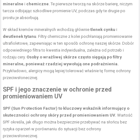
mineralne
i
chemiczne
. Te pierwsze tworzą na skórze barierę, niczym
tarcza odbijając szkodliwe promienie UV, podczas gdy te drugie po
prostu je absorbują.
W skład kremów mineralnych wchodzą głównie
tlenek cynku
i
dwutlenek tytanu
. Filtry chemiczne z kolei pochłaniają promieniowanie
ultrafioletowe, zapewniając w ten sposób ochronę naszej skórze. Dobór
odpowiedniego filtra to kwestia indywidualna, zależna od potrzeb i
rodzaju cery.
Osoby o wrażliwej skórze często sięgają po filtry
mineralne, ponieważ rzadziej wywołują one podrażnienia.
Przykładowo, alergicy mogą lepiej tolerować właśnie tę formę ochrony
przeciwsłonecznej.
SPF i jego znaczenie w ochronie przed
promieniowaniem UV
SPF (Sun Protection Factor) to kluczowy wskaźnik informujący o
skuteczności ochrony skóry przed promieniowaniem UV.
Wartość
SPF określa, jak długo można bezpiecznie przebywać na słońcu bez
ryzyka oparzeń w porównaniu do sytuacji bez ochrony
przeciwsłonecznej.