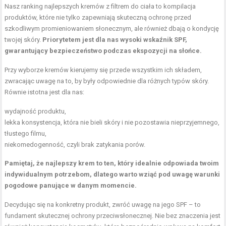
Nasz ranking najlepszych kremów z filtrem do ciała to kompilacja
produktów, które nie tylko zapewniają skuteczną ochronę przed
szkodliwym promieniowaniem słonecznym, ale również dbają o kondycję
twojej skóry.
Priorytetem jest dla nas wysoki wskaźnik SPF,
gwarantujący bezpieczeństwo podczas ekspozycji na słońce.
Przy wyborze kremów kierujemy się przede wszystkim ich składem,
zwracając uwagę na to, by były odpowiednie dla różnych typów skóry.
Równie istotna jest dla nas:
wydajność produktu,
lekka konsystencja, która nie bieli skóry i nie pozostawia nieprzyjemnego,
tłustego filmu,
niekomedogenność, czyli brak zatykania porów.
Pamiętaj, że najlepszy krem to ten, który idealnie odpowiada twoim
indywidualnym potrzebom, dlatego warto wziąć pod uwagę warunki
pogodowe panujące w danym momencie.
Decydując się na konkretny produkt, zwróć uwagę na jego SPF – to
fundament skutecznej ochrony przeciwsłonecznej. Nie bez znaczenia jest