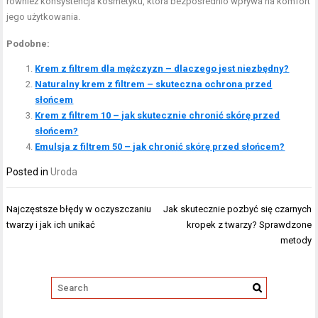
również konsystencja kosmetyku, która bezpośrednio wpływa na komfort
jego użytkowania.
Podobne:
Krem z filtrem dla mężczyzn – dlaczego jest niezbędny?
Naturalny krem z filtrem – skuteczna ochrona przed
słońcem
Krem z filtrem 10 – jak skutecznie chronić skórę przed
słońcem?
Emulsja z filtrem 50 – jak chronić skórę przed słońcem?
Posted in
Uroda
Nawigacja
Najczęstsze błędy w oczyszczaniu
Jak skutecznie pozbyć się czarnych
wpisu
twarzy i jak ich unikać
kropek z twarzy? Sprawdzone
metody