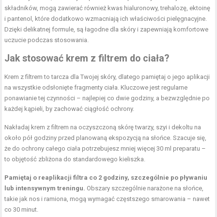
składników, mogą zawierać również kwas hialuronowy, trehalozę, ektoinę
i pantenol, które dodatkowo wzmacniają ich właściwości pielęgnacyjne.
Dzięki delikatnej formule, są łagodne dla skóry i zapewniają komfortowe
uczucie podczas stosowania.
Jak stosować krem z filtrem do ciała?
Krem z filtrem to tarcza dla Twojej skóry, dlatego pamiętaj o jego aplikacji
na wszystkie odsłonięte fragmenty ciała. Kluczowe jest regularne
ponawianie tej czynności – najlepiej co dwie godziny, a bezwzględnie po
każdej kąpieli, by zachować ciągłość ochrony.
Nakładaj krem z filtrem na oczyszczoną skórę twarzy, szyi i dekoltu na
około pół godziny przed planowaną ekspozycją na słońce. Szacuje się,
że do ochrony całego ciała potrzebujesz mniej więcej 30 ml preparatu –
to objętość zbliżona do standardowego kieliszka.
Pamiętaj o reaplikacji filtra co 2 godziny, szczególnie po pływaniu
lub intensywnym treningu.
Obszary szczególnie narażone na słońce,
takie jak nos i ramiona, mogą wymagać częstszego smarowania – nawet
co 30 minut.