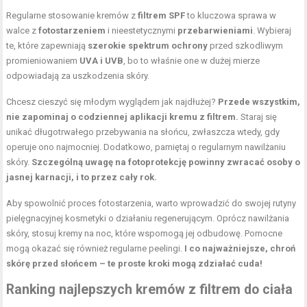
Regularne stosowanie kremów z
filtrem SPF
to kluczowa sprawa w
walce z
fotostarzeniem
i nieestetycznymi
przebarwieniami
. Wybieraj
te, które zapewniają
szerokie spektrum ochrony
przed szkodliwym
promieniowaniem
UVA i UVB
, bo to właśnie one w dużej mierze
odpowiadają za uszkodzenia skóry.
Chcesz cieszyć się młodym wyglądem jak najdłużej?
Przede wszystkim,
nie zapominaj o codziennej aplikacji kremu z filtrem.
Staraj się
unikać długotrwałego przebywania na słońcu, zwłaszcza wtedy, gdy
operuje ono najmocniej. Dodatkowo, pamiętaj o regularnym nawilżaniu
skóry.
Szczególną uwagę na fotoprotekcję powinny zwracać osoby o
jasnej karnacji, i to przez cały rok.
Aby spowolnić proces fotostarzenia, warto wprowadzić do swojej rutyny
pielęgnacyjnej kosmetyki o działaniu regenerującym. Oprócz nawilżania
skóry, stosuj kremy na noc, które wspomogą jej odbudowę. Pomocne
mogą okazać się również regularne peelingi.
I co najważniejsze, chroń
skórę przed słońcem – te proste kroki mogą zdziałać cuda!
Ranking najlepszych kremów z filtrem do ciała