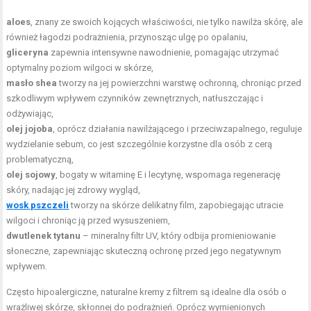
aloes
, znany ze swoich kojących właściwości, nie tylko nawilża skórę, ale
również łagodzi podrażnienia, przynosząc ulgę po opalaniu,
gliceryna
zapewnia intensywne nawodnienie, pomagając utrzymać
optymalny poziom wilgoci w skórze,
masło shea
tworzy na jej powierzchni warstwę ochronną, chroniąc przed
szkodliwym wpływem czynników zewnętrznych, natłuszczając i
odżywiając,
olej jojoba
, oprócz działania nawilżającego i przeciwzapalnego, reguluje
wydzielanie sebum, co jest szczególnie korzystne dla osób z cerą
problematyczną,
olej sojowy
, bogaty w witaminę E i lecytynę, wspomaga regenerację
skóry, nadając jej zdrowy wygląd,
wosk pszczeli
tworzy na skórze delikatny film, zapobiegając utracie
wilgoci i chroniąc ją przed wysuszeniem,
dwutlenek tytanu
– mineralny filtr UV, który odbija promieniowanie
słoneczne, zapewniając skuteczną ochronę przed jego negatywnym
wpływem.
Często hipoalergiczne, naturalne kremy z filtrem są idealne dla osób o
wrażliwej skórze, skłonnej do podrażnień. Oprócz wymienionych