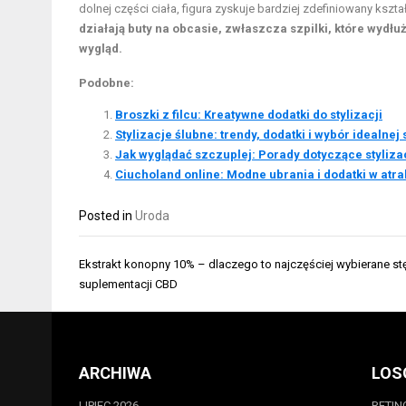
dolnej części ciała, figura zyskuje bardziej zdefiniowany kszt
działają buty na obcasie, zwłaszcza szpilki, które wydł
wygląd.
Podobne:
Broszki z filcu: Kreatywne dodatki do stylizacji
Stylizacje ślubne: trendy, dodatki i wybór idealnej 
Jak wyglądać szczuplej: Porady dotyczące styliza
Ciucholand online: Modne ubrania i dodatki w atr
Posted in
Uroda
Nawigacja
Ekstrakt konopny 10% – dlaczego to najczęściej wybierane st
wpisu
suplementacji CBD
ARCHIWA
LOS
LIPIEC 2026
RETIN