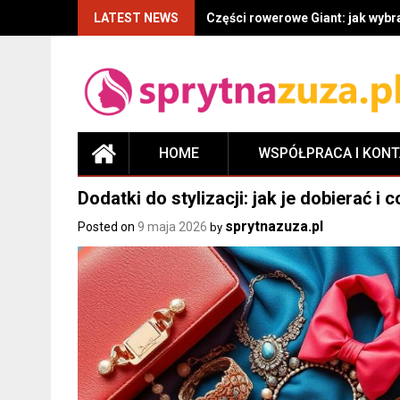
LATEST NEWS
Części rowerowe Giant: jak wyb
HOME
WSPÓŁPRACA I KON
Dodatki do stylizacji: jak je dobierać i
sprytnazuza.pl
Posted on
9 maja 2026
by