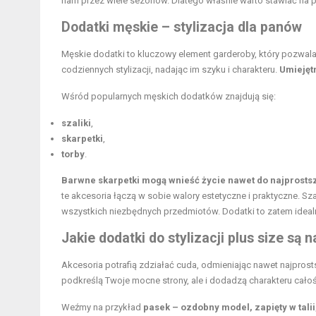
nam przez wiele sezonów. Dlatego właśnie warto stawiać na 
Dodatki męskie – stylizacja dla panów
Męskie dodatki to kluczowy element garderoby, który pozwal
codziennych stylizacji, nadając im szyku i charakteru.
Umiejęt
Wśród popularnych męskich dodatków znajdują się:
szaliki
,
skarpetki
,
torby
.
Barwne skarpetki mogą wnieść życie nawet do najprostsze
te akcesoria łączą w sobie walory estetyczne i praktyczne. S
wszystkich niezbędnych przedmiotów. Dodatki to zatem ideal
Jakie dodatki do stylizacji plus size są 
Akcesoria potrafią zdziałać cuda, odmieniając nawet najprost
podkreślą Twoje mocne strony, ale i dodadzą charakteru całoś
Weźmy na przykład
pasek – ozdobny model, zapięty w tali