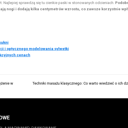
ałt. Najlepiej sprawdzą się tu cienkie paski w stonowanych odcieniach.
Podob
użają nogi i dodają kilka centymetrów wzrostu, co zawsze korzystnie wp
sukni
cji i optycznego modelowania sylwetki
akcyjnych cenach
ężenie w
Techniki masażu klasycznego: Co warto wiedzieć o ich dz
OWE
OL A NIACYNAMID: DAWKOWANIE,