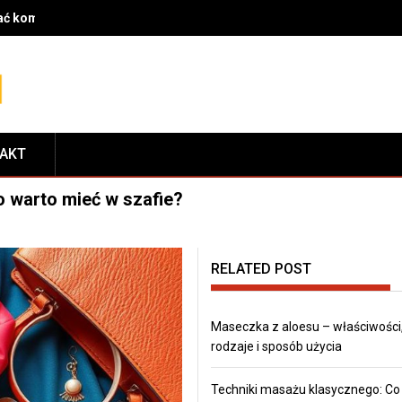
rać komponenty do serwisu i dopasować je do modelu roweru
TAKT
 co warto mieć w szafie?
RELATED POST
Maseczka z aloesu – właściwości
rodzaje i sposób użycia
Techniki masażu klasycznego: Co