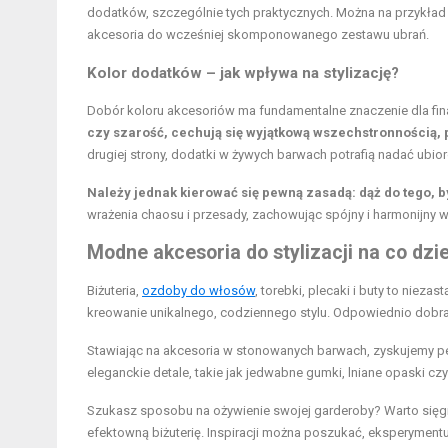
dodatków, szczególnie tych praktycznych. Można na przykład
akcesoria do wcześniej skomponowanego zestawu ubrań.
Kolor dodatków – jak wpływa na stylizację?
Dobór koloru akcesoriów ma fundamentalne znaczenie dla final
czy szarość, cechują się wyjątkową wszechstronnością
drugiej strony, dodatki w żywych barwach potrafią nadać ubior
Należy jednak kierować się pewną zasadą: dąż do tego, by
wrażenia chaosu i przesady, zachowując spójny i harmonijny w
Modne akcesoria do stylizacji na co dzi
Biżuteria,
ozdoby do włosów
, torebki, plecaki i buty to nie
kreowanie unikalnego, codziennego stylu. Odpowiednio dobran
Stawiając na akcesoria w stonowanych barwach, zyskujemy p
eleganckie detale, takie jak jedwabne gumki, lniane opaski czy 
Szukasz sposobu na ożywienie swojej garderoby? Warto sięgnąć
efektowną biżuterię. Inspiracji można poszukać, eksperymen