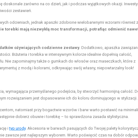
doskonale zarówno na co dzień, jak i podczas wyjątkowych okazji. Inwesty
liwości zestawień.
lowych odcieniach, jednak apaszki zdobione wielobarwnymi wzorami również 
ie torebki mają niezwykłą moc transformacji, potrafiąc odmienić nawe
dodatków ożywiających codzienne zestawy.
Dodatkowo, apaszka zawiązan
tości. Biżuteria i torebka w intensywnym kolorze idealnie dopełnią całość,
tylu. Nie zapominajmy także o gumkach do włosów oraz maseczkach, które z
rymentuj z modą i kolorami, odkrywając swój własny, niepowtarzalny look!
ia, wymagająca przemyślanego podejścia, by stworzyć harmonijną całość. 
nym rozwiązaniem jest dopasowanie ich do koloru dominującego w stylizacji.
 akcentom, natomiast przy bogactwie wzorów i barw warto postawić na minimal
następnie dobierz obuwie i torebkę – to sprawdzona zasada stylistyczna.
cję i
typ urody
. Akcesoria w barwach pasujących do Twojej palety kolorystyc
, nie zawsze jest najlepszym wyborem. Warto poświęcić czas na dobór odpow