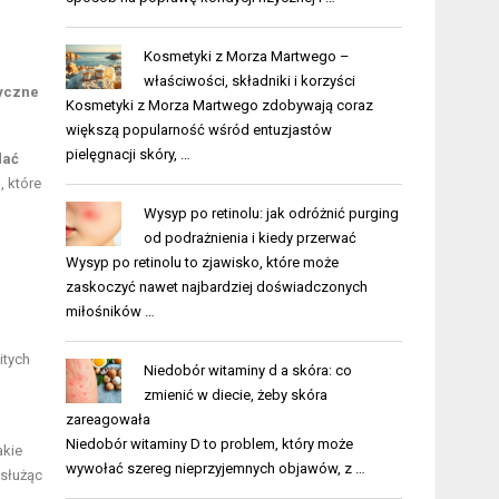
Kosmetyki z Morza Martwego –
właściwości, składniki i korzyści
syczne
Kosmetyki z Morza Martwego zdobywają coraz
większą popularność wśród entuzjastów
pielęgnacji skóry, …
dać
, które
Wysyp po retinolu: jak odróżnić purging
od podrażnienia i kiedy przerwać
Wysyp po retinolu to zjawisko, które może
zaskoczyć nawet najbardziej doświadczonych
miłośników …
itych
Niedobór witaminy d a skóra: co
zmienić w diecie, żeby skóra
zareagowała
Niedobór witaminy D to problem, który może
akie
wywołać szereg nieprzyjemnych objawów, z …
 służąc