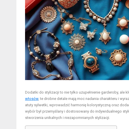
Dodatki do stylizacji to nie tylko uzupełnienie garderoby, ale 
włosów
, te drobne detale mają moc nadania charakteru i wy
atuty sylwetki, wprowadzić harmonię kolorystyczną oraz dodać 
wybór był przemyślany i dostosowany do indywidualnego sty
stworzenia unikalnych i niezapomnianych stylizacji.