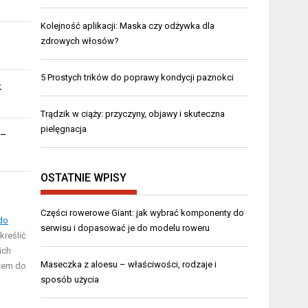
Kolejność aplikacji: Maska czy odżywka dla
zdrowych włosów?
5 Prostych trików do poprawy kondycji paznokci
k
Trądzik w ciąży: przyczyny, objawy i skuteczna
pielęgnacja
 –
OSTATNIE WPISY
Części rowerowe Giant: jak wybrać komponenty do
do
serwisu i dopasować je do modelu roweru
kreślić
ich
Maseczka z aloesu – właściwości, rodzaje i
czem do
sposób użycia