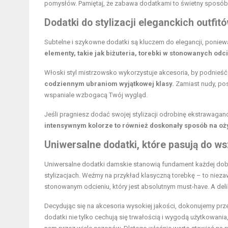
pomysłów. Pamiętaj, że zabawa dodatkami to świetny sposób
Dodatki do stylizacji eleganckich outfit
Subtelne i szykowne dodatki są kluczem do elegancji, ponie
elementy, takie jak biżuteria, torebki w stonowanych od
Włoski styl mistrzowsko wykorzystuje akcesoria, by podnieść 
codziennym ubraniom wyjątkowej klasy.
Zamiast nudy, pos
wspaniale wzbogacą Twój wygląd.
Jeśli pragniesz dodać swojej stylizacji odrobinę ekstrawaganc
intensywnym kolorze to również doskonały sposób na oży
Uniwersalne dodatki, które pasują do w
Uniwersalne dodatki damskie stanowią fundament każdej dob
stylizacjach. Weźmy na przykład klasyczną torebkę – to niez
stonowanym odcieniu, który jest absolutnym must-have. A delika
Decydując się na akcesoria wysokiej jakości, dokonujemy przem
dodatki nie tylko cechują się trwałością i wygodą użytkowania