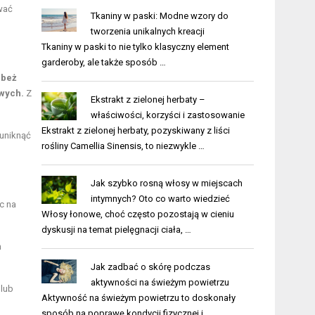
wać
Tkaniny w paski: Modne wzory do
tworzenia unikalnych kreacji
Tkaniny w paski to nie tylko klasyczny element
garderoby, ale także sposób …
 beż
wych.
Z
Ekstrakt z zielonej herbaty –
właściwości, korzyści i zastosowanie
Ekstrakt z zielonej herbaty, pozyskiwany z liści
 uniknąć
rośliny Camellia Sinensis, to niezwykle …
Jak szybko rosną włosy w miejscach
intymnych? Oto co warto wiedzieć
c na
Włosy łonowe, choć często pozostają w cieniu
dyskusji na temat pielęgnacji ciała, …
m
Jak zadbać o skórę podczas
aktywności na świeżym powietrzu
 lub
Aktywność na świeżym powietrzu to doskonały
sposób na poprawę kondycji fizycznej i …