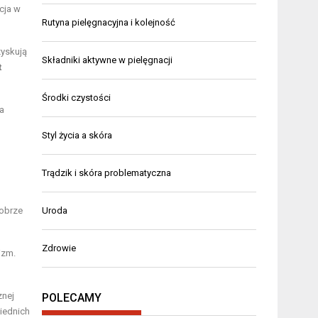
cja w
Rutyna pielęgnacyjna i kolejność
zyskują
Składniki aktywne w pielęgnacji
t
Środki czystości
a
Styl życia a skóra
Trądzik i skóra problematyczna
Uroda
Dobrze
Zdrowie
izm.
znej
POLECAMY
iednich