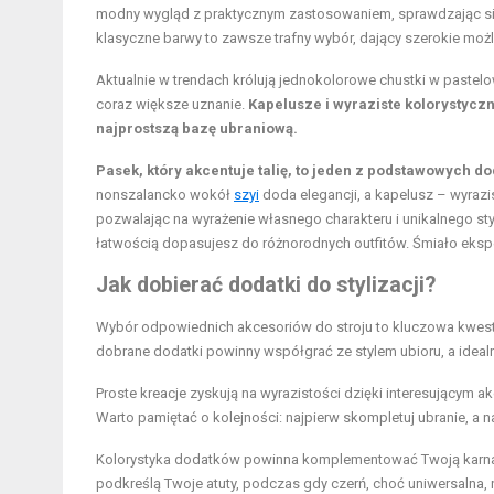
modny wygląd z praktycznym zastosowaniem, sprawdzając się 
klasyczne barwy to zawsze trafny wybór, dający szerokie moż
Aktualnie w trendach królują jednokolorowe chustki w paste
coraz większe uznanie.
Kapelusze i wyraziste kolorystyczn
najprostszą bazę ubraniową.
Pasek, który akcentuje talię, to jeden z podstawowych 
nonszalancko wokół
szyi
doda elegancji, a kapelusz – wyrazis
pozwalając na wyrażenie własnego charakteru i unikalnego s
łatwością dopasujesz do różnorodnych outfitów. Śmiało ekspe
Jak dobierać dodatki do stylizacji?
Wybór odpowiednich akcesoriów do stroju to kluczowa kwest
dobrane dodatki powinny współgrać ze stylem ubioru, a ideal
Proste kreacje zyskują na wyrazistości dzięki interesującym
Warto pamiętać o kolejności: najpierw skompletuj ubranie, a 
Kolorystyka dodatków powinna komplementować Twoją karna
podkreślą Twoje atuty, podczas gdy czerń, choć uniwersalna