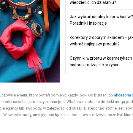
wiedzieć o ich działaniu?
Jak wybrać idealny kolor włosów?
Poradnik i inspiracje
Korektory z dobrym składem – ja
wybrać najlepszy produkt?
Czynniki wzrostu w kosmetykach
historia, rodzaje i korzyści
kluczowy element, który potrafi odmienić każdy look. Od biżuterii po
akcesoria 
razistości nawet najprostszym kreacjom. Właściwie dobrane dodatki mogą pod
elegancji lub swobody, w zależności od okazji. Dlatego tak istotne jest, aby 
lu. W świecie mody, umiejętność łączenia dodatków z odzieżą może być klu