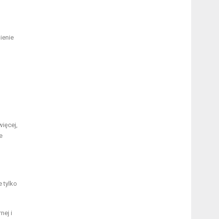
ienie
ięcej,
e
 tylko
nej i