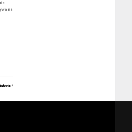
nie
ływa na
iałaniu?