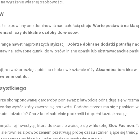
 na wyrażenie własnej osobowości!
ów
waż nie powinny one dominować nad całością stroju.
Warto postawić na kla
cieniach czy delikatne ozdoby do włosów.
rangę nawet najprostszych stylizacji.
Dobrze dobrane dodatki potrafią na
taw na jedwabne gumki do włosów, lniane opaski lub ekstrawaganckie paski
ji, rozważ broszkę z piór lub choker w kształcie róży.
Aksamitna torebka w
wienie outfitu.
szystkiego
rze skomponowanej garderoby, ponieważ z łatwością odnajdują się w rozma
awodny wybór, który zawsze się sprawdzi. Podobnie rzecz ma się z paskiem w
tna biżuteria? Ona z kolei subtelnie podkreśli i dopełni każdą kreację.
yślanej inwestycji, która doskonale wpisuje się w filozofię
Slow Fashion
. T
, ale również z powodzeniem przetrwają próbę czasu i zmieniające się trendy,