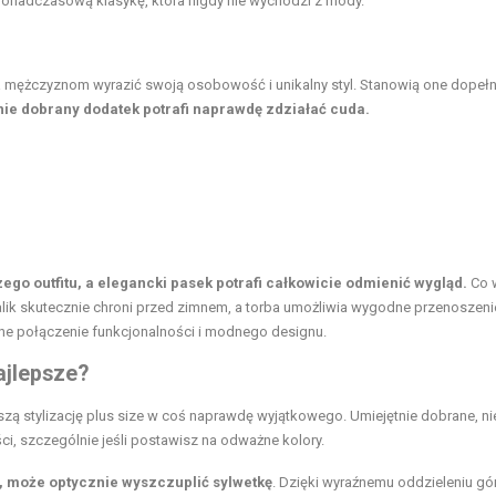
ponadczasową klasykę, która nigdy nie wychodzi z mody.
a mężczyznom wyrazić swoją osobowość i unikalny styl. Stanowią one dopełn
nie dobrany dodatek potrafi naprawdę zdziałać cuda.
go outfitu, a elegancki pasek potrafi całkowicie odmienić wygląd.
Co w
zalik skutecznie chroni przed zimnem, a torba umożliwia wygodne przenoszeni
ne połączenie funkcjonalności i modnego designu.
najlepsze?
szą stylizację plus size w coś naprawdę wyjątkowego. Umiejętnie dobrane, nie
ci, szczególnie jeśli postawisz na odważne kolory.
i, może optycznie wyszczuplić sylwetkę
. Dzięki wyraźnemu oddzieleniu gór