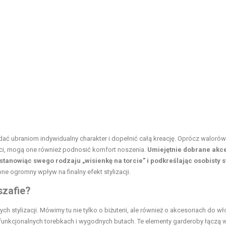
adać ubraniom indywidualny charakter i dopełnić całą kreację. Oprócz walorów
ści, mogą one również podnosić komfort noszenia.
Umiejętnie dobrane akc
stanowiąc swego rodzaju „wisienkę na torcie” i podkreślając osobisty st
ne ogromny wpływ na finalny efekt stylizacji.
szafie?
 stylizacji. Mówimy tu nie tylko o biżuterii, ale również o akcesoriach do w
 funkcjonalnych torebkach i wygodnych butach. Te elementy garderoby łączą 