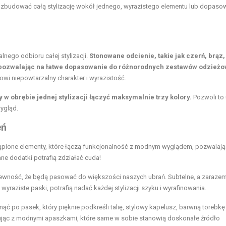
 zbudować całą stylizację wokół jednego, wyrazistego elementu lub dopaso
nego odbioru całej stylizacji.
Stonowane odcienie, takie jak czerń, brąz,
, pozwalając na łatwe dopasowanie do różnorodnych zestawów odzieżo
owi niepowtarzalny charakter i wyrazistość.
 w obrębie jednej stylizacji łączyć maksymalnie trzy kolory.
Pozwoli to
ygląd.
eń
zastąpione elementy, które łączą funkcjonalność z modnym wyglądem, pozwalają
e dodatki potrafią zdziałać cuda!
ewność, że będą pasować do większości naszych ubrań. Subtelne, a zaraze
wyraziste paski, potrafią nadać każdej stylizacji szyku i wyrafinowania.
 po pasek, który pięknie podkreśli talię, stylowy kapelusz, barwną torebkę
tując z modnymi apaszkami, które same w sobie stanowią doskonałe źródło