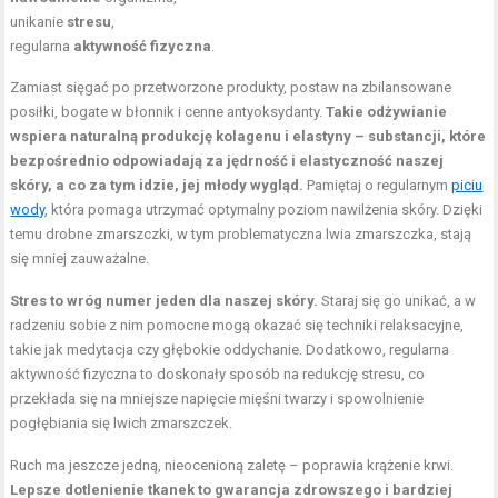
unikanie
stresu
,
regularna
aktywność fizyczna
.
Zamiast sięgać po przetworzone produkty, postaw na zbilansowane
posiłki, bogate w błonnik i cenne antyoksydanty.
Takie odżywianie
wspiera naturalną produkcję kolagenu i elastyny – substancji, które
bezpośrednio odpowiadają za jędrność i elastyczność naszej
skóry, a co za tym idzie, jej młody wygląd.
Pamiętaj o regularnym
piciu
wody
, która pomaga utrzymać optymalny poziom nawilżenia skóry. Dzięki
temu drobne zmarszczki, w tym problematyczna lwia zmarszczka, stają
się mniej zauważalne.
Stres to wróg numer jeden dla naszej skóry.
Staraj się go unikać, a w
radzeniu sobie z nim pomocne mogą okazać się techniki relaksacyjne,
takie jak medytacja czy głębokie oddychanie. Dodatkowo, regularna
aktywność fizyczna to doskonały sposób na redukcję stresu, co
przekłada się na mniejsze napięcie mięśni twarzy i spowolnienie
pogłębiania się lwich zmarszczek.
Ruch ma jeszcze jedną, nieocenioną zaletę – poprawia krążenie krwi.
Lepsze dotlenienie tkanek to gwarancja zdrowszego i bardziej