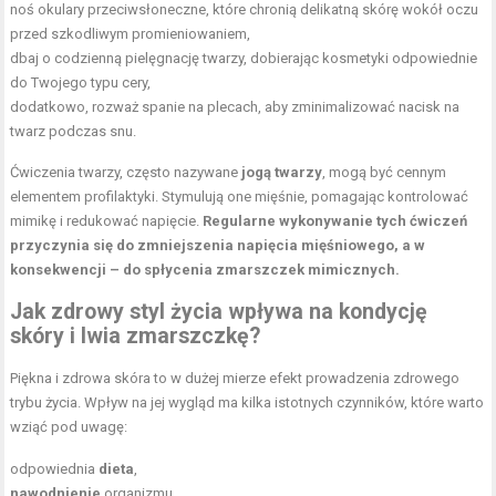
noś okulary przeciwsłoneczne, które chronią delikatną skórę wokół oczu
przed szkodliwym promieniowaniem,
dbaj o codzienną pielęgnację twarzy, dobierając kosmetyki odpowiednie
do Twojego typu cery,
dodatkowo, rozważ spanie na plecach, aby zminimalizować nacisk na
twarz podczas snu.
Ćwiczenia twarzy, często nazywane
jogą twarzy
, mogą być cennym
elementem profilaktyki. Stymulują one mięśnie, pomagając kontrolować
mimikę i redukować napięcie.
Regularne wykonywanie tych ćwiczeń
przyczynia się do zmniejszenia napięcia mięśniowego, a w
konsekwencji – do spłycenia zmarszczek mimicznych.
Jak zdrowy styl życia wpływa na kondycję
skóry i lwia zmarszczkę?
Piękna i zdrowa skóra to w dużej mierze efekt prowadzenia zdrowego
trybu życia. Wpływ na jej wygląd ma kilka istotnych czynników, które warto
wziąć pod uwagę:
odpowiednia
dieta
,
nawodnienie
organizmu,