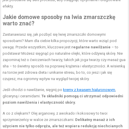
efekty.
Jakie domowe sposoby na lwia zmarszczkę
warto znać?
Zastanawiasz się, jak pozbyć się lwiej zmarszczki domowymi
sposobami? Mam dla ciebie kilka propozycji, które warto wziąć pod
uwagę. Przede wszystkim, kluczowe jest
regularne nawilżanie
– to
podstawa! Możesz sięgnąć po naturalne olejki, które odżywią skórę. Nie
zapominaj też o ćwiczeniach twarzy, takich jak joga twarzy czy masaż gua
sha – to świetny sposób na poprawę krążenia i elastyczności. A wisienką
na torcie jest zdrowa dieta i unikanie stresu, bo to, co jesz i jak się
czujesz, ma ogromny wpływ na wygląd twojej skóry.
Jeśli chodzi o nawilżanie, sięgnij po
kremy z kwasem hialuronowym
,
gliceryną i ceramidami.
Te składniki pomogą ci utrzymać odpowiedni
poziom nawilżenia i elastyczność skóry.
A co z olejkami? Olej arganowy, z awokado i kokosowy to twoi
sprzymierzeńcy w walce ze zmarszczkami.
Delikatny masaż z ich
użyciem nie tylko odpręża, ale też wspiera redukcję niechcianych