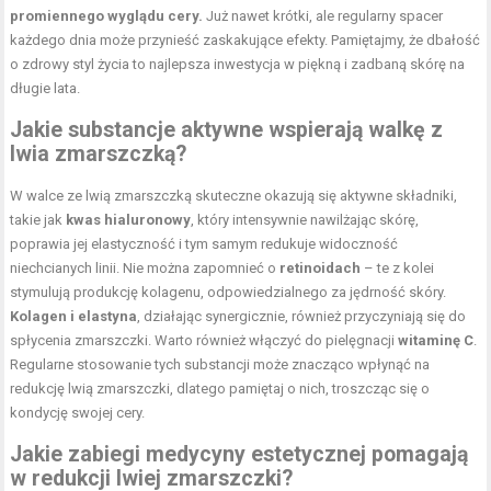
promiennego wyglądu cery.
Już nawet krótki, ale regularny spacer
każdego dnia może przynieść zaskakujące efekty. Pamiętajmy, że dbałość
o zdrowy styl życia to najlepsza inwestycja w piękną i zadbaną skórę na
długie lata.
Jakie substancje aktywne wspierają walkę z
lwia zmarszczką?
W walce ze lwią zmarszczką skuteczne okazują się aktywne składniki,
takie jak
kwas hialuronowy
, który intensywnie nawilżając skórę,
poprawia jej elastyczność i tym samym redukuje widoczność
niechcianych linii. Nie można zapomnieć o
retinoidach
– te z kolei
stymulują produkcję kolagenu, odpowiedzialnego za jędrność skóry.
Kolagen i elastyna
, działając synergicznie, również przyczyniają się do
spłycenia zmarszczki. Warto również włączyć do pielęgnacji
witaminę C
.
Regularne stosowanie tych substancji może znacząco wpłynąć na
redukcję lwią zmarszczki, dlatego pamiętaj o nich, troszcząc się o
kondycję swojej cery.
Jakie zabiegi medycyny estetycznej pomagają
w redukcji lwiej zmarszczki?