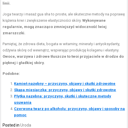
linii.
Joga twarzy i masaż gua sha to proste, ale skuteczne metody na poprawę
krążenia krwi i zwiększenie elastyczności skóry.
Wykonywane
regularnie, mogą znacząco zmniejszyć widoczność lwiej
zmarszczki.
Pamiętaj, że zdrowa dieta, bogata w witaminy, minerały i antyoksydanty,
odżywia skórę od wewnątrz, wspierając produkcję kolagenu i elastyny.
Owoce, warzywa i zdrowe tłuszcze to twoi przyjaciele w drodze do
pięknej i gładkiej skóry.
Podobne:
Kamień nazębny – przyczyny, objawy i skutki zdrowotne
Skąpa miesiączka: przyczyny, objawy i skutki zdrowotne
Płytka nazębna: przyczyny, skutki i skuteczne metody
usuwania
Czerwona twarz po alkoholu: przyczyny, objawy i sposoby na
pomoc
Posted in
Uroda