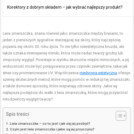
Korektory z dobrym składem – jak wybrać najlepszy produkt?
Lwia zmarszczka, znana również jako zmarszczka między brwiami, to
jeden z pierwszych sygnałów starzejącej się skóry, który najczęściej
pojawia się około 30. roku życia. To nie tylko nieestetyczna bruzda, ale
także oznaka intensywnej mimiki, która może nadać twarzy groźny lub
zmęczony wygląd. Powstaje w wyniku skurczów mięśni mimicznych, a jej
widoczność może być potęgowana przez czynniki zewnętrzne, takie jak
stres czy promieniowanie UV. Współczesna
medycyna estetyczna
oferuje
szereg skutecznych metod, które mogą pomóc w redukcji tej zmarszczki,
a także domowe sposoby, które wspierają zdrowie skóry. Jakie są
najlepsze podejścia do walki z lwia zmarszczką, które mogą przywrócić
młodzieńczy wygląd twarzy?
Spis treści
Lwia zmarszczka – co to jest i jak się jej pozbyć?
Czym jest lwia zmarszczka i jakie są jej przyczyny?