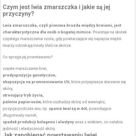
Czym jest lwia zmarszczka i jakie są jej
przyczyny?
Lwia zmarszczka, czyli pionowa bruzda między brwiami, jest
charakterystyczna dla osób o bogatej mimice.
Powstaje na skutek
częstego marszczenia czoła, gdy powtarzające się napięcia mięśni
twarzy odciskają trwały ślad na skórze.
Co sprzyja jej powstawaniu?
częste marszczenie brwi,
predyspozycje genetyczne,
ekspozycja na promieniowanie UV,
które przyspiesza starzenie się
skóry,
stresujący tryb życia,
palenie papierosów,
które uszkadza skórę od wewnątrz,
pozycja podczas snu, np.
spanie twarzą w dół,
powodujące
długotrwały nacisk,
spadek produkcji kolagenu i elastyny
wraz z wiekiem, co osłabia
jędrność i elastyczność skóry.
Jak zapobiegać powstawaniu lwiej