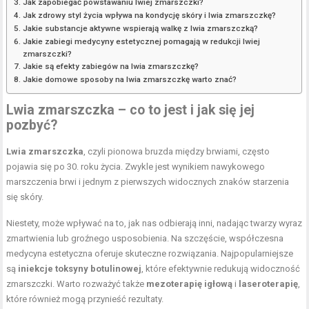
Jak zapobiegać powstawaniu lwiej zmarszczki?
Jak zdrowy styl życia wpływa na kondycję skóry i lwia zmarszczkę?
Jakie substancje aktywne wspierają walkę z lwia zmarszczką?
Jakie zabiegi medycyny estetycznej pomagają w redukcji lwiej
zmarszczki?
Jakie są efekty zabiegów na lwia zmarszczkę?
Jakie domowe sposoby na lwia zmarszczkę warto znać?
Lwia zmarszczka – co to jest i jak się jej
pozbyć?
Lwia zmarszczka
, czyli pionowa bruzda między brwiami, często
pojawia się po 30. roku życia. Zwykle jest wynikiem nawykowego
marszczenia brwi i jednym z pierwszych widocznych znaków starzenia
się skóry.
Niestety, może wpływać na to, jak nas odbierają inni, nadając twarzy wyraz
zmartwienia lub groźnego usposobienia. Na szczęście, współczesna
medycyna estetyczna oferuje skuteczne rozwiązania. Najpopularniejsze
są
iniekcje toksyny botulinowej
, które efektywnie redukują widoczność
zmarszczki. Warto rozważyć także
mezoterapię igłową
i
laseroterapię
,
które również mogą przynieść rezultaty.