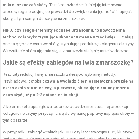
mikrouszkodzeń skóry.
Te mikrouszkodzenia inicjują intensywne
procesy regeneracyjne, co prowadzi do zwiększenia jędrności i napięcia
skóry, a tym samym do spłycenia zmarszczek.
HIFU, czyli High-Intensity Focused Ultrasound, to nowoczesna
technologia wykorzystująca skoncentrowane ultradźwięki.
Działają
one na głębokie warstwy skóry, stymulując produkcję kolagenu i elastyny.
W rezultacie skóra ujędrnia się, a zmarszczki stają się mniej widoczne.
Jakie są efekty zabiegów na lwia zmarszczkę?
Rezultaty redukcji lwiej zmarszczki zależą od wybranej metody.
Przykładowo,
botoks pozwala wygładzić tę nieestetyczną bruzdę na
okres około 5-6 miesięcy, a pierwsze, obiecujące zmiany można
zauważyć już po 2-3 dniach od iniekcji.
Z kolei mezoterapia igłowa, poprzez pobudzenie naturalnej produkcji
kolagenu i elastyny, przyczynia się do wyraźnej poprawy napięcia skóry w
tym obszarze.
W przypadku zabiegów takich jak HIFU czy laser frakcyjny CO2, kluczowe
jest poddanie się serii procedur, aby osiągnąć optymalne i długotrwałe