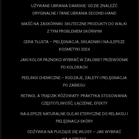
UŻYWANE UBRANIA DAMSKIE: GDZIE ZNALEŹĆ
ORYGINALNE I TANIE UBRANIA SECOND-HAND
MAŚĆ NA ZASKÓRNIKI: SKUTECZNE PRODUKTY DO WALKI
Z TYM PROBLEMEM SKÓRNYM
CERA TŁUSTA – PIELĘGNACJA, SKŁADNIKI I NAJLEPSZE
KOSMETYKI 2024
JAKI KOLOR PAZNOKCI WYBRAĆ W ŻAŁOBIE? PRZEWODNIK
PO KOLORACH
PEELINGI CHEMICZNE – RODZAJE, ZALETY I PIELĘGNACJA
PO ZABIEGU
RETINOL A TRĄDZIK RÓŻOWATY: PRAKTYKA STOSOWANIA:
CZĘSTOTLIWOŚĆ, ŁĄCZENIE, EFEKTY
NAJLEPSZE NATURALNE OLEJKI ETERYCZNE DO RELAKSU I
PIELĘGNACJI SKÓRY
ODŻYWKA NA PUSZĄCE SIĘ WŁOSY – JAK WYBRAĆ