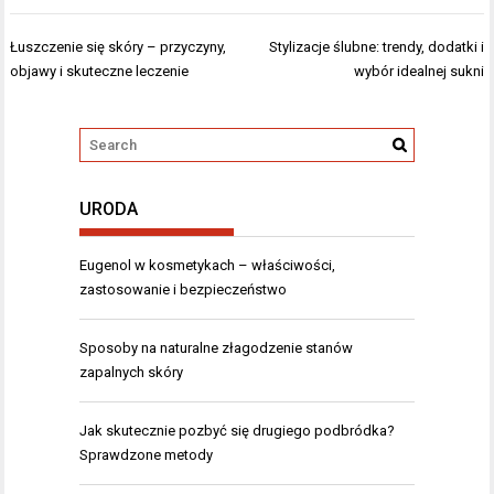
Nawigacja
Łuszczenie się skóry – przyczyny,
Stylizacje ślubne: trendy, dodatki i
wpisu
objawy i skuteczne leczenie
wybór idealnej sukni
URODA
Eugenol w kosmetykach – właściwości,
zastosowanie i bezpieczeństwo
Sposoby na naturalne złagodzenie stanów
zapalnych skóry
Jak skutecznie pozbyć się drugiego podbródka?
Sprawdzone metody