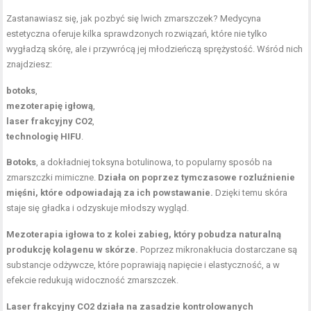
Zastanawiasz się, jak pozbyć się lwich zmarszczek? Medycyna
estetyczna oferuje kilka sprawdzonych rozwiązań, które nie tylko
wygładzą skórę, ale i przywrócą jej młodzieńczą sprężystość. Wśród nich
znajdziesz:
botoks
,
mezoterapię igłową
,
laser frakcyjny CO2
,
technologię HIFU
.
Botoks
, a dokładniej toksyna botulinowa, to popularny sposób na
zmarszczki mimiczne.
Działa on poprzez tymczasowe rozluźnienie
mięśni, które odpowiadają za ich powstawanie.
Dzięki temu skóra
staje się gładka i odzyskuje młodszy wygląd.
Mezoterapia igłowa to z kolei zabieg, który pobudza naturalną
produkcję kolagenu w skórze.
Poprzez mikronakłucia dostarczane są
substancje odżywcze, które poprawiają napięcie i elastyczność, a w
efekcie redukują widoczność zmarszczek.
Laser frakcyjny CO2 działa na zasadzie kontrolowanych