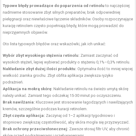
Typowe błędy prowadzące do poparzenia od retinolu
to najczęściej
nadmierne stosowanie zbyt silnych preparatów, brak odpowiedniej
pielęgnacji oraz niewłaściwe łączenie składników. Osoby rozpoczynające
kurację retinolem często popełniają błędy, które mogą prowadzić do
nieprzyjemnych objawów.
Oto lista typowych błędów oraz wskazówki, jak ich unikać:
Wybór zbyt wysokiego stężenia retinolu:
Zamiast zaczynać od
wysokich stężeń, lepiej wybierać produkty o stężeniu 0,1%–0,3% retinolu.
Nakładanie zbyt dużej ilości produktu:
Optymalna ilość to mniej więcej
wielkość ziarnka grochu. Zbyt obfita aplikacja zwiększa ryzyko
podrażnień.
Aplikacja na mokrą skórę:
Nakładanie retinolu na świeżo umytą skórę
należy unikać. Zamiast tego odczekaj 15-30 minut po oczyszczeniu.
Brak nawilżania:
Kluczowe jest stosowanie łagodzących i nawilżających
kremów, szczególnie podczas kuracji retinolem.
Zbyt częsta aplikacja:
Zaczynaj od 1–2 aplikacji tygodniowo i
stopniowo zwiększaj częstotliwość, aby skóra mogła się przyzwyczaić.
Brak ochrony przeciwsłonecznej:
Zawsze stosuj filtr UV, aby chronić
skórę przed podrażnieniami i przebarwieniami.