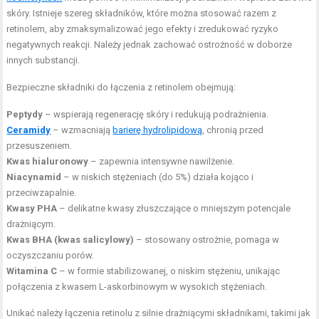
skóry. Istnieje szereg składników, które można stosować razem z
retinolem, aby zmaksymalizować jego efekty i zredukować ryzyko
negatywnych reakcji. Należy jednak zachować ostrożność w doborze
innych substancji.
Bezpieczne składniki do łączenia z retinolem obejmują:
Peptydy
– wspierają regenerację skóry i redukują podrażnienia.
Ceramidy
– wzmacniają
barierę hydrolipidową
, chronią przed
przesuszeniem.
Kwas hialuronowy
– zapewnia intensywne nawilżenie.
Niacynamid
– w niskich stężeniach (do 5%) działa kojąco i
przeciwzapalnie.
Kwasy PHA
– delikatne kwasy złuszczające o mniejszym potencjale
drażniącym.
Kwas BHA (kwas salicylowy)
– stosowany ostrożnie, pomaga w
oczyszczaniu porów.
Witamina C
– w formie stabilizowanej, o niskim stężeniu, unikając
połączenia z kwasem L-askorbinowym w wysokich stężeniach.
Unikać należy łączenia retinolu z silnie drażniącymi składnikami, takimi jak