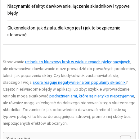
Niacynamid efekty: dawkowanie, łączenie składników i typowe
błędy
Glukonolakton: jak działa, dla kogo jest i jak to bezpiecznie
stosować
Stosowanie
retinolu to kluczowy krok w wielu rutynach pielęgnacyjnych
,
ale niewłaściwe dawkowanie może prowadzić do poważnych problemów,
takich jak poparzenia skóry. Czy kiedykolwiek zastanawiałeś się,
dlaczego Twoja
skóra reaguje negatywnie na ten popularny składnik
?
Często nieświadome błędy w aplikacji lub zbyt szybkie wprowadzanie
retinolu mogą skutkować
podrażnieniami, które są nie tylko nieprzyjemne
,
ale również mogą zniechęcać do dalszego stosowania tego skutecznego
składnika. Zrozumienie, jak odpowiednio dawkować retinol i jakie są
typowe pułapki, to klucz do osiągnięcia zdrowej, promiennej skóry bez
niepożądanych efektów ubocznych.
Spis treści