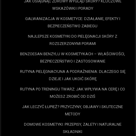
JAK OSIĄGNĄĆ ZDROWY WYGLĄD SKÓRY? KLUCZOWE
WSKAZÓWKI I PORADY
GALWANIZACJA W KOSMETYCE: DZIAŁANIE, EFEKTY I
BEZPIECZEŃSTWO ZABIEGU
NAJLEPSZE KOSMETYKI DO PIELĘGNACJI SKÓRY Z
ROZSZERZONYMI PORAMI
BENZOESAN BENZYLU W KOSMETYKACH – WŁAŚCIWOŚCI,
BEZPIECZEŃSTWO I ZASTOSOWANIE
RUTYNA PIELĘGNACYJNA A PODRAŻNIENIA: DLACZEGO SIĘ
DZIEJE I JAK UKOIĆ SKÓRĘ
RUTYNA PO TRENINGU TWARZ: JAK WPŁYWA NA CERĘ I CO
MOŻESZ ZROBIĆ OD DZIŚ
JAK LECZYĆ ŁUPIEŻ? PRZYCZYNY, OBJAWY I SKUTECZNE
METODY
DOMOWE KOSMETYKI: PRZEPISY, ZALETY I NATURALNE
SKŁADNIKI