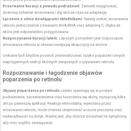
Przerwanie kuracji z powodu podrażnień:
Zamiast rezygnować,
dostosuj schemat stosowania i daj skórze czas na adaptację.
Łączenie z silnie działającymi składnikami:
Należy unikać stosowania
retinolu jednocześnie z kwasami AHA/BHA oraz witaminą C, chyba że
skóra jest odpowiednio przygotowana.
Rozpoczynanie kuracji latem:
Lepszym pomysłem jest rozpoczęcie
stosowania retinolu w okresie mniejszej ekspozycji na słońce.
Unikanie tych błędów pozwoli zminimalizować ryzyko poparzeń i innych
nieprzyjemnych reakcji skórnych związanych z używaniem retinolu.
Rozpoznawanie i łagodzenie objawów
poparzenia po retinolu
Objawy poparzenia po retinolu
często ujawniają się w postaci
podrażnienia, zaczerwienienia oraz łuszczenia się skóry, zazwyczaj kilka
dni po pierwszej aplikacji. Reakcja retinoidalna, wywołana przez
stosowanie retinolu, może również obejmować uczucie pieczenia oraz
nadwrażliwość na dotyk. Ważne jest, aby dobrze zrozumieć te symptomy,
aby móc szybko zareagować.