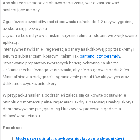
Aby skutecznie łagodzić objawy poparzenia, warto zastosować
następujące metody:
Ograniczenie częstotliwości stosowania retinolu do 1-2 razy w tygodniu,
aż skóra się przyzwyczai.
Używanie kosmetyków o niskim stężeniu retinolu i stopniowe zwiększanie
aplikacji.
Intensywne nawilżanie i regeneracja bariery naskórkowej poprzez kremy i
serum z substancjami kojącymi, takimi jak
pantenol czy ceramidy
.
Stosowanie preparatów tworzących barierę ochronną na skórze.
Unikanie mechanicznego złuszczania, aby nie potęgować podrażnień.
Minimalistyczna pielęgnacja; ograniczenie produktów aktywnych oraz
delikatne oczyszczanie skóry.
W przypadku nasilenia podrażnień zaleca się całkowite odstawienie
retinolu do momentu pełnej regeneracji skóry. Obserwacja reakcji skóry i
dostosowywanie pielęgnacji są kluczowe w procesie łagodzenia
objawów po retinolu.
Podobne:
Błędy przy retinolu: dawkowanie, łączenie składników i