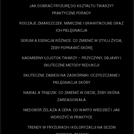
JAK DOBRAĆ FRYZURĘ DO KSZTAŁTU TWARZY?
PRAKTYCZNE PORADY
RODZAJE ZMARSZCZEK: MIMICZNE I GRAWITACYJNE ORAZ
ICH PIELĘGNACJA
SERUM A ESENCJA RÓŻNICE: CO ZMIENIĆ W STYLU ŻYCIA,
ŻEBY POPRAWIĆ SKÓRĘ
NADMIERNY ŁOJOTOK TWARZY – PRZYCZYNY, OBJAWY I
SKUTECZNE METODY REDUKCJI
SKUTECZNE ZABIEGI NA ZASKÓRNIKI: OCZYSZCZANIE I
PIELĘGNACJA SKÓRY
NABIAŁ A TRĄDZIK: CO ZMIENIĆ W DIECIE, ŻEBY SKÓRA
ZAREAGOWAŁA
NIEDOBÓR ŻELAZA A CERA: CO WARTO WIEDZIEĆ I JAK
WDROŻYĆ W PRAKTYCE
TRENDY W FRYZURACH I KOLORYZACJI NA SEZON