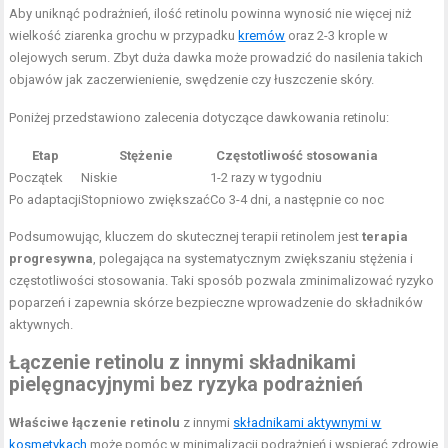
Aby uniknąć podrażnień, ilość retinolu powinna wynosić nie więcej niż
wielkość ziarenka grochu w przypadku
kremów
oraz 2-3 krople w
olejowych serum. Zbyt duża dawka może prowadzić do nasilenia takich
objawów jak zaczerwienienie, swędzenie czy łuszczenie skóry.
Poniżej przedstawiono zalecenia dotyczące dawkowania retinolu:
Etap
Stężenie
Częstotliwość stosowania
Początek
Niskie
1-2 razy w tygodniu
Po adaptacji
Stopniowo zwiększać
Co 3-4 dni, a następnie co noc
Podsumowując, kluczem do skutecznej terapii retinolem jest
terapia
progresywna
, polegająca na systematycznym zwiększaniu stężenia i
częstotliwości stosowania. Taki sposób pozwala zminimalizować ryzyko
poparzeń i zapewnia skórze bezpieczne wprowadzenie do składników
aktywnych.
Łączenie retinolu z innymi składnikami
pielęgnacyjnymi bez ryzyka podrażnień
Właściwe łączenie retinolu
z innymi
składnikami aktywnymi w
kosmetykach
może pomóc w minimalizacji podrażnień i wspierać zdrowie