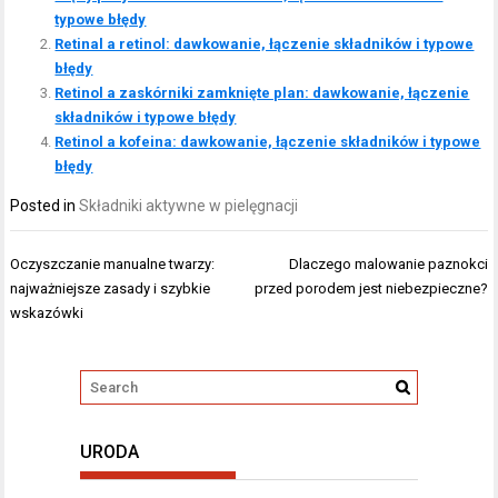
typowe błędy
Retinal a retinol: dawkowanie, łączenie składników i typowe
błędy
Retinol a zaskórniki zamknięte plan: dawkowanie, łączenie
składników i typowe błędy
Retinol a kofeina: dawkowanie, łączenie składników i typowe
błędy
Posted in
Składniki aktywne w pielęgnacji
Nawigacja
Oczyszczanie manualne twarzy:
Dlaczego malowanie paznokci
wpisu
najważniejsze zasady i szybkie
przed porodem jest niebezpieczne?
wskazówki
URODA