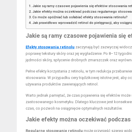
Jakie są ramy czasowe pojawienia się efektów stosowania re
Jakie efekty można oczekiwać podczas regularnego stosowan
Co może opóźniać lub osłabiać efekty stosowania retinolu?
Jak prawidłowo wprowadzić retinol do pielęgnacji, aby osiągn
Jakie są ramy czasowe pojawienia się e
Efekty stosowania retinolu
zaczynają być zazwyczaj widoczn
poprawę tekstury skóry oraz jej wygładzenie. Po 8–12 tygodn
jędrności skóry, spłycenie drobnych zmarszczek oraz wyrównan
Pełne efekty korzystania z retinolu, w tym redukcja przebarwi
stosowania. W przypadku cery trądzikowej istotne jest, aby 
używania produktów zawierających retinol.
Warto jednak pamiętać, że czas pojawienia się efektów może si
zastosowanego kosmetyku. Dlatego kluczowe jest konsekwentne
czas, co pozwoli na osiągnięcie optymalnych rezultatów.
Jakie efekty można oczekiwać podczas 
Regularne stosowanie retinolu
może przynieść szereg wido