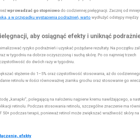
nież
wprowadzać go stopniowo
do codziennej pielęgnacji. Zacznij od mnie
ika, a w przypadku wystąpienia podrażnień, warto
wydłużyć odstępy między
elęgnacji, aby osiągnąć efekty i uniknąć podrażni
imalizować ryzyko podrażnień i uzyskać pożądane rezultaty. Na początku zal
ę raz w tygodniu na dobrze oczyszczoną i suchą skórę. Po co najmniej trzech
 częstotliwość do dwóch razy w tygodniu.
większać stężenie do 1–5% oraz częstotliwość stosowania, aż do codzienneg
kładanie retinolu w ilości równoważnej ziarnku grochu oraz stosowanie go wie
dę „kanapki”, polegającą na nałożeniu najpierw kremu nawilżającego, a nas
ikacji retinolu. Podczas stosowania retinolu, szczególne znaczenie ma równ
 50+ podczas terapii, ponieważ retinol może zwiększać wrażliwość skóry na
łączenie, efekty