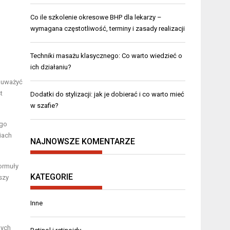
Co ile szkolenie okresowe BHP dla lekarzy –
wymagana częstotliwość, terminy i zasady realizacji
Techniki masażu klasycznego: Co warto wiedzieć o
ich działaniu?
zauważyć
t
Dodatki do stylizacji: jak je dobierać i co warto mieć
w szafie?
ego
iach
NAJNOWSZE KOMENTARZE
formuły
KATEGORIE
szy
Inne
nych