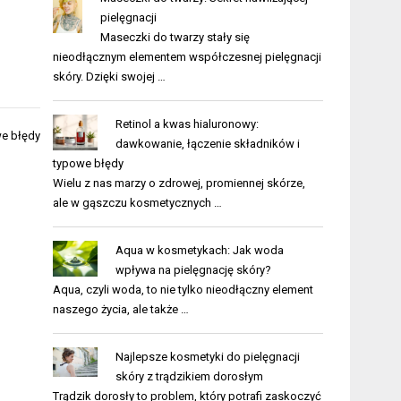
pielęgnacji
Maseczki do twarzy stały się
nieodłącznym elementem współczesnej pielęgnacji
skóry. Dzięki swojej …
Retinol a kwas hialuronowy:
we błędy
dawkowanie, łączenie składników i
typowe błędy
Wielu z nas marzy o zdrowej, promiennej skórze,
ale w gąszczu kosmetycznych …
Aqua w kosmetykach: Jak woda
wpływa na pielęgnację skóry?
Aqua, czyli woda, to nie tylko nieodłączny element
naszego życia, ale także …
Najlepsze kosmetyki do pielęgnacji
skóry z trądzikiem dorosłym
Trądzik dorosły to problem, który potrafi zaskoczyć