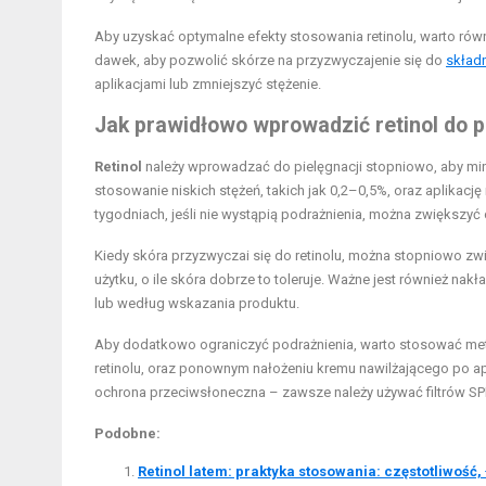
Aby uzyskać optymalne efekty stosowania retinolu, warto rów
dawek, aby pozwolić skórze na przyzwyczajenie się do
składn
aplikacjami lub zmniejszyć stężenie.
Jak prawidłowo wprowadzić retinol do pi
Retinol
należy wprowadzać do pielęgnacji stopniowo, aby min
stosowanie niskich stężeń, takich jak 0,2–0,5%, oraz aplikacj
tygodniach, jeśli nie wystąpią podrażnienia, można zwiększyć
Kiedy skóra przyzwyczai się do retinolu, można stopniowo z
użytku, o ile skóra dobrze to toleruje. Ważne jest również na
lub według wskazania produktu.
Aby dodatkowo ograniczyć podrażnienia, warto stosować meto
retinolu, oraz ponownym nałożeniu kremu nawilżającego po apl
ochrona przeciwsłoneczna – zawsze należy używać filtrów SPF
Podobne:
Retinol latem: praktyka stosowania: częstotliwość, 