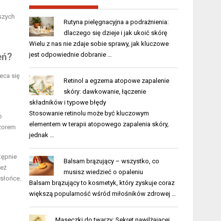
jszych
Rutyna pielęgnacyjna a podrażnienia:
dlaczego się dzieje i jak ukoić skórę
Wielu z nas nie zdaje sobie sprawy, jak kluczowe
jest odpowiednie dobranie …
eń?
eca się
Retinol a egzema atopowe zapalenie
skóry: dawkowanie, łączenie
składników i typowe błędy
Stosowanie retinolu może być kluczowym
o
elementem w terapii atopowego zapalenia skóry,
czorem
jednak …
tępnie
Balsam brązujący – wszystko, co
ież
musisz wiedzieć o opaleniu
 słońce.
Balsam brązujący to kosmetyk, który zyskuje coraz
większą popularność wśród miłośników zdrowej …
Maseczki do twarzy: Sekret nawilżającej