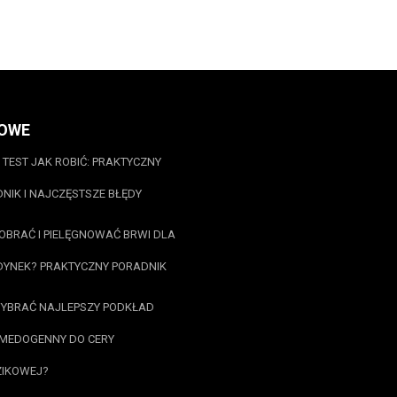
OWE
 TEST JAK ROBIĆ: PRAKTYCZNY
NIK I NAJCZĘSTSZE BŁĘDY
OBRAĆ I PIELĘGNOWAĆ BRWI DLA
YNEK? PRAKTYCZNY PORADNIK
YBRAĆ NAJLEPSZY PODKŁAD
MEDOGENNY DO CERY
ZIKOWEJ?