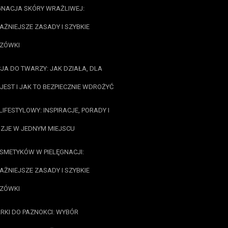
GNACJA SKÓRY WRAŻLIWEJ:
ŻNIEJSZE ZASADY I SZYBKIE
ZÓWKI
JA DO TWARZY: JAK DZIAŁA, DLA
JEST I JAK TO BEZPIECZNIE WDROŻYĆ
LIFESTYLOWY: INSPIRACJE, PORADY I
ZJE W JEDNYM MIEJSCU
OSMETYKÓW W PIELĘGNACJI:
ŻNIEJSZE ZASADY I SZYBKIE
ZÓWKI
RKI DO PAZNOKCI: WYBÓR