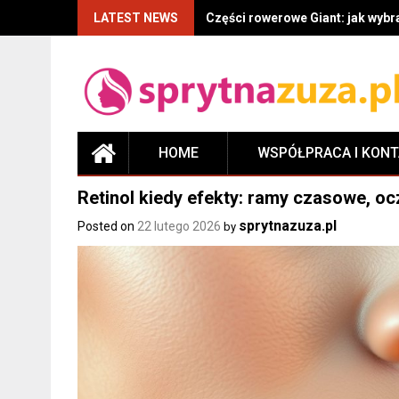
LATEST NEWS
Części rowerowe Giant: jak wyb
HOME
WSPÓŁPRACA I KON
Retinol kiedy efekty: ramy czasowe, oc
sprytnazuza.pl
Posted on
22 lutego 2026
by