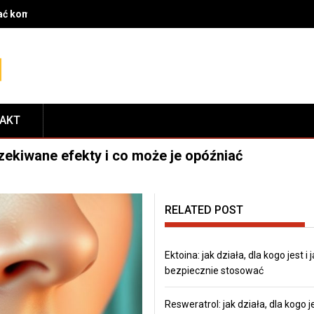
rać komponenty do serwisu i dopasować je do modelu roweru
TAKT
zekiwane efekty i co może je opóźniać
RELATED POST
Ektoina: jak działa, dla kogo jest i j
bezpiecznie stosować
Resweratrol: jak działa, dla kogo je