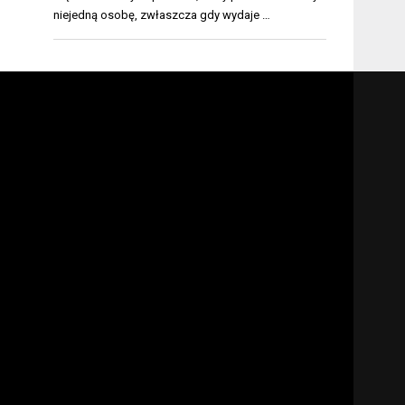
niejedną osobę, zwłaszcza gdy wydaje …