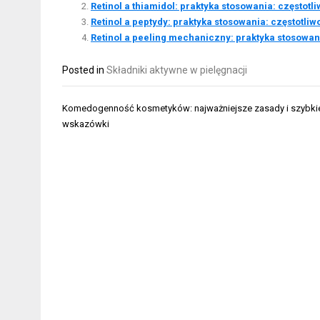
Retinol a thiamidol: praktyka stosowania: częstotli
Retinol a peptydy: praktyka stosowania: częstotliwo
Retinol a peeling mechaniczny: praktyka stosowani
Posted in
Składniki aktywne w pielęgnacji
Nawigacja
Komedogenność kosmetyków: najważniejsze zasady i szybki
wpisu
wskazówki