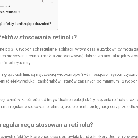
tinolu?
ia retinolu?
ąć efekty i uniknąć podrażnień?
fektów stosowania retinolu?
e po 3–6 tygodniach regularnej aplikacji. W tym czasie użytkownicy mogą 
iach stosowania retinolu można zaobserwować dalsze zmiany, takie jak wzros
ie kolorytu cery.
eń i głębokich linii, są najczęściej widoczne po 3–6 miesiącach systematyczn
oceniać efekty redukcji zaskórników i stanów zapalnych po minimum 12 tygodn
ę różnić w zależności od indywidualnej reakcji skóry, stężenia retinolu oraz 
 i regularne stosowanie retinolu jako elementu pielęgnacji cery przez dłuż
regularnego stosowania retinolu?
cznych efektów, które znacząco poprawiają kondycję skóry. Jednym z głów