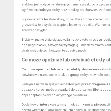
efektów jest spłycenie istniejących zmarszczek, co przyczynia
wyrównaniu kolorytu skóry oraz redukcji przebarwień, zarówno
Poprawia także teksturę skóry, co skutkuje zmniejszeniem 
gruczołów łojowych, co wspiera leczenie trądziku. Wzmacnia r
zdrowego wyglądu.
Efekty wizualne stają się zauważalne po około miesiącu regul
ogólnego blasku, zazwyczaj wymagają 3 miesięcy. Warto kon
utraty osiągniętych korzyści terapeutycznych.
Co może opóźniać lub osłabiać efekty s
Co może opóźniać lub osłabiać efekty stosowania retinol
niewłaściwe stosowanie, brak adaptacji skóry i niewłaściwe p
Jednym z najważniejszych aspektów jest
przestrzeganie za
początku kuracji może prowadzić do podrażnień. Efekty uboczn
czyli adaptacji skóry do aktywnego składnika.
Dodatkowo,
interakcje z innymi składnikami
w pielęgnacji
czystą witaminą C oraz nadtlenkiem benzoilu. Te substancje z