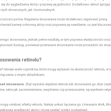
 się do wygładzenia skóry i poprawy jej jędrności. Dodatkowo retinol sprzyja
 tych słonecznych, jak i hormonalnych.
widoczności porów. Regularne stosowanie może dodatkowo regulować pracę
ównież barierę ochronną skóry oraz poprawia jej nawilżenie, co jest kluczowe
arnego stosowania, jednak pełne rezultaty, w tym poprawa elastyczności oraz
tynuować kurację, ponieważ przerwanie stosowania może prowadzić do stop
tosowania retinolu?
u?
Istnieje wiele czynników, które mogą wpływać na skuteczność retinolu, w 
ołączenia z innymi składnikami.
sad stosowania
. Zbyt wysokie stężenie retinolu lub stosowanie go zbyt częs
e, takie jak zaczerwienienie, swędzenie czy przesuszenie, są wynikiem retyni
 mogą osłabiać efekty retinolu. Należy unikać łączenia go z kwasami AHA, BH
większają wrażliwość skóry i mogą nasilać ryzyko podrażnień.