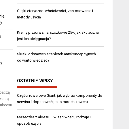
Olejki eteryczne: właściwości, zastosowanie i
ie,
metody użycia
dy
Kremy przeciwzmarszczkowe 25+: jak skuteczna
o
jest ich pielęgnacja?
Skutki odstawienia tabletek antykoncepcyjnych –
co warto wiedzieć?
dy
OSTATNIE WPISY
obaczą
Części rowerowe Giant: jak wybrać komponenty do
uracji.
serwisu i dopasować je do modelu roweru
sukcesu
Maseczka z aloesu – właściwości, rodzaje i
sposób użycia