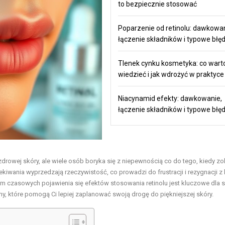
to bezpiecznie stosować
Poparzenie od retinolu: dawkowan
łączenie składników i typowe błę
Tlenek cynku kosmetyka: co wart
wiedzieć i jak wdrożyć w praktyce
Niacynamid efekty: dawkowanie,
łączenie składników i typowe błę
drowej skóry, ale wiele osób boryka się z niepewnością co do tego, kiedy z
ekiwania wyprzedzają rzeczywistość, co prowadzi do frustracji i rezygnacji z k
m czasowych pojawienia się efektów stosowania retinolu jest kluczowe dla 
iny, które pomogą Ci lepiej zaplanować swoją drogę do piękniejszej skóry.