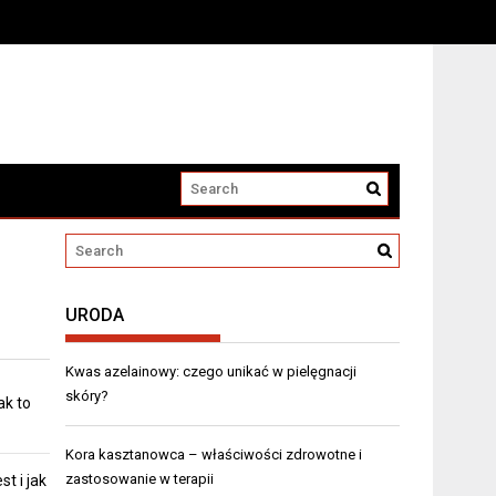
URODA
Kwas azelainowy: czego unikać w pielęgnacji
skóry?
ak to
Kora kasztanowca – właściwości zdrowotne i
zastosowanie w terapii
st i jak