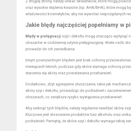
Z drugiej strony, należy unikać składników, które mogą powo
oraz wysokie stężenia kwasów (np. AHA/BHA), które mogą być z
właściwości kosmetyków, aby nie wywołać niepożądanych rea
Jakie błędy najczęściej popełniamy w pie
Błędy w pielęgnacji
szyi i dekoltu mogą znacząco wpłynąć na
obszarów w codziennej rutynie pielęgnacyjnej. Wiele osób stosu
prowadzi do ich zaniedbania.
Innym powszechnym błędem jest brak ochrony przeciwsłoneczn
miesiącach letnich, podczas gdy skóra wymaga ochrony przez 
starzenia się skóry oraz powstawania przebarwień.
Dodatkowo, zbyt agresywne złuszczanie, takie jak mechaniczne
skóry szyi i dekoltu, prowadząc do podrażnień i zaczerwienie
obszarach, co zwiększa ryzyko wystąpienia przebarwień.
Aby uniknąć tych błędów, należy regularnie nawilżać skórę sz
Kluczowe jest stosowanie produktów bez alkoholu oraz unika
podrażnień. Pamiętaj, że skóra szyi i dekoltu wymaga takiej sa