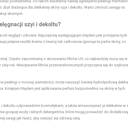
dować podrażnienia. Do takich substancji należą agresywne peelingi mechani
byt drażniące dla delikatnej skóry szyi i dekoltu. Warto zwrócić uwagę na
kcji skórnych.
lęgnacji szyi i dekoltu?
 ich wygląd i zdrowie. Najczęściej występującym błędem jest pomijanie tych
je jedynie resztki kremu z twarzy lub całkowicie ignoruje te partie skóry, co
ej. Często zapominamy o stosowaniu filtrów UV, co najbardziej rzuca się w
cały rok. Nieużywanie filtrów przeciwsłonecznych przyczynia się do szybsz
 peelingi o mocnej ziarnistości, może naruszyć barierę hydrolipidową delika
nia. Kolejnym błędem jest aplikowanie perfum bezpośrednio na skórę w tych
yi i dekoltu odpowiednimi kosmetykami, a także wmasowywać je delikatnie w 
nie gorącej wody i silnych detergentów, które mogą prowadzić do dodatkow
mej uwagi jak twarz, aby cieszyć się zdrową cerą.