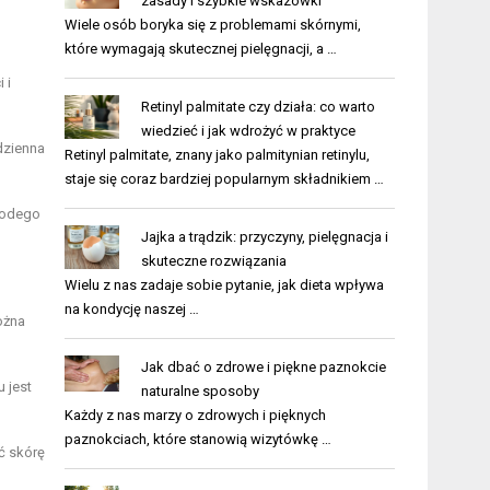
zasady i szybkie wskazówki
Wiele osób boryka się z problemami skórnymi,
które wymagają skutecznej pielęgnacji, a …
 i
Retinyl palmitate czy działa: co warto
wiedzieć i jak wdrożyć w praktyce
dzienna
Retinyl palmitate, znany jako palmitynian retinylu,
staje się coraz bardziej popularnym składnikiem …
młodego
Jajka a trądzik: przyczyny, pielęgnacja i
skuteczne rozwiązania
Wielu z nas zadaje sobie pytanie, jak dieta wpływa
na kondycję naszej …
ożna
Jak dbać o zdrowe i piękne paznokcie
 jest
naturalne sposoby
Każdy z nas marzy o zdrowych i pięknych
paznokciach, które stanowią wizytówkę …
ać skórę