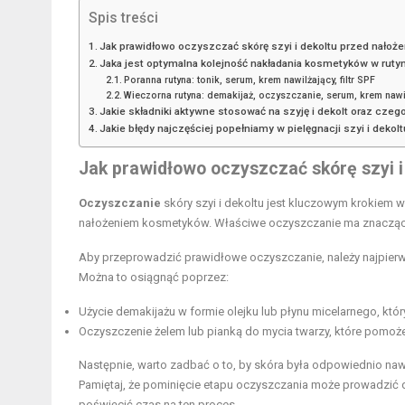
Spis treści
Jak prawidłowo oczyszczać skórę szyi i dekoltu przed nało
Jaka jest optymalna kolejność nakładania kosmetyków w rutyni
Poranna rutyna: tonik, serum, krem nawilżający, filtr SPF
Wieczorna rutyna: demakijaż, oczyszczanie, serum, krem nawi
Jakie składniki aktywne stosować na szyję i dekolt oraz czeg
Jakie błędy najczęściej popełniamy w pielęgnacji szyi i dekol
Jak prawidłowo oczyszczać skórę szyi 
Oczyszczanie
skóry szyi i dekoltu jest kluczowym krokiem w
nałożeniem kosmetyków. Właściwe oczyszczanie ma znacząc
Aby przeprowadzić prawidłowe oczyszczanie, należy najpierw
Można to osiągnąć poprzez:
Użycie demakijażu w formie olejku lub płynu micelarnego, któ
Oczyszczenie żelem lub pianką do mycia twarzy, które pomoże
Następnie, warto zadbać o to, by skóra była odpowiednio nawi
Pamiętaj, że pominięcie etapu oczyszczania może prowadzić
poświęcić czas na ten proces.