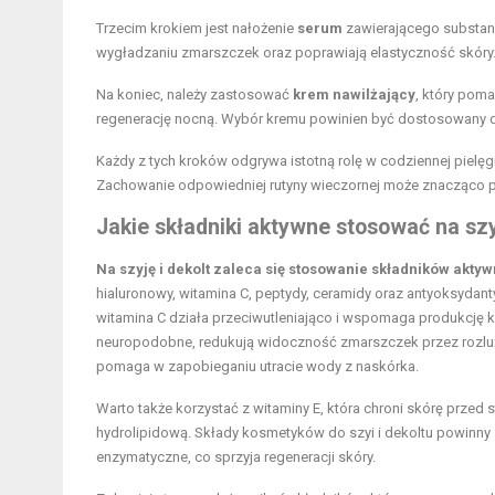
Trzecim krokiem jest nałożenie
serum
zawierającego substanc
wygładzaniu zmarszczek oraz poprawiają elastyczność skóry
Na koniec, należy zastosować
krem nawilżający
, który pom
regenerację nocną. Wybór kremu powinien być dostosowany d
Każdy z tych kroków odgrywa istotną rolę w codziennej pielęg
Zachowanie odpowiedniej rutyny wieczornej może znacząco po
Jakie składniki aktywne stosować na szy
Na szyję i dekolt zaleca się stosowanie składników aktyw
hialuronowy, witamina C, peptydy, ceramidy oraz antyoksydant
witamina C działa przeciwutleniająco i wspomaga produkcję k
neuropodobne, redukują widoczność zmarszczek przez rozluźn
pomaga w zapobieganiu utracie wody z naskórka.
Warto także korzystać z witaminy E, która chroni skórę przed 
hydrolipidową. Składy kosmetyków do szyi i dekoltu powinny z
enzymatyczne, co sprzyja regeneracji skóry.