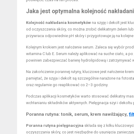
Jaka jest optymalna kolejność nakładani
Kolejność nakładania kosmetyków
na szyję i dekolt jest k
od oczyszczenia skóry, co można zrobić delikatnym żelem lub
przywraca odpowiednie pH skóry i przygotowuje ją na kolejne 
Kolejnym krokiem jest nałożenie serum. Zaleca się wybór pro
witamina C lub E. Serum należy aplikować na suche ciało, a p
powinien zabezpieczać barierę hydrolipidową i zatrzymywać 
Na zakończenie porannej rutyny, kluczowe jest nałożenie krem
pamiętać, że szyja i dekolt są szczególnie narażone na fotosta
oraz regularnie go reaplikować co 2–3 godziny.
Podczas aplikacji kosmetyków warto stosować delikatny masaż
wchłanianiu składników aktywnych. Pielęgnacja szyi i dekoltu
Poranna rutyna: tonik, serum, krem nawilżający,
fi
Poranna rutyna pielęgnacyjna
składa się z kilku kluczowy
oczyszczania skóry, co jest niezbędne do usunięcia zanieczys