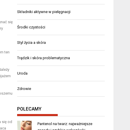
Składniki aktywne w pielęgnacji
ynać się
Środki czystości
ry
Styl życia a skóra
em ten
Trądzik i skóra problematyczna
Należy
Uroda
kijażem
Zdrowie
lepszemu
POLECAMY
 się od
Pantenol na twarz: najważniejsze
raca