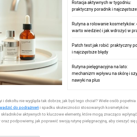
Rotacja aktywnych w tygodniu:
praktyczny poradnik i najczęstsze
Rutyna a rolowanie kosmetyków: 
warto wiedzieć i jak wdrożyć w pr
Patch test jak robić: praktyczny p
i najczęstsze błędy
Rutyna pielęgnacyjna na lato:
mechanizm wpływu na skórę i sz
nawyki na plus
i i dekoltu nie wygląda tak dobrze, jak byś tego chciał? Wiele osób popełnia
owadzić do podrażnień
i spadku skuteczności stosowanych kosmetyków.
 składników aktywnych to kluczowe elementy, które mogą znacząco wpłynąć
 oraz podpowiemy, jak poprawić swoją rutynę pielęgnacyjną, aby cieszyć się 