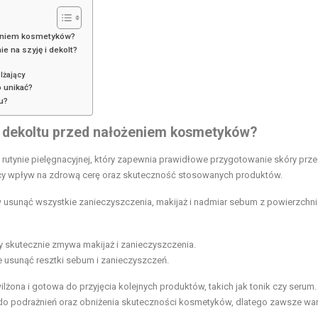
żeniem kosmetyków?
e na szyję i dekolt?
lżający
o unikać?
tu?
i dekoltu przed nałożeniem kosmetyków?
 rutynie pielęgnacyjnej, który zapewnia prawidłowe przygotowanie skóry prz
y wpływ na zdrową cerę oraz skuteczność stosowanych produktów.
 usunąć wszystkie zanieczyszczenia, makijaż i nadmiar sebum z powierzchni 
ry skutecznie zmywa makijaż i zanieczyszczenia.
 usunąć resztki sebum i zanieczyszczeń.
lżona i gotowa do przyjęcia kolejnych produktów, takich jak tonik czy serum.
 do podrażnień oraz obniżenia skuteczności kosmetyków, dlatego zawsze wa