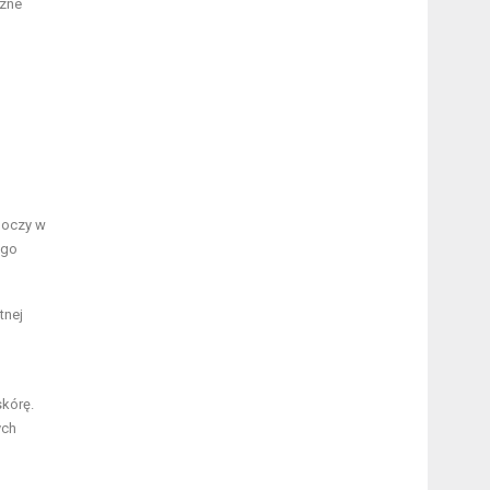
czne
 oczy w
ego
tnej
skórę.
ych