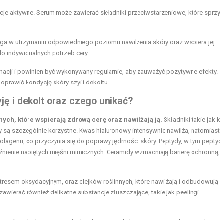
je aktywne. Serum może zawierać składniki przeciwstarzeniowe, które sprzy
.
aga w utrzymaniu odpowiedniego poziomu nawilżenia skóry oraz wspiera jej
o indywidualnych potrzeb cery.
nacji i powinien być wykonywany regularnie, aby zauważyć pozytywne efekty.
prawić kondycję skóry szyi i dekoltu.
ję i dekolt oraz czego unikać?
nych, które wspierają zdrową cerę oraz nawilżają ją.
Składniki takie jak
y są szczególnie korzystne. Kwas hialuronowy intensywnie nawilża, natomiast
olagenu, co przyczynia się do poprawy jędrności skóry. Peptydy, w tym pepty
ienie napiętych mięśni mimicznych. Ceramidy wzmacniają barierę ochronną,
stresem oksydacyjnym, oraz olejków roślinnych, które nawilżają i odbudowują 
awierać również delikatne substancje złuszczające, takie jak peelingi