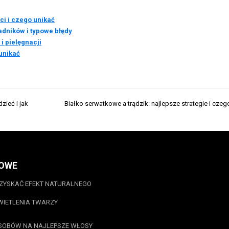
ci i czego unikać
ładników i typowe błędy
i pielęgnacji
unikać
ieć i jak
Białko serwatkowe a trądzik: najlepsze strategie i czeg
OWE
ZYSKAĆ EFEKT NATURALNEGO
IETLENIA TWARZY
SOBÓW NA NAJLEPSZE WŁOSY