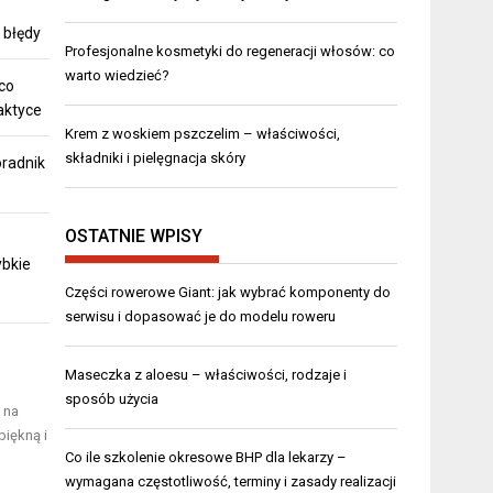
 błędy
Profesjonalne kosmetyki do regeneracji włosów: co
warto wiedzieć?
co
aktyce
Krem z woskiem pszczelim – właściwości,
składniki i pielęgnacja skóry
oradnik
OSTATNIE WPISY
ybkie
Części rowerowe Giant: jak wybrać komponenty do
serwisu i dopasować je do modelu roweru
Maseczka z aloesu – właściwości, rodzaje i
sposób użycia
 na
piękną i
Co ile szkolenie okresowe BHP dla lekarzy –
wymagana częstotliwość, terminy i zasady realizacji