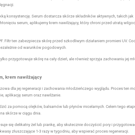
ęgnacji.
ekką konsystencję. Serum dostarcza skórze składników aktywnych, takich jak
łonięciu serum, aplikujemy krem nawilżający, który chroni przed utratą wilgoci
SPF. Filtr ten zabezpiecza skórę przed szkodliwym działaniem promieni UV. Co
 niezależnie od warunków pogodowych.
ylko przygotowuje skórę na cały dzień, ale również sprzyja zachowaniu jej 
m, krem nawilżający
luczowa dla jej regeneracji i zachowania młodzieńczego wyglądu. Proces ten m
e, aplikację serum oraz nawilżanie.
zić za pomocą olejków, balsamów lub płynów micelarnych. Celem tego etapu
 na skórze w ciągu dnia.
suje się delikatny żel lub piankę, aby skutecznie doczyścić pory i przygotow
kwasy złuszczające 1-3 razy w tygodniu, aby wspierać proces regeneracji.