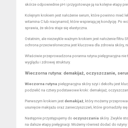
skórze odpowiednie pH i przygotowuje ją na kolejne etapy piel
Kolejnym krokiem jest nałożenie serum, które powinno mieć l
witamina C lub niacynamid, które wspierają jej kondycję. Po wch
sprawia, że skóra staje się elastyczna.
Ostatnim, ale niezwykle ważnym krokiem jest nałożenie filtru 
ochrona przeciwsłoneczna jest kluczowa dla zdrowia skóry,
Właściwie przeprowadzona poranna rutyna pielęgnacyjna nie t
wyglądu i zdrowej struktury.
Wieczorna rutyna: demakijaż, oczyszczanie, seru
Wieczorna rutyna
pielęgnacyjna skóry szyi i dekoltu jest k
podzielić na cztery podstawowe kroki: demakijaż, oczyszczani
Pierwszym krokiem jest
demakijaż
, który możemy przeprowad
usunięcie makijażu oraz zanieczyszczeń, które gromadziły się
Następnie przystępujemy do
oczyszczania
skóry. Zwykle sto
na dalsze etapy pielęgnacji. Możemy również dodać do rutyny 