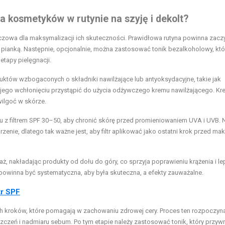
a kosmetyków w rutynie na szyję i dekolt?
luczowa dla maksymalizacji ich skuteczności. Prawidłowa rutyna powinna zacz
 pianką. Następnie, opcjonalnie, można zastosować tonik bezalkoholowy, któ
etapy pielęgnacji.
duktów wzbogaconych o składniki nawilżające lub antyoksydacyjne, takie jak
o jego wchłonięciu przystąpić do użycia odżywczego kremu nawilżającego. Kr
wilgoć w skórze.
u z filtrem SPF 30–50, aby chronić skórę przed promieniowaniem UVA i UVB. 
rzenie, dlatego tak ważne jest, aby filtr aplikować jako ostatni krok przed ma
, nakładając produkty od dołu do góry, co sprzyja poprawieniu krążenia i 
 powinna być systematyczna, aby była skuteczna, a efekty zauważalne.
ltr SPF
ch kroków, które pomagają w zachowaniu zdrowej cery. Proces ten rozpoczyna
zczeń i nadmiaru sebum. Po tym etapie należy zastosować tonik, który przyw