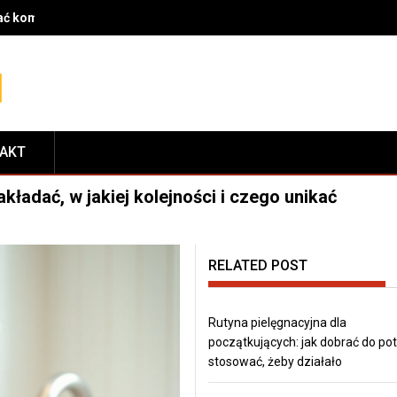
rać komponenty do serwisu i dopasować je do modelu roweru
TAKT
akładać, w jakiej kolejności i czego unikać
RELATED POST
Rutyna pielęgnacyjna dla
początkujących: jak dobrać do pot
stosować, żeby działało