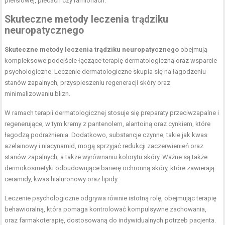
piersiowej, plecach czy ramionach.
Skuteczne metody leczenia trądziku
neuropatycznego
Skuteczne metody leczenia trądziku neuropatycznego
obejmują
kompleksowe podejście łączące terapię dermatologiczną oraz wsparcie
psychologiczne. Leczenie dermatologiczne skupia się na łagodzeniu
stanów zapalnych, przyspieszeniu regeneracji skóry oraz
minimalizowaniu blizn.
W ramach terapii dermatologicznej stosuje się preparaty przeciwzapalne i
regenerujące, w tym kremy z pantenolem, alantoiną oraz cynkiem, które
łagodzą podrażnienia. Dodatkowo, substancje czynne, takie jak kwas
azelainowy i niacynamid, mogą sprzyjać redukcji zaczerwienień oraz
stanów zapalnych, a także wyrównaniu kolorytu skóry. Ważne są także
dermokosmetyki odbudowujące barierę ochronną skóry, które zawierają
ceramidy, kwas hialuronowy oraz lipidy.
Leczenie psychologiczne odgrywa równie istotną rolę, obejmując terapię
behawioralną, która pomaga kontrolować kompulsywne zachowania,
oraz farmakoterapię, dostosowaną do indywidualnych potrzeb pacjenta.