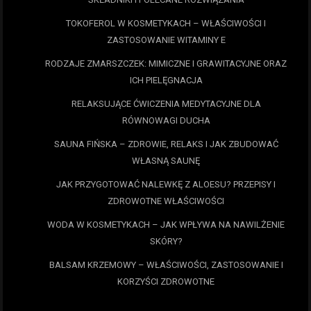
TOKOFEROL W KOSMETYKACH – WŁAŚCIWOŚCI I
ZASTOSOWANIE WITAMINY E
RODZAJE ZMARSZCZEK: MIMICZNE I GRAWITACYJNE ORAZ
ICH PIELĘGNACJA
RELAKSUJĄCE ĆWICZENIA MEDYTACYJNE DLA
RÓWNOWAGI DUCHA
SAUNA FIŃSKA – ZDROWIE, RELAKS I JAK ZBUDOWAĆ
WŁASNĄ SAUNĘ
JAK PRZYGOTOWAĆ NALEWKĘ Z ALOESU? PRZEPISY I
ZDROWOTNE WŁAŚCIWOŚCI
WODA W KOSMETYKACH – JAK WPŁYWA NA NAWILŻENIE
SKÓRY?
BALSAM KRZEMOWY – WŁAŚCIWOŚCI, ZASTOSOWANIE I
KORZYŚCI ZDROWOTNE