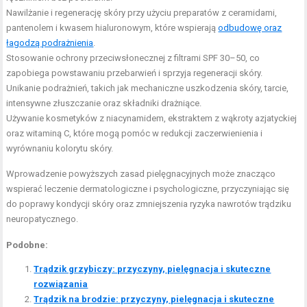
Nawilżanie i regenerację skóry przy użyciu preparatów z ceramidami,
pantenolem i kwasem hialuronowym, które wspierają
odbudowę oraz
łagodzą podrażnienia
.
Stosowanie ochrony przeciwsłonecznej z filtrami SPF 30–50, co
zapobiega powstawaniu przebarwień i sprzyja regeneracji skóry.
Unikanie podrażnień, takich jak mechaniczne uszkodzenia skóry, tarcie,
intensywne złuszczanie oraz składniki drażniące.
Używanie kosmetyków z niacynamidem, ekstraktem z wąkroty azjatyckiej
oraz witaminą C, które mogą pomóc w redukcji zaczerwienienia i
wyrównaniu kolorytu skóry.
Wprowadzenie powyższych zasad pielęgnacyjnych może znacząco
wspierać leczenie dermatologiczne i psychologiczne, przyczyniając się
do poprawy kondycji skóry oraz zmniejszenia ryzyka nawrotów trądziku
neuropatycznego.
Podobne:
Trądzik grzybiczy: przyczyny, pielęgnacja i skuteczne
rozwiązania
Trądzik na brodzie: przyczyny, pielęgnacja i skuteczne