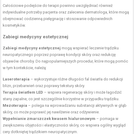
Całościowe podejście do terapii powinno uwzględniać również
indywidualne potrzeby pacjenta oraz zalecenia dermatologa, które mogą
obejmować codzienną pielęgnację i stosowanie odpowiednich
kosmetyków.
Zabiegi medycyny estetycznej
Zabiegi medycyny estetycznej
mogą wspierać leczenie trądziku
neuropatycznego poprzez poprawę kondycji skóry oraz redukcję
objawów choroby. Do najpopularniejszych procedur, które mogą pomóc
w tym kontekście, należą:
Laseroterapia
– wykorzystuje różne długości fal światła do redukcji
blizn, przebarwień oraz poprawy tekstury skóry.
Terapia światłem LED
– wspiera regenerację skóry i może łagodzić
stany zapalne, co jest szczególnie korzystne w przypadku trądziku.
Mezoterapia
– polega na wprowadzaniu substancji aktywnych w głąb
skóry, co może poprawić jej nawilżenie oraz odżywienie.
Wypełnianie zmarszczek kwasem hialuronowym
– pomaga w
zwiększeniu objętości i elastyczności skóry, co wspiera ogólny wygląd
cery dotkniętej trądzikiem neuropatycznym.