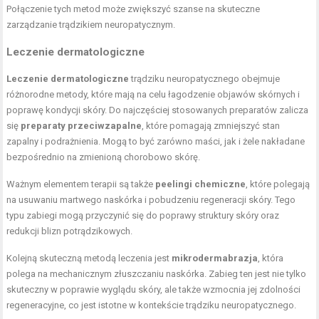
Połączenie tych metod może zwiększyć szanse na skuteczne
zarządzanie trądzikiem neuropatycznym.
Leczenie dermatologiczne
Leczenie dermatologiczne
trądziku neuropatycznego obejmuje
różnorodne metody, które mają na celu łagodzenie objawów skórnych i
poprawę kondycji skóry. Do najczęściej stosowanych preparatów zalicza
się
preparaty przeciwzapalne
, które pomagają zmniejszyć stan
zapalny i podrażnienia. Mogą to być zarówno maści, jak i żele nakładane
bezpośrednio na zmienioną chorobowo skórę.
Ważnym elementem terapii są także
peelingi chemiczne
, które polegają
na usuwaniu martwego naskórka i pobudzeniu regeneracji skóry. Tego
typu zabiegi mogą przyczynić się do poprawy struktury skóry oraz
redukcji blizn potrądzikowych.
Kolejną skuteczną metodą leczenia jest
mikrodermabrazja
, która
polega na mechanicznym złuszczaniu naskórka. Zabieg ten jest nie tylko
skuteczny w poprawie wyglądu skóry, ale także wzmocnia jej zdolności
regeneracyjne, co jest istotne w kontekście trądziku neuropatycznego.