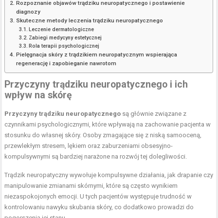
Rozpoznanie objawów trądziku neuropatycznego i postawienie
diagnozy
Skuteczne metody leczenia trądziku neuropatycznego
Leczenie dermatologiczne
Zabiegi medycyny estetycznej
Rola terapii psychologicznej
Pielęgnacja skóry z trądzikiem neuropatycznym wspierająca
regenerację i zapobieganie nawrotom
Przyczyny trądziku neuropatycznego i ich
wpływ na skórę
Przyczyny trądziku neuropatycznego
są głównie związane z
czynnikami psychologicznymi, które wpływają na zachowanie pacjenta w
stosunku do własnej skóry. Osoby zmagające się z niską samooceną,
przewlekłym stresem, lękiem oraz zaburzeniami obsesyjno-
kompulsywnymi są bardziej narażone na rozwój tej dolegliwości.
Trądzik neuropatyczny wywołuje kompulsywne działania, jak drapanie czy
manipulowanie zmianami skórnymi, które są często wynikiem
niezaspokojonych emocji. U tych pacjentów występuje trudność w
kontrolowaniu nawyku skubania skóry, co dodatkowo prowadzi do
pogorszenia jej stanu.