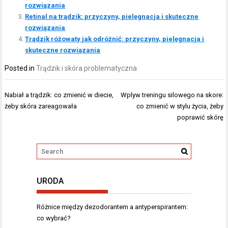
rozwiązania
Retinal na trądzik: przyczyny, pielęgnacja i skuteczne
rozwiązania
Trądzik różowaty jak odróżnić: przyczyny, pielęgnacja i
skuteczne rozwiązania
Posted in
Trądzik i skóra problematyczna
Nawigacja
Nabiał a trądzik: co zmienić w diecie,
Wplyw treningu silowego na skore:
wpisu
żeby skóra zareagowała
co zmienić w stylu życia, żeby
poprawić skórę
URODA
Różnice między dezodorantem a antyperspirantem:
co wybrać?