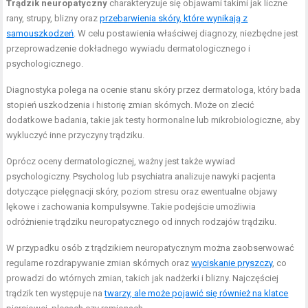
Trądzik neuropatyczny
charakteryzuje się objawami takimi jak liczne
rany, strupy, blizny oraz
przebarwienia skóry, które wynikają z
samouszkodzeń
. W celu postawienia właściwej diagnozy, niezbędne jest
przeprowadzenie dokładnego wywiadu dermatologicznego i
psychologicznego.
Diagnostyka polega na ocenie stanu skóry przez dermatologa, który bada
stopień uszkodzenia i historię zmian skórnych. Może on zlecić
dodatkowe badania, takie jak testy hormonalne lub mikrobiologiczne, aby
wykluczyć inne przyczyny trądziku.
Oprócz oceny dermatologicznej, ważny jest także wywiad
psychologiczny. Psycholog lub psychiatra analizuje nawyki pacjenta
dotyczące pielęgnacji skóry, poziom stresu oraz ewentualne objawy
lękowe i zachowania kompulsywne. Takie podejście umożliwia
odróżnienie trądziku neuropatycznego od innych rodzajów trądziku.
W przypadku osób z trądzikiem neuropatycznym można zaobserwować
regularne rozdrapywanie zmian skórnych oraz
wyciskanie pryszczy
, co
prowadzi do wtórnych zmian, takich jak nadżerki i blizny. Najczęściej
trądzik ten występuje na
twarzy, ale może pojawić się również na klatce