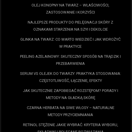
OLEJ KONOPNY NA TWARZ – WŁAŚCIWOŚCI,
ZASTOSOWANIE I KORZYŚCI
NAJLEPSZE PRODUKTY DO PIELĘGNACJI SKÓRY Z
OZNAKAMI STARZENIA NA SZYI I DEKOLCIE
GLINKA NA TWARZ: CO WARTO WIEDZIEĆ I JAK WDROŻYĆ
W PRAKTYCE
PEELING AZELAINOWY: SKUTECZNY SPOSÓB NA TRĄDZIK I
PRZEBARWIENIA
SERUM VS OLEJEK DO TWARZY: PRAKTYKA STOSOWANIA:
CZĘSTOTLIWOŚĆ, ŁĄCZENIE, EFEKTY
JAK SKUTECZNIE ZAPOBIEGAĆ ROZSTĘPOM? PORADY I
METODY NA GŁADKĄ SKÓRĘ
CZARNA HERBATA NA SIWE WŁOSY – NATURALNE
METODY PRZYCIEMNIANIA
RETINOL STĘŻENIE JAKIE WYBRAĆ: KRYTERIA WYBORU,
SKŁADNIKI I POLECANE ROZWIĄZANIA