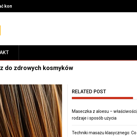
rać komponenty do serwisu i dopasować je do modelu roweru
TAKT
ucz do zdrowych kosmyków
RELATED POST
Maseczka z aloesu – właściwości
rodzaje i sposób użycia
Techniki masażu klasycznego: Co