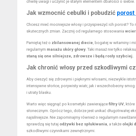
chwilę uwagi i uczynić je stałym elementem dbałości o siebie.
Jak wzmocnić cebulki i pobudzić
porost
Chcesz mieć mocniejsze włosy i przyspieszyć ich porost? To m
skutecznych zmian. Zacznij od regularnego stosowania
wcie
Pamiętaj też o
zbilansowanej diecie
, bogatej w witaminy i 
regularnym
masażu skóry głowy
. Taki masaż nie tylko relaks
staną się one silniejsze, zdrowsze i będą rosły szybciej.
Jak chronić włosy przed szkodliwymi c
Aby cieszyć się zdrowymi i pięknymi włosami, niezwykle ist
intensywne słońce, porywisty wiatr, jak i wszechobecny smo
i utraty blasku.
Warto więc sięgnąć po kosmetyki zawierające
filtry UV
, któr
słonecznym. Oprócz tego, dobrze jest unikać długotrwałej eks
najsilniejsze. Nie zapominajmy również o regularnym nawilża
sprawdzą się tutaj
odżywki bez spłukiwania
, a także
olejki
szkodliwymi czynnikami zewnętrznymi.