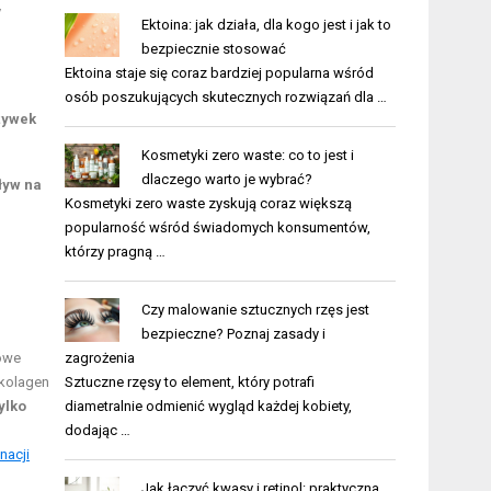
y
Ektoina: jak działa, dla kogo jest i jak to
bezpiecznie stosować
Ektoina staje się coraz bardziej popularna wśród
osób poszukujących skutecznych rozwiązań dla …
żywek
Kosmetyki zero waste: co to jest i
dlaczego warto je wybrać?
ływ na
Kosmetyki zero waste zyskują coraz większą
popularność wśród świadomych konsumentów,
którzy pragną …
Czy malowanie sztucznych rzęs jest
bezpieczne? Poznaj zasady i
zagrożenia
łowe
Sztuczne rzęsy to element, który potrafi
 kolagen
diametralnie odmienić wygląd każdej kobiety,
ylko
dodając …
nacji
Jak łączyć kwasy i retinol: praktyczna