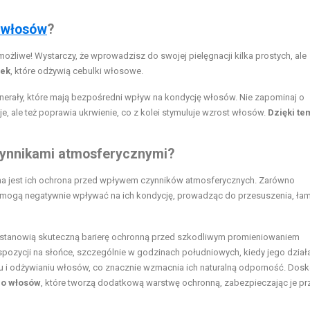
 włosów
?
ożliwe! Wystarczy, że wprowadzisz do swojej pielęgnacji kilka prostych, ale
rek
, które odżywią cebulki włosowe.
minerały, które mają bezpośredni wpływ na kondycję włosów. Nie zapominaj o
uje, ale też poprawia ukrwienie, co z kolei stymuluje wzrost włosów.
Dzięki te
zynnikami atmosferycznymi?
otna jest ich ochrona przed wpływem czynników atmosferycznych. Zarówno
g mogą negatywnie wpływać na ich kondycję, prowadząc do przesuszenia, łam
e stanowią skuteczną barierę ochronną przed szkodliwym promieniowaniem
pozycji na słońce, szczególnie w godzinach południowych, kiedy jego działa
niu i odżywianiu włosów, co znacznie wzmacnia ich naturalną odporność. Dos
 do włosów
, które tworzą dodatkową warstwę ochronną, zabezpieczając je pr