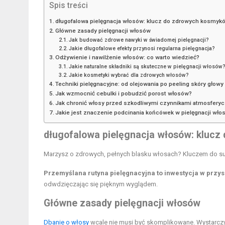
Spis treści
długofalowa pielęgnacja włosów: klucz do zdrowych kosmyk
Główne zasady pielęgnacji włosów
Jak budować zdrowe nawyki w świadomej pielęgnacji?
Jakie długofalowe efekty przynosi regularna pielęgnacja?
Odżywienie i nawilżenie włosów: co warto wiedzieć?
Jakie naturalne składniki są skuteczne w pielęgnacji włosów
Jakie kosmetyki wybrać dla zdrowych włosów?
Techniki pielęgnacyjne: od olejowania po peeling skóry głowy
Jak wzmocnić cebulki i pobudzić porost włosów?
Jak chronić włosy przed szkodliwymi czynnikami atmosfery
Jakie jest znaczenie podcinania końcówek w pielęgnacji wł
długofalowa pielęgnacja włosów: kluc
Marzysz o zdrowych, pełnych blasku włosach? Kluczem do suk
Przemyślana rutyna pielęgnacyjna to inwestycja w przy
odwdzięczając się pięknym wyglądem.
Główne zasady pielęgnacji włosów
Dbanie o włosy
wcale nie musi być skomplikowane. Wystarczy