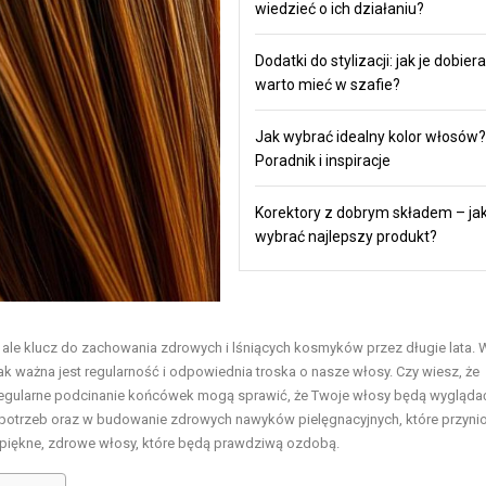
wiedzieć o ich działaniu?
Dodatki do stylizacji: jak je dobiera
warto mieć w szafie?
Jak wybrać idealny kolor włosów?
Poradnik i inspiracje
Korektory z dobrym składem – ja
wybrać najlepszy produkt?
 ale klucz do zachowania zdrowych i lśniących kosmyków przez długie lata. 
k ważna jest regularność i odpowiednia troska o nasze włosy. Czy wiesz, że
regularne podcinanie końcówek mogą sprawić, że Twoje włosy będą wygląda
 potrzeb oraz w budowanie zdrowych nawyków pielęgnacyjnych, które przyni
ć piękne, zdrowe włosy, które będą prawdziwą ozdobą.