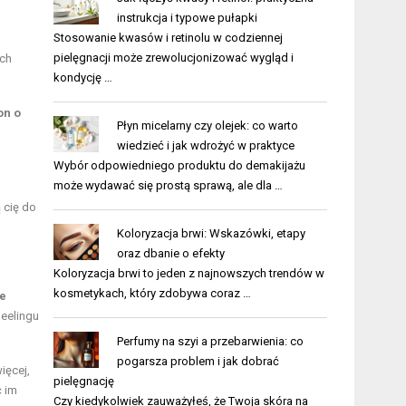
instrukcja i typowe pułapki
Stosowanie kwasów i retinolu w codziennej
pielęgnacji może zrewolucjonizować wygląd i
ich
kondycję …
on o
Płyn micelarny czy olejek: co warto
wiedzieć i jak wdrożyć w praktyce
Wybór odpowiedniego produktu do demakijażu
może wydawać się prostą sprawą, ale dla …
 cię do
Koloryzacja brwi: Wskazówki, etapy
oraz dbanie o efekty
Koloryzacja brwi to jeden z najnowszych trendów w
kosmetykach, który zdobywa coraz …
e
peelingu
Perfumy na szyi a przebarwienia: co
pogarsza problem i jak dobrać
ięcej,
pielęgnację
ć im
Czy kiedykolwiek zauważyłeś, że Twoja skóra na