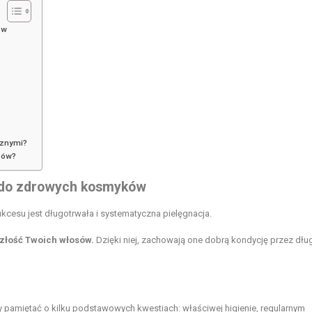
ów
?
cznymi?
osów?
z do zdrowych kosmyków
cesu jest długotrwała i systematyczna pielęgnacja.
szłość Twoich włosów.
Dzięki niej, zachowają one dobrą kondycję przez długi
 pamiętać o kilku podstawowych kwestiach: właściwej higienie, regularnym