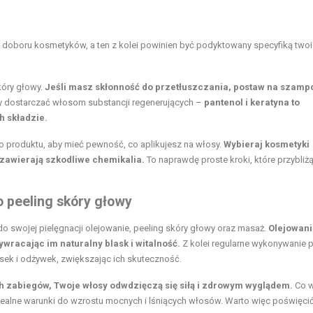
 doboru kosmetyków, a ten z kolei powinien być podyktowany specyfiką two
kóry głowy.
Jeśli masz skłonność do przetłuszczania, postaw na szamp
ny dostarczać włosom substancji regenerujących –
pantenol i keratyna to
h składzie.
o produktu, aby mieć pewność, co aplikujesz na włosy.
Wybieraj kosmetyki
e zawierają szkodliwe chemikalia.
To naprawdę proste kroki, które przybliżą
o peeling skóry głowy
o swojej pielęgnacji olejowanie, peeling skóry głowy oraz masaż.
Olejowani
ywracając im naturalny blask i witalność.
Z kolei regularne wykonywanie 
ek i odżywek, zwiększając ich skuteczność.
h zabiegów, Twoje włosy odwdzięczą się siłą i zdrowym wyglądem.
Co w
dealne warunki do wzrostu mocnych i lśniących włosów. Warto więc poświęci