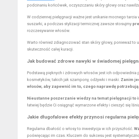
podcinaniu końcówek, oczyszczaniu skóry głowy oraz nawilża
W codziennej pielęgnacji ważne jest unikanie mocnego tarcia
suszarki, a podczas stylizacji termicznej zawsze stosujmy
pr
rozczesywanie włosów.
Warto również zdiagnozować stan skóry głowy, ponieważ to 
skuteczność całej kuracji.
Jak budować zdrowe nawyki w świadomej pielęgna
Podstawą pięknych i zdrowych włosów jest ich odpowiednia p
kosmetyków, takich jak szampony, odżywki i maski.
Zanim je
włosów, aby zapewnić im to, czego naprawdę potrzebują
Nieustanne poszerzanie wiedzy na temat pielęgnacji to i
łatwiej będzie Ci osiągnąć wymarzone efekty i cieszyć się lś
Jakie długofalowe efekty przynosi regularna piel
Regularna dbałość o włosy to inwestycja w ich przyszłość.
Wz
poświęcając im czas. Kluczem do sukcesu jest systematyczność