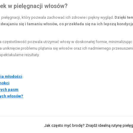
ek w pielęgnacji włosów?
ielęgnacji, który pozwala zachować ich zdrowie i piękny wygląd.
Dzięki te
janiu się i łamaniu włosów, co przekłada się na ich lepszą kondycję
ka częstotliwość pozwala utrzymać włosy w doskonałej formie, minimalizując
 uniknięcie problemu plątania się włosów oraz ich nadmiernego przesuszeni
pektakularne rezultaty.
ia młodości
nokci
wych pasm
wych włosów?
Jak często myć brodę? Znajdź idealną rutynę pielę