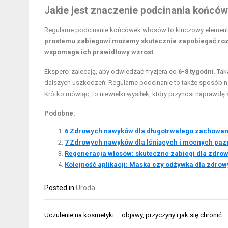
Jakie jest znaczenie podcinania końców
Regularne podcinanie końcówek włosów to kluczowy element p
prostemu zabiegowi możemy skutecznie zapobiegać rozdwa
wspomaga ich prawidłowy wzrost.
Eksperci zalecają, aby odwiedzać fryzjera co
6-8 tygodni
. Ta
dalszych uszkodzeń. Regularne podcinanie to także sposób na
Krótko mówiąc, to niewielki wysiłek, który przynosi naprawdę s
Podobne:
6 Zdrowych nawyków dla długotrwałego zachowan
7 Zdrowych nawyków dla lśniących i mocnych paz
Regeneracja włosów: skuteczne zabiegi dla zdro
Kolejność aplikacji: Maska czy odżywka dla zdro
Posted in
Uroda
Nawigacja
Uczulenie na kosmetyki – objawy, przyczyny i jak się chronić
wpisu