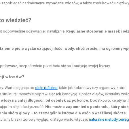
 zapobiegać nadmiernemu wypadaniu włosów, a także zredukować uciążliw
to wiedzieć?
t odpowiednie odżywianie i nawilżanie.
Regularne stosowanie masek i od
zienne picie wystarczającej ilości wody, choć proste, ma ogromny wp
spożywasz, bezpośrednio przekłada się na kondycję twojej fryzury.
acji włosów?
ry. Warto sięgnąć po
oleje roślinne
, takie jak kokosowy czy arganowy, które
 strukturę i wyraźnie poprawiając ich kondycję. Oprócz olejów, ekstrakty zio
włosy na całej długości, od cebulek aż po końce.
Dodatkowo, keratyna i
ąc im siłę i elastyczność.
Nie można zapomnieć o pantenolu, który nie t
nia skóry głowy – to szczególnie istotne dla osób o wrażliwej skórze.
ralny blask i zdrowy wygląd, dlatego warto włączyć
naturalne metody pielęg