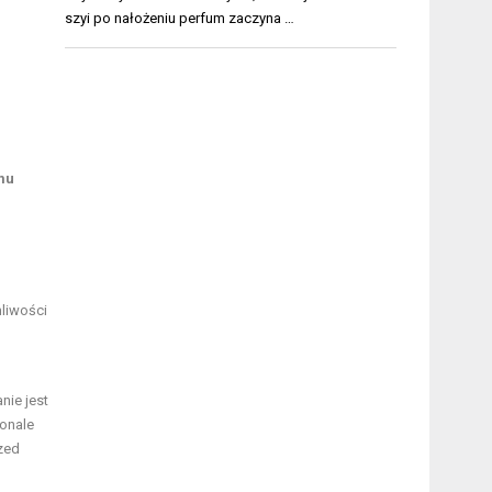
szyi po nałożeniu perfum zaczyna …
mu
liwości
nie jest
konale
zed