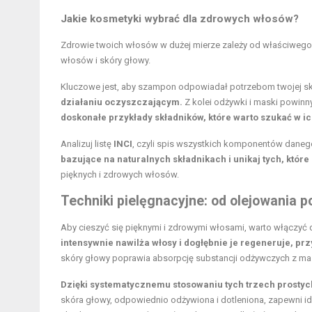
Jakie kosmetyki wybrać dla zdrowych włosów?
Zdrowie twoich włosów w dużej mierze zależy od właściwego
włosów i skóry głowy.
Kluczowe jest, aby szampon odpowiadał potrzebom twojej s
działaniu oczyszczającym.
Z kolei odżywki i maski powin
doskonałe przykłady składników, które warto szukać w ic
Analizuj listę
INCI
, czyli spis wszystkich komponentów daneg
bazujące na naturalnych składnikach i unikaj tych, któr
pięknych i zdrowych włosów.
Techniki pielęgnacyjne: od olejowania p
Aby cieszyć się pięknymi i zdrowymi włosami, warto włączyć d
intensywnie nawilża włosy i dogłębnie je regeneruje, prz
skóry głowy poprawia absorpcję substancji odżywczych z mas
Dzięki systematycznemu stosowaniu tych trzech prostyc
skóra głowy, odpowiednio odżywiona i dotleniona, zapewni i