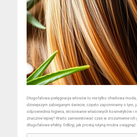
Długofalowa pielęgnacja włosów to nie tylko chwilowa moda,
dzisiejszym zabieganym świecie, często zapominamy o tym, ja
odpowiednia higiena, stosowanie właściwych kosmetyków i 
znacznie lepiej? Warto zainwestować czas w zrozumienie ich
długofalowe efekty. Odkryj, jak prostą rutyną można osiągną