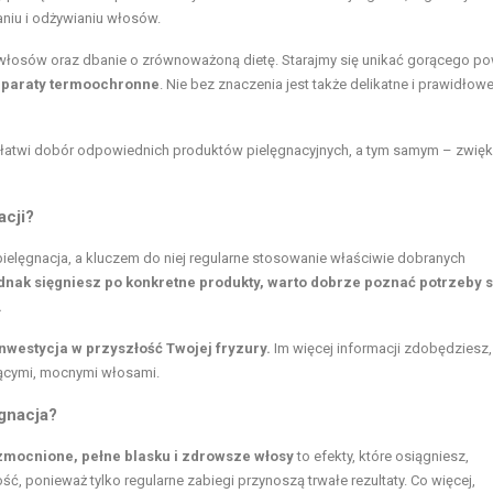
niu i odżywianiu włosów.
 włosów oraz dbanie o zrównoważoną dietę. Starajmy się unikać gorącego po
eparaty termoochronne
. Nie bez znaczenia jest także delikatne i prawidłow
ułatwi dobór odpowiednich produktów pielęgnacyjnych, a tym samym – zwię
cji?
ielęgnacja, a kluczem do niej regularne stosowanie właściwie dobranych
dnak sięgniesz po konkretne produkty, warto dobrze poznać potrzeby 
.
nwestycja w przyszłość Twojej fryzury.
Im więcej informacji zdobędziesz,
niącymi, mocnymi włosami.
ęgnacja?
mocnione, pełne blasku i zdrowsze włosy
to efekty, które osiągniesz,
, ponieważ tylko regularne zabiegi przynoszą trwałe rezultaty. Co więcej,