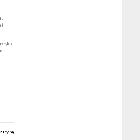
mu
 i
 ryzyko
a.
gnacyjną