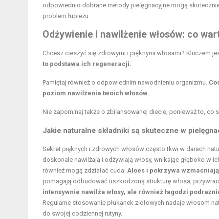
odpowiednio dobrane metody pielęgnacyjne mogą skutecznie
problem łupieżu.
Odżywienie i nawilżenie włosów: co war
Chcesz cieszyć się zdrowymi i pięknymi włosami? Kluczem jes
to podstawa ich regeneracji.
Pamiętaj również o odpowiednim nawodnieniu organizmu.
Cod
poziom nawilżenia twoich włosów.
Nie zapominaj także o zbilansowanej diecie, ponieważ to, co 
Jakie naturalne składniki są skuteczne w pielęgn
Sekret pięknych i zdrowych włosów często tkwi w darach natu
doskonale nawilżają i odżywiają włosy, wnikając głęboko w ich
również mogą zdziałać cuda.
Aloes i pokrzywa wzmacniają 
pomagają odbudować uszkodzoną strukturę włosa, przywracaj
intensywnie nawilża włosy, ale również łagodzi podrażnie
Regularne stosowanie płukanek ziołowych nadaje włosom natu
do swojej codziennej rutyny.