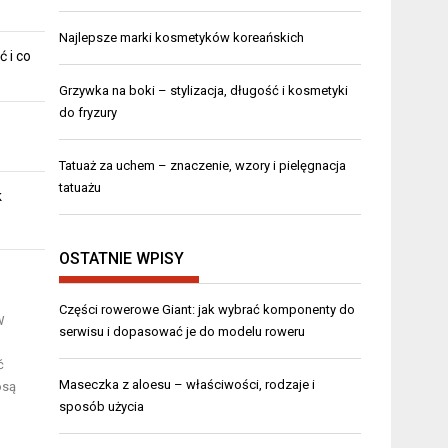
Najlepsze marki kosmetyków koreańskich
ć i co
Grzywka na boki – stylizacja, długość i kosmetyki
do fryzury
Tatuaż za uchem – znaczenie, wzory i pielęgnacja
tatuażu
k
OSTATNIE WPISY
Części rowerowe Giant: jak wybrać komponenty do
W
serwisu i dopasować je do modelu roweru
ć
Maseczka z aloesu – właściwości, rodzaje i
osą
sposób użycia