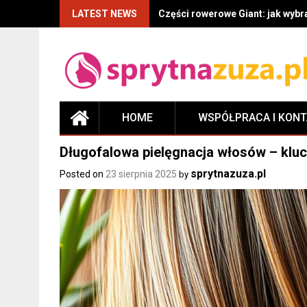
LATEST NEWS
Części rowerowe Giant: jak wyb
HOME
WSPÓŁPRACA I KON
Długofalowa pielęgnacja włosów – kl
sprytnazuza.pl
Posted on
23 sierpnia 2025
by