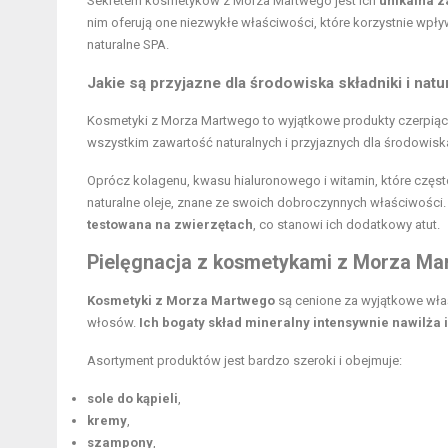
Sekretem kosmetyków z Morza Martwego jest ich
unikalna 
nim oferują one niezwykłe właściwości, które korzystnie wp
naturalne SPA.
Jakie są przyjazne dla środowiska składniki i nat
Kosmetyki z Morza Martwego to wyjątkowe produkty czerpiące 
wszystkim zawartość naturalnych i przyjaznych dla środowis
Oprócz kolagenu, kwasu hialuronowego i witamin, które czę
naturalne oleje, znane ze swoich dobroczynnych właściwości. 
testowana na zwierzętach
, co stanowi ich dodatkowy atut.
Pielęgnacja z kosmetykami z Morza Ma
Kosmetyki z Morza Martwego
są cenione za wyjątkowe właśc
włosów.
Ich bogaty skład mineralny intensywnie nawilża 
Asortyment produktów jest bardzo szeroki i obejmuje:
sole do kąpieli
,
kremy
,
szampony
,