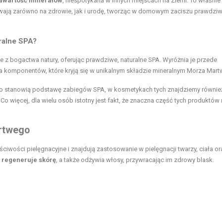
zawartość minerałów
, niespotykana w innych miejscach na Ziemi. To właśnie 
ływają zarówno na zdrowie, jak i urodę, tworząc w domowym zaciszu prawdzi
uralne SPA?
z bogactwa natury, oferując prawdziwe, naturalne SPA. Wyróżnia je przede
ka komponentów, które kryją się w unikalnym składzie mineralnym Morza Mar
sto stanowią podstawę zabiegów SPA, w kosmetykach tych znajdziemy równie
Co więcej, dla wielu osób istotny jest fakt, że znaczna część tych produktów
rtwego
iwości pielęgnacyjne i znajdują zastosowanie w pielęgnacji twarzy, ciała or
i regeneruje skórę
, a także odżywia włosy, przywracając im zdrowy blask.