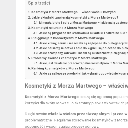
Spis treści
Kosmetyki z Morza Martwego – właściwości i korzyści
Jakie składniki zawierają kosmetyki z Morza Martwego?
Minerały, błoto i sole z Morza Martwego – jakie mają zastoso
Kosmetyki naturalne z Morza Martwego
Jakie są przyjazne dla środowiska składniki i naturalne SPA?
Pielęgnacja z kosmetykami z Morza Martwego
Jakie kremy, serum i maseczki są najlepsze do pielęgnacji tw
Jakie balsamy, mleczka i sole do kąpieli są polecane do piel
Jakie szampony, odżywki i maski są skuteczne w pielęgnacji
Problemy skórne i kosmetyki z Morza Martwego
Jakie jest działanie przeciwzapalne kosmetyków z Morza Mar
Ranking kosmetyków z Morza Martwego
Jakie są najlepsze produkty i jak wybrać odpowiednie kosme
Kosmetyki z Morza Martwego – właściwo
Kosmetyki z Morza Martwego
cieszą się ogromną popularno
korzyści dla skóry. Mowa tu o skarbnicy pierwiastków takich ja
Dzięki swoim
właściwościom przeciwzapalnym i przeciw
problematycznej. Regularne stosowanie kosmetyków z Morza Ma
odporność i wspomagając procesy odnowy.