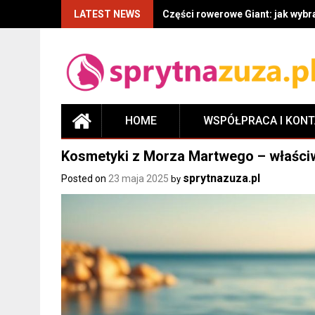
LATEST NEWS
Części rowerowe Giant: jak wyb
HOME
WSPÓŁPRACA I KON
Kosmetyki z Morza Martwego – właściwo
sprytnazuza.pl
Posted on
23 maja 2025
by