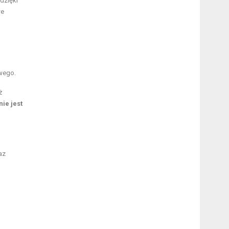
dzięki
we
twego.
ż
nie jest
az