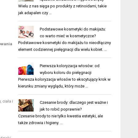
Wielu z nas sięga po produkty z retinoidami, takie
jak adapalen czy …
Podstawowe kosmetyki do makijażu:
co warto mieć w kosmetyczce?
Podstawowe kosmetyki do makijażu to nieodłączny
howania
element codziennej pielęgnacji dla wielu kobiet. …
Pierwsza koloryzacja włosów: od
wyboru koloru do pielęgnacji
Pierwsza koloryzacja włosów to ekscytujący krok w
kierunku zmiany wyglądu, który może …
 ciała i
Czesanie brody: dlaczego jest ważne i
jak to robić poprawnie?
Czesanie brody to nie tylko kwestia estetyki, ale
także zdrowia i higieny. …