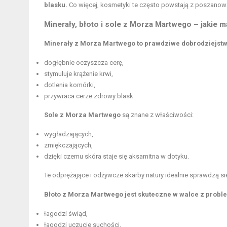
blasku.
Co więcej, kosmetyki te często powstają z poszanowa
Minerały, błoto i sole z Morza Martwego – jakie m
Minerały z Morza Martwego to prawdziwe dobrodziejstwo
dogłębnie oczyszcza cerę,
stymuluje krążenie krwi,
dotlenia komórki,
przywraca cerze zdrowy blask.
Sole z Morza Martwego
są znane z właściwości:
wygładzających,
zmiękczających,
dzięki czemu skóra staje się aksamitna w dotyku.
Te odprężające i odżywcze skarby natury idealnie sprawdzą 
Błoto z Morza Martwego jest skuteczne w walce z prob
łagodzi świąd,
łagodzi uczucie suchości,