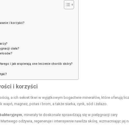
wanie i korzyści?
arzy?
ęgnacji ciała?
 włosów?
twego i jak wspierają one leczenie chorób skóry?
tyki?
ści i korzyści
ścią, a ich sekret tkwi w wyjątkowym bogactwie minerałów, które oferują lic
k wapń, magnez, potas i brom, a także siarka, cynk, sód i żelazo.
bakteryjnym
, minerały te doskonale sprawdzają się w pielęgnacji cery
rtwego odżywia, regeneruje i intensywnie nawilża skórę, wzmacniając jej n