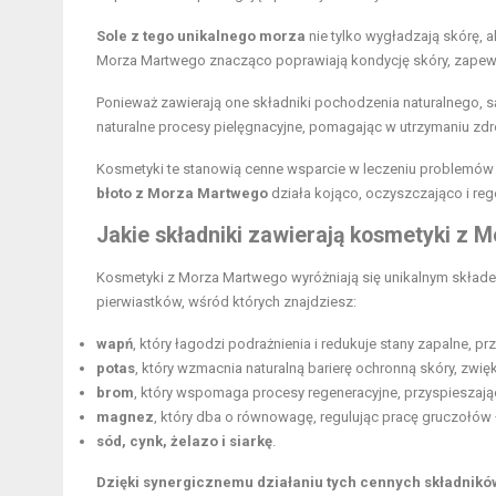
Sole z tego unikalnego morza
nie tylko wygładzają skórę, 
Morza Martwego znacząco poprawiają kondycję skóry, zapewnia
Ponieważ zawierają one składniki pochodzenia naturalnego, s
naturalne procesy pielęgnacyjne, pomagając w utrzymaniu z
Kosmetyki te stanowią cenne wsparcie w leczeniu problemów 
błoto z Morza Martwego
działa kojąco, oczyszczająco i reg
Jakie składniki zawierają kosmetyki z
Kosmetyki z Morza Martwego wyróżniają się unikalnym skła
pierwiastków, wśród których znajdziesz:
wapń
, który łagodzi podrażnienia i redukuje stany zapalne, p
potas
, który wzmacnia naturalną barierę ochronną skóry, zwię
brom
, który wspomaga procesy regeneracyjne, przyspiesza
magnez
, który dba o równowagę, regulując pracę gruczołów 
sód, cynk, żelazo i siarkę
.
Dzięki synergicznemu działaniu tych cennych składnikó