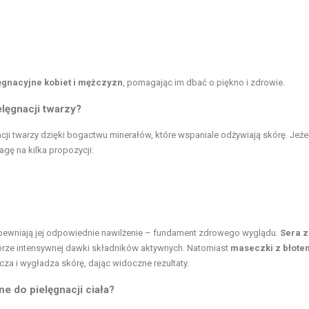
ęgnacyjne kobiet i mężczyzn
, pomagając im dbać o piękno i zdrowie.
elęgnacji twarzy?
i twarzy dzięki bogactwu minerałów, które wspaniale odżywiają skórę. Jeżel
gę na kilka propozycji:
apewniają jej odpowiednie nawilżenie – fundament zdrowego wyglądu.
Sera z
kórze intensywnej dawki składników aktywnych. Natomiast
maseczki z błote
cza i wygładza skórę, dając widoczne rezultaty.
ne do pielęgnacji ciała?