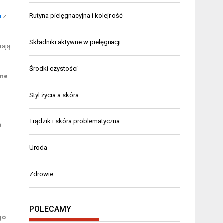
Rutyna pielęgnacyjna i kolejność
i
z
Składniki aktywne w pielęgnacji
rają
Środki czystości
lne
.
Styl życia a skóra
Trądzik i skóra problematyczna
a
Uroda
Zdrowie
POLECAMY
go