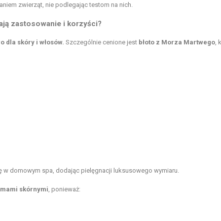
niem zwierząt, nie podlegając testom na nich.
ają zastosowanie i korzyści?
 dla skóry i włosów.
Szczególnie cenione jest
błoto z Morza Martwego
, 
się w domowym spa, dodając pielęgnacji luksusowego wymiaru.
lemami skórnymi
, ponieważ: