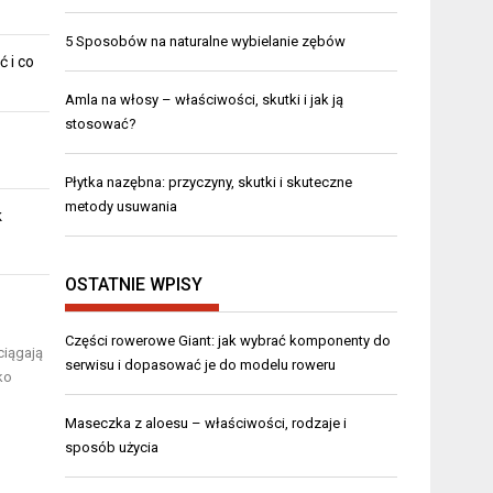
5 Sposobów na naturalne wybielanie zębów
ć i co
Amla na włosy – właściwości, skutki i jak ją
stosować?
Płytka nazębna: przyczyny, skutki i skuteczne
metody usuwania
k
OSTATNIE WPISY
Części rowerowe Giant: jak wybrać komponenty do
ciągają
serwisu i dopasować je do modelu roweru
ko
Maseczka z aloesu – właściwości, rodzaje i
sposób użycia