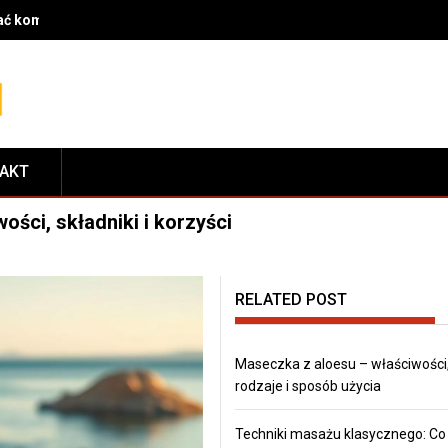
rać komponenty do serwisu i dopasować je do modelu roweru
TAKT
ści, składniki i korzyści
RELATED POST
Maseczka z aloesu – właściwości
rodzaje i sposób użycia
Techniki masażu klasycznego: Co