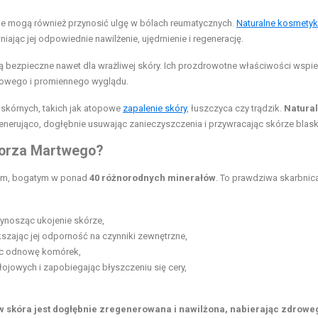
ale mogą również przynosić ulgę w bólach reumatycznych.
Naturalne kosmetyk
jąc jej odpowiednie nawilżenie, ujędrnienie i regenerację.
ą bezpieczne nawet dla wrażliwej skóry. Ich prozdrowotne właściwości wspie
drowego i promiennego wyglądu.
skórnych, takich jak atopowe
zapalenie skóry
, łuszczyca czy trądzik.
Natura
enerująco, dogłębnie usuwając zanieczyszczenia i przywracając skórze blask
 Morza Martwego?
dem, bogatym w ponad
40 różnorodnych minerałów
. To prawdziwa skarbnic
rzynosząc ukojenie skórze,
kszając jej odporność na czynniki zewnętrzne,
jąc odnowę komórek,
łojowych i zapobiegając błyszczeniu się cery,
w skóra jest dogłębnie zregenerowana i nawilżona, nabierając zdrowe